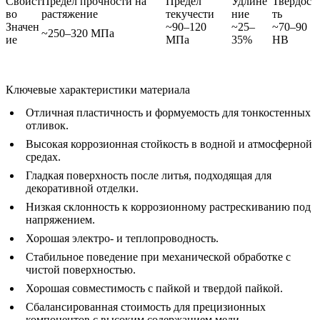
Свойст
Предел прочности на
Предел
Удлине
Твердос
во
растяжение
текучести
ние
ть
Значен
~90–120
~25–
~70–90
~250–320 МПа
ие
МПа
35%
HB
Ключевые характеристики материала
Отличная пластичность и формуемость для тонкостенных
отливок.
Высокая коррозионная стойкость в водной и атмосферной
средах.
Гладкая поверхность после литья, подходящая для
декоративной отделки.
Низкая склонность к коррозионному растрескиванию под
напряжением.
Хорошая электро- и теплопроводность.
Стабильное поведение при механической обработке с
чистой поверхностью.
Хорошая совместимость с пайкой и твердой пайкой.
Сбалансированная стоимость для прецизионных
компонентов с высоким содержанием меди.