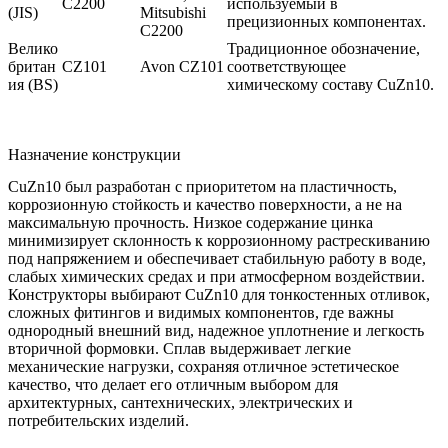
C2200
используемый в
(JIS)
Mitsubishi
прецизионных компонентах.
C2200
Велико
Традиционное обозначение,
британ
CZ101
Avon CZ101
соответствующее
ия (BS)
химическому составу CuZn10.
Назначение конструкции
CuZn10 был разработан с приоритетом на пластичность,
коррозионную стойкость и качество поверхности, а не на
максимальную прочность. Низкое содержание цинка
минимизирует склонность к коррозионному растрескиванию
под напряжением и обеспечивает стабильную работу в воде,
слабых химических средах и при атмосферном воздействии.
Конструкторы выбирают CuZn10 для тонкостенных отливок,
сложных фитингов и видимых компонентов, где важны
однородный внешний вид, надежное уплотнение и легкость
вторичной формовки. Сплав выдерживает легкие
механические нагрузки, сохраняя отличное эстетическое
качество, что делает его отличным выбором для
архитектурных, сантехнических, электрических и
потребительских изделий.