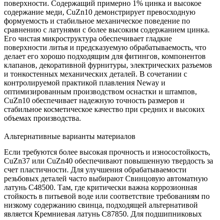
поверхности. Содержащий примерно 1% цинка и высокое
содержание меди, CuZn10 демонстрирует превосходную
формуемость и стабильное механическое поведение по
сравнению с латунями с более высоким содержанием цинка.
Его чистая микроструктура обеспечивает гладкие
поверхности литья и предсказуемую обрабатываемость, что
делает его хорошо подходящим для фитингов, компонентов
клапанов, декоративной фурнитуры, электрических разъемов
и тонкостенных механических деталей. В сочетании с
контролируемой практикой плавления Neway и
оптимизированным
производством оснастки и штампов
,
CuZn10 обеспечивает надежную точность размеров и
стабильное косметическое качество при средних и высоких
объемах производства.
Альтернативные варианты материалов
Если требуются более высокая прочность и износостойкость,
CuZn37
или
CuZn40
обеспечивают повышенную твердость за
счет пластичности. Для улучшения обрабатываемости
резьбовых деталей часто выбирают
Свинцовую автоматную
латунь C48500
. Там, где критически важна коррозионная
стойкость в питьевой воде или соответствие требованиям по
низкому содержанию свинца, подходящей альтернативой
является
Кремниевая латунь C87850
. Для подшипниковых