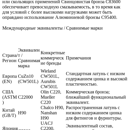
или скользящих применений
Свинцовистая бронза C83600
обеспечивает превосходную смазываемость, в то время как
для условий с более высокими нагрузками может быть
оправдано использование
Алюминиевой бронзы C95400
.
Международные эквиваленты / Сравнимые марки
Эквивален
Конкретные
Страна/
т /
коммерческ
Примечания
Регион
Сравнимая
ие бренды
марка
Wieland
Стандартная латунь с низким
Европа
CuZn10
CW501L,
содержанием цинка и высокой
(EN)
(CW501L)
Aurubis
пластичностью.
CW501L
США
Olin C220,
Коммерческая бронза;
(ASTM
C22000
Mueller
ближайший функциональный
)
C220
эквивалент.
Chalco H90,
Распространенная латунь с
Китай
H90
Nanshan
низким содержанием цинка
(GB/T)
H90
для фитингов и фурнитуры.
UACJ
Эквивалентный состав,
Япония
C2200,