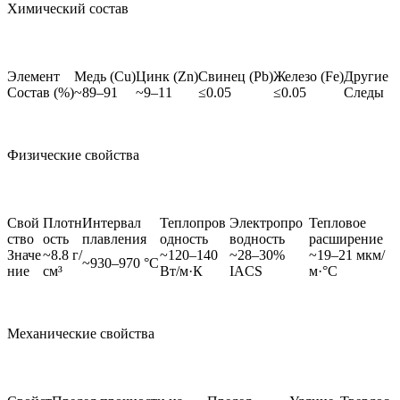
Химический состав
Элемент
Медь (Cu)
Цинк (Zn)
Свинец (Pb)
Железо (Fe)
Другие
Состав (%)
~89–91
~9–11
≤0.05
≤0.05
Следы
Физические свойства
Свой
Плотн
Интервал
Теплопров
Электропро
Тепловое
ство
ость
плавления
одность
водность
расширение
Значе
~8.8 г/
~120–140
~28–30%
~19–21 мкм/
~930–970 °C
ние
см³
Вт/м·К
IACS
м·°C
Механические свойства