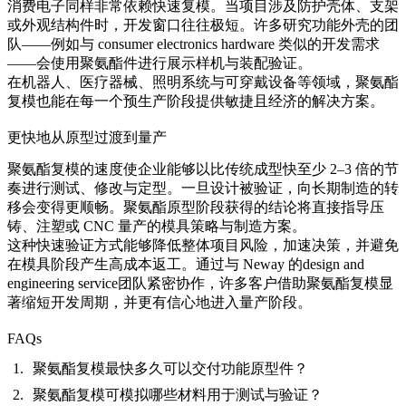
消费电子同样非常依赖快速复模。当项目涉及防护壳体、支架
或外观结构件时，开发窗口往往极短。许多研究功能外壳的团
队——例如与
consumer electronics hardware
类似的开发需求
——会使用聚氨酯件进行展示样机与装配验证。
在机器人、医疗器械、照明系统与可穿戴设备等领域，聚氨酯
复模也能在每一个预生产阶段提供敏捷且经济的解决方案。
更快地从原型过渡到量产
聚氨酯复模的速度使企业能够以比传统成型快至少 2–3 倍的节
奏进行测试、修改与定型。一旦设计被验证，向长期制造的转
移会变得更顺畅。聚氨酯原型阶段获得的结论将直接指导压
铸、注塑或 CNC 量产的模具策略与制造方案。
这种快速验证方式能够降低整体项目风险，加速决策，并避免
在模具阶段产生高成本返工。通过与 Neway 的
design and
engineering service
团队紧密协作，许多客户借助聚氨酯复模显
著缩短开发周期，并更有信心地进入量产阶段。
FAQs
聚氨酯复模最快多久可以交付功能原型件？
聚氨酯复模可模拟哪些材料用于测试与验证？