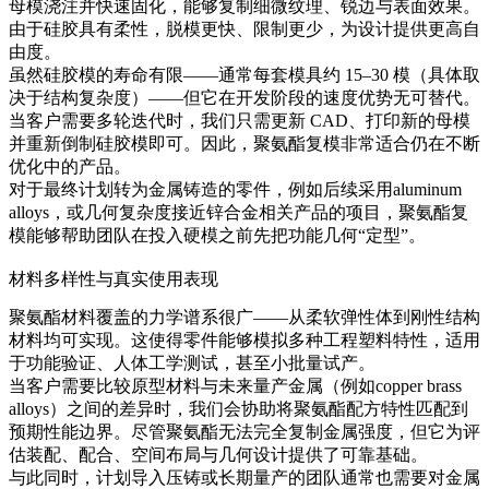
母模浇注并快速固化，能够复制细微纹理、锐边与表面效果。
由于硅胶具有柔性，脱模更快、限制更少，为设计提供更高自
由度。
虽然硅胶模的寿命有限——通常每套模具约 15–30 模（具体取
决于结构复杂度）——但它在开发阶段的速度优势无可替代。
当客户需要多轮迭代时，我们只需更新 CAD、打印新的母模
并重新倒制硅胶模即可。因此，聚氨酯复模非常适合仍在不断
优化中的产品。
对于最终计划转为金属铸造的零件，例如后续采用
aluminum
alloys
，或几何复杂度接近
锌合金
相关产品的项目，聚氨酯复
模能够帮助团队在投入硬模之前先把功能几何“定型”。
材料多样性与真实使用表现
聚氨酯材料覆盖的力学谱系很广——从柔软弹性体到刚性结构
材料均可实现。这使得零件能够模拟多种工程塑料特性，适用
于功能验证、人体工学测试，甚至小批量试产。
当客户需要比较原型材料与未来量产金属（例如
copper brass
alloys
）之间的差异时，我们会协助将聚氨酯配方特性匹配到
预期性能边界。尽管聚氨酯无法完全复制金属强度，但它为评
估装配、配合、空间布局与几何设计提供了可靠基础。
与此同时，计划导入压铸或长期量产的团队通常也需要对金属