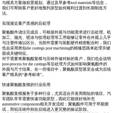
与模具方案做前置规划。通过及早参考
tool materials
等信息，
我们可帮助客户更好地预判原型如何顺利过渡到长期制造方
法。
实现接近量产质感的后处理
聚氨酯件浇注完成后，可根据外观与功能需求进行后处理。机
加工、抛光、喷涂与纹理处理等工序能够让零件在外观上几乎
与注塑件难以区分。当部件需要与装配硬件精密配合时，我们
也会采用类似
die castings post machining
的精修思路来处理关键
面或关键特征。
对于需要将聚氨酯复模与压铸件做对标的客户，我们也会说明
post-process for die castings
等后处理方式如何影响聚氨酯件的
外观与尺寸结果。在一些项目中，聚氨酯原型甚至会成为后续
量产模具的“参考标准”。
快速聚氨酯复模的行业应用
聚氨酯复模服务于多种行业，尤其适合开发周期短的项目。汽
车团队常常需要快速功能原型，因此它能很好地补充
automotive components
相关开发流程：聚氨酯件可用于早期测
试，而铝压铸件则在后续进入更完整的验证阶段。