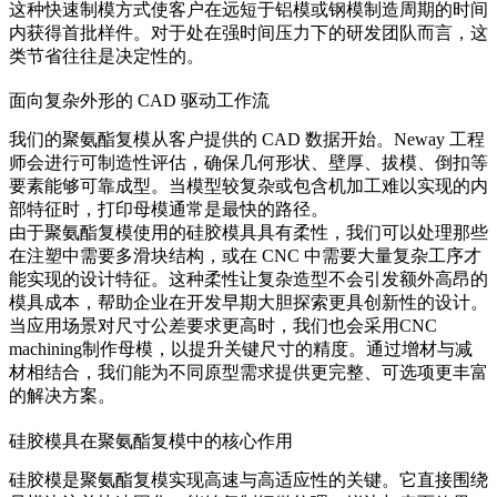
这种快速制模方式使客户在远短于铝模或钢模制造周期的时间
内获得首批样件。对于处在强时间压力下的研发团队而言，这
类节省往往是决定性的。
面向复杂外形的 CAD 驱动工作流
我们的聚氨酯复模从客户提供的 CAD 数据开始。Neway 工程
师会进行可制造性评估，确保几何形状、壁厚、拔模、倒扣等
要素能够可靠成型。当模型较复杂或包含机加工难以实现的内
部特征时，打印母模通常是最快的路径。
由于聚氨酯复模使用的硅胶模具具有柔性，我们可以处理那些
在注塑中需要多滑块结构，或在 CNC 中需要大量复杂工序才
能实现的设计特征。这种柔性让复杂造型不会引发额外高昂的
模具成本，帮助企业在开发早期大胆探索更具创新性的设计。
当应用场景对尺寸公差要求更高时，我们也会采用
CNC
machining
制作母模，以提升关键尺寸的精度。通过增材与减
材相结合，我们能为不同原型需求提供更完整、可选项更丰富
的解决方案。
硅胶模具在聚氨酯复模中的核心作用
硅胶模是聚氨酯复模实现高速与高适应性的关键。它直接围绕