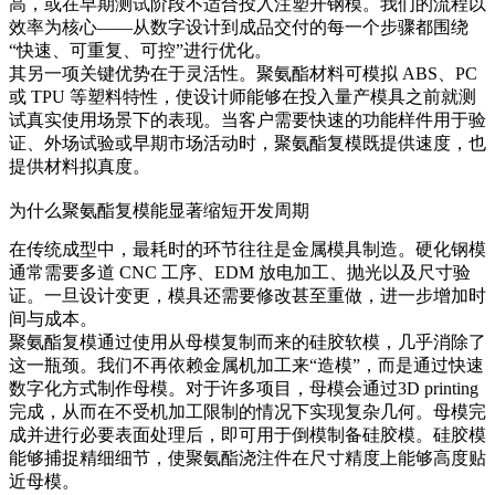
高，或在早期测试阶段不适合投入注塑开钢模。我们的流程以
效率为核心——从数字设计到成品交付的每一个步骤都围绕
“快速、可重复、可控”进行优化。
其另一项关键优势在于灵活性。聚氨酯材料可模拟 ABS、PC
或 TPU 等塑料特性，使设计师能够在投入量产模具之前就测
试真实使用场景下的表现。当客户需要快速的功能样件用于验
证、外场试验或早期市场活动时，聚氨酯复模既提供速度，也
提供材料拟真度。
为什么聚氨酯复模能显著缩短开发周期
在传统成型中，最耗时的环节往往是金属模具制造。硬化钢模
通常需要多道 CNC 工序、EDM 放电加工、抛光以及尺寸验
证。一旦设计变更，模具还需要修改甚至重做，进一步增加时
间与成本。
聚氨酯复模通过使用从母模复制而来的硅胶软模，几乎消除了
这一瓶颈。我们不再依赖金属机加工来“造模”，而是通过快速
数字化方式制作母模。对于许多项目，母模会通过
3D printing
完成，从而在不受机加工限制的情况下实现复杂几何。母模完
成并进行必要表面处理后，即可用于倒模制备硅胶模。硅胶模
能够捕捉精细细节，使聚氨酯浇注件在尺寸精度上能够高度贴
近母模。