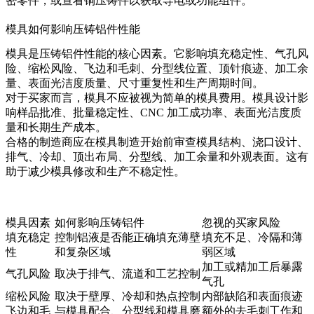
密零件，或查看
铜压铸件
以获取导电或功能组件。
模具如何影响压铸铝件性能
模具是压铸铝件性能的核心因素。它影响填充稳定性、气孔风
险、缩松风险、飞边和毛刺、分型线位置、顶针痕迹、加工余
量、表面光洁度质量、尺寸重复性和生产周期时间。
对于买家而言，模具不应被视为简单的模具费用。模具设计影
响样品批准、批量稳定性、CNC 加工成功率、表面光洁度质
量和长期生产成本。
合格的制造商应在模具制造开始前审查模具结构、浇口设计、
排气、冷却、顶出布局、分型线、加工余量和外观表面。这有
助于减少模具修改和生产不稳定性。
模具因素
如何影响压铸铝件
忽视的买家风险
填充稳定
控制铝液是否能正确填充薄壁
填充不足、冷隔和薄
性
和复杂区域
弱区域
加工或精加工后暴露
气孔风险
取决于排气、流道和工艺控制
气孔
缩松风险
取决于壁厚、冷却和热点控制
内部缺陷和表面痕迹
飞边和毛
与模具配合、分型线和模具磨
额外的去毛刺工作和