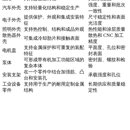
强度、重量和批次
汽车外壳
支持轻量化结构和稳定生产
一致性
提供保护、外观和集成安装特
尺寸稳定性和表面
电子外壳
征
光洁度
照明外壳
支持热控制、结构和成品外观
热性能和涂层质量
散热器外
散热和 CNC 加工
可集成冷却肋片和接触表面
壳
精度
支持金属保护和可重复的装配
平面度、孔位和密
电机盖
特征
封表面
可形成带有机加工功能区域的
密封面、螺纹和检
泵体
复杂本体
验
在一个零件中结合加强筋、凸
安装支架
承载强度和孔位
台和安装孔
工业设备
支持用于生产的耐用定制金属
长期供应和质量稳
零件
结构
定性