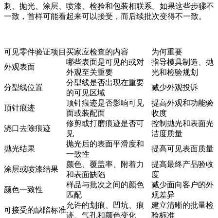
刺、抛光、涂层、喷漆、检验和包装相联系。如果这些步骤不
一致，首样可能看起来可以接受，而后续批次变得不一致。
可见零件验证项目
买家应检查的内容
为何重要
哪些表面是可见的或对
指导模具制造、抛
外观表面
外观至关重要
光和检验规划
分型线是否出现在重要
分型线位置
减少外观投诉
的可见区域
顶针痕迹是否影响可见
提高外观和功能验
顶针痕迹
面或装配面
收度
修剪或打磨痕迹是否可
控制抛光和表面光
浇口去除痕迹
见
洁度质量
抛光后的表面平滑度和
抛光结果
提高可见表面质量
一致性
颜色、覆盖率、附着力
提高最终产品验收
涂层或喷漆结果
和表面缺陷
度
样品与批次之间的颜色
减少面向客户的外
颜色一致性
匹配
观差异
允许的划痕、凹坑、痕
建立清晰的批量检
可接受的缺陷标准
迹、气孔和颜色变化
验标准