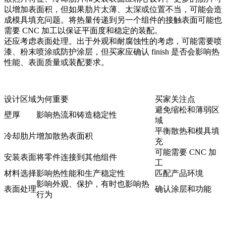
以增加表面积，但如果肋片太薄、太深或位置不当，可能会造
成模具填充问题。将热量传递到另一个组件的接触表面可能也
需要 CNC 加工以保证平面度和稳定的装配。
还应考虑表面处理。出于外观和耐腐蚀性的考虑，可能需要喷
漆、粉末喷涂或防护涂层，但买家应确认 finish 是否会影响热
性能、表面质量或装配要求。
设计区域
为何重要
买家关注点
避免缩松和薄弱区
壁厚
影响热流和铸造稳定性
域
平衡散热和模具填
冷却肋片
增加散热表面积
充
可能需要 CNC 加
安装表面
将零件连接到其他组件
工
材料选择
影响热性能和生产稳定性
匹配产品环境
影响外观、保护，有时也影响热
表面处理
确认涂层和功能
行为