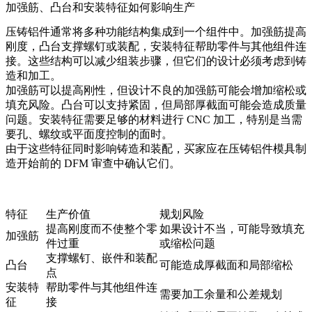
加强筋、凸台和安装特征如何影响生产
压铸铝件通常将多种功能结构集成到一个组件中。加强筋提高
刚度，凸台支撑螺钉或装配，安装特征帮助零件与其他组件连
接。这些结构可以减少组装步骤，但它们的设计必须考虑到铸
造和加工。
加强筋可以提高刚性，但设计不良的加强筋可能会增加缩松或
填充风险。凸台可以支持紧固，但局部厚截面可能会造成质量
问题。安装特征需要足够的材料进行 CNC 加工，特别是当需
要孔、螺纹或平面度控制的面时。
由于这些特征同时影响铸造和装配，买家应在
压铸铝件模具制
造
开始前的 DFM 审查中确认它们。
特征
生产价值
规划风险
提高刚度而不使整个零
如果设计不当，可能导致填充
加强筋
件过重
或缩松问题
支撑螺钉、嵌件和装配
凸台
可能造成厚截面和局部缩松
点
安装特
帮助零件与其他组件连
需要加工余量和公差规划
征
接