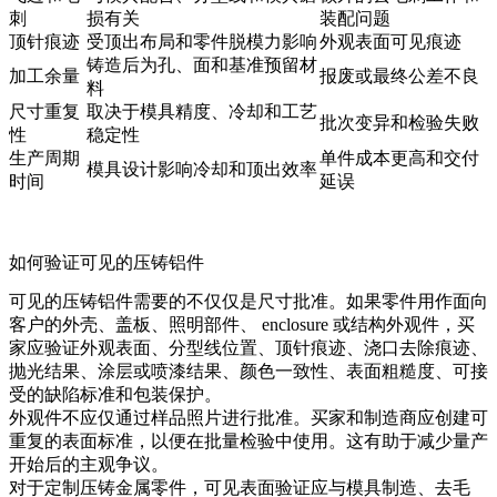
刺
损有关
装配问题
顶针痕迹
受顶出布局和零件脱模力影响
外观表面可见痕迹
铸造后为孔、面和基准预留材
加工余量
报废或最终公差不良
料
尺寸重复
取决于模具精度、冷却和工艺
批次变异和检验失败
性
稳定性
生产周期
单件成本更高和交付
模具设计影响冷却和顶出效率
时间
延误
如何验证可见的压铸铝件
可见的压铸铝件需要的不仅仅是尺寸批准。如果零件用作面向
客户的外壳、盖板、照明部件、 enclosure 或结构外观件，买
家应验证外观表面、分型线位置、顶针痕迹、浇口去除痕迹、
抛光结果、涂层或喷漆结果、颜色一致性、表面粗糙度、可接
受的缺陷标准和包装保护。
外观件不应仅通过样品照片进行批准。买家和制造商应创建可
重复的表面标准，以便在批量检验中使用。这有助于减少量产
开始后的主观争议。
对于
定制压铸金属零件
，可见表面验证应与模具制造、去毛