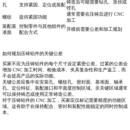
铸造后可能需要钻孔、攻丝或
孔
支持紧固、定位或装配
镗孔
通常需要在压铸后进行 CNC
螺纹
提供紧固功能
加工
装配基
控制零件与其他组件的
开模前需要公差和加工规划
准面
配合方式
如何规划压铸铝件的关键公差
买家不应为压铸铝件的每个尺寸设定紧密公差。过紧的公差会
增加 CNC 加工时间、检验成本、夹具复杂性和生产返工，而
不会提高产品的实际功能。
关键公差应集中在安装孔、螺纹孔、密封面、基准面、轴承
孔、定位特征、装配接口和平面度控制区域。非关键区域通常
可以保持铸态或使用正常铸造公差。
对于
压铸铝件的 CNC 加工
，买家应仅标记需要精度的功能区
域。这有助于在保持配合、密封和装配性能稳定的同时控制成
本。