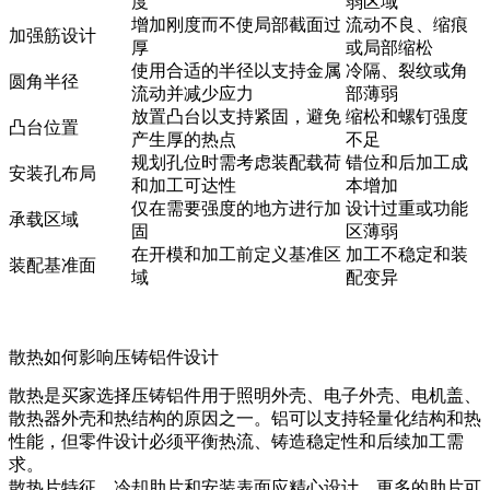
度
弱区域
增加刚度而不使局部截面过
流动不良、缩痕
加强筋设计
厚
或局部缩松
使用合适的半径以支持金属
冷隔、裂纹或角
圆角半径
流动并减少应力
部薄弱
放置凸台以支持紧固，避免
缩松和螺钉强度
凸台位置
产生厚的热点
不足
规划孔位时需考虑装配载荷
错位和后加工成
安装孔布局
和加工可达性
本增加
仅在需要强度的地方进行加
设计过重或功能
承载区域
固
区薄弱
在开模和加工前定义基准区
加工不稳定和装
装配基准面
域
配变异
散热如何影响压铸铝件设计
散热是买家选择压铸铝件用于照明外壳、电子外壳、电机盖、
散热器外壳和热结构的原因之一。铝可以支持轻量化结构和热
性能，但零件设计必须平衡热流、铸造稳定性和后续加工需
求。
散热片特征、冷却肋片和安装表面应精心设计。更多的肋片可