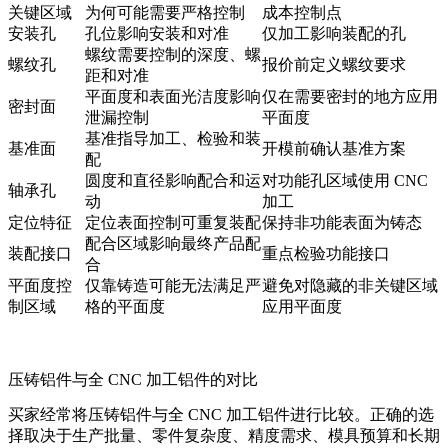
关键区域
为何可能需要严格控制
成本控制点
安装孔
孔位影响安装和对准
仅加工影响装配的孔
螺纹需要控制的深度、螺
螺纹孔
报价前定义螺纹要求
距和对准
平面度和表面光洁度影响
仅在需要密封的地方应用
密封面
泄漏控制
平面度
基准指导加工、检验和装
基准面
开模前确认基准方案
配
圆度和直径影响配合和运
对功能孔区域使用 CNC
轴承孔
动
加工
定位特征
定位表面控制可重复装配
保持非功能表面为铸态
配合区域影响最终产品配
装配接口
重点检验功能接口
合
平面度控
仅靠铸造可能无法满足严
避免对隐藏的非关键区域
制区域
格的平面度
应用平面度
压铸铝件与全 CNC 加工铝件的对比
买家经常将压铸铝件与全 CNC 加工铝件进行比较。正确的选
择取决于生产批量、零件复杂度、精度需求、模具预算和长期