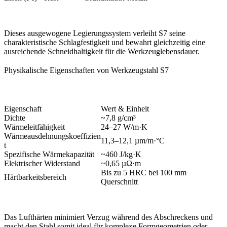
Dieses ausgewogene Legierungssystem verleiht S7 seine
charakteristische Schlagfestigkeit und bewahrt gleichzeitig eine
ausreichende Schneidhaltigkeit für die Werkzeuglebensdauer.
Physikalische Eigenschaften von Werkzeugstahl S7
Eigenschaft
Wert & Einheit
Dichte
~7,8 g/cm³
Wärmeleitfähigkeit
24–27 W/m·K
Wärmeausdehnungskoeffizien
11,3–12,1 µm/m·°C
t
Spezifische Wärmekapazität
~460 J/kg·K
Elektrischer Widerstand
~0,65 µΩ·m
Bis zu 5 HRC bei 100 mm
Härtbarkeitsbereich
Querschnitt
Das Lufthärten minimiert Verzug während des Abschreckens und
macht den Stahl somit ideal für komplexe Formgeometrien oder