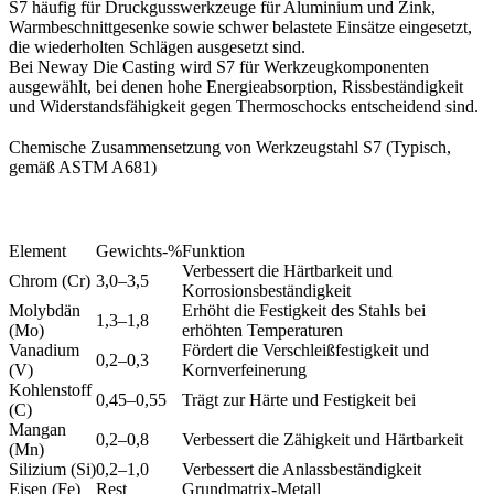
S7 häufig für Druckgusswerkzeuge für Aluminium und Zink,
Warmbeschnittgesenke sowie schwer belastete Einsätze eingesetzt,
die wiederholten Schlägen ausgesetzt sind.
Bei
Neway Die Casting
wird S7 für
Werkzeugkomponenten
ausgewählt, bei denen hohe Energieabsorption, Rissbeständigkeit
und Widerstandsfähigkeit gegen Thermoschocks entscheidend sind.
Chemische Zusammensetzung von Werkzeugstahl S7 (Typisch,
gemäß ASTM A681)
Element
Gewichts-%
Funktion
Verbessert die Härtbarkeit und
Chrom (Cr)
3,0–3,5
Korrosionsbeständigkeit
Molybdän
Erhöht die Festigkeit des Stahls bei
1,3–1,8
(Mo)
erhöhten Temperaturen
Vanadium
Fördert die Verschleißfestigkeit und
0,2–0,3
(V)
Kornverfeinerung
Kohlenstoff
0,45–0,55
Trägt zur Härte und Festigkeit bei
(C)
Mangan
0,2–0,8
Verbessert die Zähigkeit und Härtbarkeit
(Mn)
Silizium (Si)
0,2–1,0
Verbessert die Anlassbeständigkeit
Eisen (Fe)
Rest
Grundmatrix-Metall