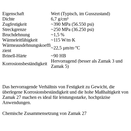
Eigenschaft
Wert (Typisch, im Gusszustand)
Dichte
6,7 g/cm³
Zugfestigkeit
~390 MPa (56.550 psi)
Streckgrenze
~250 MPa (36.250 psi)
Bruchdehnung
~1,5 %
Wärmeleitfähigkeit
~115 W/m·K
Wärmeausdehnungskoeffi
~22,5 µm/m·°C
zient
Brinell-Härte
~90 HB
Hervorragend (besser als Zamak 3 und
Korrosionsbeständigkeit
Zamak 5)
Das hervorragende Verhältnis von Festigkeit zu Gewicht, die
überlegene Korrosionsbeständigkeit und die hohe Maßhaltigkeit von
Zamak 27 machen es ideal für leistungsstarke, hochpräzise
Anwendungen.
Chemische Zusammensetzung von Zamak 27