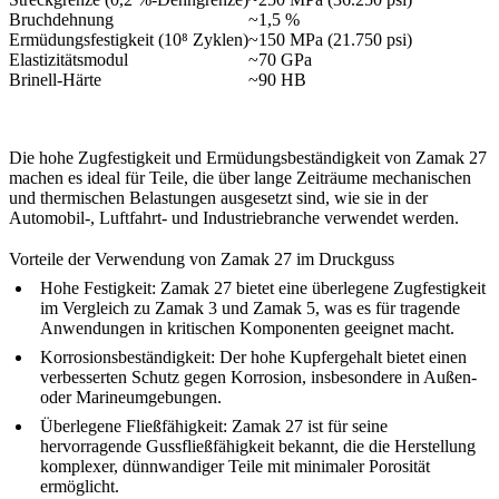
Bruchdehnung
~1,5 %
Ermüdungsfestigkeit (10⁸ Zyklen)
~150 MPa (21.750 psi)
Elastizitätsmodul
~70 GPa
Brinell-Härte
~90 HB
Die hohe Zugfestigkeit und Ermüdungsbeständigkeit von Zamak 27
machen es ideal für Teile, die über lange Zeiträume mechanischen
und thermischen Belastungen ausgesetzt sind, wie sie in der
Automobil-, Luftfahrt- und Industriebranche verwendet werden.
Vorteile der Verwendung von Zamak 27 im Druckguss
Hohe Festigkeit:
Zamak 27 bietet eine überlegene Zugfestigkeit
im Vergleich zu Zamak 3 und Zamak 5, was es für tragende
Anwendungen in kritischen Komponenten geeignet macht.
Korrosionsbeständigkeit:
Der hohe Kupfergehalt bietet einen
verbesserten Schutz gegen Korrosion, insbesondere in Außen-
oder Marineumgebungen.
Überlegene Fließfähigkeit:
Zamak 27 ist für seine
hervorragende Gussfließfähigkeit bekannt, die die Herstellung
komplexer, dünnwandiger Teile mit minimaler Porosität
ermöglicht.