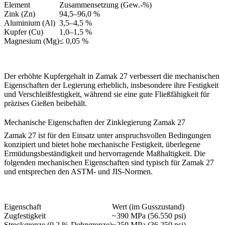
Element
Zusammensetzung (Gew.-%)
Zink (Zn)
94,5–96,0 %
Aluminium (Al)
3,5–4,5 %
Kupfer (Cu)
1,0–1,5 %
Magnesium (Mg)
≤ 0,05 %
Der erhöhte Kupfergehalt in Zamak 27 verbessert die mechanischen
Eigenschaften der Legierung erheblich, insbesondere ihre Festigkeit
und Verschleißfestigkeit, während sie eine gute Fließfähigkeit für
präzises Gießen beibehält.
Mechanische Eigenschaften der Zinklegierung Zamak 27
Zamak 27 ist für den Einsatz unter anspruchsvollen Bedingungen
konzipiert und bietet hohe mechanische Festigkeit, überlegene
Ermüdungsbeständigkeit und hervorragende Maßhaltigkeit. Die
folgenden mechanischen Eigenschaften sind typisch für Zamak 27
und entsprechen den ASTM- und JIS-Normen.
Eigenschaft
Wert (im Gusszustand)
Zugfestigkeit
~390 MPa (56.550 psi)
Streckgrenze (0,2 %-Dehngrenze)
~250 MPa (36.250 psi)