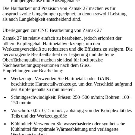
Pumpengehäuse und Außengehäuse
Die Haltbarkeit und Präzision von Zamak 27 machen es für
anspruchsvolle Umgebungen geeignet, in denen sowohl Leistung
als auch Langlebigkeit entscheidend sind.
Überlegungen zur CNC-Bearbeitung von Zamak 27
Zamak 27 ist relativ einfach zu bearbeiten, jedoch erfordert der
höhere Kupfergehalt Hartmetallwerkzeuge, um den
Werkzeugverschleiß zu reduzieren und die Effizienz zu steigern. Die
hervorragende Bearbeitbarkeit der Legierung und die feine
Oberflächenqualität machen sie ideal für hochpräzise
Nachbearbeitungsoperationen nach dem Guss.
Empfehlungen zur Bearbeitung:
Werkzeuge:
Verwenden Sie Hartmetall- oder TiAlN-
beschichtete Hartmetallwerkzeuge, um den Verschleiß aufgrund
des Kupfergehalts zu minimieren.
Schnittgeschwindigkeit:
Fräsen: 250–500 m/min; Bohren: 100–
150 m/min
Vorschub:
0,05–0,15 mm/U, abhängig von der Komplexität des
Teils und der Werkzeuggröße
Kühlmittel:
Verwenden Sie wasserbasierte oder synthetische
Kühlmittel für optimale Wärmeableitung und verlängerte
Werkzeugstandzeit.