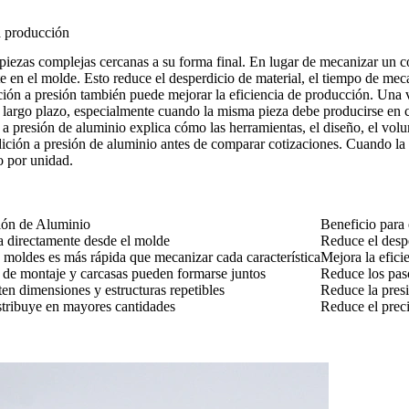
a producción
 piezas complejas cercanas a su forma final. En lugar de mecanizar un c
e en el molde. Esto reduce el desperdicio de material, el tiempo de mec
ción a presión también puede mejorar la eficiencia de producción. Una 
 a largo plazo, especialmente cuando la misma pieza debe producirse en 
 a presión de aluminio
explica cómo las herramientas, el diseño, el volu
dición a presión de aluminio
antes de comparar cotizaciones. Cuando la 
o por unidad.
ión de Aluminio
Beneficio para
za directamente desde el molde
Reduce el desp
 moldes es más rápida que mecanizar cada característica
Mejora la efici
de montaje y carcasas pueden formarse juntos
Reduce los paso
en dimensiones y estructuras repetibles
Reduce la presi
istribuye en mayores cantidades
Reduce el preci