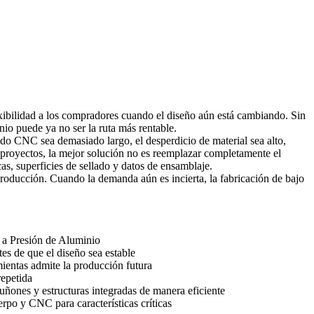
lexibilidad a los compradores cuando el diseño aún está cambiando. Sin
io puede ya no ser la ruta más rentable.
o CNC sea demasiado largo, el desperdicio de material sea alto,
 proyectos, la mejor solución no es reemplazar completamente el
cas, superficies de sellado y datos de ensamblaje.
producción. Cuando la demanda aún es incierta, la
fabricación de bajo
 a Presión de Aluminio
es de que el diseño sea estable
amientas admite la producción futura
epetida
ñones y estructuras integradas de manera eficiente
erpo y CNC para características críticas