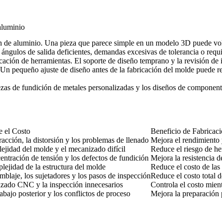
aluminio
ión de aluminio. Una pieza que parece simple en un modelo 3D puede vol
s, ángulos de salida deficientes, demandas excesivas de tolerancia o requ
cación de herramientas. El
soporte de diseño
temprano y la
revisión de 
 Un pequeño ajuste de diseño antes de la fabricación del molde puede re
zas de fundición de metales personalizadas
y los
diseños de componentes
 el Costo
Beneficio de Fabricac
acción, la distorsión y los problemas de llenado
Mejora el rendimiento 
ejidad del molde y el mecanizado difícil
Reduce el riesgo de he
ntración de tensión y los defectos de fundición
Mejora la resistencia de
lejidad de la estructura del molde
Reduce el costo de las
blaje, los sujetadores y los pasos de inspección
Reduce el costo total d
izado CNC y la inspección innecesarios
Controla el costo mien
rabajo posterior y los conflictos de proceso
Mejora la preparación 