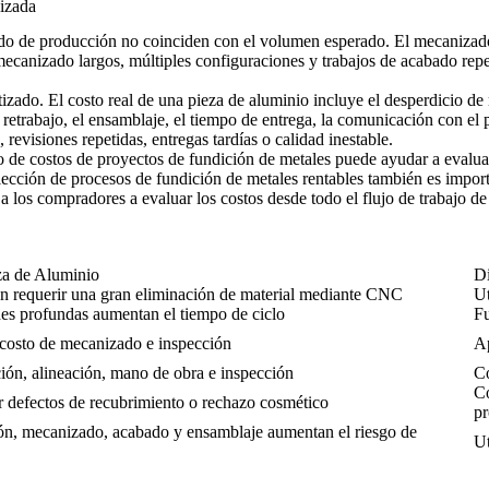
lizada
odo de producción no coinciden con el volumen esperado. El mecanizad
e mecanizado largos, múltiples configuraciones y trabajos de acabado re
zado. El costo real de una pieza de aluminio incluye el desperdicio de 
l retrabajo, el ensamblaje, el tiempo de entrega, la comunicación con el
 revisiones repetidas, entregas tardías o calidad inestable.
o de costos de proyectos de fundición de metales
puede ayudar a evaluar
lección de procesos de fundición de metales rentables
también es importa
 los compradores a evaluar los costos desde todo el flujo de trabajo de
za de Aluminio
Di
n requerir una gran eliminación de material mediante CNC
Ut
es profundas aumentan el tiempo de ciclo
Fu
 costo de mecanizado e inspección
Ap
ción, alineación, mano de obra e inspección
Co
Co
r defectos de recubrimiento o rechazo cosmético
p
ión, mecanizado, acabado y ensamblaje aumentan el riesgo de
Ut