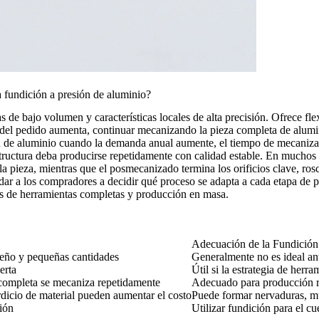
fundición a presión de aluminio?
as de bajo volumen y características locales de alta precisión. Ofrece f
d del pedido aumenta, continuar mecanizando la pieza completa de alumin
n de aluminio cuando la demanda anual aumente, el tiempo de mecanizad
tructura deba producirse repetidamente con calidad estable. En muchos
la pieza, mientras que el
posmecanizado
termina los orificios clave, ros
ar a los compradores a decidir qué proceso se adapta a cada etapa de 
nes de herramientas completas y producción en masa.
Adecuación de la Fundición
eño y pequeñas cantidades
Generalmente no es ideal ant
erta
Útil si la estrategia de herr
 completa se mecaniza repetidamente
Adecuado para producción r
rdicio de material pueden aumentar el costo
Puede formar nervaduras, mu
ión
Utilizar fundición para el cu