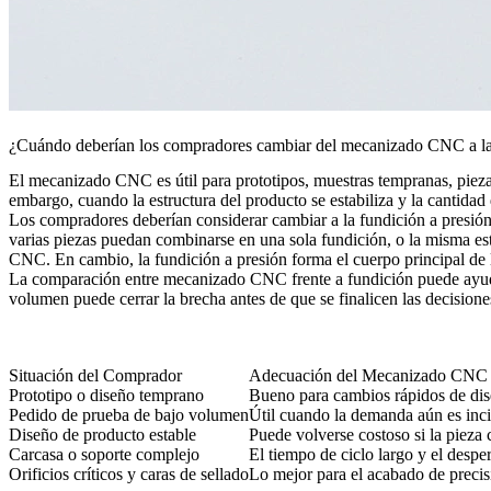
¿Cuándo deberían los compradores cambiar del mecanizado CNC a la 
El
mecanizado CNC
es útil para prototipos, muestras tempranas, piez
embargo, cuando la estructura del producto se estabiliza y la cantida
Los compradores deberían considerar cambiar a la fundición a presió
varias piezas puedan combinarse en una sola fundición, o la misma es
CNC. En cambio, la fundición a presión forma el cuerpo principal de 
La comparación entre
mecanizado CNC frente a fundición
puede ayud
volumen
puede cerrar la brecha antes de que se finalicen las decisio
Situación del Comprador
Adecuación del Mecanizado CNC
Prototipo o diseño temprano
Bueno para cambios rápidos de dis
Pedido de prueba de bajo volumen
Útil cuando la demanda aún es inci
Diseño de producto estable
Puede volverse costoso si la pieza
Carcasa o soporte complejo
El tiempo de ciclo largo y el despe
Orificios críticos y caras de sellado
Lo mejor para el acabado de precis