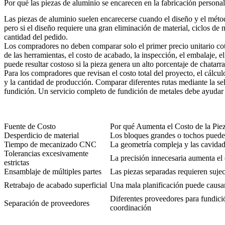
Por qué las piezas de aluminio se encarecen en la fabricación persona
Las piezas de aluminio suelen encarecerse cuando el diseño y el mét
pero si el diseño requiere una gran eliminación de material, ciclos d
cantidad del pedido.
Los compradores no deben comparar solo el primer precio unitario coti
de las herramientas, el costo de acabado, la inspección, el embalaje, e
puede resultar costoso si la pieza genera un alto porcentaje de chatarra,
Para los compradores que revisan el costo total del proyecto, el
cálcul
y la cantidad de producción. Comparar diferentes rutas mediante la
se
fundición. Un
servicio completo de fundición de metales
debe ayudar a
Fuente de Costo
Por qué Aumenta el Costo de la Pie
Desperdicio de material
Los bloques grandes o tochos puede
Tiempo de mecanizado CNC
La geometría compleja y las cavidad
Tolerancias excesivamente
La precisión innecesaria aumenta el
estrictas
Ensamblaje de múltiples partes
Las piezas separadas requieren suje
Retrabajo de acabado superficial
Una mala planificación puede causa
Diferentes proveedores para fundic
Separación de proveedores
coordinación