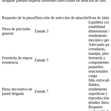
desgaste pueden requerir diferentes direcciones de aleación de zinc.
Requisito de la pieza
Dirección de selección de aleación
Nota de fabri
Equilibra cost
estabilidad
Pieza de precisión
Zamak 3
dimensional y
general
rendimiento
mecánico gene
Adecuado par
cerraduras,
manijas, pieza
Ferretería de mayor
ferretería y
Zamak 5
resistencia
componentes
pequeños
relacionados c
carga.
Más enfocado
fluidez,
Pieza decorativa de
rendimiento
Zamak 7
pared delgada
superficial y
reproducción 
detalles finos.
Requiere