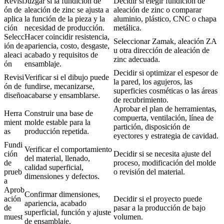
Revisi
Juzgar si la fundición de
Decidir si elegir fundición de
ón de
aleación de zinc se ajusta a
aleación de zinc o comparar
aplica
la función de la pieza y la
aluminio, plástico, CNC o chapa
ción
necesidad de producción.
metálica.
Selecc
Hacer coincidir resistencia,
Seleccionar Zamak, aleación ZA
ión de
apariencia, costo, desgaste,
u otra dirección de aleación de
aleaci
acabado y requisitos de
zinc adecuada.
ón
ensamblaje.
Decidir si optimizar el espesor de
Revisi
Verificar si el dibujo puede
la pared, los agujeros, las
ón de
fundirse, mecanizarse,
superficies cosméticas o las áreas
diseño
acabarse y ensamblarse.
de recubrimiento.
Aprobar el plan de herramientas,
Herra
Construir una base de
compuerta, ventilación, línea de
mient
molde estable para la
partición, disposición de
as
producción repetida.
eyectores y estrategia de cavidad.
Fundi
Verificar el comportamiento
ción
Decidir si se necesita ajuste del
del material, llenado,
de
proceso, modificación del molde
calidad superficial,
prueb
o revisión del material.
dimensiones y defectos.
a
Aprob
Confirmar dimensiones,
ación
Decidir si el proyecto puede
apariencia, acabado
de
pasar a la producción de bajo
superficial, función y ajuste
muest
volumen.
de ensamblaje.