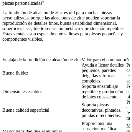
piezas personalizadas?
La fundición de aleación de zinc es útil para muchas piezas
personalizadas porque las aleaciones de zinc pueden soportar la
reproducción de detalles finos, buena estabilidad dimensional,
superficies lisas, fuerte sensación metálica y producción repetible.
Estas ventajas son especialmente valiosas para piezas pequeñas y
componentes visibles.
Ventaja de la fundición de aleación de zinc
Valor para el comprador
Nec
Ayuda a llenar detalles
Pa
pequeños, paredes
car
Buena fluidez
delgadas y formas
tex
complejas.
co
Soporta ensamblaje
Fer
Dimensiones estables
repetible y producción
cer
de lotes consistente.
pi
Pi
Soporta piezas
cub
Buena calidad superficial
decorativas, pintadas,
fer
pulidas o recubiertas.
mo
Proporciona una
Man
sensación metálica
Mayor densidad que el aluminio
dec