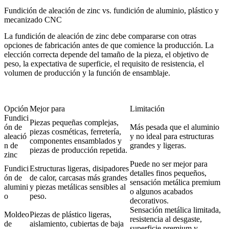
Fundición de aleación de zinc vs. fundición de aluminio, plástico y
mecanizado CNC
La fundición de aleación de zinc debe compararse con otras
opciones de fabricación antes de que comience la producción. La
elección correcta depende del tamaño de la pieza, el objetivo de
peso, la expectativa de superficie, el requisito de resistencia, el
volumen de producción y la función de ensamblaje.
Opción
Mejor para
Limitación
Fundici
Piezas pequeñas complejas,
ón de
Más pesada que el aluminio
piezas cosméticas, ferretería,
aleació
y no ideal para estructuras
componentes ensamblados y
n de
grandes y ligeras.
piezas de producción repetida.
zinc
Puede no ser mejor para
Fundici
Estructuras ligeras, disipadores
detalles finos pequeños,
ón de
de calor, carcasas más grandes
sensación metálica premium
alumini
y piezas metálicas sensibles al
o algunos acabados
o
peso.
decorativos.
Sensación metálica limitada,
Moldeo
Piezas de plástico ligeras,
resistencia al desgaste,
de
aislamiento, cubiertas de baja
superficie premium y