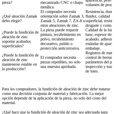
apariencia, peso 
pieza?
mecanizado CNC o chapa
volumen de produ
metálica.
El comprador necesita
Resistencia, dure
¿Qué aleación Zamak
orientación sobre Zamak 3,
fluidez, calidad
debo elegir?
Zamak 5, Zamak 7, ZA-8 u
superficial, resist
otras aleaciones de zinc.
desgaste y costo.
La pieza puede requerir
Calidad de la fun
¿Puede la fundición de
pintura, recubrimiento en
base, espesor del
aleación de zinc
polvo, recubrimiento
acabado, adhesió
soportar acabados
decorativo, pulido o
estándar de apari
superficiales?
protección anticorrosiva.
embalaje.
Registros de mater
¿Puede la fundición de
El comprador necesita
control de herram
aleación de zinc
piezas repetibles, no solo
parámetros del pr
mantenerse estable en
una muestra aprobada.
inspección y traz
la producción?
de lotes.
Para los compradores, la fundición de aleación de zinc debe tratarse
como una decisión conjunta de material y fabricación. La mejor
opción depende de la aplicación de la pieza, no solo del costo del
material.
¿Qué hace que la fundición de aleación de zinc sea adecuada para