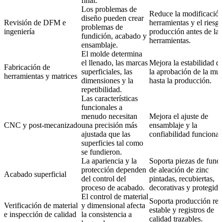
final.
Los problemas de
Reduce la modificació
diseño pueden crear
Revisión de DFM e
herramientas y el riesg
problemas de
ingeniería
producción antes de las
fundición, acabado y
herramientas.
ensamblaje.
El molde determina
el llenado, las marcas
Mejora la estabilidad d
Fabricación de
superficiales, las
la aprobación de la mue
herramientas y matrices
dimensiones y la
hasta la producción.
repetibilidad.
Las características
funcionales a
menudo necesitan
Mejora el ajuste de
CNC y post-mecanizado
una precisión más
ensamblaje y la
ajustada que las
confiabilidad funcional
superficies tal como
se fundieron.
La apariencia y la
Soporta piezas de fund
protección dependen
de aleación de zinc
Acabado superficial
del control del
pintadas, recubiertas,
proceso de acabado.
decorativas y protegida
El control de material
Soporta producción rep
Verificación de material
y dimensional afecta
estable y registros de
e inspección de calidad
la consistencia a
calidad trazables.