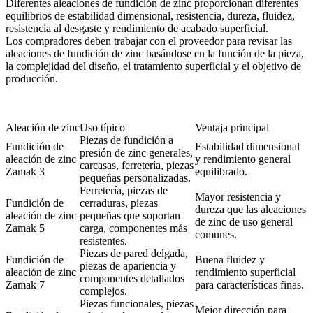
Diferentes aleaciones de fundición de zinc proporcionan diferentes
equilibrios de estabilidad dimensional, resistencia, dureza, fluidez,
resistencia al desgaste y rendimiento de acabado superficial.
Los compradores deben trabajar con el proveedor para revisar las
aleaciones de fundición de zinc
basándose en la función de la pieza,
la complejidad del diseño, el tratamiento superficial y el objetivo de
producción.
Aleación de zinc
Uso típico
Ventaja principal
Piezas de fundición a
Fundición de
Estabilidad dimensional
presión de zinc generales,
aleación de zinc
y rendimiento general
carcasas, ferretería, piezas
Zamak 3
equilibrado.
pequeñas personalizadas.
Ferretería, piezas de
Mayor resistencia y
Fundición de
cerraduras, piezas
dureza que las aleaciones
aleación de zinc
pequeñas que soportan
de zinc de uso general
Zamak 5
carga, componentes más
comunes.
resistentes.
Piezas de pared delgada,
Fundición de
Buena fluidez y
piezas de apariencia y
aleación de zinc
rendimiento superficial
componentes detallados
Zamak 7
para características finas.
complejos.
Piezas funcionales, piezas
Mejor dirección para