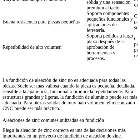
sólida y una sensación
or
premium al tacto.
Soporta componentes
Cer
pequeños funcionales y
Buena resistencia para piezas pequeñas
pe
aplicaciones de
sop
ferretería.
Soporta pedidos a largo
Co
plazo después de la
pr
Repetibilidad de alto volumen
aprobación de
pr
herramientas y
rep
procesos.
La fundición de aleación de zinc no es adecuada para todas las
piezas. Suele ser más valiosa cuando la pieza es pequeña, detallada,
sensible a la apariencia, funcional o producida repetidamente. Para
estructuras grandes y ligeras, la fundición de aluminio puede ser más
adecuada. Para piezas sólidas de muy bajo volumen, el mecanizado
CNC puede ser más práctico.
Aleaciones de zinc comunes utilizadas en fundición
Elegir la aleación de zinc correcta es una de las decisiones más
importantes en un proyecto de fundición de aleación de zinc.