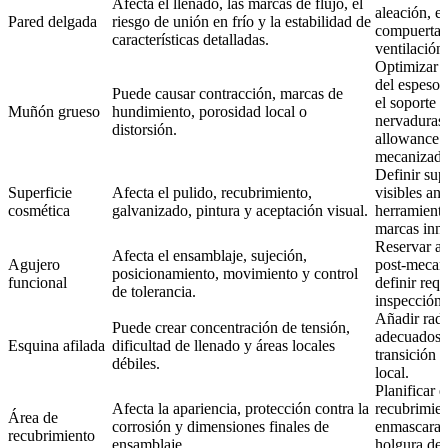
Afecta el llenado, las marcas de flujo, el
aleación, el
Pared delgada
riesgo de unión en frío y la estabilidad de
compuerta 
características detalladas.
ventilación
Optimizar l
del espesor
Puede causar contracción, marcas de
el soporte 
Muñón grueso
hundimiento, porosidad local o
nervaduras 
distorsión.
allowance 
mecanizado
Definir sup
Superficie
Afecta el pulido, recubrimiento,
visibles ant
cosmética
galvanizado, pintura y aceptación visual.
herramienta
marcas inne
Reservar a
Afecta el ensamblaje, sujeción,
Agujero
post-mecan
posicionamiento, movimiento y control
funcional
definir requ
de tolerancia.
inspección.
Añadir radi
Puede crear concentración de tensión,
adecuados y
Esquina afilada
dificultad de llenado y áreas locales
transición d
débiles.
local.
Planificar e
Afecta la apariencia, protección contra la
recubrimien
Área de
corrosión y dimensiones finales de
enmascaram
recubrimiento
ensamblaje.
holgura de