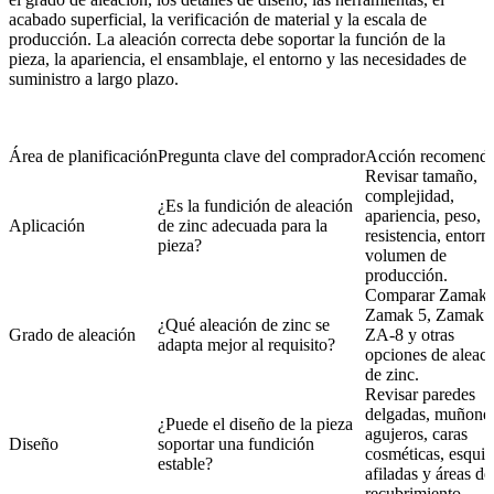
acabado superficial, la verificación de material y la escala de
producción. La aleación correcta debe soportar la función de la
pieza, la apariencia, el ensamblaje, el entorno y las necesidades de
suministro a largo plazo.
Área de planificación
Pregunta clave del comprador
Acción recomend
Revisar tamaño,
complejidad,
¿Es la fundición de aleación
apariencia, peso,
Aplicación
de zinc adecuada para la
resistencia, entorn
pieza?
volumen de
producción.
Comparar Zamak 
Zamak 5, Zamak 7
¿Qué aleación de zinc se
Grado de aleación
ZA-8 y otras
adapta mejor al requisito?
opciones de aleac
de zinc.
Revisar paredes
delgadas, muñone
¿Puede el diseño de la pieza
agujeros, caras
Diseño
soportar una fundición
cosméticas, esquin
estable?
afiladas y áreas de
recubrimiento.