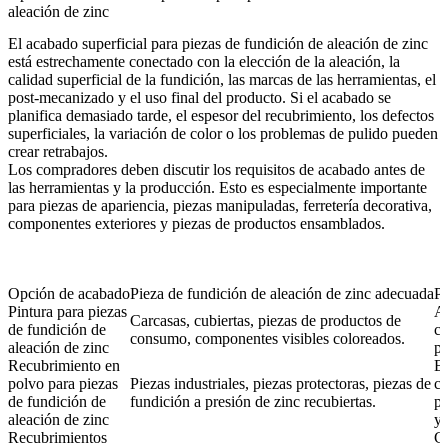
aleación de zinc
El acabado superficial para piezas de fundición de aleación de zinc
está estrechamente conectado con la elección de la aleación, la
calidad superficial de la fundición, las marcas de las herramientas, el
post-mecanizado y el uso final del producto. Si el acabado se
planifica demasiado tarde, el espesor del recubrimiento, los defectos
superficiales, la variación de color o los problemas de pulido pueden
crear retrabajos.
Los compradores deben discutir los requisitos de acabado antes de
las herramientas y la producción. Esto es especialmente importante
para piezas de apariencia, piezas manipuladas, ferretería decorativa,
componentes exteriores y piezas de productos ensamblados.
Opción de acabado
Pieza de fundición de aleación de zinc adecuada
Pr
Pintura para piezas
Ad
Carcasas, cubiertas, piezas de productos de
de fundición de
co
consumo, componentes visibles coloreados.
aleación de zinc
pr
Recubrimiento en
Es
polvo para piezas
Piezas industriales, piezas protectoras, piezas de
co
de fundición de
fundición a presión de zinc recubiertas.
pr
aleación de zinc
y 
Recubrimientos
Co