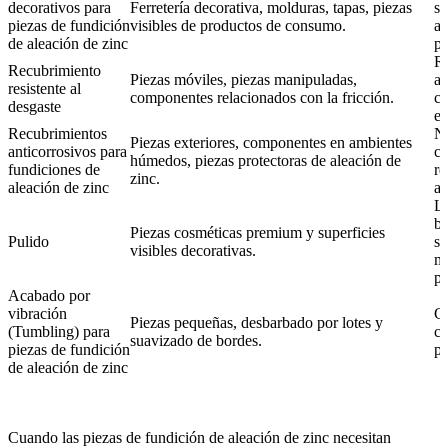
decorativos para
Ferretería decorativa, molduras, tapas, piezas
su
piezas de fundición
visibles de productos de consumo.
ap
de aleación de zinc
pr
Re
Recubrimiento
Piezas móviles, piezas manipuladas,
ad
resistente al
componentes relacionados con la fricción.
co
desgaste
en
Recubrimientos
Ni
Piezas exteriores, componentes en ambientes
anticorrosivos para
co
húmedos, piezas protectoras de aleación de
fundiciones de
re
zinc.
aleación de zinc
am
Lo
ba
Piezas cosméticas premium y superficies
Pulido
su
visibles decorativas.
má
pu
Acabado por
vibración
Co
Piezas pequeñas, desbarbado por lotes y
(Tumbling) para
co
suavizado de bordes.
piezas de fundición
pr
de aleación de zinc
Cuando las piezas de fundición de aleación de zinc necesitan