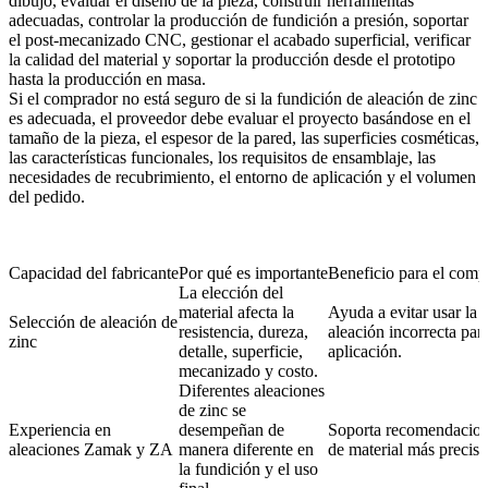
dibujo, evaluar el diseño de la pieza, construir herramientas
adecuadas, controlar la producción de fundición a presión, soportar
el post-mecanizado CNC, gestionar el acabado superficial, verificar
la calidad del material y soportar la producción desde el prototipo
hasta la producción en masa.
Si el comprador no está seguro de si la fundición de aleación de zinc
es adecuada, el proveedor debe evaluar el proyecto basándose en el
tamaño de la pieza, el espesor de la pared, las superficies cosméticas,
las características funcionales, los requisitos de ensamblaje, las
necesidades de recubrimiento, el entorno de aplicación y el volumen
del pedido.
Capacidad del fabricante
Por qué es importante
Beneficio para el comp
La elección del
material afecta la
Ayuda a evitar usar la
Selección de aleación de
resistencia, dureza,
aleación incorrecta para
zinc
detalle, superficie,
aplicación.
mecanizado y costo.
Diferentes aleaciones
de zinc se
Experiencia en
desempeñan de
Soporta recomendacio
aleaciones Zamak y ZA
manera diferente en
de material más precisa
la fundición y el uso