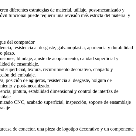
en diferentes estrategias de material, utillaje, post-mecanizado y
vil funcional puede requerir una revisión más estricta del material y
que del comprador
tencia, resistencia al desgaste, galvanoplastia, apariencia y durabilidad
go plazo.
siones, blindaje, ajuste de acoplamiento, calidad superficial y
ilidad de ensamblaje.
ad superficial, textura, recubrimiento decorativo, chapado y
cción del embalaje.
a, posición de agujeros, resistencia al desgaste, holgura de
iento y post-mecanizado.
encia, pintura, estabilidad dimensional y control de interfaz de
blaje.
izado CNC, acabado superficial, inspección, soporte de ensamblaje
alaje.
carcasa de conector, una pieza de logotipo decorativo y un componente