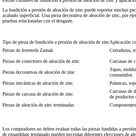
Piezas comunes de fundición a presión de aleación de zinc y aplicaci
La fundición a presión de aleación de zinc puede soportar muchas piez
acabado superficial. Una pieza decorativa de aleación de zinc, por eje
pruebas relacionadas con el desgaste.
Tipo de pieza de fundición a presión de aleación de zinc
Aplicación c
Piezas de ferretería Zamak
Cerraduras, ma
Piezas de conectores de aleación de zinc
Carcasas de c
Tapas, moldura
Piezas decorativas de aleación de zinc
consumidor.
Piezas mecánicas de aleación de zinc
Palancas, sop
Carcasas de d
Piezas de carcasa de aleación de zinc
de productos
Piezas de aleación de zinc terminadas
Componentes l
Los compradores no deben evaluar todas las piezas fundidas a presión
de ensamblaje terminado pueden necesitar diferentes elecciones de ale