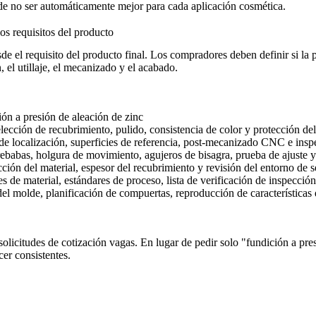
de no ser automáticamente mejor para cada aplicación cosmética.
os requisitos del producto
e el requisito del producto final. Los compradores deben definir si la p
, el utillaje, el mecanizado y el acabado.
ón a presión de aleación de zinc
 elección de recubrimiento, pulido, consistencia de color y protección de
s de localización, superficies de referencia, post-mecanizado CNC e i
 rebabas, holgura de movimiento, agujeros de bisagra, prueba de ajuste y
ción del material, espesor del recubrimiento y revisión del entorno de s
es de material, estándares de proceso, lista de verificación de inspección
del molde, planificación de compuertas, reproducción de características d
olicitudes de cotización vagas. En lugar de pedir solo "fundición a pre
er consistentes.