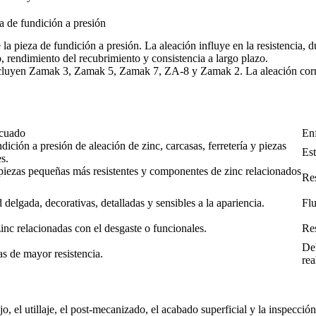
a de fundición a presión
la pieza de fundición a presión. La aleación influye en la resistencia, d
, rendimiento del recubrimiento y consistencia a largo plazo.
luyen Zamak 3, Zamak 5, Zamak 7, ZA-8 y Zamak 2. La aleación correcta
ecuado
En
dición a presión de aleación de zinc, carcasas, ferretería y piezas
Est
s.
, piezas pequeñas más resistentes y componentes de zinc relacionados
Res
 delgada, decorativas, detalladas y sensibles a la apariencia.
Flu
inc relacionadas con el desgaste o funcionales.
Res
Deb
as de mayor resistencia.
rea
jo, el utillaje, el post-mecanizado, el acabado superficial y la inspecc