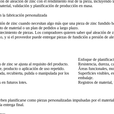
n de aleación de zinc con el rendimiento real de la pieza, incluyendo la
material, validación y planificación de producción en masa.
n la fabricación personalizada
ión de zinc cuando necesitan algo más que una pieza de zinc fundido bá
to de material o un plan de pedidos a largo plazo.
stecimiento de piezas. Los compradores quieren saber qué aleación de z
do, y si el proveedor puede entregar piezas de fundición a presión de al
Enfoque de planificac
 de zinc se ajusta al requisito del producto.
Resistencia, dureza, c
, producto o aplicación de uso repetido.
Áreas funcionales, mo
ada, recubierta, pulida o manipulada por los
Superficies visibles, 
embalaje.
 en futuros lotes.
Registros de material, 
eben planificarse como piezas personalizadas impulsadas por el material. 
a entrega final.