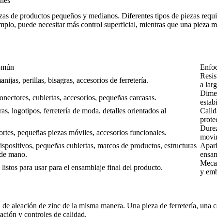
ones
as de productos pequeños y medianos. Diferentes tipos de piezas requier
mplo, puede necesitar más control superficial, mientras que una pieza mó
omún
Enfo
Resis
nijas, perillas, bisagras, accesorios de ferretería.
a lar
Dimen
onectores, cubiertas, accesorios, pequeñas carcasas.
estab
s, logotipos, ferretería de moda, detalles orientados al
Calid
prote
Durez
ortes, pequeñas piezas móviles, accesorios funcionales.
movim
ispositivos, pequeñas cubiertas, marcos de productos, estructuras
Apari
 de mano.
ensam
Mecan
istos para usar para el ensamblaje final del producto.
y emb
 de aleación de zinc de la misma manera. Una pieza de ferretería, una 
ación y controles de calidad.