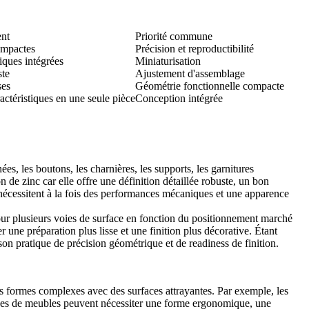
ent
Priorité commune
compactes
Précision et reproductibilité
iques intégrées
Miniaturisation
ste
Ajustement d'assemblage
ses
Géométrie fonctionnelle compacte
ractéristiques en une seule pièce
Conception intégrée
ées, les boutons, les charnières, les supports, les garnitures
n de zinc car elle offre une définition détaillée robuste, un bon
 nécessitent à la fois des performances mécaniques et une apparence
 pour plusieurs voies de surface en fonction du positionnement marché
une préparation plus lisse et une finition plus décorative. Étant
son pratique de précision géométrique et de readiness de finition.
des formes complexes avec des surfaces attrayantes. Par exemple, les
gnées de meubles peuvent nécessiter une forme ergonomique, une