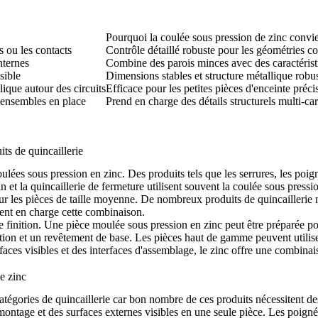
Pourquoi la coulée sous pression de zinc convi
s ou les contacts
Contrôle détaillé robuste pour les géométries 
nternes
Combine des parois minces avec des caractérist
sible
Dimensions stables et structure métallique robu
lique autour des circuits
Efficace pour les petites pièces d'enceinte préci
s-ensembles en place
Prend en charge des détails structurels multi-ca
its de quincaillerie
ulées sous pression en zinc. Des produits tels que les serrures, les poign
 et la quincaillerie de fermeture utilisent souvent la coulée sous pressio
our les pièces de taille moyenne. De nombreux produits de quincaillerie
ement en charge cette combinaison.
é de finition. Une pièce moulée sous pression en zinc peut être préparée
ion et un revêtement de base. Les pièces haut de gamme peuvent utiliser 
aces visibles et des interfaces d'assemblage, le zinc offre une combinai
e zinc
 catégories de quincaillerie car bon nombre de ces produits nécessitent 
 montage et des surfaces externes visibles en une seule pièce. Les poi