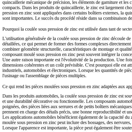
quincaillerie mécanique de précision, les éléments de garniture et les c
compacts. Dans les produits de quincaillerie, le zinc est largement choi
pression en zinc sont appliquées dans certains boîtiers externes, la qui
sont importantes. Le succès du procédé réside dans sa combinaison de f
Pourquoi la coulée sous pression de zinc est utilisée dans tant de secte
L'utilisation généralisée de la coulée sous pression de zinc découle de 
détaillées, ce qui permet de former des formes complexes directement d
combiner géométrie structurelle, caractéristiques de montage et qualit
composant moulé sous pression en zinc peut souvent intégrer la concep
Une autre raison importante est l'évolutivité de la production. Une fois
dimensions cohérentes et un coût prévisible. C'est pourquoi elle est
industriels, automobiles et électroniques. Lorsque les quantités de piè
l'usinage ou l'assemblage de pièces multiples.
Ce qui rend les pièces moulées sous pression en zinc adaptées aux ap
Dans les produits automobiles, la coulée sous pression de zinc est so
et une durabilité décorative ou fonctionnelle. Les composants automob
poignées, des pièces liées aux serrures et de petits boîtiers mécanique
prennent en charge des détails précis, une bonne reproductibilité et une 
Les applications automobiles bénéficient également de la capacité du 
moulée sous pression en zinc peut inclure des bossages, des nervures, d
Lorsque l'apparence est importante, la pièce peut également être souten