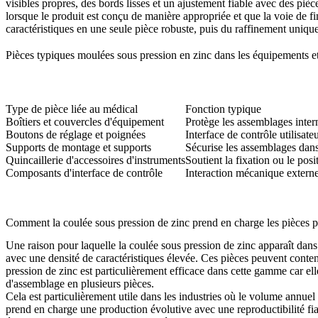
visibles propres, des bords lisses et un ajustement fiable avec des pi
lorsque le produit est conçu de manière appropriée et que la voie de fi
caractéristiques en une seule pièce robuste, puis du raffinement uniquem
Pièces typiques moulées sous pression en zinc dans les équipements e
Type de pièce liée au médical
Fonction typique
Boîtiers et couvercles d'équipement
Protège les assemblages inter
Boutons de réglage et poignées
Interface de contrôle utilisate
Supports de montage et supports
Sécurise les assemblages dan
Quincaillerie d'accessoires d'instruments
Soutient la fixation ou le pos
Composants d'interface de contrôle
Interaction mécanique extern
Comment la coulée sous pression de zinc prend en charge les pièces p
Une raison pour laquelle la coulée sous pression de zinc apparaît dans 
avec une densité de caractéristiques élevée. Ces pièces peuvent conteni
pression de zinc est particulièrement efficace dans cette gamme car ell
d'assemblage en plusieurs pièces.
Cela est particulièrement utile dans les industries où le volume annuel e
prend en charge une production évolutive avec une reproductibilité fiab