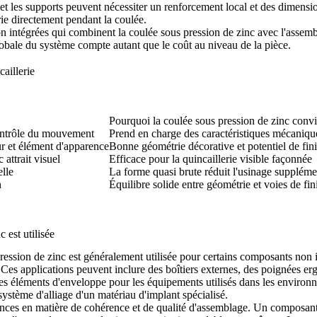
 et les supports peuvent nécessiter un renforcement local et des dimens
ie directement pendant la coulée.
on intégrées qui combinent la
coulée sous pression de zinc
avec l'
assemb
lobale du système compte autant que le coût au niveau de la pièce.
aillerie
Pourquoi la coulée sous pression de zinc convi
ontrôle du mouvement
Prend en charge des caractéristiques mécaniq
eur et élément d'apparence
Bonne géométrie décorative et potentiel de fini
attrait visuel
Efficace pour la quincaillerie visible façonnée
elle
La forme quasi brute réduit l'usinage suppléme
n
Équilibre solide entre géométrie et voies de fin
 est utilisée
 pression de zinc est généralement utilisée pour certains composants no
 Ces applications peuvent inclure des boîtiers externes, des poignées er
s éléments d'enveloppe pour les équipements utilisés dans les environn
 système d'alliage d'un matériau d'implant spécialisé.
ences en matière de cohérence et de qualité d'assemblage. Un composant