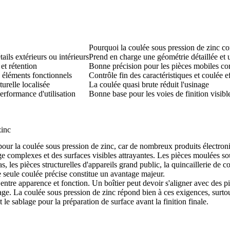
Pourquoi la coulée sous pression de zinc co
étails extérieurs ou intérieurs
Prend en charge une géométrie détaillée et u
t rétention
Bonne précision pour les pièces mobiles c
s éléments fonctionnels
Contrôle fin des caractéristiques et coulée e
turelle localisée
La coulée quasi brute réduit l'usinage
rformance d'utilisation
Bonne base pour les voies de finition visibl
zinc
 pour la coulée sous pression de zinc, car de nombreux produits électro
ge complexes et des surfaces visibles attrayantes. Les pièces moulées s
, les pièces structurelles d'appareils grand public, la quincaillerie de c
ne seule coulée précise constitue un avantage majeur.
entre apparence et fonction. Un boîtier peut devoir s'aligner avec des pi
ge. La coulée sous pression de zinc répond bien à ces exigences, surtout 
t le
sablage
pour la préparation de surface avant la finition finale.