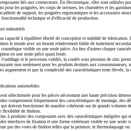
omposants liés aux connecteurs. En électronique, elles sont utilisées pour
si pour les poignées, les corps de serrures, les charnières et les garnit
ncaillerie de support, les poignées ergonomiques et les accessoires struc
onctionnalité technique et d'efficacité de production.
urs industriels
sa capacité à équilibrer liberté de conception et stabilité de fabrication
ans le moule avec un besoin relativement faible de traitement secondaire
é cosmétique visible en une seule pièce. Au lieu d'usiner chaque caracté
tion en une seule pièce quasi brute.
 l'outillage et le processus validés, la coulée sous pression de zinc pren
 attrayante non seulement pour les produits destinés aux consommateurs
ces augmentent et que la complexité des caractéristiques reste élevée, la
plications automobiles
uvent sélectionnée pour les pièces nécessitant une haute précision dime
iles comprennent fréquemment des caractéristiques de montage, des détai
s qui doivent fonctionner de manière cohérente sur de grands volumes de 
flexibilité de finition.
zinc à produire des composants avec des caractéristiques intégrées qui 
es interfaces de fixation et une forme extérieure visible en une seule co
ue par des voies de finition telles que la
peinture
, le
thermolaquage
ou 