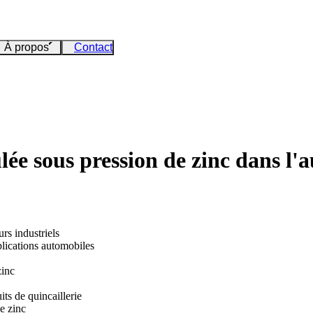
À propos
Contact
ée sous pression de zinc dans l'a
urs industriels
plications automobiles
zinc
its de quincaillerie
e zinc