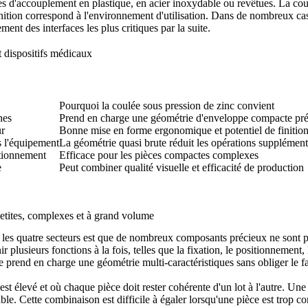
èces d'accouplement en plastique, en acier inoxydable ou revêtues. La co
nition correspond à l'environnement d'utilisation. Dans de nombreux cas, 
ent des interfaces les plus critiques par la suite.
t dispositifs médicaux
Pourquoi la coulée sous pression de zinc convient
nes
Prend en charge une géométrie d'enveloppe compacte pré
ur
Bonne mise en forme ergonomique et potentiel de finitio
s l'équipement
La géométrie quasi brute réduit les opérations supplément
itionnement
Efficace pour les pièces compactes complexes
e
Peut combiner qualité visuelle et efficacité de production
etites, complexes et à grand volume
les quatre secteurs est que de nombreux composants précieux ne sont pas d
r plusieurs fonctions à la fois, telles que la fixation, le positionnemen
e prend en charge une géométrie multi-caractéristiques sans obliger le f
st élevé et où chaque pièce doit rester cohérente d'un lot à l'autre. Une 
le. Cette combinaison est difficile à égaler lorsqu'une pièce est trop c