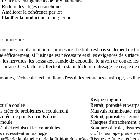
Éviter les changements de prix ultérieurs
Réduire les litiges cosmétiques
Améliorer la cohérence par lot
Planifier la production à long terme
m sur mesure
us pression d'aluminium sur mesure. Le but n'est pas seulement de trouve
ué efficacement, si l'usinage est nécessaire et si les exigences de surfac
 les nervures, les bossages, l'angle de dépouille, le rayon de congé, les p
urface. Ces facteurs affectent la stabilité du remplissage, le risque de ret
les, l'échec des échantillons d'essai, les retouches d'usinage, les litiges
Risque si ignoré
pour la coulée
Retrait, porosité et warp
ans créer de problèmes d'écoulement
Mauvais remplissage, retra
s créer de points chauds épais
Retrait, porosité ou zones
u moule
Marques d'arrachement, c
tal et réduisent les contraintes
Soudures à froid, fissures
s nécessitent un usinage
Coût d'usinage plus élev
trôle de la planéité et de la finition de surface
Risque de fuite et échec d