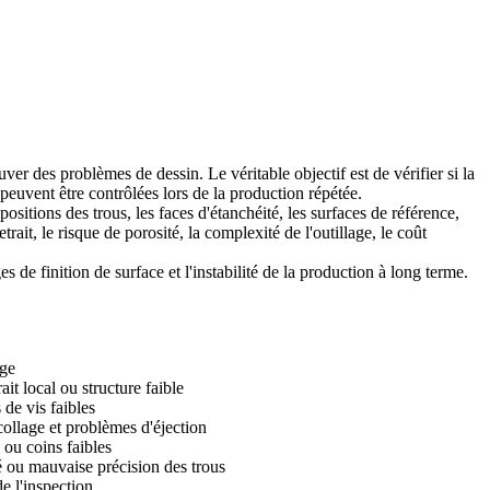
r des problèmes de dessin. Le véritable objectif est de vérifier si la
e peuvent être contrôlées lors de la production répétée.
ositions des trous, les faces d'étanchéité, les surfaces de référence,
rait, le risque de porosité, la complexité de l'outillage, le coût
 de finition de surface et l'instabilité de la production à long terme.
age
it local ou structure faible
 de vis faibles
ollage et problèmes d'éjection
 ou coins faibles
é ou mauvaise précision des trous
e l'inspection