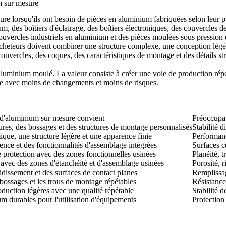
m sur mesure
ure lorsqu'ils ont besoin de pièces en aluminium fabriquées selon leur 
m, des boîtiers d'éclairage, des boîtiers électroniques, des couvercles d
uvercles industriels en aluminium et des pièces moulées sous pression
acheteurs doivent combiner une structure complexe, une conception légèr
uvercles, des coques, des caractéristiques de montage et des détails stru
luminium moulé. La valeur consiste à créer une voie de production répé
épétée avec moins de changements et moins de risques.
 d'aluminium sur mesure convient
Préoccupat
res, des bossages et des structures de montage personnalisés
Stabilité d
ique, une structure légère et une apparence finie
Performanc
ence et des fonctionnalités d'assemblage intégrées
Surfaces c
 protection avec des zones fonctionnelles usinées
Planéité, t
avec des zones d'étanchéité et d'assemblage usinées
Porosité, r
idissement et des surfaces de contact planes
Remplissag
 bossages et les trous de montage répétables
Résistance
duction légères avec une qualité répétable
Stabilité 
um durables pour l'utilisation d'équipements
Protection 