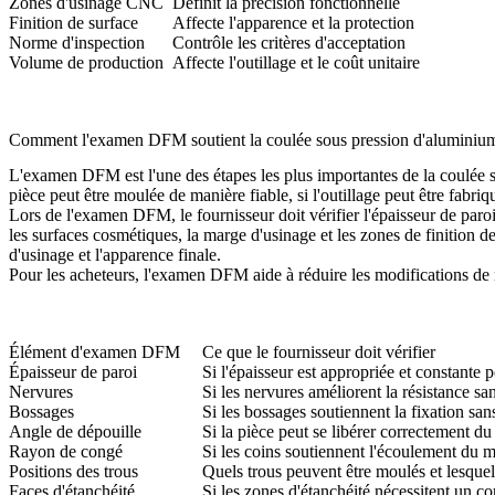
Zones d'usinage CNC
Définit la précision fonctionnelle
Finition de surface
Affecte l'apparence et la protection
Norme d'inspection
Contrôle les critères d'acceptation
Volume de production
Affecte l'outillage et le coût unitaire
Comment l'examen DFM soutient la coulée sous pression d'aluminiu
L'examen DFM est l'une des étapes les plus importantes de la coulée so
pièce peut être moulée de manière fiable, si l'outillage peut être fabriq
Lors de l'examen DFM, le fournisseur doit vérifier l'épaisseur de paroi,
les surfaces cosmétiques, la marge d'usinage et les zones de finition de s
d'usinage et l'apparence finale.
Pour les acheteurs, l'examen DFM aide à réduire les modifications de mou
Élément d'examen DFM
Ce que le fournisseur doit vérifier
Épaisseur de paroi
Si l'épaisseur est appropriée et constante 
Nervures
Si les nervures améliorent la résistance s
Bossages
Si les bossages soutiennent la fixation san
Angle de dépouille
Si la pièce peut se libérer correctement d
Rayon de congé
Si les coins soutiennent l'écoulement du mé
Positions des trous
Quels trous peuvent être moulés et lesquel
Faces d'étanchéité
Si les zones d'étanchéité nécessitent un con