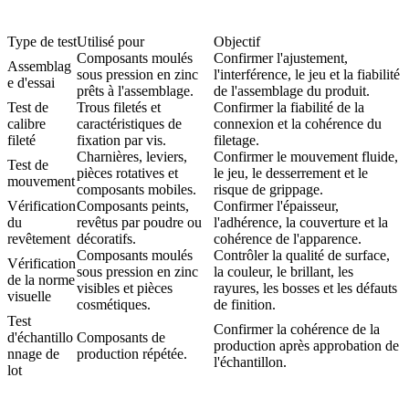
Type de test
Utilisé pour
Objectif
Composants moulés
Confirmer l'ajustement,
Assemblag
sous pression en zinc
l'interférence, le jeu et la fiabilité
e d'essai
prêts à l'assemblage.
de l'assemblage du produit.
Test de
Trous filetés et
Confirmer la fiabilité de la
calibre
caractéristiques de
connexion et la cohérence du
fileté
fixation par vis.
filetage.
Charnières, leviers,
Confirmer le mouvement fluide,
Test de
pièces rotatives et
le jeu, le desserrement et le
mouvement
composants mobiles.
risque de grippage.
Vérification
Composants peints,
Confirmer l'épaisseur,
du
revêtus par poudre ou
l'adhérence, la couverture et la
revêtement
décoratifs.
cohérence de l'apparence.
Composants moulés
Contrôler la qualité de surface,
Vérification
sous pression en zinc
la couleur, le brillant, les
de la norme
visibles et pièces
rayures, les bosses et les défauts
visuelle
cosmétiques.
de finition.
Test
Confirmer la cohérence de la
d'échantillo
Composants de
production après approbation de
nnage de
production répétée.
l'échantillon.
lot