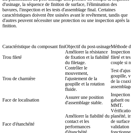
d'usinage, la séquence de finition de surface, l'élimination des
bavures, l'inspection et les tests d'assemblage final. Certaines
caractéristiques doivent être usinées avant le revêtement, tandis que
d'autres peuvent nécessiter une protection ou une inspection après la
finition.
Caractéristique du composant fini
Objectif du post-usinage
Méthode d'i
Améliorer la résistance
Inspection p
Trou fileté
de fixation et la fiabilité
fileté et test
du filetage.
couple si né
Contrôler le
Test d'ajus
mouvement,
goupille, vé
Trou de charnière
l'ajustement de la
de la coaxial
goupille et la rotation
assemblage 
fluide.
Inspection 
Assurer une position
Face de localisation
gabarit ou
i
d'assemblage stable.
MMT
.
Vérification
Améliorer la fiabilité du
planéité, in
contact et les
de surface e
Face d'étanchéité
performances
validation
d'étanchéité.
fonctionnell