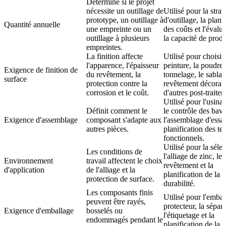
Détermine si le projet
nécessite un outillage de
Utilisé pour la strat
prototype, un outillage à
d'outillage, la plani
Quantité annuelle
une empreinte ou un
des coûts et l'évalu
outillage à plusieurs
la capacité de produ
empreintes.
La finition affecte
Utilisé pour choisir 
l'apparence, l'épaisseur
peinture, la poudre,
Exigence de finition de
du revêtement, la
tonnelage, le sablag
surface
protection contre la
revêtement décorati
corrosion et le coût.
d'autres post-traite
Utilisé pour l'usin
Définit comment le
le contrôle des bavu
Exigence d'assemblage
composant s'adapte aux
l'assemblage d'essai
autres pièces.
planification des tes
fonctionnels.
Utilisé pour la séle
Les conditions de
l'alliage de zinc, le
Environnement
travail affectent le choix
revêtement et la
d'application
de l'alliage et la
planification de la
protection de surface.
durabilité.
Les composants finis
Utilisé pour l'emba
peuvent être rayés,
protecteur, la sépara
Exigence d'emballage
bosselés ou
l'étiquetage et la
endommagés pendant le
planification de la l