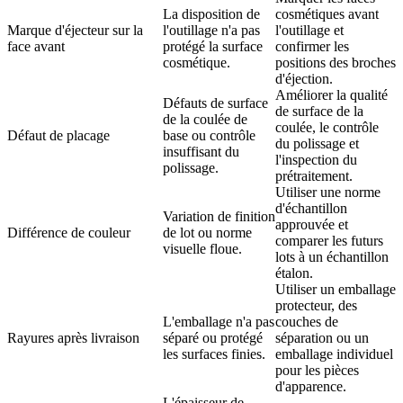
La disposition de
cosmétiques avant
Marque d'éjecteur sur la
l'outillage n'a pas
l'outillage et
face avant
protégé la surface
confirmer les
cosmétique.
positions des broches
d'éjection.
Améliorer la qualité
Défauts de surface
de surface de la
de la coulée de
coulée, le contrôle
Défaut de placage
base ou contrôle
du polissage et
insuffisant du
l'inspection du
polissage.
prétraitement.
Utiliser une norme
d'échantillon
Variation de finition
approuvée et
Différence de couleur
de lot ou norme
comparer les futurs
visuelle floue.
lots à un échantillon
étalon.
Utiliser un emballage
protecteur, des
L'emballage n'a pas
couches de
Rayures après livraison
séparé ou protégé
séparation ou un
les surfaces finies.
emballage individuel
pour les pièces
d'apparence.
L'épaisseur de