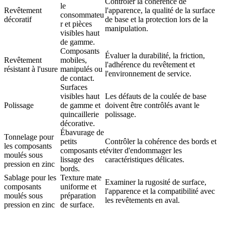
Contrôler la cohérence de
le
Revêtement
l'apparence, la qualité de la surface
consommateu
décoratif
de base et la protection lors de la
r et pièces
manipulation.
visibles haut
de gamme.
Composants
Évaluer la durabilité, la friction,
Revêtement
mobiles,
l'adhérence du revêtement et
résistant à l'usure
manipulés ou
l'environnement de service.
de contact.
Surfaces
visibles haut
Les défauts de la coulée de base
Polissage
de gamme et
doivent être contrôlés avant le
quincaillerie
polissage.
décorative.
Ébavurage de
Tonnelage pour
petits
Contrôler la cohérence des bords et
les composants
composants et
éviter d'endommager les
moulés sous
lissage des
caractéristiques délicates.
pression en zinc
bords.
Sablage pour les
Texture mate
Examiner la rugosité de surface,
composants
uniforme et
l'apparence et la compatibilité avec
moulés sous
préparation
les revêtements en aval.
pression en zinc
de surface.