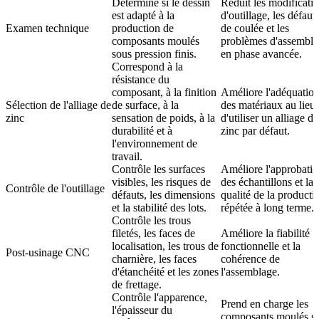
Détermine si le dessin
Réduit les modificati
est adapté à la
d'outillage, les défaut
Examen technique
production de
de coulée et les
composants moulés
problèmes d'assembl
sous pression finis.
en phase avancée.
Correspond à la
résistance du
composant, à la finition
Améliore l'adéquatio
Sélection de l'alliage de
de surface, à la
des matériaux au lieu
zinc
sensation de poids, à la
d'utiliser un alliage de
durabilité et à
zinc par défaut.
l'environnement de
travail.
Contrôle les surfaces
Améliore l'approbati
visibles, les risques de
des échantillons et la
Contrôle de l'outillage
défauts, les dimensions
qualité de la producti
et la stabilité des lots.
répétée à long terme.
Contrôle les trous
filetés, les faces de
Améliore la fiabilité
localisation, les trous de
fonctionnelle et la
Post-usinage CNC
charnière, les faces
cohérence de
d'étanchéité et les zones
l'assemblage.
de frettage.
Contrôle l'apparence,
Prend en charge les
l'épaisseur du
composants moulés s