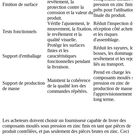
revêtement, la
Finition de surface
pression en zinc finis
protection contre la
prêts pour l'utilisation
corrosion et la valeur du
finale du produit.
produit.
Vérifie l'ajustement, le
Réduit l'inspection de
mouvement, la fixation,
réception côté achete
Tests fonctionnels
le revêtement et la
et les risques
qualité visuelle.
d'assemblage.
Protège les surfaces
Réduit les rayures, les
finies et les
bosses, les dommages
Support d'emballage
caractéristiques
revêtement et les rejet
fonctionnelles pendant
liés au transport.
la livraison.
Prend en charge les
composants moulés s
Maintient la cohérence
Support de production
pression en zinc de
de la qualité lors des
de masse
production de masse
e
commandes répétées.
l'approvisionnement à
long terme.
Les acheteurs doivent choisir un fournisseur capable de livrer des
composants moulés sous pression en zinc finis en tant que pièces de
produit contrôlées, et pas seulement des pièces brutes en zinc. Ceci