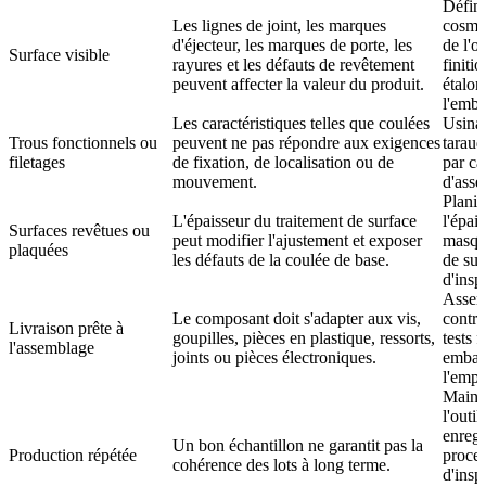
Défini
Les lignes de joint, les marques
cosmét
d'éjecteur, les marques de porte, les
de l'o
Surface visible
rayures et les défauts de revêtement
finiti
peuvent affecter la valeur du produit.
étalon
l'emba
Les caractéristiques telles que coulées
Usina
Trous fonctionnels ou
peuvent ne pas répondre aux exigences
taraud
filetages
de fixation, de localisation ou de
par cal
mouvement.
d'ass
Planif
L'épaisseur du traitement de surface
l'épais
Surfaces revêtues ou
peut modifier l'ajustement et exposer
masqu
plaquées
les défauts de la coulée de base.
de sur
d'insp
Assemb
Le composant doit s'adapter aux vis,
contrô
Livraison prête à
goupilles, pièces en plastique, ressorts,
tests 
l'assemblage
joints ou pièces électroniques.
emball
l'empl
Maint
l'outil
enregi
Un bon échantillon ne garantit pas la
Production répétée
proces
cohérence des lots à long terme.
d'insp