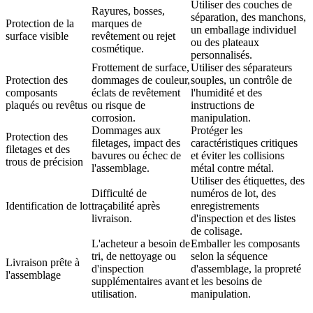
Utiliser des couches de
Rayures, bosses,
séparation, des manchons,
Protection de la
marques de
un emballage individuel
surface visible
revêtement ou rejet
ou des plateaux
cosmétique.
personnalisés.
Frottement de surface,
Utiliser des séparateurs
Protection des
dommages de couleur,
souples, un contrôle de
composants
éclats de revêtement
l'humidité et des
plaqués ou revêtus
ou risque de
instructions de
corrosion.
manipulation.
Dommages aux
Protéger les
Protection des
filetages, impact des
caractéristiques critiques
filetages et des
bavures ou échec de
et éviter les collisions
trous de précision
l'assemblage.
métal contre métal.
Utiliser des étiquettes, des
Difficulté de
numéros de lot, des
Identification de lot
traçabilité après
enregistrements
livraison.
d'inspection et des listes
de colisage.
L'acheteur a besoin de
Emballer les composants
tri, de nettoyage ou
selon la séquence
Livraison prête à
d'inspection
d'assemblage, la propreté
l'assemblage
supplémentaires avant
et les besoins de
utilisation.
manipulation.