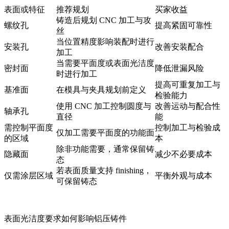
表面或特征
推荐规划
买家收益
铸造后规划 CNC 加工与攻
螺纹孔
提高紧固可靠性
丝
当位置精度影响装配时进行
安装孔
改善安装配合
加工
当需要平面度或表面光洁度
密封面
降低泄漏风险
时进行加工
提高可重复加工与
基准面
在模具与夹具规划前定义
检验能力
使用 CNC 加工控制圆度与
改善运动与配合性
轴承孔
直径
能
需控制平面度
控制加工与检验成
仅加工需要平面度的功能面
的区域
本
除非功能需要，通常保留铸
隐藏面
减少不必要成本
态
若表面质量支持 finishing，
仅需涂层区域
平衡外观与成本
可保留铸态
表面光洁度要求如何影响铝压铸件