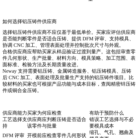
如何选择铝压铸件供应商
选择铝压铸件供应商不应仅基于最低单价。买家应评估供应商
是否能判断零件是否适合压铸、提供 DFM 评审、支持模具、
协调 CNC 加工、管理表面处理并控制批次尺寸与外观。
合格供应商应帮助买家从样品验证过渡到量产。这包括审查零
件几何形状、生产批量、材料方向、模具策略、加工范围、表
面标准、检验方法及长期质量改进。
Neway 支持需要
铝压铸
、
金属铸造服务
、铝压铸模具、压铸
后 CNC 加工、表面处理及批量生产支持的铝压铸件项目。比
较材料的买家也可根据产品功能与成本目标，查阅
精密锌压铸
件
或
铜合金压铸
。
供应商能力
买家为何应检查
有助于预防什么
工艺选择支
供应商应判断压铸是否适合
错误工艺选择与不必
持
该零件与批量
要模具成本
缩孔、气孔、翘曲及
DFM 评审
开模前应检查零件几何形状