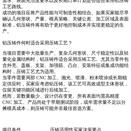
需求、表面光洁度要求以及长期订单计划是否适合采用铝压铸
工艺路线。
成功的项目应将产品性能与可制造性相结合。如果买家能尽早
确认几何形状、产量、模具策略、关键公差、加工区域及表面
标准，铝压铸件将有助于更好地控制成本并实现更稳定的生
产。
铝压铸件何时适合采用压铸工艺？
当项目需要中大批量生产、复杂几何形状、尺寸稳定性以及轻
量化金属结构时，铝压铸件适合采用压铸工艺。尤其当零件包
含外壳、盖板、支架、加强筋、凸台、安装特征或集成功能结
构时，压铸工艺尤为适用。
当零件需要局部 CNC 加工、抛光、喷漆、粉末喷涂或长期稳
定供应时，买家应考虑铝压铸。该工艺可高效成型主体形状，
仅留关键功能区域进行后续加工。
然而，若数量极少、设计仍在变更、所有表面均需高精度
CNC 加工、产品尚处于早期测试阶段，或年需求量不足以分
摊模具成本，则压铸可能并非最佳首选方案。
项目条件
压铸适用性
买家决策要点