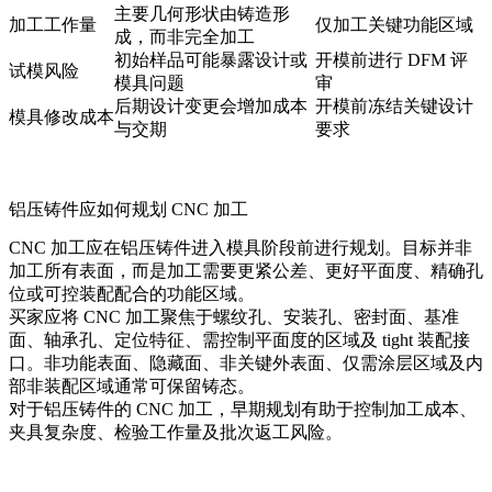
主要几何形状由铸造形
加工工作量
仅加工关键功能区域
成，而非完全加工
初始样品可能暴露设计或
开模前进行 DFM 评
试模风险
模具问题
审
后期设计变更会增加成本
开模前冻结关键设计
模具修改成本
与交期
要求
铝压铸件应如何规划 CNC 加工
CNC 加工应在铝压铸件进入模具阶段前进行规划。目标并非
加工所有表面，而是加工需要更紧公差、更好平面度、精确孔
位或可控装配配合的功能区域。
买家应将 CNC 加工聚焦于螺纹孔、安装孔、密封面、基准
面、轴承孔、定位特征、需控制平面度的区域及 tight 装配接
口。非功能表面、隐藏面、非关键外表面、仅需涂层区域及内
部非装配区域通常可保留铸态。
对于
铝压铸件的 CNC 加工
，早期规划有助于控制加工成本、
夹具复杂度、检验工作量及批次返工风险。