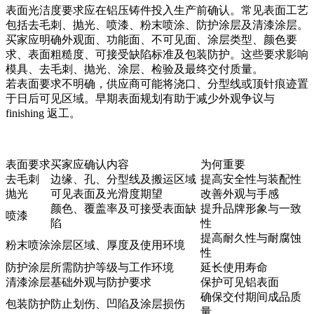
表面光洁度要求应在铝压铸件投入生产前确认。常见表面工艺
包括去毛刺、抛光、喷漆、粉末喷涂、防护涂层及清漆涂层。
买家应明确外观面、功能面、不可见面、涂层类型、颜色要
求、表面粗糙度、可接受缺陷标准及包装防护。这些要求影响
模具、去毛刺、抛光、涂层、检验及最终交付质量。
若表面要求不明确，供应商可能将浇口、分型线或顶针痕迹置
于日后可见区域。早期表面规划有助于减少外观争议与
finishing 返工。
表面要求
买家应确认内容
为何重要
去毛刺
边缘、孔、分型线及搬运区域
提高安全性与装配性
抛光
可见表面及光滑度期望
改善外观与手感
颜色、覆盖率及可接受表面缺
提升品牌形象与一致
喷漆
陷
性
提高耐久性与耐腐蚀
粉末喷涂
涂层区域、厚度及使用环境
性
防护涂层
所需防护等级与工作环境
延长使用寿命
清漆涂层
基础外观与防护要求
保护可见铝表面
确保交付期间成品质
包装防护
防止划伤、凹陷及涂层损伤
量