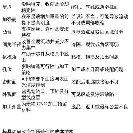
影响填充、收缩及冷却
壁厚
缩孔、气孔或薄弱截面
稳定性
在不显著增加重量的前
若设计不当，可能导致流动
加强筋
提下提高刚度
不良或局部收缩
支撑螺丝、嵌件及安装
凸台
厚壁热点及紧固区域薄弱
特征
改善金属流动并减少应
圆角半径
冷隔、裂纹或角落薄弱
力集中
有助于零件从模具中脱
拔模角
粘模、拖痕及顶出问题
出
影响铸造可行性与加工
孔位
加工成本升高或装配问题
策略
可能需要平面度与表面
密封面
装配后泄漏或接触不良
光洁度控制
需规划浇口、顶针及分
外观面
可见痕迹及涂层缺陷
型线位置
为最终 CNC 加工预留
加工余量
废品、返工或最终公差不良
材料
模具如何改变铝压铸件的成本结构