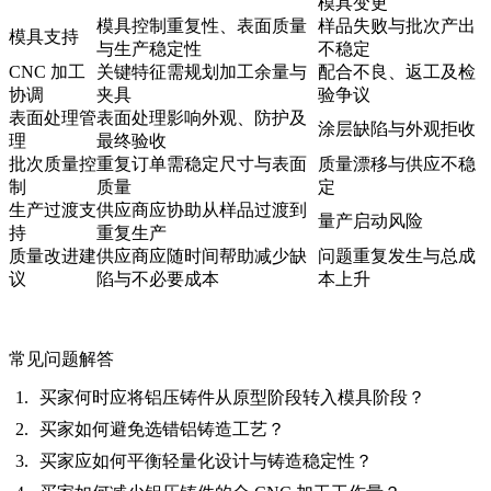
模具变更
模具控制重复性、表面质量
样品失败与批次产出
模具支持
与生产稳定性
不稳定
CNC 加工
关键特征需规划加工余量与
配合不良、返工及检
协调
夹具
验争议
表面处理管
表面处理影响外观、防护及
涂层缺陷与外观拒收
理
最终验收
批次质量控
重复订单需稳定尺寸与表面
质量漂移与供应不稳
制
质量
定
生产过渡支
供应商应协助从样品过渡到
量产启动风险
持
重复生产
质量改进建
供应商应随时间帮助减少缺
问题重复发生与总成
议
陷与不必要成本
本上升
常见问题解答
买家何时应将铝压铸件从原型阶段转入模具阶段？
买家如何避免选错铝铸造工艺？
买家应如何平衡轻量化设计与铸造稳定性？