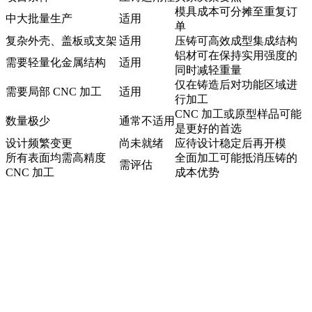
模具成本可分摊至重复订
中大批量生产
适用
单
复杂外壳、盖板或支架
适用
压铸可高效成型集成结构
铝材可在保持实用强度的
需要轻量化金属结构
适用
同时减轻重量
仅在铸造后对功能区域进
需要局部 CNC 加工
适用
行加工
CNC 加工或原型样品可能
数量极少
通常不适用
是更好的首选
设计频繁变更
尚未就绪
应待设计稳定后再开模
所有表面均需高精度
全面加工可能抵消压铸的
需评估
CNC 加工
成本优势