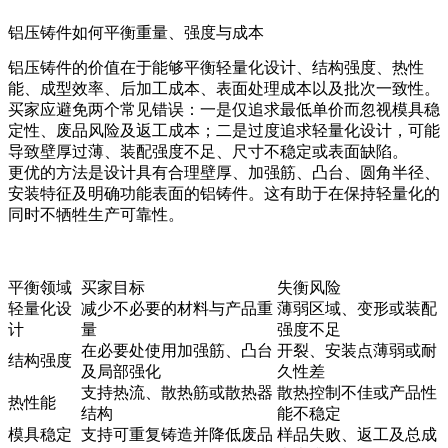
铝压铸件如何平衡重量、强度与成本
铝压铸件的价值在于能够平衡轻量化设计、结构强度、热性
能、成型效率、后加工成本、表面处理成本以及批次一致性。
买家应避免两个常见错误：一是仅追求最低单价而忽视模具稳
定性、废品风险及返工成本；二是过度追求轻量化设计，可能
导致壁厚过薄、装配强度不足、尺寸不稳定或表面缺陷。
更优的方法是设计具有合理壁厚、加强筋、凸台、圆角半径、
安装特征及明确功能表面的铝铸件。这有助于在保持轻量化的
同时不牺牲生产可靠性。
平衡领域
买家目标
失衡风险
轻量化设
减少不必要的材料与产品重
薄弱区域、变形或装配
计
量
强度不足
在必要处使用加强筋、凸台
开裂、安装点薄弱或耐
结构强度
及局部强化
久性差
支持热流、散热筋或散热器
散热控制不佳或产品性
热性能
结构
能不稳定
模具稳定
支持可重复铸造并降低废品
样品失败、返工及总成