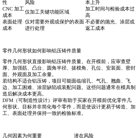
性
风险
本上升
CNC 加工
加工时间与检验成本过
仅加工关键功能区域
成本
高
表面处理
仅对需要外观或保护的表面
不必要的抛光、涂层或
成本
进行处理
返工成本
零件几何形状如何影响铝压铸件质量
零件几何形状直接影响铝压铸件质量。在开模前，应审查壁
厚、加强筋、凸台、圆角半径、拔模角、孔位、安装面、密封
面、外观面及加工余量。
若结构不适合铝压铸，项目可能面临缩孔、气孔、翘曲、飞
边、加工困难、涂层缺陷或装配问题。这些问题通常在模具制
造后解决成本更高。
DFM（可制造性设计）评审有助于买家在开模前优化零件几
何形状。目标并非简化每个零件，而是使设计更易于铸造、加
工、表面处理并保持一致的检验标准。
几何因素
为何重要
潜在风险