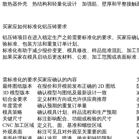
散热器外壳
热结构和轻量化设计
加强筋、壁厚和平整接触
买家应如何标准化铝压铸要求
铝压铸项目在进入稳定生产之前需要标准化的要求。买家应确认
验标准、包装方法和重复订单计划。
标准化有助于减少报价变更、模具修改、样品批准混乱、加工范
如果买家在模具启动后更改材料、公差、加工范围或表面标准
需标准化的要求
买家应确认的内容
最终图纸版本
在报价和开模前发布正确的 2D 图纸
3D 模型版本
确认模型与图纸及最新设计一致
铝合金要求
定义材料方向或允许供应商推荐
年度需求
确认预期的重复订单量
模具策略
确认模具计划、样品流程和生产预期
关键尺寸
标注影响配合、功能或检验的尺寸
CNC 加工区域
定义孔、面、基准和螺纹区域
外观表面
标注可见且对外观至关重要的面
表面处理标准
确认涂层、喷漆、抛光和缺陷限制