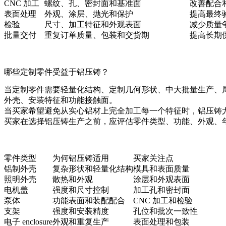
CNC 加工
螺纹、孔、密封面和基准面
改善配合
表面处理
外观、涂层、抛光和保护
提高最终
检验
尺寸、加工特征和外观表面
减少质量
批量交付
重复订单质量、包装和交货期
提高长期
哪些定制零件受益于铝压铸？
当定制零件需要轻量化结构、定制几何形状、中大批量生产、局
外壳、安装特征和功能接触面。
当买家希望避免从实心铝材上完全加工每一个特征时，铝压铸
买家在选择铝压铸生产之前，应评估零件类型、功能、外观、
零件类型
为何铝压铸适用
买家关注点
铝制外壳
复杂形状和轻量化结构
模具和表面质量
照明外壳
散热和外观
涂层和外观表面
电机盖
强度和尺寸控制
加工孔和密封面
泵体
功能表面和装配配合
CNC 加工和检验
支架
强度和安装精度
孔位和批次一致性
电子 enclosure
外观和重复生产
表面处理和包装