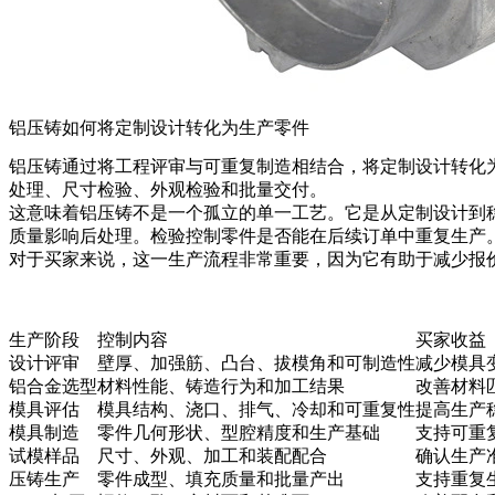
铝压铸如何将定制设计转化为生产零件
铝压铸通过将工程评审与可重复制造相结合，将定制设计转化为
处理、尺寸检验、外观检验和批量交付。
这意味着铝压铸不是一个孤立的单一工艺。它是从定制设计到稳
质量影响后处理。检验控制零件是否能在后续订单中重复生产
对于买家来说，这一生产流程非常重要，因为它有助于减少报
生产阶段
控制内容
买家收益
设计评审
壁厚、加强筋、凸台、拔模角和可制造性
减少模具
铝合金选型
材料性能、铸造行为和加工结果
改善材料
模具评估
模具结构、浇口、排气、冷却和可重复性
提高生产
模具制造
零件几何形状、型腔精度和生产基础
支持可重
试模样品
尺寸、外观、加工和装配配合
确认生产
压铸生产
零件成型、填充质量和批量产出
支持重复