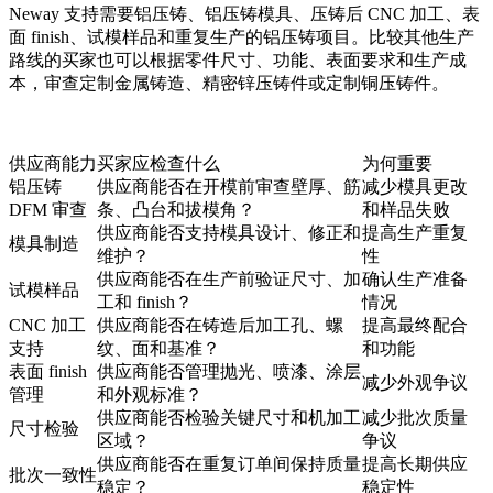
Neway 支持需要
铝压铸
、铝压铸模具、压铸后 CNC 加工、表
面 finish、试模样品和重复生产的铝压铸项目。比较其他生产
路线的买家也可以根据零件尺寸、功能、表面要求和生产成
本，审查
定制金属铸造
、
精密锌压铸件
或
定制铜压铸件
。
供应商能力
买家应检查什么
为何重要
铝压铸
供应商能否在开模前审查壁厚、筋
减少模具更改
DFM 审查
条、凸台和拔模角？
和样品失败
供应商能否支持模具设计、修正和
提高生产重复
模具制造
维护？
性
供应商能否在生产前验证尺寸、加
确认生产准备
试模样品
工和 finish？
情况
CNC 加工
供应商能否在铸造后加工孔、螺
提高最终配合
支持
纹、面和基准？
和功能
表面 finish
供应商能否管理抛光、喷漆、涂层
减少外观争议
管理
和外观标准？
供应商能否检验关键尺寸和机加工
减少批次质量
尺寸检验
区域？
争议
供应商能否在重复订单间保持质量
提高长期供应
批次一致性
稳定？
稳定性