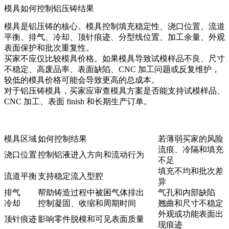
模具如何控制铝压铸结果
模具是铝压铸的核心。模具控制填充稳定性、浇口位置、流道
平衡、排气、冷却、顶针痕迹、分型线位置、加工余量、外观
表面保护和批次重复性。
买家不应仅比较模具价格。如果模具导致试模样品不良、尺寸
不稳定、高废品率、表面缺陷、CNC 加工问题或反复维护，
较低的模具价格可能会导致更高的总成本。
对于
铝压铸模具
，买家应审查模具方案是否能支持试模样品、
CNC 加工、表面 finish 和长期生产订单。
模具区域
如何控制结果
若薄弱买家的风险
流痕、冷隔和填充
浇口位置
控制铝液进入方向和流动行为
不足
填充不均和批次差
流道平衡
支持稳定流入型腔
异
排气
帮助铸造过程中被困气体排出
气孔和内部缺陷
冷却
控制凝固、收缩和周期时间
翘曲和尺寸不稳定
外观或功能表面出
顶针痕迹
影响零件脱模和可见表面质量
现痕迹