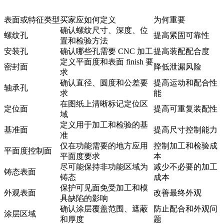
表面或特征类型
买家应如何定义
为何重要
确认螺纹尺寸、深度、位
螺纹孔
提高紧固可靠性
置和检验方法
安装孔
确认哪些孔需要 CNC 加工
提高装配配合度
定义平面度和表面 finish 要
密封面
降低泄漏风险
求
确认直径、圆度和公差要
提高运动和配合性
轴承孔
求
能
在图纸上清晰标记定位区
定位面
提高可重复装配性
域
定义用于加工和检验的基
基准面
提高尺寸控制能力
准
仅在功能需要的地方应用
控制加工和检验成
平面度控制面
平面度要求
本
尽可能保持非功能区域为
减少不必要的加工
铸态表面
铸态
成本
保护可见面免受加工和模
外观表面
改善最终外观
具缺陷的影响
确认涂层覆盖范围、遮蔽
防止配合和外观问
涂层区域
和厚度
题