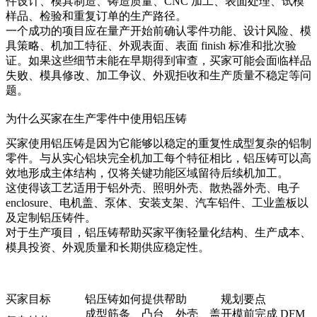
件设计、模具制造、铸造质量、CNC 加工、表面处理、试模
样品、检验和重复订单的生产路径。
一个成功的项目应在量产开始前确认零件功能、设计风险、模
具策略、机加工特征、外观表面、表面 finish 标准和批次验
证。如果这些细节未能在早期得到审查，买家可能会面临样品
失败、模具修改、加工争议、外观拒收和生产质量不稳定等问
题。
为什么买家在生产零件中使用铝压铸
买家使用铝压铸是因为它能够以稳定的重复性成型复杂的铝制
零件。与从实心铝块完全机加工每个特征相比，铝压铸可以高
效地形成主体结构，仅将关键功能区域留待后续机加工。
这使得该工艺适用于铝外壳、照明外壳、散热器外壳、电子
enclosure、电机盖、泵体、安装支架、汽车铝件、工业盖板以
及定制铝压铸件。
对于生产项目，铝压铸帮助买家平衡轻量化结构、生产成本、
模具投资、外观质量和长期供应稳定性。
买家目标
铝压铸如何提供帮助
规划要点
成型筋条、凸台、外壳、盖
开模前完成 DFM