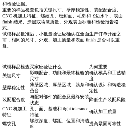
和检验证据。
重要的样品检查包括关键尺寸、壁厚稳定性、装配配合度、
CNC 机加工特征、螺纹孔、密封面、毛刺和飞边水平、表面
finish 结果、涂层或喷漆质量、外观表面标准和检验报告格
式。
试模样品批准后，小批量验证应确认在全面生产订单开始之
前，相同的尺寸、外观、加工质量和表面 finish 是否可以重
复。
试模样品检查
买家应验证什么
为何重要
影响配合、功能和最终检验的
确认模具和工艺精
关键尺寸
尺寸
度
薄壁区域、厚壁区域、筋条和
确认设计和铸造稳
壁厚稳定性
凸台
定性
与配对部件的配合及最终安装
装配配合度
降低生产装配风险
状态
CNC 机加工
孔、面、基准和 tight tolerance
确认加工质量
特征
特征
螺纹深度、螺距、位置和清洁
螺纹孔
提高紧固可靠性
度