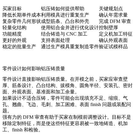
买家目标
铝压铸如何提供帮助
关键规划点
降低长期单件成本
利用模具进行重复生产
确认年需求量
复杂零件几何形状
成型筋条、凸台和外壳
完成 DFM 审查
轻量化结构
使用铝合金并进行优化设计
控制壁厚
功能精度
结合铸造与 CNC 加工
定义机加工特征
更好的外观
支持表面处理
确认外观表面
稳定的批量生产
通过生产模具重复制造零件
验证试模样品
零件设计如何影响铝压铸质量
零件设计直接影响铝压铸质量。在开模之前，买家应审查壁
厚、筋条设计、凸台结构、拔模角、圆角半径、安装孔、密封
面、外观表面、基准面和加工余量。
如果设计不适合压铸，零件可能会出现填充不足、缩痕、气
孔、翘曲、飞边、毛刺、加工困难、表面 finish 问题或装配问
题。
强有力的 DFM 审查有助于买家在制模前调整设计。目标不是
移除定制特征，而是使这些特征更容易被一致地铸造、机加
工、finish 和检验。