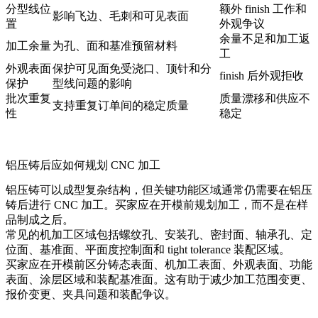
分型线位
额外 finish 工作和
影响飞边、毛刺和可见表面
置
外观争议
余量不足和加工返
加工余量
为孔、面和基准预留材料
工
外观表面
保护可见面免受浇口、顶针和分
finish 后外观拒收
保护
型线问题的影响
批次重复
质量漂移和供应不
支持重复订单间的稳定质量
性
稳定
铝压铸后应如何规划 CNC 加工
铝压铸可以成型复杂结构，但关键功能区域通常仍需要在
铝压
铸后进行 CNC 加工
。买家应在开模前规划加工，而不是在样
品制成之后。
常见的机加工区域包括螺纹孔、安装孔、密封面、轴承孔、定
位面、基准面、平面度控制面和 tight tolerance 装配区域。
买家应在开模前区分铸态表面、机加工表面、外观表面、功能
表面、涂层区域和装配基准面。这有助于减少加工范围变更、
报价变更、夹具问题和装配争议。