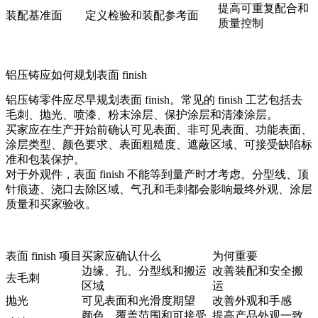
提高可重复配合和
装配基准面
定义检验和装配参考面
质量控制
铝压铸应如何规划表面 finish
铝压铸零件应尽早规划表面 finish。常见的 finish 工艺包括去
毛刺、抛光、喷漆、粉末涂层、保护涂层和清漆涂层。
买家应在生产开始前确认可见表面、非可见表面、功能表面、
涂层类型、颜色要求、表面粗糙度、遮蔽区域、可接受缺陷标
准和包装保护。
对于外观件，表面 finish 不能等到量产时才考虑。分型线、顶
针痕迹、浇口去除区域、气孔和毛刺都会影响最终外观、涂层
质量和买家验收。
表面 finish 项目
买家应确认什么
为何重要
边缘、孔、分型线和搬运
改善装配和安全搬
去毛刺
区域
运
抛光
可见表面和光滑度期望
改善外观和手感
颜色、覆盖范围和可接受
提高产品外观一致