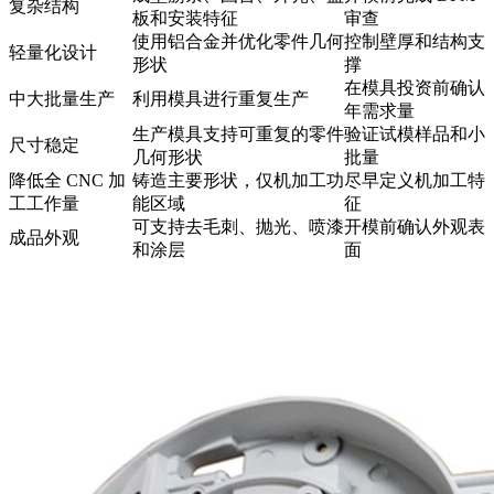
复杂结构
板和安装特征
审查
使用铝合金并优化零件几何
控制壁厚和结构支
轻量化设计
形状
撑
在模具投资前确认
中大批量生产
利用模具进行重复生产
年需求量
生产模具支持可重复的零件
验证试模样品和小
尺寸稳定
几何形状
批量
降低全 CNC 加
铸造主要形状，仅机加工功
尽早定义机加工特
工工作量
能区域
征
可支持去毛刺、抛光、喷漆
开模前确认外观表
成品外观
和涂层
面