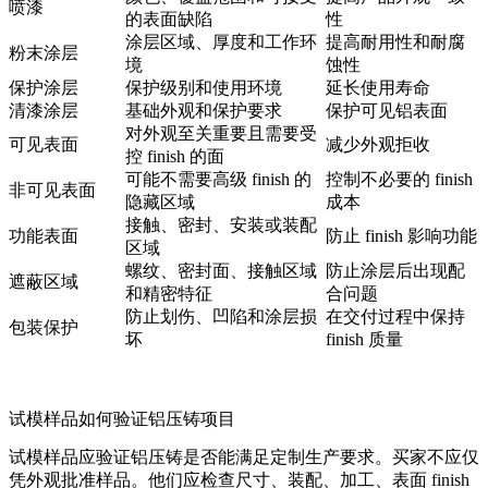
喷漆
的表面缺陷
性
涂层区域、厚度和工作环
提高耐用性和耐腐
粉末涂层
境
蚀性
保护涂层
保护级别和使用环境
延长使用寿命
清漆涂层
基础外观和保护要求
保护可见铝表面
对外观至关重要且需要受
可见表面
减少外观拒收
控 finish 的面
可能不需要高级 finish 的
控制不必要的 finish
非可见表面
隐藏区域
成本
接触、密封、安装或装配
功能表面
防止 finish 影响功能
区域
螺纹、密封面、接触区域
防止涂层后出现配
遮蔽区域
和精密特征
合问题
防止划伤、凹陷和涂层损
在交付过程中保持
包装保护
坏
finish 质量
试模样品如何验证铝压铸项目
试模样品应验证铝压铸是否能满足定制生产要求。买家不应仅
凭外观批准样品。他们应检查尺寸、装配、加工、表面 finish