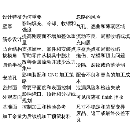
设计特征
为何重要
忽略的风险
影响填充、冷却、收缩和
壁厚
气孔、翘曲和薄弱区域
强度
提高刚度而不增加整体重
流动不良、局部收缩或填
筋条设计
量
充问题
凸台结构
支撑螺丝、嵌件和安装点
厚壁热点和局部收缩
拔模角
帮助零件从模具中脱出
拖伤、粘模和顶出问题
改善金属流动并减少应力
圆角半径
冷隔、裂纹或角落薄弱
集中
影响装配和 CNC 加工策
配合不良和更高的加工成
安装孔
略
本
密封面
需要平面度和表面控制
泄漏风险和检验失败
影响浇口、顶针和分型线
外观表面
可见痕迹和 finish 拒收
规划
基准面
控制加工和检验参考
尺寸不稳定和装配变异
废品、返工或最终公差不
加工余量
为后续机加工预留材料
良