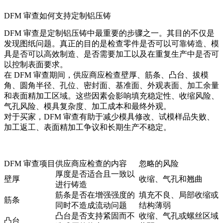
DFM 审查如何支持定制铝压铸
DFM 审查是定制铝压铸中最重要的步骤之一。其目的不仅是
发现图纸问题。真正的目的是检查零件是否可以可靠铸造、模
具是否可以高效制造、是否需要加工以及在重复生产中是否可
以控制表面要求。
在 DFM 审查期间，供应商应检查壁厚、筋条、凸台、拔模
角、圆角半径、孔位、密封面、基准面、外观表面、加工余量
和表面精加工区域。这些因素会影响填充稳定性、收缩风险、
气孔风险、模具复杂度、加工成本和最终外观。
对于买家，DFM 审查有助于减少模具修改、试模样品失败、
加工返工、表面精加工争议和长期生产不稳定。
DFM 审查项目
供应商应检查的内容
忽略的风险
厚度是否适合且一致以
壁厚
收缩、气孔和翘曲
进行铸造
筋条是否在增强强度的
填充不良、局部收缩或
筋条
同时不造成流动问题
结构薄弱
凸台是否支持紧固而不
收缩、气孔或螺丝区域
凸台