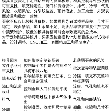
模具直接决定了定制铝压铸的质量极限。模具控制零件形状的
可重复性、填充稳定性、浇口和流道设计、排气、冷却、气孔
风险、收缩风险、分型线位置、顶针痕迹、加工余量、外观表
面质量和批次一致性。
买家不应仅比较模具价格。如果模具导致试模样品差、尺寸不
稳定、表面缺陷、加工余量不足、高废品率或在重复生产过程
中频繁维护，较低的模具价格可能会导致更高的总成本。
对于
定制铝压铸模具
，买家应检查模具计划是否能支持试模样
品、设计调整、CNC 加工、表面精加工和重复生产。
模具因素
如何影响定制铝压铸
若薄弱买家的风险
零件形状可
控制每个零件是否与批准的
批次变异和装配问题
重复性
几何形状匹配
影响铝液如何填充筋条、凸
冷隔、填充不完整和
填充稳定性
台和复杂区域
特征薄弱
浇口和流道
流痕、气孔和填充不
控制金属入口和流动平衡
设计
稳定
帮助铸造过程中被困气体排
排气
气孔和内部缺陷
出
控制凝固、收缩和尺寸稳定
翘曲、收缩和尺寸不
冷却