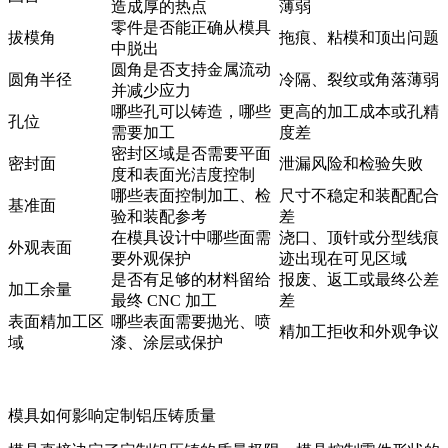
造成厚的热点
薄弱
零件是否能正确从模具
拔模角
拖痕、粘模和顶出问题
中脱出
圆角是否支持金属流动
圆角半径
冷隔、裂纹或角落薄弱
并减少应力
哪些孔可以铸造，哪些
更高的加工成本或孔精
孔位
需要加工
度差
密封区域是否需要平面
密封面
泄漏风险和检验失败
度和表面光洁度控制
哪些表面控制加工、检
尺寸不稳定和装配配合
基准面
验和装配参考
差
在模具设计中哪些面需
浇口、顶针或分型线痕
外观表面
要外观保护
迹出现在可见区域
是否有足够的材料留给
报废、返工或最终公差
加工余量
最终 CNC 加工
差
表面精加工区
哪些表面需要抛光、喷
精加工拒收和外观争议
域
漆、涂层或保护
模具如何影响定制铝压铸质量