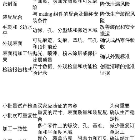
平面度、表面光洁度和可见缺
密封面
降低泄漏风险
陷
与 mating 组件的配合及最终安
降低生产装配风
装配配合
装条件
险
毛刺和飞边水
改善装配和安全
边缘、孔、分型线和搬运区域
平
搬运
可见痕迹、划痕、凹坑、气孔
确认成品零件验
外观表面
和顶针痕迹
收
表面精加工结
抛光、喷漆、粉末涂层或保护
确认外观标准
果
涂层质量
尺寸数据、外观检查和功能检
创建清晰的批准
检验报告格式
验记录
证据
小批量试产检查
买家应验证的内容
为何重要
重复的尺寸、表面质量和装配配
确认生产稳
小批次可重复性
合
定性
多个零件上的螺纹、孔、基准、
减少重复订
加工一致性
面和平面度区域
单返工
颜色、覆盖范围、附着力和可见
确认精加工