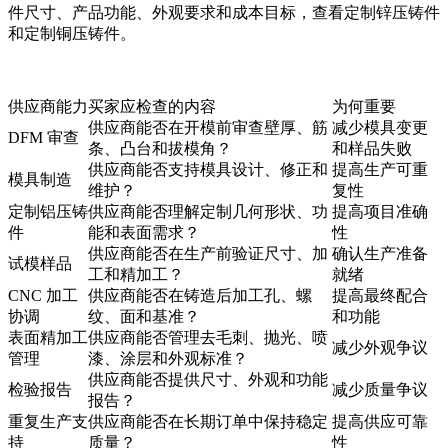
件尺寸、产品功能、外观要求和成本目标，查看
定制锌压铸件
和
定制铜压铸件
。
供应商能力
买家应检查的内容
为何重要
供应商能否在开模前审查壁厚、筋
减少模具变更
DFM 审查
条、凸台和拔模角？
和样品失败
供应商能否支持模具设计、修正和
提高生产可重
模具制造
维护？
复性
定制铝压铸
供应商能否理解定制几何形状、功
提高项目准确
件
能和表面需求？
性
供应商能否在生产前验证尺寸、加
确认生产准备
试模样品
工和精加工？
就绪
CNC 加工
供应商能否在铸造后加工孔、螺
提高最终配合
协调
纹、面和基准？
和功能
表面精加工
供应商能否管理去毛刺、抛光、喷
减少外观争议
管理
漆、涂层和外观标准？
供应商能否提供尺寸、外观和功能
检验报告
减少质量争议
报告？
重复生产支
供应商能否在长期订单中保持稳定
提高供应可靠
持
质量？
性