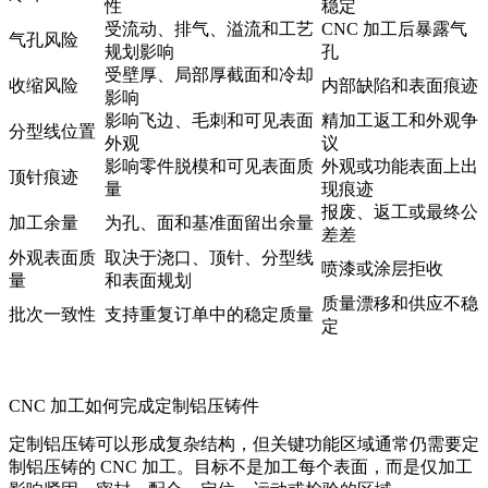
性
稳定
受流动、排气、溢流和工艺
CNC 加工后暴露气
气孔风险
规划影响
孔
受壁厚、局部厚截面和冷却
收缩风险
内部缺陷和表面痕迹
影响
影响飞边、毛刺和可见表面
精加工返工和外观争
分型线位置
外观
议
影响零件脱模和可见表面质
外观或功能表面上出
顶针痕迹
量
现痕迹
报废、返工或最终公
加工余量
为孔、面和基准面留出余量
差差
外观表面质
取决于浇口、顶针、分型线
喷漆或涂层拒收
量
和表面规划
质量漂移和供应不稳
批次一致性
支持重复订单中的稳定质量
定
CNC 加工如何完成定制铝压铸件
定制铝压铸可以形成复杂结构，但关键功能区域通常仍需要
定
制铝压铸的 CNC 加工
。目标不是加工每个表面，而是仅加工