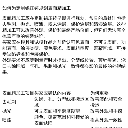
如何为定制铝压铸规划表面精加工
表面精加工应在定制铝压铸早期进行规划。常见的后处理包括
去毛刺、抛光、喷漆、粉末涂层、保护涂层和清漆涂层。这些
精加工可以改善外观、保护和最终产品价值，但它们无法完全
掩盖严重的铸造缺陷。
买家应在模具和试模样品之前确认可见表面、不可见表面、功
能表面、涂层类型、颜色要求、表面粗糙度、遮蔽区域、可接
受缺陷标准和包装保护。
外观要求不应等到量产时才提出。分型线位置、顶针痕迹、浇
口去除区域、气孔、毛刺和抛光一致性都会影响最终的外观结
果。
表面精加工项目
买家应确认的内容
为何重要
边缘、孔、分型线和搬运区
改善装配和安全
去毛刺
域
搬运
抛光
可见表面和平滑度期望
改善外观和手感
颜色、覆盖范围和可接受的
喷漆
提高外观一致性
表面缺陷