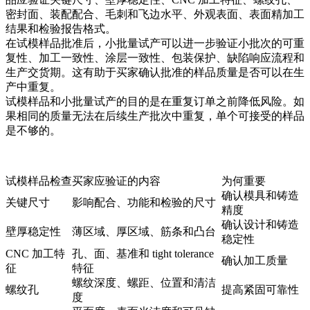
密封面、装配配合、毛刺和飞边水平、外观表面、表面精加工
结果和检验报告格式。
在试模样品批准后，小批量试产可以进一步验证小批次的可重
复性、加工一致性、涂层一致性、包装保护、缺陷响应流程和
生产交货期。这有助于买家确认批准的样品质量是否可以在生
产中重复。
试模样品和小批量试产的目的是在重复订单之前降低风险。如
果相同的质量无法在后续生产批次中重复，单个可接受的样品
是不够的。
试模样品检查
买家应验证的内容
为何重要
确认模具和铸造
关键尺寸
影响配合、功能和检验的尺寸
精度
确认设计和铸造
壁厚稳定性
薄区域、厚区域、筋条和凸台
稳定性
CNC 加工特
孔、面、基准和 tight tolerance
确认加工质量
征
特征
螺纹深度、螺距、位置和清洁
螺纹孔
提高紧固可靠性
度