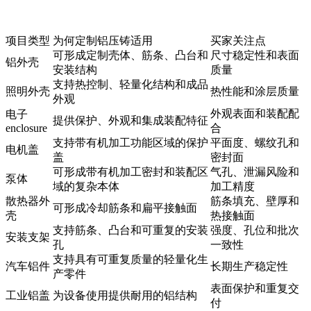
项目类型
为何定制铝压铸适用
买家关注点
可形成定制壳体、筋条、凸台和
尺寸稳定性和表面
铝外壳
安装结构
质量
支持热控制、轻量化结构和成品
照明外壳
热性能和涂层质量
外观
外观表面和装配配
电子
提供保护、外观和集成装配特征
enclosure
合
支持带有机加工功能区域的保护
平面度、螺纹孔和
电机盖
盖
密封面
可形成带有机加工密封和装配区
气孔、泄漏风险和
泵体
域的复杂本体
加工精度
散热器外
筋条填充、壁厚和
可形成冷却筋条和扁平接触面
壳
热接触面
支持筋条、凸台和可重复的安装
强度、孔位和批次
安装支架
孔
一致性
支持具有可重复质量的轻量化生
汽车铝件
长期生产稳定性
产零件
表面保护和重复交
工业铝盖
为设备使用提供耐用的铝结构
付