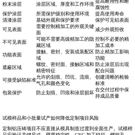
提高耐用性和耐
粉末涂层
涂层区域、厚度和工作环境
腐蚀性
保护涂层
所需保护级别和使用环境
提高使用寿命
清漆涂层
基础外观和保护要求
保护可见铝表面
需要控制精加工的外观关键
可见表面
减少外观拒收
面
可能不需要高级精加工的隐
控制不必要的精
不可见表面
藏区域
加工成本
接触、密封、安装或装配区
防止精加工影响
功能表面
域
功能
螺纹、密封面、接触区域和
防止涂层后出现
遮蔽区域
精密特征
配合问题
允许的划痕、凹坑、流痕、
创建清晰的检验
可接受缺陷标准
气孔和颜色变化
标准
在交付过程中保
包装保护
防止划痕、凹痕和涂层损坏
持成品质量
试模样品和小批量试产如何降低定制项目风险
定制铝压铸项目不应直接从模具制造过渡到全面生产。试模样
品应验证关键尺寸、壁厚稳定性、CNC 加工特征、螺纹孔、