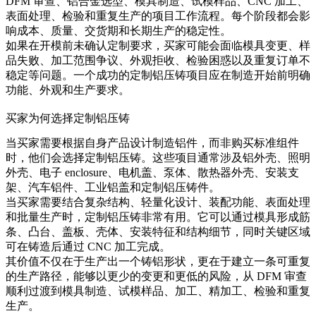
DFM 审查、铝合金选型、模具制造、试模样品、CNC 加工、
表面处理、检验和重复生产的项目工作流程。每个阶段都会影
响成本、质量、交货期和长期生产的稳定性。
如果在开模前未确认定制要求，买家可能会面临模具变更、样
品失败、加工范围争议、外观拒收、检验困惑以及重复订单不
稳定等问题。一个成功的定制铝压铸项目应在制造开始前明确
功能、外观和生产要求。
买家为何选择定制铝压铸
当买家需要根据自身产品设计制造铝件，而非购买标准组件
时，他们会选择定制铝压铸。这些项目通常涉及铝外壳、照明
外壳、电子 enclosure、电机盖、泵体、散热器外壳、安装支
架、汽车铝件、工业铝盖和定制铝压铸件。
当买家需要结合复杂结构、轻量化设计、装配功能、表面处理
和批量生产时，定制铝压铸非常有用。它可以通过模具形成筋
条、凸台、盖板、壳体、安装特征和结构细节，同时关键区域
可在铸造后通过 CNC 加工完成。
其价值不仅在于生产出一个铸铝形状，更在于建立一条可重复
的生产路径，能够以更少的变更和更低的风险，从 DFM 审查
顺利过渡到模具制造、试模样品、加工、精加工、检验和重复
生产。