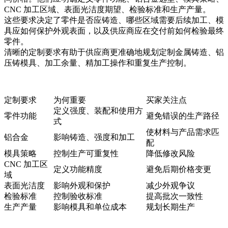
CNC 加工区域、表面光洁度期望、检验标准和生产产量。
这些要求决定了零件是否应铸造、哪些区域需要后续加工、模
具应如何保护外观表面，以及供应商应在交付前如何检验最终
零件。
清晰的定制要求有助于供应商更准确地规划
定制金属铸造
、铝
压铸模具、加工余量、精加工操作和重复生产控制。
定制要求
为何重要
买家关注点
定义强度、装配和使用方
零件功能
避免错误的生产路径
式
使材料与产品需求匹
铝合金
影响铸造、强度和加工
配
模具策略
控制生产可重复性
降低修改风险
CNC 加工区
定义功能精度
避免后期价格变更
域
表面光洁度
影响外观和保护
减少外观争议
检验标准
控制验收标准
提高批次一致性
生产产量
影响模具和单位成本
规划长期生产