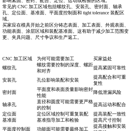
影响紧固、密封、配合、定位、运动或检验的区域。
常见的 CNC 加工区域包括螺纹孔、安装孔、密封面、轴承
孔、定位面、基准面、平面度控制面和 tight tolerance 装配区
域。
买家应在模具开始之前区分铸态表面、加工表面、外观表面、
功能表面、涂层区域和装配基准面。这有助于减少加工范围变
更、夹具问题、尺寸争议和生产返工。
CNC 加工区域
为何可能需要加工
买家益处
螺纹需要控制的深度、螺距
螺纹孔
提高紧固可靠性
和对齐
提高配合和可重
安装孔
孔位影响装配和安装
复性
平面度和表面质量影响密封
密封面
降低泄漏风险
性能
直径和圆度可能需要更严格
轴承孔
提高运动和配合
的控制
定位面
定位区域控制可重复装配
提高装配一致性
基准面
基准指导加工和检验
提高尺寸控制
提高接触和安装
平面度控制面
功能面可能需要最终加工