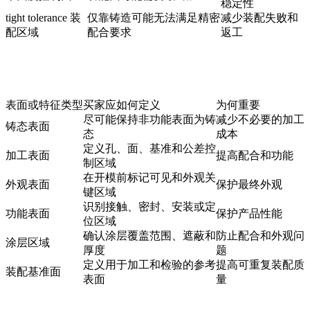
稳定性
tight tolerance 装
仅靠铸造可能无法满足精密
减少装配失败和
配区域
配合要求
返工
表面或特征类型
买家应如何定义
为何重要
尽可能保持非功能表面为铸
减少不必要的加工
铸态表面
态
成本
定义孔、面、基准和公差控
加工表面
提高配合和功能
制区域
在开模前标记可见和外观关
外观表面
保护最终外观
键区域
识别接触、密封、安装或定
功能表面
保护产品性能
位区域
确认涂层覆盖范围、遮蔽和
防止配合和外观问
涂层区域
厚度
题
定义用于加工和检验的参考
提高可重复装配质
装配基准面
表面
量