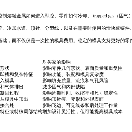
熔融金属如何进入型腔、零件如何冷却、 trapped gas（
统、冷却水道、顶针、分型线，以及在需要时使用的滑块或镶件
基础，而不仅仅是一次性的模具费用。稳定的模具支持更好的零
对买家的影响
形状
影响零件几何形状、表面质量和重复性
凹槽和复杂特征
影响功能、装配和模具复杂度
入模具
影响填充质量、流痕和气孔风险
和气体排出
减少困气和内部缺陷
凝固过程
影响周期时间、收缩率和尺寸稳定性
从模具中顶出
影响顶针痕、变形和外观表面
接合处
影响飞边、可见线条和后处理工作量
特征或特殊局部结构
增加设计灵活性，但可能提高模具成本