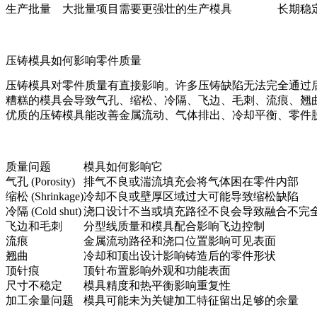
生产批量
大批量项目需要更强壮的生产模具
长期稳
压铸模具如何影响零件质量
压铸模具对零件质量有直接影响。许多压铸缺陷无法完全通过后
糟糕的模具会导致气孔、缩松、冷隔、飞边、毛刺、流痕、翘
优质的
压铸模具
能改善金属流动、气体排出、冷却平衡、零件
质量问题
模具如何影响它
气孔 (Porosity)
排气不良或湍流填充会将气体困在零件内部
缩松 (Shrinkage)
冷却不良或壁厚区域过大可能导致缩松缺陷
冷隔 (Cold shut)
浇口设计不当或填充路径不良会导致融合不完
飞边和毛刺
分型线质量和模具配合影响飞边控制
流痕
金属流动路径和浇口位置影响可见表面
翘曲
冷却和顶出设计影响铸造后的零件形状
顶针痕
顶针布置影响外观和功能表面
尺寸不稳定
模具精度和热平衡影响重复性
加工余量问题
模具可能未为关键加工特征留出足够的余量