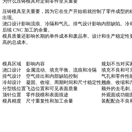
为什么压铸模具对定制零件至关重要
压铸模具至关重要，因为它在生产开始前就控制了零件成型的
出现。
浇口设计影响流痕、冷隔和气孔。排气设计影响内部缺陷。冷
后续 CNC 加工的余量。
模具质量还影响长期的单件成本和废品率。设计和生产稳定性
高的总成本。
模具区域
影响内容
规划不当对买
浇口设计
金属流动、填充平衡、流痕和冷隔
填充不良和可
排气设计
空气排出和内部缺陷控制
气孔和零件性
冷却设计
凝固、收缩、周期时间和尺寸稳定性
翘曲、收缩和
分型线位置
飞边位置和可见表面质量
额外的去毛刺
顶针位置
零件脱模和表面痕迹
外观面或功能
模具精度
尺寸重复性和加工余量
装配配合不良