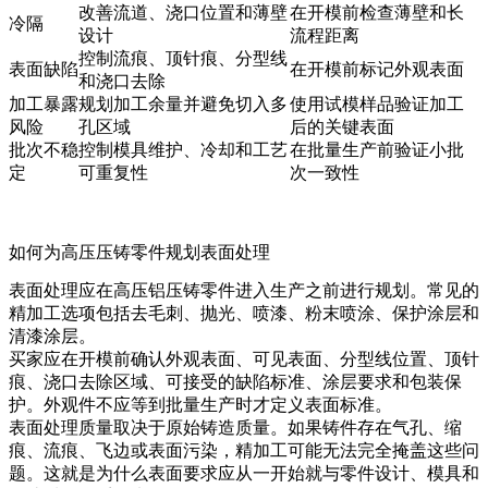
改善流道、浇口位置和薄壁
在开模前检查薄壁和长
冷隔
设计
流程距离
控制流痕、顶针痕、分型线
表面缺陷
在开模前标记外观表面
和浇口去除
加工暴露
规划加工余量并避免切入多
使用试模样品验证加工
风险
孔区域
后的关键表面
批次不稳
控制模具维护、冷却和工艺
在批量生产前验证小批
定
可重复性
次一致性
如何为高压压铸零件规划表面处理
表面处理应在高压铝压铸零件进入生产之前进行规划。常见的
精加工选项包括去毛刺、抛光、喷漆、粉末喷涂、保护涂层和
清漆涂层。
买家应在开模前确认外观表面、可见表面、分型线位置、顶针
痕、浇口去除区域、可接受的缺陷标准、涂层要求和包装保
护。外观件不应等到批量生产时才定义表面标准。
表面处理质量取决于原始铸造质量。如果铸件存在气孔、缩
痕、流痕、飞边或表面污染，精加工可能无法完全掩盖这些问
题。这就是为什么表面要求应从一开始就与零件设计、模具和