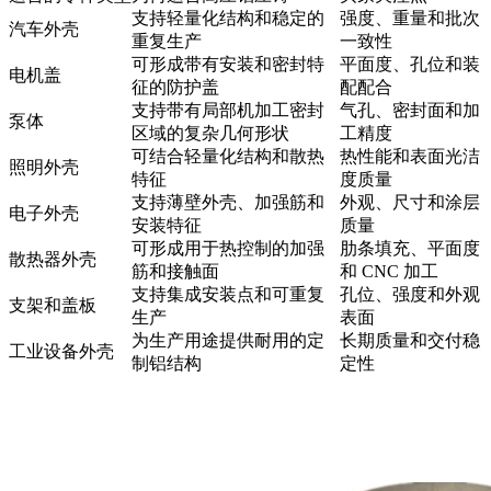
支持轻量化结构和稳定的
强度、重量和批次
汽车外壳
重复生产
一致性
可形成带有安装和密封特
平面度、孔位和装
电机盖
征的防护盖
配配合
支持带有局部机加工密封
气孔、密封面和加
泵体
区域的复杂几何形状
工精度
可结合轻量化结构和散热
热性能和表面光洁
照明外壳
特征
度质量
支持薄壁外壳、加强筋和
外观、尺寸和涂层
电子外壳
安装特征
质量
可形成用于热控制的加强
肋条填充、平面度
散热器外壳
筋和接触面
和 CNC 加工
支持集成安装点和可重复
孔位、强度和外观
支架和盖板
生产
表面
为生产用途提供耐用的定
长期质量和交付稳
工业设备外壳
制铝结构
定性