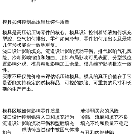
料
模具如何控制高压铝压铸件质量
模具是高压铝压铸零件的核心。模具设计控制着铝液如何填充
型腔、空气如何排出、零件如何冷却、零件如何顶出以及最终
几何形状能否一致地重复。
浇口设计影响填充。流道设计影响流动平衡。排气影响气孔风
险。冷却影响缩痕和翘曲。顶针布局影响可见表面。分型线位
置影响外观。模具精度影响加工余量。模具维护影响批次一致
性。
买家不应仅凭价格来评估
铝压铸模具
。模具的真正价值在于它
是否能支持稳定的试模样品、可控的缺陷、可重复的尺寸和长
期的生产产出。
模具区域
如何影响零件质量
若薄弱买家的风险
浇口设计
控制铝液入口和填充行为
冷隔、流痕和填充不良
流道设计
影响流动平衡和型腔填充
填充不均和质量不稳定
帮助铸造过程中被困气体排
排气
气孔和内部缺陷