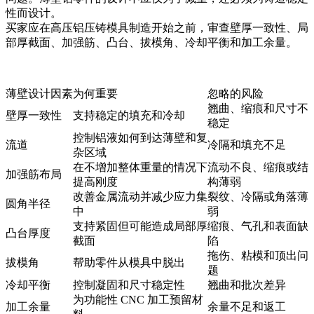
性而设计。
买家应在
高压铝压铸模具
制造开始之前，审查壁厚一致性、局
部厚截面、加强筋、凸台、拔模角、冷却平衡和加工余量。
薄壁设计因素
为何重要
忽略的风险
翘曲、缩痕和尺寸不
壁厚一致性
支持稳定的填充和冷却
稳定
控制铝液如何到达薄壁和复
流道
冷隔和填充不足
杂区域
在不增加整体重量的情况下
流动不良、缩痕或结
加强筋布局
提高刚度
构薄弱
改善金属流动并减少应力集
裂纹、冷隔或角落薄
圆角半径
中
弱
支持紧固但可能造成局部厚
缩痕、气孔和表面缺
凸台厚度
截面
陷
拖伤、粘模和顶出问
拔模角
帮助零件从模具中脱出
题
冷却平衡
控制凝固和尺寸稳定性
翘曲和批次差异
为功能性 CNC 加工预留材
加工余量
余量不足和返工