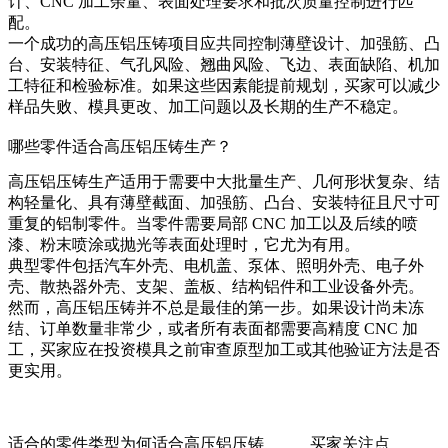
计、CNC 加工余量、表面处理要求和批次质量控制进行匹
配。
一个成功的高压铝压铸项目应共同控制薄壁设计、加强筋、凸
台、安装特征、气孔风险、翘曲风险、飞边、表面缺陷、机加
工特征和检验标准。如果这些因素能提前规划，买家可以减少
样品失败、模具更改、加工问题以及长期的生产不稳定。
哪些零件适合高压铝压铸生产？
高压铝压铸生产适用于需要中大批量生产、几何形状复杂、结
构轻量化、具有薄壁截面、加强筋、凸台、安装特征且尺寸可
重复的铝制零件。当零件需要局部 CNC 加工以及后续的喷
漆、粉末喷涂或抛光等表面处理时，它尤为有用。
典型零件包括汽车外壳、电机盖、泵体、照明外壳、电子外
壳、散热器外壳、支架、盖板、结构铝件和工业设备外壳。
然而，高压铝压铸并不总是最佳的第一步。如果设计尚未冻
结、订单数量非常少，或者所有表面都需要高精度 CNC 加
工，买家应在投资模具之前审查原型加工或其他验证方法是否
更实用。
适合的零件类型
为何适合高压铝压铸
买家关注点