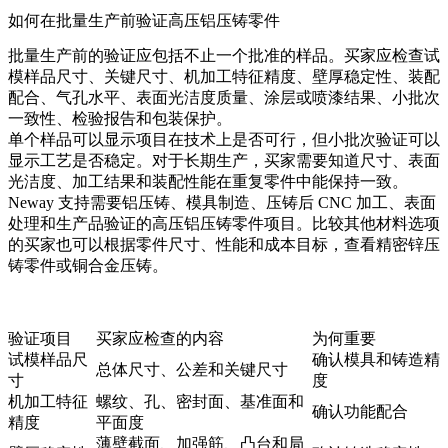
如何在批量生产前验证高压铝压铸零件
批量生产前的验证应包括不止一个批准的样品。买家应检查试
模样品尺寸、关键尺寸、机加工特征精度、壁厚稳定性、装配
配合、气孔水平、表面光洁度质量、涂层或喷漆结果、小批次
一致性、检验报告和包装保护。
单个样品可以显示项目在技术上是否可行，但小批次验证可以
显示工艺是否稳定。对于长期生产，买家需要知道尺寸、表面
光洁度、加工结果和装配性能在重复零件中能保持一致。
Neway 支持需要
铝压铸
、模具制造、压铸后 CNC 加工、表面
处理和生产品验证的高压铝压铸零件项目。比较其他材料选项
的买家也可以根据零件尺寸、性能和成本目标，查看
精密锌压
铸零件
或
铜合金压铸
。
验证项目
买家应检查的内容
为何重要
试模样品尺
确认模具和铸造精
总体尺寸、公差和关键尺寸
寸
度
机加工特征
螺纹、孔、密封面、基准面和
确认功能配合
精度
平面度
薄壁截面、加强筋、凸台和局