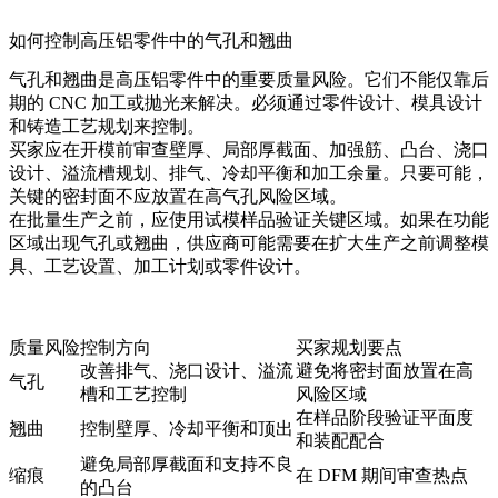
如何控制高压铝零件中的气孔和翘曲
气孔和翘曲是高压铝零件中的重要质量风险。它们不能仅靠后
期的 CNC 加工或抛光来解决。必须通过零件设计、模具设计
和铸造工艺规划来控制。
买家应在开模前审查壁厚、局部厚截面、加强筋、凸台、浇口
设计、溢流槽规划、排气、冷却平衡和加工余量。只要可能，
关键的密封面不应放置在高气孔风险区域。
在批量生产之前，应使用试模样品验证关键区域。如果在功能
区域出现气孔或翘曲，供应商可能需要在扩大生产之前调整模
具、工艺设置、加工计划或零件设计。
质量风险
控制方向
买家规划要点
改善排气、浇口设计、溢流
避免将密封面放置在高
气孔
槽和工艺控制
风险区域
在样品阶段验证平面度
翘曲
控制壁厚、冷却平衡和顶出
和装配配合
避免局部厚截面和支持不良
缩痕
在 DFM 期间审查热点
的凸台