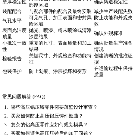
壁厚稳定性
确认铸造稳定性
部厚区域
装配配合
与配合部件的配合及最终安装
减少生产装配失败
可见气孔、加工表面和密封风
防止功能和外观失
气孔水平
险区域
效
表面光洁度
抛光、喷漆、粉末喷涂或清漆
确认外观标准
质量
涂层结果
小批次一致
重复的尺寸、表面质量和加工
确认批量生产准备
性
结果
情况
关键尺寸、外观检查和功能特
创建清晰的批准证
检验报告
征
据
在运输过程中保持
包装保护
防止划痕、涂层损坏和变形
质量
常见问题解答 (FAQ)
哪些高压铝压铸零件需要薄壁设计审查？
买家如何防止高压铝压铸件翘曲？
复杂的铝高压零件应如何规划模具？
买家如何避免高压压铸后的加工问题？