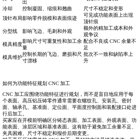
出
冷却
控制凝固、缩痕和翘曲
尺寸不稳定和变形
可见或功能表面上出现
顶针布局
影响零件脱模和表面痕迹
顶针痕
额外的精加工成本和外
分型线
影响飞边、毛刺和外观
观争议
影响尺寸可重复性和加工余
配合不良或 CNC 余量不
模具精度
量
足
控制长期的飞边、磨损和尺
批次不一致和缺陷率上
模具维护
寸漂移
升
如何为功能特征规划 CNC 加工
CNC 加工应围绕功能特征进行规划，而不是盲目地应用于每
个表面。高压铝压铸零件通常需要在螺纹孔、安装孔、密封
面、轴承孔、基准面、定位面、平面度控制面和装配接口处进
行后加工。
买家应在开模前明确区分铸态表面、加工表面、外观表面、功
能表面、涂层区域和基准表面。这有助于避免加工余量不足、
夹具困难、尺寸不稳定和报价后期变更。