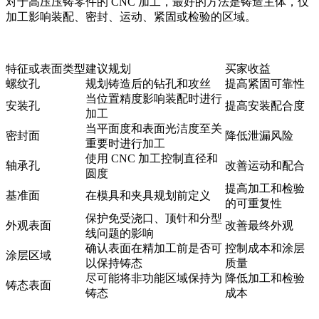
对于
高压压铸零件的 CNC 加工
，最好的方法是铸造主体，仅
加工影响装配、密封、运动、紧固或检验的区域。
特征或表面类型
建议规划
买家收益
螺纹孔
规划铸造后的钻孔和攻丝
提高紧固可靠性
当位置精度影响装配时进行
安装孔
提高安装配合度
加工
当平面度和表面光洁度至关
密封面
降低泄漏风险
重要时进行加工
使用 CNC 加工控制直径和
轴承孔
改善运动和配合
圆度
提高加工和检验
基准面
在模具和夹具规划前定义
的可重复性
保护免受浇口、顶针和分型
外观表面
改善最终外观
线问题的影响
确认表面在精加工前是否可
控制成本和涂层
涂层区域
以保持铸态
质量
尽可能将非功能区域保持为
降低加工和检验
铸态表面
铸态
成本