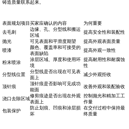
铸造质量联系起来。
表面规划项目
买家应确认的内容
为何重要
边缘、孔、分型线和搬运
去毛刺
提高安全性和装配性
区域
抛光
可见表面和平滑度期望
提高外观表面质量
颜色、覆盖率和可接受的
喷漆
提高外观一致性
表面缺陷
涂层区域、厚度和使用环
提高耐用性和耐腐蚀
粉末喷涂
境
性
分型线是否出现在可见表
分型线位置
减少外观拒收
面上
顶针痕是否影响可见或功
顶针痕
改善外观和装配验收
能面
修剪痕迹是否出现在外观
控制抛光和精加工工
浇口去除区域
表面上
作量
防止划痕、凹痕和涂层损
在交付过程中保持最
包装保护
坏
终质量