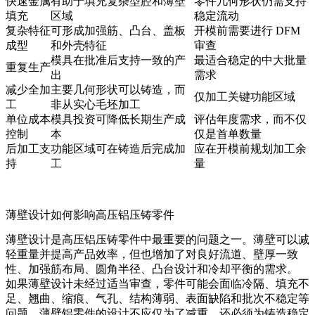
快速金属
有助于填充复杂型腔和薄壁
零件几何形状仍需支持
填充
区域
稳定流动
复杂特征
可形成加强筋、凸台、盖板
开模前需要进行 DFM
成型
和外壳特征
审查
模具在批准后支持一致的产
最适合稳定的中大批量
重复生产
出
需求
减少全加
主要几何形状可以铸造，而
仅加工关键功能区域
工
非从实心毛坯加工
单位成本
模具投资可降低长期生产成
评估年度需求，而不仅
控制
本
仅是首单数量
后加工支
功能区域可在铸造后完成加
应在开模前规划加工余
持
工
量
薄壁设计如何影响高压铝压铸零件
薄壁设计是高压铝压铸零件中最重要的问题之一。薄壁可以减
轻重量并提高产品效率，但也增加了对良好流道、壁厚一致
性、加强筋布局、圆角半径、凸台设计和冷却平衡的需求。
如果薄壁设计未经过适当审查，零件可能会面临冷隔、填充不
足、翘曲、缩痕、气孔、结构薄弱、表面缺陷和批次不稳定等
问题。薄壁铝零件的设计不应仅为了减重，还必须为铸造稳定