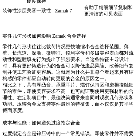
硬度保持
有助于精细细节复制和
装饰性涂层
美容一致性
Zamak 7
更清洁的可见表面
零件几何形状如何影响 Zamak 合金选择
零件几何形状往往比载荷情况更快地缩小合金选择范围。薄
壁、长流道、深肋、微特征、锐利字母和多级美容表面都对流
动性和型腔填充行为提出了强烈要求。当这些特征主导设计
时，具有更好铸造行为的合金可以降低废品风险、改善细节复
制并使工艺验证更容易。这就是为什么并非每个看起来具有结
构感的零件都应自动转向更硬的合金的原因之一。
相比之下，具有厚凸台、承重耳片、螺钉保持区和磨损接触细
节的零件，即使美容要求不高，也可能证明使用更强材料的合
理性。在定制项目中，最佳决策通常来自同时观察几何形状和
功能。压铸合金应支持零件最难的特征集，而不仅仅是其平均
截面厚度。
成本与性能：如何避免过度指定合金
过度指定合金是锌压铸中的一个常见错误。即使零件并不需要