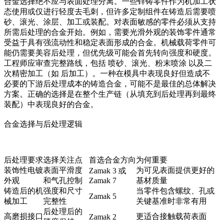
合金选择绝不应与表面处理分离。一些锌铸零件作为机加工状
态使用或仅进行轻度去毛刺，但许多定制组件在铸造后需要喷
砂、滚光、涂层、加工或装配。对表面敏感的零件必须从支持
所需后处理的合金开始。例如，需要光滑外观的装饰零件通常
受益于具有强流动性和稳定表面形成的合金。机械载荷零件可
能仍需要美容后处理，但优先级可能会首先转向强度和硬度。
工程师应审查完整路线，包括
喷砂
、
滚光
、
粉末喷涂
以及二
次精密加工（如
后加工
）。一种在模具中表现良好但造成不
必要的下游后处理成本的铸造合金，可能不是最佳的总体解决
方案。正确的选择是在整个生产链（从填充到后处理再到最终
装配）中表现良好的合金。
合金选择与后处理逻辑
后处理要求
选择关注点
首选合金方向
为何重要
装饰性电镀
表面平滑度
为可见表面提供更好的
Zamak 3 或
外观
和气孔控制
Zamak 7
基材质量
铸造后的机
强度和尺寸
当零件包含螺纹、孔或
Zamak 5
械加工
完整性
关键基准时非常有用
后处理后的
高磨损接口
更适合接触载荷表面
Zamak 2