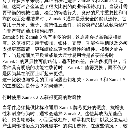
对于许多买家来说，真正的决定是在 Zamak 3 和 Zamak 5 之
间。这两种合金涵盖了很大比例的商业锌压铸项目。当设计需
要平衡的机械性能、稳定的铸造行为、良好的尺寸重复性和可
靠的表面处理结果时，Zamak 3 通常是最安全的默认选择。它
常用于外壳、盖子、装饰性五金件、消费类产品以及载荷适中
而非严苛的通用结构细节。
Zamak 5 比 Zamak 3 含有更多的铜，这通常会提高强度和硬
度。这使得它适用于锁扣、锁体、支架、功能性手柄以及必须
支撑更高载荷、更强螺纹或更大耐磨性的组件。权衡之处在
于，当超精细美容质量或最大尺寸易用性是首要任务时，
Zamak 5 的延展性可能略低，适应性略差。在许多项目中，当
零件具有明确的功能性载荷时，Zamak 5 值得更换，而不仅仅
是因为其在纸面上听起来更强。
这一比较也与常见的工程问题密切相关：
Zamak 3 和 Zamak 5
的主要区别是什么？如何选择
。
何时使用 Zamak 2 以获得更高的耐磨性
当零件必须提供比标准通用 Zamak 牌号更好的硬度、抗蠕变
性和耐磨行为时，通常会选择 Zamak 2。这使其成为某些凸
轮、类齿轮形状、小型受载杠杆、轴承相关接口以及反复运动
产生局部接触应力的机械零件的实用选择。在这些情况下，较