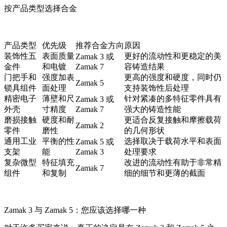
按产品类型选择合金
产品类型
优先级
推荐合金方向
原因
装饰性五
表面质量
更好的流动性和更稳定的美
Zamak 3 或
金件
和电镀
Zamak 7
容铸造结果
门把手和
强度加表
更高的强度和硬度，同时仍
Zamak 5
锁具组件
面处理
支持装饰性后处理
精密电子
薄壁和尺
针对紧凑的多特征零件具有
Zamak 3 或
外壳
寸精度
Zamak 7
强大的铸造性能
磨损接触
硬度和耐
更适合反复接触和摩擦载荷
Zamak 2
零件
磨性
的几何形状
通用工业
平衡的性
选择取决于载荷水平和表面
Zamak 5 或
支架
能
Zamak 3
处理要求
复杂微型
特征填充
改进的流动性有助于非常精
Zamak 7
组件
和复制
细的细节和更薄的截面
Zamak 3 与 Zamak 5：您应该选择哪一种