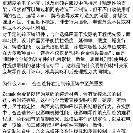
壁精度的电子外壳，以及必须在服役中保持尺寸稳定性的支
架，虽然都可以通过相同的铸造工艺制造，但不应自动使用相
同的合金。选错 Zamak 牌号会导致本可避免的问题，如螺纹
强度不足、平面度不稳定、冲击行为脆化、电镀外观不良或材
料成本不必要地增加。
对于定制锌压铸组件，合金选择应基于实际的工程优先级，而
非习惯。设计师需要平衡抗拉强度、延伸率、硬度、蠕变行
为、铸造性能、表面光洁度质量、涂层兼容性以及单位成本。
在大多数项目中，选择不仅仅是“哪种合金强度最高”，而是
“哪种合金能为该零件的几何形状、数量、表面处理和使用条
件提供最佳的总体制造结果”。这就是为什么明智的材料决策
应与零件设计评审、模具策略和后处理规划共同制定。
为什么 Zamak 合金选择在定制锌压铸中至关重要
Zamak 合金是以锌为基础的铸造材料，含有受控添加的铝、
镁，有时还有铜。这些合金元素直接影响强度、硬度、流动
性、尺寸稳定性、表面光洁度响应以及长期服役行为。在实践
中，合金选择不仅影响机械性能，还影响零件填充型腔的难易
程度、尖锐细节的复制效果、脱模后零件的稳定性，以及在电
镀、喷涂、加工或装配过程中铸件表现的一致性。
在定制制造中，合金选择还会影响模具和质量控制。具有薄