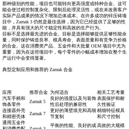
那种级别的性能，项目也可能转向更高强度或特种合金。这可
能会使过程控制复杂化、限制后处理灵活性，或在未改善客户
实际产品成果的情况下增加总体成本。在许多成功的锌压铸项
目中，Zamak 3 仍然是最佳选择，因为它已经提供了足够的性
能，并具有强大的尺寸稳定性和高效的生产行为。
目标不是选择最先进的合金。目标是选择能够提供足够性能余
量，同时保护铸造良率、模具寿命、表面质量和有竞争力价格
的合金。这在消费类产品、五金件和大批量 OEM 项目中尤为
重要，因为在这些项目中，每个零件的小幅成本增加在整个生
产运行中会变得显著。
典型定制应用和推荐的 Zamak 合金
应用
推荐合金
为何适合
相关工艺考量
汽车手柄和
良好的强度以及与装饰
表面保护和耐
Zamak 5
饰条零件
性后处理的兼容性
久性验证
连接器外壳
更好的薄壁填充和高细
精细特征模具
Zamak 7
和精密壳体
节复制
和尺寸控制
通用五金件
平衡的性能、良好的成
高效的大规模
和消费类配
Zamak 3