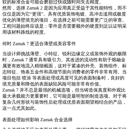
软的标准合金可能会磨损过快或随时间失去精度。
然而，选择 Zamak 2 是因为应用真正受益于其性能特性，而不
仅仅是因为它“更强”。具有优质装饰电镀、高冲击滥用或极度
优化的薄壁填充的项目，在选择之前可能需要更广泛的审查。
工程问题始终应该是：零件是否需要额外的硬度到足以证明采
用该材料路线的程度。
何时 Zamak 7 更适合薄壁或美容零件
当设计师挑战薄壁、小特征、锐利边缘定义或装饰外观的极限
时，Zamak 7 通常具有吸引力。其改进的流动性有助于熔融金
属更有效地流入精细截面，这对于紧凑的外壳、装饰组件、标
志特征、饰条五金件和高细节面向消费者的零件非常有用。当
项目包括
喷涂
等表面处理或高度可见的表面制备时，良好的
填充质量和降低的表面缺陷风险可能非常有价值。
Zamak 7 并不总是最强的机械选项，但当铸造保真度和外观比
最大承载能力更重要时，它可能是最明智的制造选项。对于将
复杂几何形状与装饰性后处理或优质表面期望相结合的产品，
这一点尤其如此。
表面处理如何影响 Zamak 合金选择