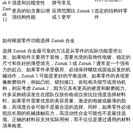
ak 8
强度和抗蠕变性
牌号常见
Zam
更高的铝含量以增
应用范围比 Zamak 3
选定的结构锌零
ak
强结构性能
或 5 更窄
件
12
如何根据零件功能选择 Zamak 合金
选择 Zamak 合金最可靠的方法是从零件的实际功能需求出
发。如果组件主要用于装饰，需要光滑的装饰性电镀、稳定的
尺寸和良好的薄壁填充，Zamak 3 或 Zamak 7 通常是一个强有
力的起点。如果零件承受载荷、必须保持螺纹或面临反复的机
械动作，Zamak 5 可能是更好的平衡选择。如果零件的表现更
像耐磨组件，例如凸轮、锁扣接口、齿轮相关细节或滑动机
构，则应考虑 Zamak 2，因为它具有更高的硬度和耐磨能力。
许多采购错误发生在团队仅按价格或仅按抗拉强度选择材料
时。如果零件需要优质的美容质量、激进的电镀或极薄的肋
条，高强度合金可能不是最合适的选择。同样，如果零件必须
抵抗长期的机械接触应力，高流动性合金可能也不是最佳选
项。正确的材料应支持实际用例，而不仅仅是通过通用的材料
清单检查。