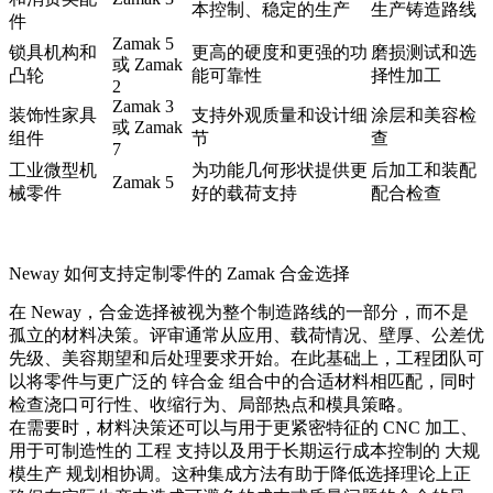
本控制、稳定的生产
生产铸造路线
件
Zamak 5
锁具机构和
更高的硬度和更强的功
磨损测试和选
或 Zamak
凸轮
能可靠性
择性加工
2
Zamak 3
装饰性家具
支持外观质量和设计细
涂层和美容检
或 Zamak
组件
节
查
7
工业微型机
为功能几何形状提供更
后加工和装配
Zamak 5
械零件
好的载荷支持
配合检查
Neway 如何支持定制零件的 Zamak 合金选择
在 Neway，合金选择被视为整个制造路线的一部分，而不是
孤立的材料决策。评审通常从应用、载荷情况、壁厚、公差优
先级、美容期望和后处理要求开始。在此基础上，工程团队可
以将零件与更广泛的
锌合金
组合中的合适材料相匹配，同时
检查浇口可行性、收缩行为、局部热点和模具策略。
在需要时，材料决策还可以与用于更紧密特征的
CNC 加工
、
用于可制造性的
工程
支持以及用于长期运行成本控制的
大规
模生产
规划相协调。这种集成方法有助于降低选择理论上正