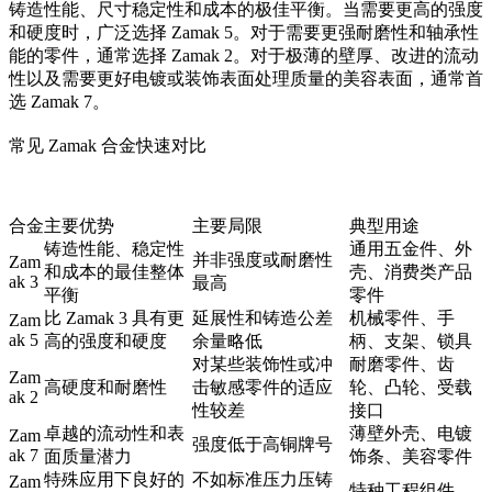
铸造性能、尺寸稳定性和成本的极佳平衡。当需要更高的强度
和硬度时，广泛选择 Zamak 5。对于需要更强耐磨性和轴承性
能的零件，通常选择 Zamak 2。对于极薄的壁厚、改进的流动
性以及需要更好电镀或装饰表面处理质量的美容表面，通常首
选 Zamak 7。
常见 Zamak 合金快速对比
合金
主要优势
主要局限
典型用途
铸造性能、稳定性
通用五金件、外
并非强度或耐磨性
Zam
和成本的最佳整体
壳、消费类产品
ak 3
最高
平衡
零件
比 Zamak 3 具有更
延展性和铸造公差
机械零件、手
Zam
ak 5
高的强度和硬度
余量略低
柄、支架、锁具
对某些装饰性或冲
耐磨零件、齿
Zam
高硬度和耐磨性
击敏感零件的适应
轮、凸轮、受载
ak 2
性较差
接口
卓越的流动性和表
薄壁外壳、电镀
Zam
强度低于高铜牌号
ak 7
面质量潜力
饰条、美容零件
特殊应用下良好的
不如标准压力压铸
Zam
特种工程组件