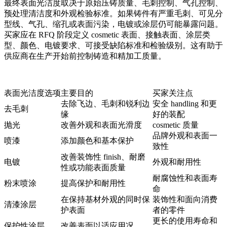
最终表面光洁度取决于原始压铸质量、毛刺控制、气孔控制、
预处理清洁度和外观检验标准。如果铸件有严重毛刺、可见分
型线、气孔、缩孔或表面污染，电镀或涂层仍可能暴露问题。
买家应在 RFQ 阶段定义 cosmetic 表面、接触表面、涂层类
型、颜色、电镀要求、可接受缺陷标准和检验级别。这有助于
供应商在生产开始前控制铸造和精加工质量。
表面光洁度选项
主要目的
买家关注点
去除飞边、毛刺和锐利边
安全 handling 和更
去毛刺
缘
好的装配
抛光
改善外观和表面光滑度
cosmetic 质量
品牌外观和表面一
喷漆
添加颜色和基本保护
致性
改善装饰性 finish、耐磨
电镀
外观和耐用性
性或功能表面质量
耐腐蚀性和表面寿
粉末喷涂
提高保护和耐用性
命
在保持基材外观的同时保
装饰性和面向消费
清漆涂层
护表面
者的零件
更长的使用寿命和
保护性涂层
改善表面以适应用况