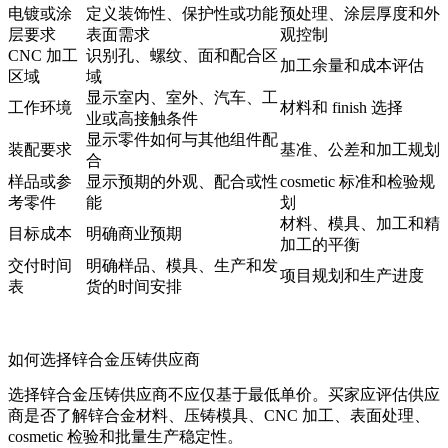
电镀或涂
定义装饰性、保护性或功能
预处理、涂层厚度和外
层要求
表面需求
观控制
CNC 加工
识别孔、螺纹、面和配合区
加工余量和成本评估
区域
域
显示室内、室外、汽车、工
工作环境
材料和 finish 选择
业或高接触条件
显示零件如何与其他组件配
装配要求
基准、公差和加工规划
合
样品或参
显示预期的外观、配合或性
cosmetic 标准和检验规
考零件
能
划
材料、模具、加工和精
目标成本
明确商业预期
加工的平衡
交付时间
明确样品、模具、生产和发
项目规划和生产进度
表
货的时间安排
如何选择锌合金压铸供应商
选择锌合金压铸供应商不应仅基于最低单价。买家应评估供应
商是否了解锌合金材料、压铸模具、CNC 加工、表面处理、
cosmetic 检验和批量生产稳定性。