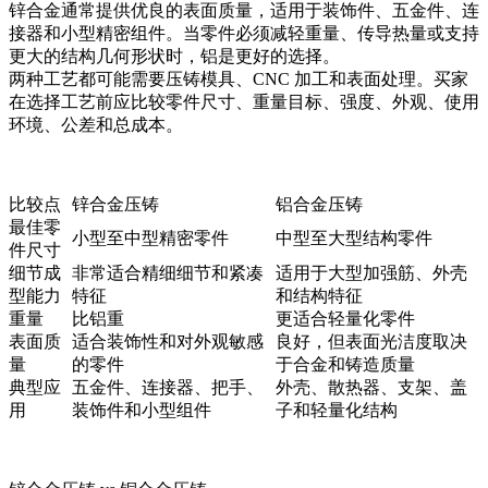
锌合金通常提供优良的表面质量，适用于装饰件、五金件、连
接器和小型精密组件。当零件必须减轻重量、传导热量或支持
更大的结构几何形状时，铝是更好的选择。
两种工艺都可能需要压铸模具、CNC 加工和表面处理。买家
在选择工艺前应比较零件尺寸、重量目标、强度、外观、使用
环境、公差和总成本。
比较点
锌合金压铸
铝合金压铸
最佳零
小型至中型精密零件
中型至大型结构零件
件尺寸
细节成
非常适合精细细节和紧凑
适用于大型加强筋、外壳
型能力
特征
和结构特征
重量
比铝重
更适合轻量化零件
表面质
适合装饰性和对外观敏感
良好，但表面光洁度取决
量
的零件
于合金和铸造质量
典型应
五金件、连接器、把手、
外壳、散热器、支架、盖
用
装饰件和小型组件
子和轻量化结构