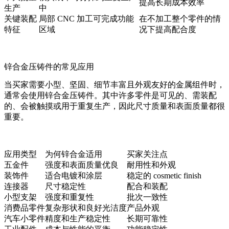
提高长期成本效率
生产
中
关键装配
局部 CNC 加工可完成功能
在不加工整个零件的情
特征
区域
况下提高配合度
锌合金压铸件的常见应用
当买家需要小型、坚固、细节丰富且外观友好的金属组件时，
通常会使用锌合金压铸件。其中许多零件是可见的、需装配
的、会被触摸或用于重复生产，因此尺寸质量和表面质量都很
重要。
应用类型
为何锌合金适用
买家关注点
五金件
强度和表面质量优良
耐用性和外观
装饰件
适合电镀和涂层
稳定的 cosmetic finish
连接器
尺寸稳定性
配合和装配
小型支架
强度和重复性
批次一致性
消费品零件
复杂形状和良好光洁度
产品外观
汽车小零件
精度和生产稳定性
长期可靠性