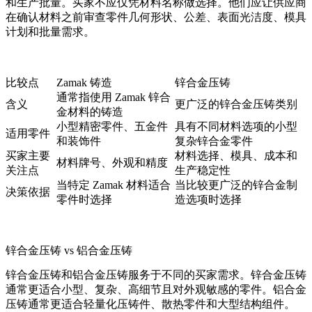
和生产批量。买家不应仅凭材料名称做选择。他们应让供应商
在确认材料之前审查零件几何形状、公差、表面光洁度、模具
计划和批量需求。
比较点
Zamak 铸造
锌合金压铸
通常指使用 Zamak 锌合
含义
更广泛的锌合金压铸类别
金材料的铸造
小型精密零件、五金件
具有不同材料选项的小型
适用零件
和装饰件
复杂锌合金零件
买家主要
材料选择、模具、成本和
材料牌号、外观和精度
关注点
生产稳定性
当特定 Zamak 材料适合
当比较更广泛的锌合金制
决策依据
零件时选择
造选项时选择
锌合金压铸 vs 铝合金压铸
锌合金压铸和
铝合金压铸
服务于不同的买家需求。锌合金压铸
通常更适合小型、复杂、高细节且对外观敏感的零件。铝合金
压铸通常更适合轻量化压铸件、散热零件和大型结构组件。