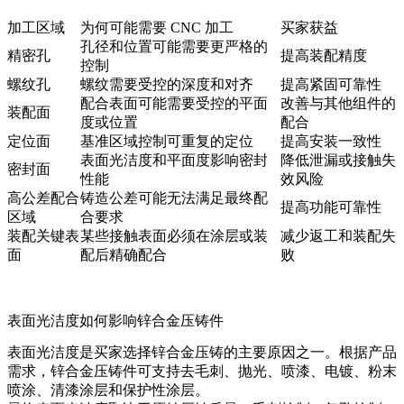
加工区域
为何可能需要 CNC 加工
买家获益
孔径和位置可能需要更严格的
精密孔
提高装配精度
控制
螺纹孔
螺纹需要受控的深度和对齐
提高紧固可靠性
配合表面可能需要受控的平面
改善与其他组件的
装配面
度或位置
配合
定位面
基准区域控制可重复的定位
提高安装一致性
表面光洁度和平面度影响密封
降低泄漏或接触失
密封面
性能
效风险
高公差配合
铸造公差可能无法满足最终配
提高功能可靠性
区域
合要求
装配关键表
某些接触表面必须在涂层或装
减少返工和装配失
面
配后精确配合
败
表面光洁度如何影响锌合金压铸件
表面光洁度是买家选择锌合金压铸的主要原因之一。根据产品
需求，锌合金压铸件可支持去毛刺、抛光、喷漆、电镀、粉末
喷涂、清漆涂层和保护性涂层。