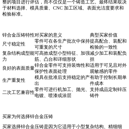
整的项目进行评估，而不仅仅是一个铸造工艺。最终结果取决
于材料选择、模具质量、CNC 加工区域、表面光洁度要求和
检验标准。
锌合金压铸特性
对买家的意义
典型买家价值
零件可在各生产批次中保持
提高配合、装配和
尺寸稳定性
可重复的尺寸
检验的一致性
复杂结构成型能
可高效成型小型特征、加强
减少加工和装配负
力
筋、凸台和详细形状
担
锌合金零件可支持装饰性和
适用于可见且对外
良好的表面质量
保护性表面处理
观敏感的零件
模具在批准后支持稳定的产
有助于控制长期单
生产重复性
出
件成本
零件可进行机加工、抛光、
支持成品定制锌压
二次工艺兼容性
电镀、喷漆或涂层
铸件
买家为何选择锌合金压铸
买家选择锌合金压铸是因为它适用于小型复杂结构、精细细