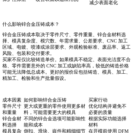
减少表面老化
什么影响锌合金压铸成本？
锌合金压铸成本取决于零件尺寸、零件重量、锌合金材料选
择、模具复杂度、模穴数、年需求量、公差要求、CNC 加工
区域、电镀、喷漆或涂层要求、外观检验标准、废品率、返工
风险、包装和交付要求。
买家不应仅比较铸造单价。如果模具不稳定、表面光洁度不合
格、零件需要意外的 CNC 加工或缺陷率高，较低的铸造价格
可能无法降低总成本。更好的报价应包括铸造、模具、加工、
精加工、检验和生产批量假设。
成本因素
如何影响锌合金压铸
买家行动
零件尺寸
更大或更重的零件使用更多材
优化结构并避免不
和重量
料，可能需要更大的模具
必要的质量
锌合金材
不同的锌合金选项可能影响性
根据实际功能选择
料选择
能和成本
材料
模具复杂
倒扣、滑块、嵌件和精细细节
在开模前使用 DFM