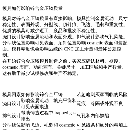
模具如何影响锌合金压铸质量
模具对锌合金压铸质量有直接影响。模具控制金属流动、尺寸
稳定性、表面外观、分型线、顶针痕、飞边、毛刺和重复性。
优质的模具可减少返工、废品和批次不稳定性。
浇口设计影响金属流动和表面外观。排气设计影响气孔风险。
分型线位置影响可见表面。顶针位置影响 cosmetic 表面和装配
面。模具精度也会影响后续的 CNC 加工余量和最终公差控
制。
在开始
锌合金压铸模具制造
之前，买家应确认材料、壁厚、
cosmetic 表面、功能表面、关键尺寸、加工区域和生产数量。
这有助于减少试模修改和生产不稳定。
模具因素
如何影响锌合金压铸
若忽略则买家面临的风险
影响金属流动、填充平衡和
浇口设计
流痕、冷隔或外观不良
可见表面痕迹
帮助铸造过程中 trapped gas
排气设计
气孔和内部缺陷
排出
分型线位
影响飞边、毛刺和 cosmetic
可见线条和额外的精加工