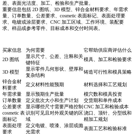
差、表面光洁度、加工、检验和生产批量。
重要信息包括 2D 图纸、3D 模型、锌合金材料要求、年需求
量、订单数量、公差要求、cosmetic 表面标记、表面处理要
求、电镀或涂层要求、CNC 加工区域、工作环境、装配要
求、样品或参考零件、目标成本和交付时间表。
买家信息
为何需要
它帮助供应商评估什么
显示尺寸、公差、注释和关
2D 图纸
模具、加工和检验要求
键特征
显示零件几何形状、壁厚和
3D 模型
铸造可行性和模具策略
复杂结构
锌合金材
定义材料性能预期
材料选择和工艺规划
料要求
年需求量
显示预期生产批量
模穴数和模具投资
订单数量
定义批次大小和生产计划
交货期和单件成本
公差要求
显示哪些尺寸需要严格控制
CNC 加工和检验成本
cosmetic 表
识别可见且对外观关键的区
浇口、顶针、分型线和
面标记
域
精加工规划
表面处理
定义电镀、喷漆、涂层或抛
表面工艺和检验标准
要求
光需求