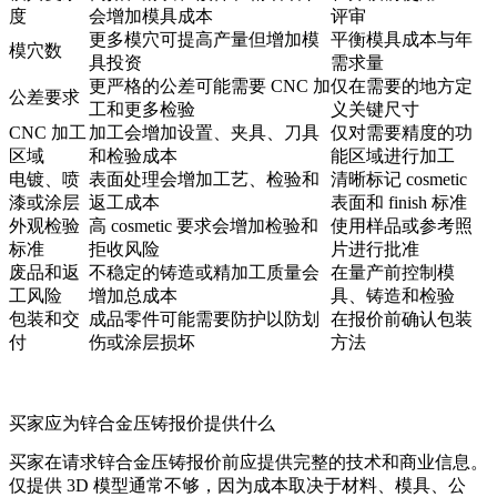
度
会增加模具成本
评审
更多模穴可提高产量但增加模
平衡模具成本与年
模穴数
具投资
需求量
更严格的公差可能需要 CNC 加
仅在需要的地方定
公差要求
工和更多检验
义关键尺寸
CNC 加工
加工会增加设置、夹具、刀具
仅对需要精度的功
区域
和检验成本
能区域进行加工
电镀、喷
表面处理会增加工艺、检验和
清晰标记 cosmetic
漆或涂层
返工成本
表面和 finish 标准
外观检验
高 cosmetic 要求会增加检验和
使用样品或参考照
标准
拒收风险
片进行批准
废品和返
不稳定的铸造或精加工质量会
在量产前控制模
工风险
增加总成本
具、铸造和检验
包装和交
成品零件可能需要防护以防划
在报价前确认包装
付
伤或涂层损坏
方法
买家应为锌合金压铸报价提供什么
买家在请求锌合金压铸报价前应提供完整的技术和商业信息。
仅提供 3D 模型通常不够，因为成本取决于材料、模具、公