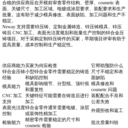
合格的供应商应在开模前审查零件结构、壁厚、cosmetic 表
面、关键尺寸、加工区域、电镀或涂层要求、装配要求和生产
批量。这有助于减少模具修改、表面缺陷、加工问题和生产不
稳定。
Neway 支持需要
锌压铸
、定制金属铸造、
锌压铸模具
、锌压
铸后 CNC 加工、表面光洁度规划和批量生产控制的锌合金压
铸项目。对于采购定制锌压铸件的买家，早期项目评审有助于
提高质量、成本控制和生产稳定性。
供应商能力
买家为何应检查
它帮助预防什么
锌合金压铸
小型锌合金零件需要稳定的铸造
尺寸不稳定和表
经验
和缺陷控制
面缺陷
模具影响细节、分型线、顶针痕
模具修改和
模具能力
和重复性
cosmetic 问题
CNC 加工
关键特征可能需要在铸造后进行
装配配合不良和
支持
加工
公差失效
表面光洁度
锌合金零件通常需要电镀、涂层
外观拒收和返工
控制
或装饰性精加工
精密零件需要稳定的尺寸和
检验能力
批次质量纠纷
cosmetic 检验