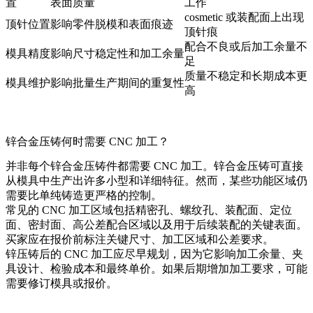
置
表面质量
工作
cosmetic 或装配面上出现
顶针位置
影响零件脱模和表面痕迹
顶针痕
配合不良或后加工余量不
模具精度
影响尺寸稳定性和加工余量
足
质量不稳定和长期成本更
模具维护
影响批量生产期间的重复性
高
锌合金压铸何时需要 CNC 加工？
并非每个锌合金压铸件都需要 CNC 加工。锌合金压铸可直接
从模具中生产出许多小型和详细特征。然而，某些功能区域仍
需要比单纯铸造更严格的控制。
常见的 CNC 加工区域包括精密孔、螺纹孔、装配面、定位
面、密封面、高公差配合区域以及用于后续装配的关键表面。
买家应在报价前标注关键尺寸、加工区域和公差要求。
锌压铸后的 CNC 加工
应尽早规划，因为它影响加工余量、夹
具设计、检验成本和最终单价。如果后期增加加工要求，可能
需要修订模具或报价。