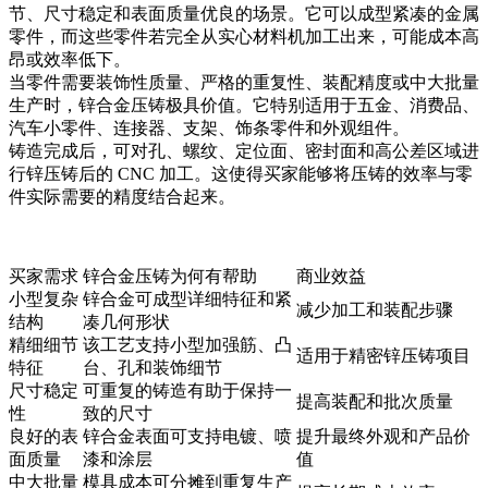
节、尺寸稳定和表面质量优良的场景。它可以成型紧凑的金属
零件，而这些零件若完全从实心材料机加工出来，可能成本高
昂或效率低下。
当零件需要装饰性质量、严格的重复性、装配精度或中大批量
生产时，锌合金压铸极具价值。它特别适用于五金、消费品、
汽车小零件、连接器、支架、饰条零件和外观组件。
铸造完成后，可对孔、螺纹、定位面、密封面和高公差区域进
行
锌压铸后的 CNC 加工
。这使得买家能够将压铸的效率与零
件实际需要的精度结合起来。
买家需求
锌合金压铸为何有帮助
商业效益
小型复杂
锌合金可成型详细特征和紧
减少加工和装配步骤
结构
凑几何形状
精细细节
该工艺支持小型加强筋、凸
适用于精密锌压铸项目
特征
台、孔和装饰细节
尺寸稳定
可重复的铸造有助于保持一
提高装配和批次质量
性
致的尺寸
良好的表
锌合金表面可支持电镀、喷
提升最终外观和产品价
面质量
漆和涂层
值
中大批量
模具成本可分摊到重复生产