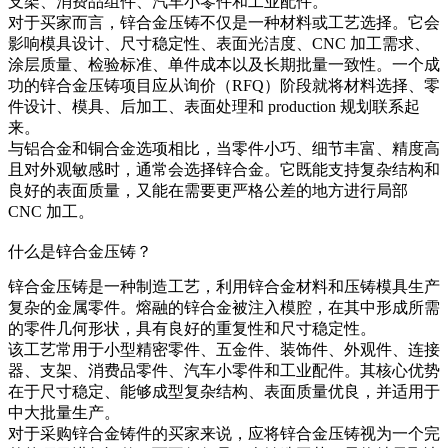
支架、消费品组件、汽车小零件和工业配件。
对于买家而言，锌合金压铸不仅是一种材料或工艺选择。它会
影响模具设计、尺寸稳定性、表面光洁度、CNC 加工需求、
涂层质量、检验标准、单件成本以及长期批量一致性。一个成
功的锌合金压铸项目应从询价（RFQ）阶段就将材料选择、零
件设计、模具、后加工、表面处理和 production 规划联系起
来。
与铝合金和铜合金选项相比，当零件小巧、细节丰富、精度高
且对外观敏感时，通常会选择锌合金。它既能支持复杂结构和
良好的表面质量，又能在需要更严格公差的地方进行局部
CNC 加工。
什么是锌合金压铸？
锌合金压铸是一种制造工艺，利用锌合金材料和压铸模具生产
复杂的金属零件。熔融的锌合金被注入模腔，在其中形成所需
的零件几何形状，具有良好的重复性和尺寸稳定性。
该工艺常用于小型精密零件、五金件、装饰件、外观件、连接
器、支架、消费品零件、汽车小零件和工业配件。其核心优势
在于尺寸稳定、能够成型复杂结构、表面质量优良，并适用于
中大批量生产。
对于采购
锌合金铸件
的买家来说，应将锌合金压铸视为一个完