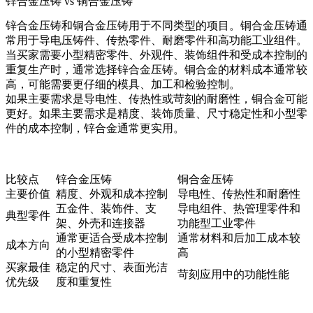
锌合金压铸 vs 铜合金压铸
锌合金压铸和
铜合金压铸
用于不同类型的项目。铜合金压铸通
常用于导电压铸件、传热零件、耐磨零件和高功能工业组件。
当买家需要小型精密零件、外观件、装饰组件和受成本控制的
重复生产时，通常选择锌合金压铸。铜合金的材料成本通常较
高，可能需要更仔细的模具、加工和检验控制。
如果主要需求是导电性、传热性或苛刻的耐磨性，铜合金可能
更好。如果主要需求是精度、装饰质量、尺寸稳定性和小型零
件的成本控制，锌合金通常更实用。
比较点
锌合金压铸
铜合金压铸
主要价值
精度、外观和成本控制
导电性、传热性和耐磨性
五金件、装饰件、支
导电组件、热管理零件和
典型零件
架、外壳和连接器
功能型工业零件
通常更适合受成本控制
通常材料和后加工成本较
成本方向
的小型精密零件
高
买家最佳
稳定的尺寸、表面光洁
苛刻应用中的功能性能
优先级
度和重复性