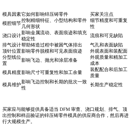
模具因素
它如何影响锌压铸零件
买家关注点
控制精细特征、小型结构和零件
细节精度和可重复
模腔细节
几何形状
性
影响金属流动、表面痕迹和填充
浇口设计
流痕和可见缺陷
稳定性
排气设计
帮助铸造过程中被困气体排出
气孔和表面缺陷
顶针位置
影响零件脱模和可见表面痕迹
外观表面和装配面
分型线位
外观质量和精加工
影响飞边、抛光和涂层准备
置
成本
装配配合和后加工
模具精度
影响尺寸可重复性和加工余量
质量
影响飞边控制和长期的批次一致
模具维护
长期生产稳定性
性
买家应与能够提供具备适当 DFM 审查、浇口规划、排气、顶
出控制和样品验证的
锌压铸零件模具
的供应商合作，然后再进
行大规模生产。