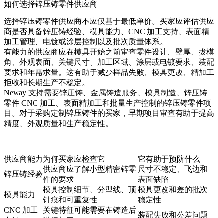
如何选择锌压铸零件供应商
选择锌压铸零件供应商不应仅基于最低单价。买家应评估供应
商是否具备锌压铸经验、模具能力、CNC 加工支持、表面精
加工管理、电镀或涂层控制以及批次质量体系。
有能力的供应商应在模具开始之前审查零件设计、壁厚、拔模
角、外观表面、关键尺寸、加工区域、涂层或电镀要求、装配
要求和年需求量。这有助于减少样品失败、模具更改、精加工
拒收和长期生产不稳定。
Neway 支持需要
锌压铸
、
金属铸造服务
、模具制造、锌压铸
零件 CNC 加工、表面精加工和批量生产控制的锌压铸零件项
目。对于采购定制锌压铸件的买家，早期项目审查有助于提高
精度、外观质量和生产稳定性。
供应商能力
为何买家应检查它
它有助于预防什么
供应商应了解小型精密锌零
尺寸不稳定、飞边和
锌压铸经验
件的要求
表面缺陷
模具控制细节、分型线、顶
模具更改和差的批次
模具能力
针痕和可重复性
稳定性
CNC 加工
关键特征可能需要在铸造后
装配失败和公差问题