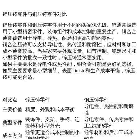
锌压铸零件与铜压铸零件对比
锌压铸零件和
铜压铸零件
用于不同的买家优先级。锌通常被选
用于小型精密零件、装饰组件和成本控制的重复生产。铜合金
通常被选用于导电、导热、耐磨和更高功能的零件。
铜合金压铸可以支持导电性、热传递和耐磨性，但材料和加工
成本通常较高。当买家需要外观质量、细节控制、稳定尺寸和
小型零件的批次一致性时，锌压铸通常更实用。
如果主要要求是导电性或热性能，铜合金可能是更好的选择。
如果主要要求是小型细节、表面 finish 和生产成本平衡，锌压
铸可能更合适。
对比点
锌压铸零件
铜压铸零件
导电性、热性能和耐磨
主要价值
精度、外观和成本平衡
性
装饰件、支架、手柄、连
导电零件、传热零件和
典型零件
接器和小型外壳
工业功能零件
通常更适合成本控制的小
通常材料和后加工成本
成本方向
型精密零件
较高