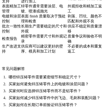
支持
进行加工
表面精加工
锌零件通常需要涂层、电
外观拒收和精加工返
管理
镀、喷漆或抛光
工
电镀和涂层
表面 finish 质量取决于预处
剥落、凹坑、颜色不
控制
理和检查
匹配和外观不良
批次一致性
长期生产需要稳定的尺寸和
供应不稳定和质量漂
控制
外观
移
精密零件需要尺寸和外观记
质量争议和验收不明
检查报告
录
确
生产改进支
供应商可以建议更好的壁
不必要的成本和重复
持
厚、模具和加工计划
返工
常见问题解答
哪些锌压铸零件需要紧密细节和稳定尺寸？
买家如何避免锌压铸零件上的电镀和涂层问题？
买家何时应选择锌压铸零件而不是铝零件？
买家如何减少锌压铸零件中的飞边、毛刺和装配问题？
买家如何在长期订单前验证锌压铸零件？