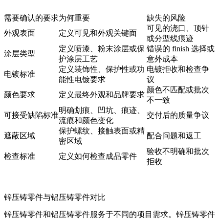
需要确认的要求
为何重要
缺失的风险
可见的浇口、顶针
外观表面
定义可见和外观关键面
或分型线痕迹
定义喷漆、粉末涂层或保
错误的 finish 选择或
涂层类型
护涂层工艺
意外成本
定义装饰性、保护性或功
电镀拒收和检查争
电镀标准
能性电镀要求
议
颜色不匹配或批次
颜色要求
定义最终外观和品牌要求
不一致
明确划痕、凹坑、痕迹、
可接受缺陷标准
交付后的质量争议
流痕和颜色变化
保护螺纹、接触表面或精
遮蔽区域
配合问题和返工
密区域
验收不明确和批次
检查标准
定义如何检查成品零件
拒收
锌压铸零件与铝压铸零件对比
锌压铸零件和
铝压铸零件
服务于不同的项目需求。锌压铸零件