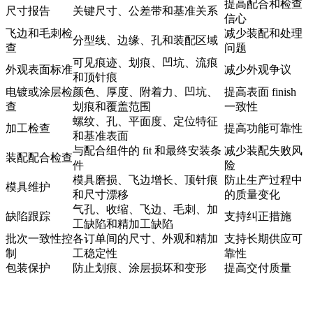
提高配合和检查
尺寸报告
关键尺寸、公差带和基准关系
信心
飞边和毛刺检
减少装配和处理
分型线、边缘、孔和装配区域
查
问题
可见痕迹、划痕、凹坑、流痕
外观表面标准
减少外观争议
和顶针痕
电镀或涂层检
颜色、厚度、附着力、凹坑、
提高表面 finish
查
划痕和覆盖范围
一致性
螺纹、孔、平面度、定位特征
加工检查
提高功能可靠性
和基准表面
与配合组件的 fit 和最终安装条
减少装配失败风
装配配合检查
件
险
模具磨损、飞边增长、顶针痕
防止生产过程中
模具维护
和尺寸漂移
的质量变化
气孔、收缩、飞边、毛刺、加
缺陷跟踪
支持纠正措施
工缺陷和精加工缺陷
批次一致性控
各订单间的尺寸、外观和精加
支持长期供应可
制
工稳定性
靠性
包装保护
防止划痕、涂层损坏和变形
提高交付质量