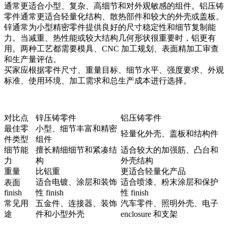
通常更适合小型、复杂、高细节和对外观敏感的组件。铝压铸
零件通常更适合轻量化结构、散热部件和较大的外壳或盖板。
锌通常为小型精密零件提供良好的尺寸稳定性和细节复制能
力。当减重、热性能或较大结构几何形状很重要时，铝更有
用。两种工艺都需要模具、CNC 加工规划、表面精加工审查
和生产量评估。
买家应根据零件尺寸、重量目标、细节水平、强度要求、外观
标准、使用环境、加工需求和总生产成本进行选择。
对比点
锌压铸零件
铝压铸零件
最佳零
小型、细节丰富和精密
轻量化外壳、盖板和结构件
件类型
组件
细节能
擅长精细细节和紧凑结
适合较大的加强筋、凸台和
力
构
外壳结构
重量
比铝重
更适合轻量化产品
适合电镀、涂层和装饰
适合喷漆、粉末涂层和保护
表面
finish
性 finish
性 finish
常见用
五金件、连接器、装饰
汽车零件、照明外壳、电子
途
件和小型外壳
enclosure 和支架