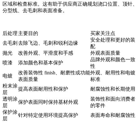
区域和检查标准。这有助于供应商正确规划浇口位置、顶针、
分型线、去毛刺和表面准备。
后处理
主要目的
买家关注点
安全处理和更好的装
去毛刺
去除飞边、毛刺和锐利边缘
配
抛光
改善外观、平滑度和手感
外观表面质量
品牌外观和颜色一致
喷漆
添加颜色和基本保护
性
改善装饰性 finish、耐磨性或功能
外观、耐用性和电镀
电镀
表面质量
标准
粉末涂
提高表面耐用性和保护
耐腐蚀性和长期使用
层
透明涂
装饰性和面向消费者
保护表面同时保持基材外观
层
的零件
保护涂
针对特定使用环境提高保护
表面寿命和耐腐蚀性
层