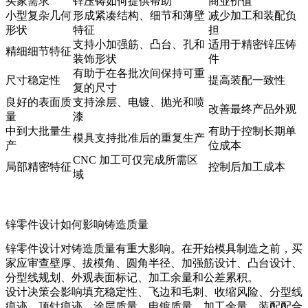
买家需求
锌压铸如何提供帮助
商业价值
小型复杂几何
形成紧凑结构、细节和薄壁
减少加工和装配负
形状
特征
担
支持小加强筋、凸台、孔和
适用于精密锌压铸
精细细节特征
装饰形状
件
有助于在各批次间保持可重
尺寸稳定性
提高装配一致性
复的尺寸
良好的表面质
支持涂层、电镀、抛光和喷
改善最终产品外观
量
漆
中到大批量生
有助于控制长期单
模具支持批准后的重复生产
产
位成本
CNC 加工可仅完成所需区
局部精密特征
控制后加工成本
域
锌零件设计如何影响铸造质量
锌零件设计对铸造质量有重大影响。在开始模具制造之前，买
家应审查壁厚、拔模角、圆角半径、加强筋设计、凸台设计、
分型线规划、外观表面标记、加工余量和公差累积。
设计决策会影响填充稳定性、飞边和毛刺、收缩风险、分型线
痕迹、顶针痕迹、涂层质量、电镀质量、加工余量、装配配合