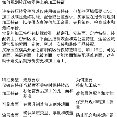
如何规划锌压铸零件上的加工特征
许多锌压铸零件可以仅使用铸造特征，但某些区域需要 CNC
加工以满足最终功能、配合或公差要求。买家应在报价前规划
加工特征，以便供应商评估加工余量、夹具策略、检查成本和
最终单价。
常见的加工特征包括螺纹孔、精密孔、安装面、定位特征、装
配表面、密封区域、平面度控制表面和紧公差特征。这些区域
通常影响紧固、定位、密封、安装和最终产品装配。
买家应在模具开始之前明确区分仅铸造特征、加工特征、可见
表面、涂层表面、电镀表面、功能表面和装配基准表面。这有
助于避免后期报价变更和加工返工。
特征类型
规划要求
为何重要
仅铸造特征
当精度不关键时保持铸态
控制加工成本
标记需要后加工的孔、面和
加工特征
改善最终配合和功能
基准
保护外观和精加工质
可见表面
在模具制造前识别外观面
量
确认涂层类型、厚度和覆盖
涂层表面
防止配合和外观问题