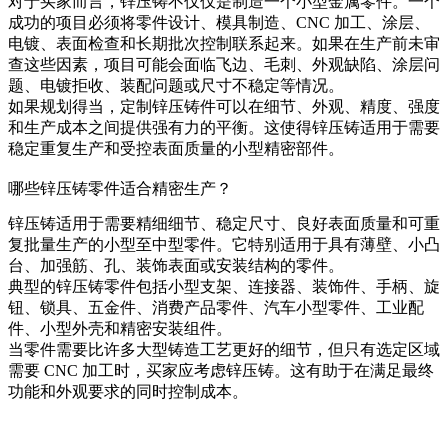
对于买家而言，锌压铸不仅仅是制造一个小型金属零件。一个
成功的项目必须将零件设计、模具制造、CNC 加工、涂层、
电镀、表面检查和长期批次控制联系起来。如果在生产前未审
查这些因素，项目可能会面临飞边、毛刺、外观缺陷、涂层问
题、电镀拒收、装配问题或尺寸不稳定等情况。
如果规划得当，定制锌压铸件可以在细节、外观、精度、强度
和生产成本之间提供强有力的平衡。这使得锌压铸适用于需要
稳定重复生产和受控表面质量的小型精密部件。
哪些锌压铸零件适合精密生产？
锌压铸适用于需要精细细节、稳定尺寸、良好表面质量和可重
复批量生产的小型至中型零件。它特别适用于具有薄壁、小凸
台、加强筋、孔、装饰表面或安装结构的零件。
典型的锌压铸零件包括小型支架、连接器、装饰件、手柄、旋
钮、锁具、五金件、消费产品零件、汽车小型零件、工业配
件、小型外壳和精密安装组件。
当零件需要比许多大型铸造工艺更好的细节，但只有选定区域
需要 CNC 加工时，买家应考虑锌压铸。这有助于在满足最终
功能和外观要求的同时控制成本。