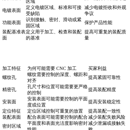
区域
定义电镀区域、标准和可接
减少电镀拒收和外观
电镀表面
受缺陷
争议
识别接触、密封、滑动或紧
功能表面
保护产品性能
固区域
装配基准表
定义用于加工、检查和装配
提高可重复的装配质
面
的基准
量
加工特征
为何可能需要 CNC 加工
买家利益
螺纹需要控制的深度、螺距和
螺纹孔
提高紧固可靠性
对齐
孔尺寸和位置可能需要更严格
精密孔
提高装配精度
的控制
安装表面可能需要控制的平面
安装面
提高安装稳定性
度或位置
定位特征
定位区域控制可重复的放置
提高装配一致性
装配表面
配合表面可能需要控制的配合
减少装配失败风险
平面度和表面光洁度影响密封
减少泄漏或接触失
密封区域
性能
败