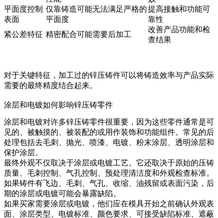
平面度控制
仅靠铸造可能无法满足严格的
提高接触和功能可
表面
平面度
靠性
改善产品功能和检
紧公差特征
精密配合可能需要后加工
查结果
对于关键特征，
加工过的锌压铸件
可以将铸造效率与产品实际
需要的最终精度结合起来。
涂层和电镀如何影响锌压铸零件
涂层和电镀对许多锌压铸零件很重要，因为这些零件通常是可
见的、被触摸的、被装配的或用作装饰和功能组件。常见的后
处理包括去毛刺、抛光、喷漆、电镀、粉末涂层、透明涂层和
保护涂层。
最终外观不仅取决于涂层或电镀工艺。它还取决于原始的压铸
质量、毛刺控制、气孔控制、预处理清洁度和外观检查标准。
如果铸件有飞边、毛刺、气孔、收缩、油残留或表面污染，后
期的涂层或电镀可能会暴露缺陷。
如果买家需要涂层或电镀，他们应在模具开始之前确认外观表
面、涂层类型、电镀标准、颜色要求、可接受缺陷标准、遮蔽