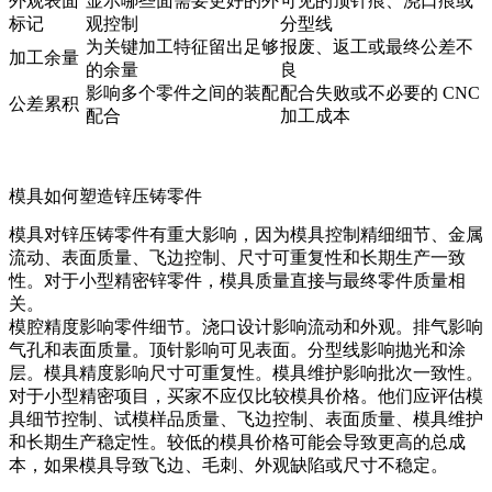
外观表面
显示哪些面需要更好的外
可见的顶针痕、浇口痕或
标记
观控制
分型线
为关键加工特征留出足够
报废、返工或最终公差不
加工余量
的余量
良
影响多个零件之间的装配
配合失败或不必要的 CNC
公差累积
配合
加工成本
模具如何塑造锌压铸零件
模具对锌压铸零件有重大影响，因为模具控制精细细节、金属
流动、表面质量、飞边控制、尺寸可重复性和长期生产一致
性。对于小型精密锌零件，模具质量直接与最终零件质量相
关。
模腔精度影响零件细节。浇口设计影响流动和外观。排气影响
气孔和表面质量。顶针影响可见表面。分型线影响抛光和涂
层。模具精度影响尺寸可重复性。模具维护影响批次一致性。
对于小型精密项目，买家不应仅比较模具价格。他们应评估模
具细节控制、试模样品质量、飞边控制、表面质量、模具维护
和长期生产稳定性。较低的模具价格可能会导致更高的总成
本，如果模具导致飞边、毛刺、外观缺陷或尺寸不稳定。