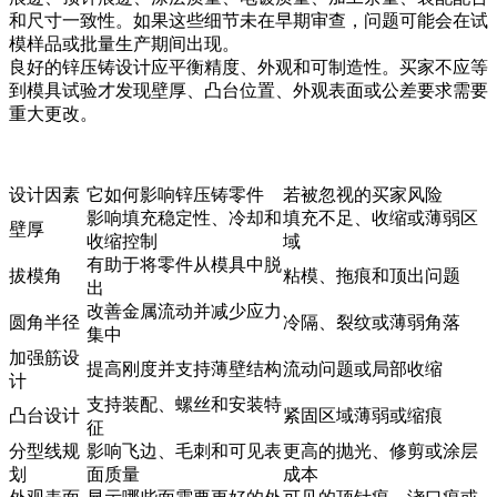
和尺寸一致性。如果这些细节未在早期审查，问题可能会在试
模样品或批量生产期间出现。
良好的锌压铸设计应平衡精度、外观和可制造性。买家不应等
到模具试验才发现壁厚、凸台位置、外观表面或公差要求需要
重大更改。
设计因素
它如何影响锌压铸零件
若被忽视的买家风险
影响填充稳定性、冷却和
填充不足、收缩或薄弱区
壁厚
收缩控制
域
有助于将零件从模具中脱
拔模角
粘模、拖痕和顶出问题
出
改善金属流动并减少应力
圆角半径
冷隔、裂纹或薄弱角落
集中
加强筋设
提高刚度并支持薄壁结构
流动问题或局部收缩
计
支持装配、螺丝和安装特
凸台设计
紧固区域薄弱或缩痕
征
分型线规
影响飞边、毛刺和可见表
更高的抛光、修剪或涂层
划
面质量
成本