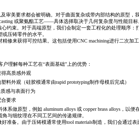
期以及审美要求都会被明确。对于曲面复杂或带内部结构的原型，
casting
或聚氨酯工艺——具体选择取决于几何复杂度与性能目标
核心约束。对于高端原型，我们会制定一套工程化的处理顺序：打磨
塑或压铸零件的水平。
材精修来获得可控结果。这包括使用
CNC machining
进行二次加工
导客户理解每种工艺在“表面基础”上的优势：
获得高质感外观
的塑料外观（硅胶模通常由
rapid prototyping
制作母模后完成）
估质感与表面行为
配合要求
料体系做原型，例如
aluminum alloys
或
copper brass alloys
，以便
圆角与细纹理在不同工艺间的传递规律。
做好准备。由于压铸模通常使用
tool materials
制造，我们会通过表