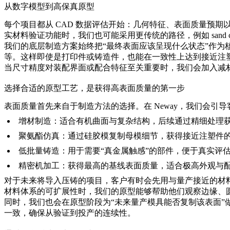
从数字模型到高保真原型
每个项目都从 CAD 数据评估开始：几何特征、表面质量预
实材料验证功能时，我们也可能采用更传统的路径，例如
sand 
我们的底层制造方案始终把“最终表面应该呈现什么状态”作为
等。这样即使是打印件或铸造件，也能在一致性上达到接近注
当尺寸精度对装配界面或配合特征至关重要时，我们会加入减
选择合适的原型工艺，是获得高表面质量的第一步
表面质量首先来自于制造方法的选择。在 Neway，我们会引
增材制造
：适合有机曲面与复杂结构，后续通过精细处理
聚氨酯仿真
：通过硅胶模复制母模细节，获得接近注塑件
低批量铸造
：用于需要“真金属触感”的部件，便于真实评
精密机加工
：获得最高的基线表面质量，适合极高外观与
对于未来将导入压铸的项目，客户有时会先用与量产接近的材
材料体系的可扩展性时，我们的原型能够帮助他们观察边缘、
同时，我们也会在原型阶段为“未来量产模具能否复制该表面”
一致，确保从验证到投产的连续性。