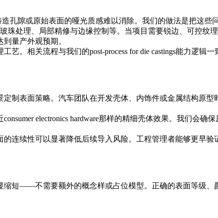
、铸造孔隙或原始表面的哑光质感难以消除。我们的做法是把这些
/玻珠处理、局部精修与边缘控制等。当项目需要锐边、可控纹
达到量产外观预期。
理工艺。相关流程与我们的
post-process for die castings
能力逻辑一
景定制表面策略。汽车团队在开发壳体、内饰件或金属结构原型
近
consumer electronics hardware
那样的精细壳体效果。我们会确保
面的连续性可以显著降低后续导入风险。工程管理者能够更早验
显缩短——不需要额外的概念样或占位模型。正确的表面等级、