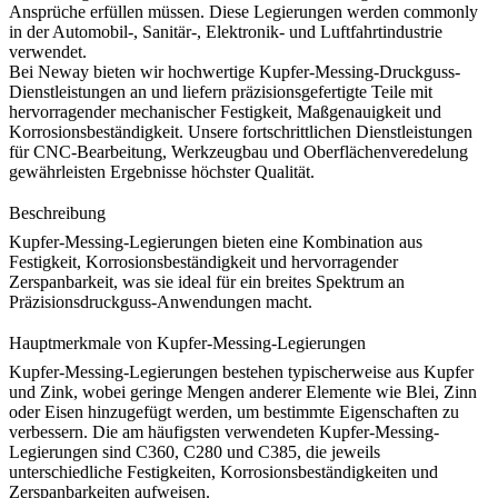
Ansprüche erfüllen müssen. Diese Legierungen werden commonly
in der Automobil-, Sanitär-, Elektronik- und Luftfahrtindustrie
verwendet.
Bei
Neway
bieten wir hochwertige
Kupfer-Messing-Druckguss
-
Dienstleistungen an und liefern präzisionsgefertigte Teile mit
hervorragender mechanischer Festigkeit, Maßgenauigkeit und
Korrosionsbeständigkeit. Unsere fortschrittlichen Dienstleistungen
für
CNC-Bearbeitung
,
Werkzeugbau
und
Oberflächenveredelung
gewährleisten Ergebnisse höchster Qualität.
Beschreibung
Kupfer-Messing-Legierungen bieten eine Kombination aus
Festigkeit, Korrosionsbeständigkeit und hervorragender
Zerspanbarkeit, was sie ideal für ein breites Spektrum an
Präzisionsdruckguss-Anwendungen macht.
Hauptmerkmale von Kupfer-Messing-Legierungen
Kupfer-Messing-Legierungen bestehen typischerweise aus Kupfer
und Zink, wobei geringe Mengen anderer Elemente wie Blei, Zinn
oder Eisen hinzugefügt werden, um bestimmte Eigenschaften zu
verbessern. Die am häufigsten verwendeten Kupfer-Messing-
Legierungen sind C360, C280 und C385, die jeweils
unterschiedliche Festigkeiten, Korrosionsbeständigkeiten und
Zerspanbarkeiten aufweisen.