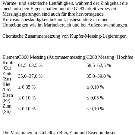
Wärme- und elektrische Leitfähigkeit, während der Zinkgehalt die
mechanischen Eigenschaften und die Gießbarkeit verbessert.
Messinglegierungen sind auch für ihre hervorragende
Korrosionsbeständigkeit bekannt, insbesondere in rauen
Umgebungen wie im Marinebereich und bei Außenanwendungen.
Chemische Zusammensetzung von Kupfer-Messing-Legierungen
Element
C360 Messing (Automatenmessing)
C280 Messing (Hochfest
Kupfer
61,5–63,5 %
58,5–62,5 %
(Cu)
Zink
35,0–37,0 %
35,0–39,0 %
(Zn)
Blei
≤ 0,35 %
≤ 0,10 %
(Pb)
Eisen
≤ 0,10 %
≤ 0,05 %
(Fe)
Zinn
≤ 0,10 %
≤ 0,10 %
(Sn)
Die Variationen im Gehalt an Blei, Zinn und Eisen in diesen