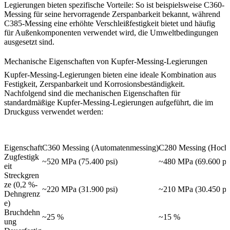
Legierungen bieten spezifische Vorteile: So ist beispielsweise
C360-
Messing
für seine hervorragende Zerspanbarkeit bekannt, während
C385-Messing
eine erhöhte Verschleißfestigkeit bietet und häufig
für Außenkomponenten verwendet wird, die Umweltbedingungen
ausgesetzt sind.
Mechanische Eigenschaften von Kupfer-Messing-Legierungen
Kupfer-Messing-Legierungen bieten eine ideale Kombination aus
Festigkeit, Zerspanbarkeit und Korrosionsbeständigkeit.
Nachfolgend sind die mechanischen Eigenschaften für
standardmäßige Kupfer-Messing-Legierungen aufgeführt, die im
Druckguss verwendet werden:
Eigenschaft
C360 Messing (Automatenmessing)
C280 Messing (Hochf
Zugfestigk
~520 MPa (75.400 psi)
~480 MPa (69.600 ps
eit
Streckgren
ze (0,2 %-
~220 MPa (31.900 psi)
~210 MPa (30.450 ps
Dehngrenz
e)
Bruchdehn
~25 %
~15 %
ung