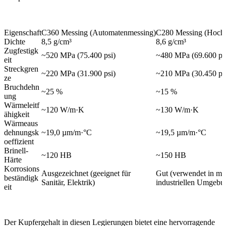
Eigenschaft
C360 Messing (Automatenmessing)
C280 Messing (Hochf
Dichte
8,5 g/cm³
8,6 g/cm³
Zugfestigk
~520 MPa (75.400 psi)
~480 MPa (69.600 ps
eit
Streckgren
~220 MPa (31.900 psi)
~210 MPa (30.450 ps
ze
Bruchdehn
~25 %
~15 %
ung
Wärmeleitf
~120 W/m·K
~130 W/m·K
ähigkeit
Wärmeaus
dehnungsk
~19,0 µm/m·°C
~19,5 µm/m·°C
oeffizient
Brinell-
~120 HB
~150 HB
Härte
Korrosions
Ausgezeichnet (geeignet für
Gut (verwendet in ma
beständigk
Sanitär, Elektrik)
industriellen Umgebu
eit
Der Kupfergehalt in diesen Legierungen bietet eine hervorragende