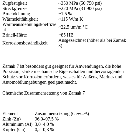
Zugfestigkeit
~350 MPa (50.750 psi)
Streckgrenze
~220 MPa (31.900 psi)
Bruchdehnung
~1,5 %
Wärmeleitfähigkeit
~115 W/m·K
Wärmeausdehnungskoeffizie
~22,5 µm/m·°C
nt
Brinell-Härte
~85 HB
Ausgezeichnet (höher als bei Zamak
Korrosionsbeständigkeit
3)
Zamak 7 ist besonders gut geeignet für Anwendungen, die hohe
Präzision, starke mechanische Eigenschaften und hervorragenden
Schutz vor Korrosion erfordern, was es für Außen-, Marine- und
Automobilumgebungen geeignet macht.
Chemische Zusammensetzung von Zamak 7
Element
Zusammensetzung (Gew.-%)
Zink (Zn)
96,0–97,5 %
Aluminium (Al)
3,0–4,0 %
Kupfer (Cu)
0,2–0,3 %