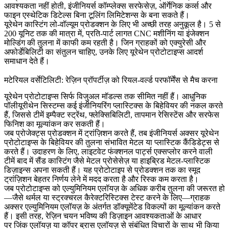
आवश्यकता नहीं होती, इंजीनियर्स कॉम्प्लेक्स सरफेसेज़, ऑर्गेनिक कर्व्स और
फाइन एस्थेटिक डिटेल्स बिना टूलिंग लिमिटेशन्स के बना सकते हैं।
यूरेथेन कास्टिंग लो-वॉल्यूम प्रोडक्शन के लिए भी अच्छी तरह अनुकूल है। 5 से
200 यूनिट तक की मात्रा में, प्रति-पार्ट लागत CNC मशीनिंग या इंजेक्शन
मोल्डिंग की तुलना में काफी कम रहती है। जिन ग्राहकों को एक्युरेसी और
अफोर्डेबिलिटी का संतुलन चाहिए, उनके लिए यूरेथेन प्रोटोटाइप्स आदर्श
समाधान देते हैं।
मटेरियल वर्सेटिलिटी: रेज़िन प्रॉपर्टीज़ को रियल-वर्ल्ड परफॉर्मेंस से मैच करना
यूरेथेन प्रोटोटाइप्स सिर्फ विजुअल मॉडल्स तक सीमित नहीं हैं। आधुनिक
पॉलीयूरीथेन सिस्टम्स कई इंजीनियरिंग प्लास्टिक्स के बिहेवियर की नकल करते
हैं, जिससे टीमें इम्पैक्ट स्ट्रेंथ, फ्लेक्सिबिलिटी, तापमान रेसिस्टेंस और सरफेस
फिनिश का मूल्यांकन कर सकती हैं।
जब प्रोजेक्ट्स प्रोडक्शन में ट्रांज़िशन करते हैं, तब इंजीनियर्स अक्सर यूरेथेन
प्रोटोटाइप्स के बिहेवियर की तुलना संभावित मेटल या प्लास्टिक कैंडिडेट्स से
करते हैं। उदाहरण के लिए, लाइटवेट फंक्शनल पार्ट्स एक्सप्लोर करने वाली
टीमें बाद में
सैंड कास्टिंग
जैसे मेटल प्रोसेसेज़ या हाइब्रिड मेटल-प्लास्टिक
डिज़ाइन्स अपना सकती हैं। यह प्रोटोटाइप से प्रोडक्शन तक का स्मूद
ट्रांज़िशन बेहतर निर्णय लेने में मदद करता है और रिस्क कम करता है।
जब प्रोटोटाइप्स को एल्युमिनियम एलॉयज़ के अधिक करीब तुलना की जरूरत हो
—जैसे थर्मल या स्ट्रक्चरल कैरेक्टरिस्टिक्स टेस्ट करने के लिए—ग्राहक
अक्सर
एल्युमिनियम एलॉयज़
के अंतर्गत डॉक्यूमेंटेड विकल्पों का मूल्यांकन करते
हैं। इसी तरह, रेज़िन चयन भविष्य की डिज़ाइन आवश्यकताओं के आधार
पर
जिंक एलॉयज़
या
कॉपर ब्रास एलॉयज़
से संबंधित विचारों के साथ भी किया