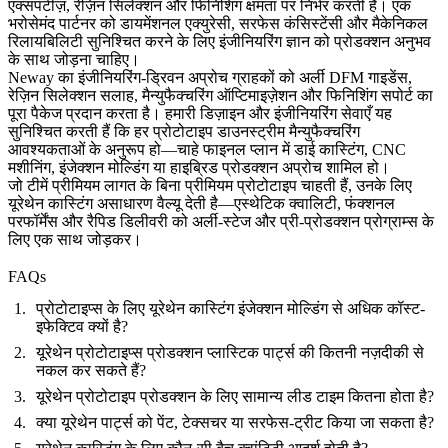
एक्सपर्टीज़, रेज़िन सिलेक्शन और फिनिशिंग क्षमता पर निर्भर करती है। एक
भरोसेमंद पार्टनर को डायमेंशनल एक्युरेसी, सरफेस कंसिस्टेंसी और मैकेनिकल
रिलायबिलिटी सुनिश्चित करने के लिए इंजीनियरिंग ज्ञान को प्रोडक्शन अनुभव
के साथ जोड़ना चाहिए।
Neway का इंजीनियरिंग-ड्रिवन अप्रोच ग्राहकों को अर्ली DFM गाइडेंस,
रेज़िन सिलेक्शन सलाह, मैन्युफैक्चरिंग ऑप्टिमाइज़ेशन और फिनिशिंग सपोर्ट का
पूरा पैकेज प्रदान करता है। हमारी
डिज़ाइन और इंजीनियरिंग सेवाएँ
यह
सुनिश्चित करती हैं कि हर प्रोटोटाइप डाउनस्ट्रीम मैन्युफैक्चरिंग
आवश्यकताओं के अनुरूप हो—चाहे फाइनल प्लान में डाई कास्टिंग, CNC
मशीनिंग, इंजेक्शन मोल्डिंग या हाइब्रिड प्रोडक्शन अप्रोच शामिल हो।
जो टीमें प्रीमियम लागत के बिना प्रीमियम प्रोटोटाइप चाहती हैं, उनके लिए
यूरेथेन कास्टिंग असाधारण वैल्यू देती है—एस्थेटिक क्वालिटी, फंक्शनल
परफॉर्मेंस और रैपिड डिलीवरी को अर्ली-स्टेज और प्री-प्रोडक्शन प्रोग्राम्स के
लिए एक साथ जोड़कर।
FAQs
प्रोटोटाइप्स के लिए यूरेथेन कास्टिंग इंजेक्शन मोल्डिंग से अधिक कॉस्ट-
इफेक्टिव क्यों है?
यूरेथेन प्रोटोटाइप्स प्रोडक्शन प्लास्टिक पार्ट्स की कितनी नज़दीकी से
नकल कर सकते हैं?
यूरेथेन प्रोटोटाइप प्रोडक्शन के लिए सामान्य लीड टाइम कितना होता है?
क्या यूरेथेन पार्ट्स को पेंट, टेक्सचर या सरफेस-ट्रीट किया जा सकता है?