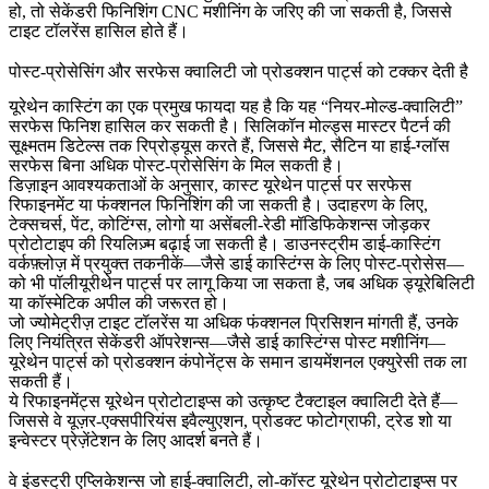
हो, तो सेकेंडरी फिनिशिंग
CNC मशीनिंग
के जरिए की जा सकती है, जिससे
टाइट टॉलरेंस हासिल होते हैं।
पोस्ट-प्रोसेसिंग और सरफेस क्वालिटी जो प्रोडक्शन पार्ट्स को टक्कर देती है
यूरेथेन कास्टिंग का एक प्रमुख फायदा यह है कि यह “नियर-मोल्ड-क्वालिटी”
सरफेस फिनिश हासिल कर सकती है। सिलिकॉन मोल्ड्स मास्टर पैटर्न की
सूक्ष्मतम डिटेल्स तक रिप्रोड्यूस करते हैं, जिससे मैट, सैटिन या हाई-ग्लॉस
सरफेस बिना अधिक पोस्ट-प्रोसेसिंग के मिल सकती है।
डिज़ाइन आवश्यकताओं के अनुसार, कास्ट यूरेथेन पार्ट्स पर सरफेस
रिफाइनमेंट या फंक्शनल फिनिशिंग की जा सकती है। उदाहरण के लिए,
टेक्सचर्स, पेंट, कोटिंग्स, लोगो या असेंबली-रेडी मॉडिफिकेशन्स जोड़कर
प्रोटोटाइप की रियलिज़्म बढ़ाई जा सकती है। डाउनस्ट्रीम डाई-कास्टिंग
वर्कफ़्लोज़ में प्रयुक्त तकनीकें—जैसे
डाई कास्टिंग्स के लिए पोस्ट-प्रोसेस
—
को भी पॉलीयूरीथेन पार्ट्स पर लागू किया जा सकता है, जब अधिक ड्यूरेबिलिटी
या कॉस्मेटिक अपील की जरूरत हो।
जो ज्योमेट्रीज़ टाइट टॉलरेंस या अधिक फंक्शनल प्रिसिशन मांगती हैं, उनके
लिए नियंत्रित सेकेंडरी ऑपरेशन्स—जैसे
डाई कास्टिंग्स पोस्ट मशीनिंग
—
यूरेथेन पार्ट्स को प्रोडक्शन कंपोनेंट्स के समान डायमेंशनल एक्युरेसी तक ला
सकती हैं।
ये रिफाइनमेंट्स यूरेथेन प्रोटोटाइप्स को उत्कृष्ट टैक्टाइल क्वालिटी देते हैं—
जिससे वे यूज़र-एक्सपीरियंस इवैल्युएशन, प्रोडक्ट फोटोग्राफी, ट्रेड शो या
इन्वेस्टर प्रेज़ेंटेशन के लिए आदर्श बनते हैं।
वे इंडस्ट्री एप्लिकेशन्स जो हाई-क्वालिटी, लो-कॉस्ट यूरेथेन प्रोटोटाइप्स पर