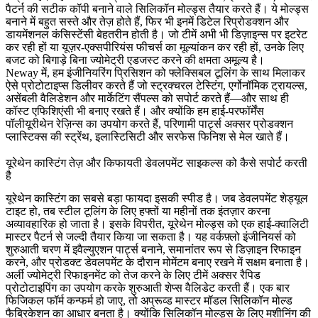
पैटर्न की सटीक कॉपी बनाने वाले सिलिकॉन मोल्ड्स तैयार करते हैं। ये मोल्ड्स
बनाने में बहुत सस्ते और तेज़ होते हैं, फिर भी इनमें डिटेल रिप्रोडक्शन और
डायमेंशनल कंसिस्टेंसी बेहतरीन होती है। जो टीमें अभी भी डिज़ाइन्स पर इटरेट
कर रही हों या यूज़र-एक्सपीरियंस फीचर्स का मूल्यांकन कर रही हों, उनके लिए
बजट को बिगाड़े बिना ज्योमेट्री एडजस्ट करने की क्षमता अमूल्य है।
Neway में, हम इंजीनियरिंग प्रिसिशन को फ्लेक्सिबल टूलिंग के साथ मिलाकर
ऐसे प्रोटोटाइप्स डिलीवर करते हैं जो स्ट्रक्चरल टेस्टिंग, एर्गोनॉमिक ट्रायल्स,
असेंबली वैलिडेशन और मार्केटिंग सैंपल्स को सपोर्ट करते हैं—और साथ ही
कॉस्ट एफिशिएंसी भी बनाए रखते हैं। और क्योंकि हम हाई-परफॉर्मेंस
पॉलीयूरीथेन रेज़िन्स का उपयोग करते हैं, परिणामी पार्ट्स अक्सर प्रोडक्शन
प्लास्टिक्स की स्ट्रेंथ, इलास्टिसिटी और सरफेस फिनिश से मेल खाते हैं।
यूरेथेन कास्टिंग तेज़ और किफायती डेवलपमेंट साइकल्स को कैसे सपोर्ट करती
है
यूरेथेन कास्टिंग का सबसे बड़ा फायदा इसकी स्पीड है। जब डेवलपमेंट शेड्यूल
टाइट हो, तब स्टील टूलिंग के लिए हफ्तों या महीनों तक इंतज़ार करना
अव्यावहारिक हो जाता है। इसके विपरीत, यूरेथेन मोल्ड्स को एक हाई-क्वालिटी
मास्टर पैटर्न से जल्दी तैयार किया जा सकता है। यह वर्कफ़्लो इंजीनियर्स को
शुरुआती चरण में इवैल्युएशन पार्ट्स बनाने, समानांतर रूप से डिज़ाइन रिफाइन
करने, और प्रोडक्ट डेवलपमेंट के दौरान मोमेंटम बनाए रखने में सक्षम बनाता है।
अर्ली ज्योमेट्री रिफाइनमेंट को तेज करने के लिए टीमें अक्सर
रैपिड
प्रोटोटाइपिंग
का उपयोग करके शुरुआती शेप्स वैलिडेट करती हैं। एक बार
फिजिकल फॉर्म कन्फर्म हो जाए, तो अप्रूव्ड मास्टर मॉडल सिलिकॉन मोल्ड
फैब्रिकेशन का आधार बनता है। क्योंकि सिलिकॉन मोल्ड्स के लिए मशीनिंग की