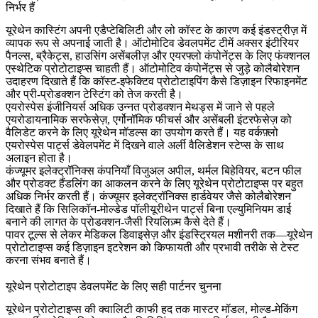
निर्भर हैं
यूरेथेन कास्टिंग अपनी एडैप्टेबिलिटी और लो कॉस्ट के कारण कई इंडस्ट्रीज़ में
व्यापक रूप से अपनाई जाती है। ऑटोमोटिव डेवलपमेंट टीमें अक्सर इंटीरियर
पैनल्स, ब्रैकेट्स, हाउसिंग असेंबलीज़ और एयरफ्लो कंपोनेंट्स के लिए फंक्शनल
एस्थेटिक प्रोटोटाइप्स चाहती हैं।
ऑटोमोटिव कंपोनेंट्स
से जुड़े कोलैबोरेशन
उदाहरण दिखाते हैं कि कॉस्ट-इफेक्टिव प्रोटोटाइपिंग कैसे डिज़ाइन रिफाइनमेंट
और प्री-प्रोडक्शन टेस्टिंग को तेज करती है।
एयरोस्पेस इंजीनियर्स अधिक उन्नत प्रोडक्शन मेथड्स में जाने से पहले
एयरोडायनामिक सरफेसेज़, एर्गोनॉमिक फीचर्स और असेंबली इंटरफेसेज़ को
वैलिडेट करने के लिए यूरेथेन मॉडल्स का उपयोग करते हैं। यह वर्कफ़्लो
एयरोस्पेस पार्ट्स डेवेलपमेंट
में दिखने वाले अर्ली वैलिडेशन स्टेप्स के साथ
अलाइन होता है।
कंज्यूमर इलेक्ट्रॉनिक्स कंपनियाँ विजुअल अपील, थर्मल बिहेवियर, बटन फील
और प्रोडक्ट हैंडलिंग का आकलन करने के लिए यूरेथेन प्रोटोटाइप्स पर बहुत
अधिक निर्भर करती हैं।
कंज्यूमर इलेक्ट्रॉनिक्स हार्डवेयर
जैसे कोलैबोरेशन
दिखाते हैं कि सिलिकॉन-मोल्डेड पॉलीयूरीथेन पार्ट्स बिना एल्युमिनियम डाई
बनाने की लागत के प्रोडक्शन-जैसी रियलिज़्म कैसे देते हैं।
पावर टूल्स से लेकर मेडिकल डिवाइसेज़ और इंडस्ट्रियल मशीनरी तक—यूरेथेन
प्रोटोटाइप्स कई डिज़ाइन इटरेशन को किफायती और प्रभावी तरीके से टेस्ट
करना संभव बनाते हैं।
यूरेथेन प्रोटोटाइप डेवलपमेंट के लिए सही पार्टनर चुनना
यूरेथेन प्रोटोटाइप्स की क्वालिटी काफी हद तक मास्टर मॉडल, मोल्ड-मेकिंग