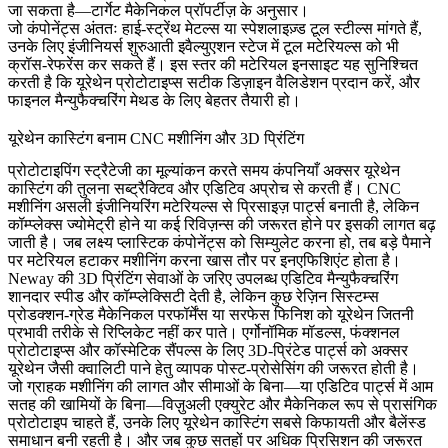
जा सकता है—टार्गेट मैकेनिकल प्रॉपर्टीज़ के अनुसार।
जो कंपोनेंट्स अंततः हाई-स्ट्रेंथ मेटल्स या स्पेशलाइज़्ड टूल स्टील्स मांगते हैं,
उनके लिए इंजीनियर्स शुरुआती इवैल्युएशन स्टेज में
टूल मटेरियल्स
को भी
क्रॉस-रेफरेंस कर सकते हैं। इस स्तर की मटेरियल इनसाइट यह सुनिश्चित
करती है कि यूरेथेन प्रोटोटाइप्स सटीक डिज़ाइन वैलिडेशन प्रदान करें, और
फाइनल मैन्युफैक्चरिंग मेथड के लिए बेहतर तैयारी हो।
यूरेथेन कास्टिंग बनाम CNC मशीनिंग और 3D प्रिंटिंग
प्रोटोटाइपिंग स्ट्रैटेजी का मूल्यांकन करते समय कंपनियाँ अक्सर यूरेथेन
कास्टिंग की तुलना सब्ट्रैक्टिव और एडिटिव अप्रोच से करती हैं। CNC
मशीनिंग असली इंजीनियरिंग मटेरियल्स से प्रिसाइज़ पार्ट्स बनाती है, लेकिन
कॉम्प्लेक्स ज्योमेट्री होने या कई रिविज़न्स की जरूरत होने पर इसकी लागत बढ़
जाती है। जब लक्ष्य प्लास्टिक कंपोनेंट्स को सिम्युलेट करना हो, तब बड़े पैमाने
पर मटेरियल हटाकर मशीनिंग करना खास तौर पर इनएफिशिएंट होता है।
Neway की
3D प्रिंटिंग
सेवाओं के जरिए उपलब्ध एडिटिव मैन्युफैक्चरिंग
शानदार स्पीड और कॉम्प्लेक्सिटी देती है, लेकिन कुछ रेज़िन सिस्टम्स
प्रोडक्शन-ग्रेड मैकेनिकल परफॉर्मेंस या सरफेस फिनिश को यूरेथेन जितनी
प्रभावी तरीके से रिप्लिकेट नहीं कर पाते। एर्गोनॉमिक मॉडल्स, फंक्शनल
प्रोटोटाइप्स और कॉस्मेटिक सैंपल्स के लिए 3D-प्रिंटेड पार्ट्स को अक्सर
यूरेथेन जैसी क्वालिटी पाने हेतु व्यापक पोस्ट-प्रोसेसिंग की जरूरत होती है।
जो ग्राहक मशीनिंग की लागत और सीमाओं के बिना—या एडिटिव पार्ट्स में आम
सतह की खामियों के बिना—विज़ुअली एक्युरेट और मैकेनिकल रूप से प्रासंगिक
प्रोटोटाइप चाहते हैं, उनके लिए यूरेथेन कास्टिंग सबसे किफायती और बैलेंस्ड
समाधान बनी रहती है। और जब कुछ सतहों पर अधिक प्रिसिशन की जरूरत