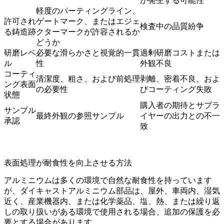
が発生する可能性
軽度のパーティングライン、
許可され
ゲートマーク、またはエジェ
検査中の品質紛争
る鋳造跡
クターマークが許容されるか
どうか
研磨レベ
必要な滑らかさと視覚的一貫
過剰研磨コストまたは
ル
性
外観不良
コーティ
清潔度、粗さ、および前処理
剥離、密着不良、およ
ング表面
の必要性
びコーティング失敗
状態
購入者の期待とサプラ
サンプル
最終外観の参照サンプル
イヤーの出力との不一
承認
致
表面処理が耐食性を向上させる方法
アルミニウムは多くの環境で自然な耐食性を持っています
が、ダイキャストアルミニウム部品は、屋外、車両内、湿気
近く、産業機器内、または化学薬品、塩、熱、または繰り返
しの取り扱いがある環境で使用される場合、追加の保護を必
要とする場合があります。