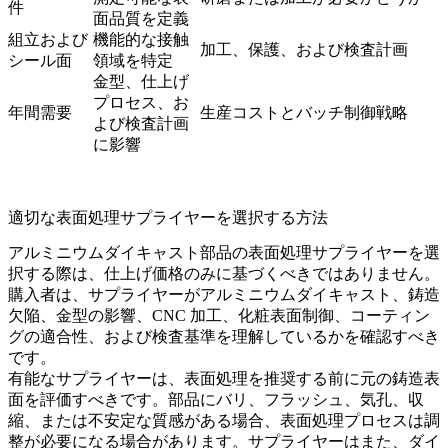
件
面品質を定義
組立および
機能的な接触
加工、保護、および検査計画
シール面
領域を特定
金型、仕上げ
プロセス、お
年間需要
生産コストとバッチ制御戦略
よび検査計画
に影響
適切な表面処理サプライヤーを選択する方法
アルミニウムダイキャスト部品の表面処理サプライヤーを選
択する際は、仕上げ価格のみに基づくべきではありません。
購入者は、サプライヤーがアルミニウムダイキャスト、鋳造
欠陥、金型の影響、CNC 加工、化粧表面制御、コーティン
グの適合性、および検査基準を理解しているかを確認すべき
です。
有能なサプライヤーは、表面処理を推奨する前に元の鋳造表
面を評価すべきです。部品にバリ、フラッシュ、気孔、収
縮、または不安定な質感がある場合、表面処理プロセスは調
整が必要になる場合があります。サプライヤーはまた、
ダイ