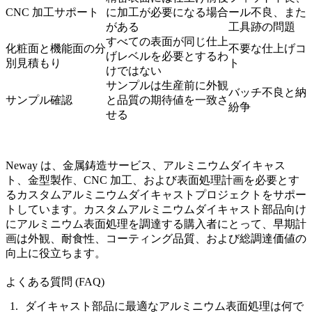
CNC 加工サポート
に加工が必要になる場合
ール不良、また
がある
工具跡の問題
すべての表面が同じ仕上
化粧面と機能面の分
不要な仕上げコ
げレベルを必要とするわ
別見積もり
ト
けではない
サンプルは生産前に外観
バッチ不良と納
サンプル確認
と品質の期待値を一致さ
紛争
せる
Neway は、
金属鋳造サービス
、アルミニウムダイキャス
ト、金型製作、CNC 加工、および表面処理計画を必要とす
るカスタムアルミニウムダイキャストプロジェクトをサポー
トしています。カスタムアルミニウムダイキャスト部品向け
に
アルミニウム表面処理
を調達する購入者にとって、早期計
画は外観、耐食性、コーティング品質、および総調達価値の
向上に役立ちます。
よくある質問 (FAQ)
ダイキャスト部品に最適なアルミニウム表面処理は何で