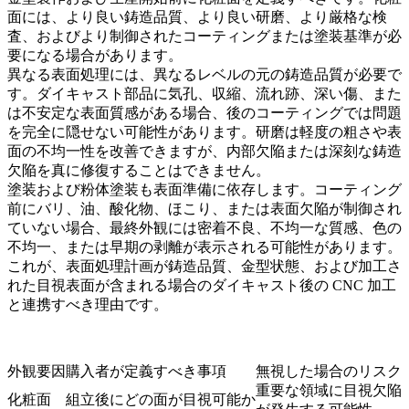
面には、より良い鋳造品質、より良い研磨、より厳格な検
査、およびより制御されたコーティングまたは塗装基準が必
要になる場合があります。
異なる表面処理には、異なるレベルの元の鋳造品質が必要で
す。ダイキャスト部品に気孔、収縮、流れ跡、深い傷、また
は不安定な表面質感がある場合、後のコーティングでは問題
を完全に隠せない可能性があります。研磨は軽度の粗さや表
面の不均一性を改善できますが、内部欠陥または深刻な鋳造
欠陥を真に修復することはできません。
塗装および粉体塗装も表面準備に依存します。コーティング
前にバリ、油、酸化物、ほこり、または表面欠陥が制御され
ていない場合、最終外観には密着不良、不均一な質感、色の
不均一、または早期の剥離が表示される可能性があります。
これが、表面処理計画が鋳造品質、金型状態、および加工さ
れた目視表面が含まれる場合の
ダイキャスト後の CNC 加工
と連携すべき理由です。
外観要因
購入者が定義すべき事項
無視した場合のリスク
重要な領域に目視欠陥
化粧面
組立後にどの面が目視可能か