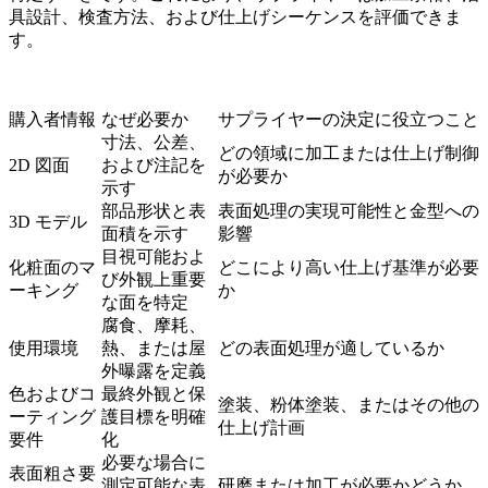
具設計、検査方法、および仕上げシーケンスを評価できま
す。
購入者情報
なぜ必要か
サプライヤーの決定に役立つこと
寸法、公差、
どの領域に加工または仕上げ制御
2D 図面
および注記を
が必要か
示す
部品形状と表
表面処理の実現可能性と金型への
3D モデル
面積を示す
影響
目視可能およ
化粧面のマ
どこにより高い仕上げ基準が必要
び外観上重要
ーキング
か
な面を特定
腐食、摩耗、
使用環境
熱、または屋
どの表面処理が適しているか
外曝露を定義
色およびコ
最終外観と保
塗装、粉体塗装、またはその他の
ーティング
護目標を明確
仕上げ計画
要件
化
必要な場合に
表面粗さ要
測定可能な表
研磨または加工が必要かどうか