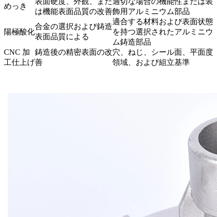
表面硬度、外観、また
適切な場合の機能性または装
めっき
は機能表面品質の改善
飾用アルミニウム部品
適合する材料および表面状態
合金の選択および鋳造
陽極酸化
を持つ選択されたアルミニウ
表面品質による
ム鋳造部品
CNC 加
鋳造後の精密表面の改
穴、ねじ、シール面、平面度
工仕上げ
善
領域、および組立基準