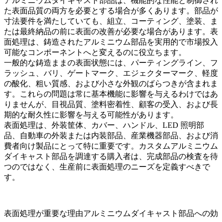
アルミニウムダイキャスト部品は、機能的な性能と制御され
た表面品質の両方を必要とする場合が多くあります。部品が
寸法要件を満たしていても、組立、コーティング、塗装、ま
たは最終納品の前に表面の改善が必要な場合があります。表
面処理は、鋳造されたアルミニウム部品を実用的で市場投入
可能なコンポーネントへと変えるのに役立ちます。
一般的な鋳造ままの表面状態には、パーティングライン、フ
ラッシュ、バリ、ゲートマーク、エジェクターマーク、軽度
の酸化、粗い質感、および小さな外観のばらつきが含まれま
す。これらの問題は常に基本機能に影響を与えるわけではあ
りませんが、目視品質、塗料密着性、顧客の受入、および長
期的な耐久性に影響を与える可能性があります。
表面処理は、外装筐体、カバー、ハンドル、LED 照明部
品、自動車の外装または内装部品、産業機器部品、および消
費者向け製品にとって特に重要です。
カスタムアルミニウム
ダイキャスト部品
を調達する購入者は、完成部品の検査を待
つのではなく、生産前に表面処理のニーズを定義すべきで
す。
表面処理が重要な理由
アルミニウムダイキャスト部品への効