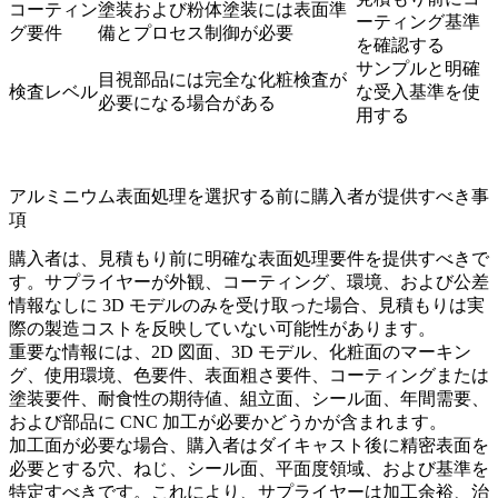
コーティン
塗装および粉体塗装には表面準
ーティング基準
グ要件
備とプロセス制御が必要
を確認する
サンプルと明確
目視部品には完全な化粧検査が
検査レベル
な受入基準を使
必要になる場合がある
用する
アルミニウム表面処理を選択する前に購入者が提供すべき事
項
購入者は、見積もり前に明確な表面処理要件を提供すべきで
す。サプライヤーが外観、コーティング、環境、および公差
情報なしに 3D モデルのみを受け取った場合、見積もりは実
際の製造コストを反映していない可能性があります。
重要な情報には、2D 図面、3D モデル、化粧面のマーキン
グ、使用環境、色要件、表面粗さ要件、コーティングまたは
塗装要件、耐食性の期待値、組立面、シール面、年間需要、
および部品に CNC 加工が必要かどうかが含まれます。
加工面が必要な場合、購入者はダイキャスト後に精密表面を
必要とする穴、ねじ、シール面、平面度領域、および基準を
特定すべきです。これにより、サプライヤーは加工余裕、治