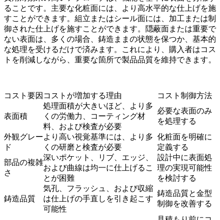
ることです。主要な化粧面には、より高水平的な仕上げを施
すことができます。組立またはシール面には、加工または制
御された仕上げを施すことができます。隠蔽面または重要で
ない表面は、多くの場合、鋳造ままの状態を保つか、基本的
な処理を受けるだけで済みます。これにより、購入者はコス
トを削減しながら、重要な箇所で製品品質を維持できます。
コスト要因
コストが増加する理由
コスト制御方法
処理面積が大きいほど、より多
必要な表面のみ
表面積
くの労働力、コーティング材
を処理する
料、および検査が必要
外観グレー
より高い視覚基準には、より多
化粧面を明確に
ド
くの研磨と検査が必要
定義する
深いポケット、リブ、エッジ、
設計中に表面処
部品の複雑
および曲線は均一に仕上げるこ
理の実現可能性
さ
とが困難
を検討する
気孔、フラッシュ、および収縮
鋳造品質と金型
鋳造品質
は仕上げの手直しを引き起こす
制御を改善する
可能性
見積もり前にコ