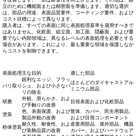
立のために機能面または精密面を準備します。適切な選択
は、部品の用途、表面品質要件、コーティング要件、および
コスト目標によって異なります。
購入者は、すべての表面に同じ表面処理基準を適用すべきで
はありません。化粧面、組立面、加工面、隠蔽面、および重
要でない内部領域は、異なるレベルの表面処理を必要とする
場合があります。これにより、最も重要な領域を保護しなが
らコストを制御できます。
表面処理
主な目的
適した部品
鋭利なエッジ、フラッ
ほとんどのダイキャストアル
バリ取り
シュ、および小さなバ
ミニウム部品
リの除去
外観、滑らかさ、およ
研磨
目視表面および化粧部品
び手触りの改善
色、表面保護、および
筐体、カバー、民生用製品、
塗装
製品外観の改善
および目視コンポーネント
耐久性、耐食性、およ
産業用部品、屋外部品、機器
粉体塗装
び装飾品質の改善
カバー、およびハードウェア