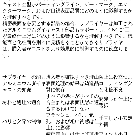
キャスト金型
がパーティングライン、ゲートマーク、エジェ
クターマーク、および目視表面品質にどのように影響するか
を理解すべきです。
精密表面を必要とする部品の場合、サプライヤーは
加工され
たアルミニウムダイキャスト部品
もサポートし、CNC 加工
が最終仕上げにどのように影響するかを理解すべきです。機
能面と化粧面を別々に見積もることができるサプライヤー
は、購入者がコストをより効果的に制御するのに役立ちま
す。
サプライヤーの能力
購入者が確認すべき理由
防止に役立つこ
アルミニウムダイキ
表面処理の結果は鋳造品
コーティング欠
ャストの知識
質に依存
と化粧不良
すべての処理がすべての
間違った仕上げ
材料と処理の適合
合金または表面状態に適
選択
合するわけではない
フラッシュ、バリ、気
手直しと不安定
バリと欠陥の制御
孔、および粗い質感は仕
外観
上げに影響
精密表面には仕上げ前後
フィット不良、