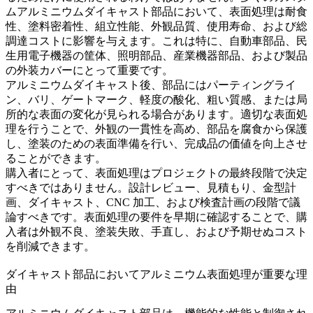
ムアルミニウムダイキャスト部品において、表面処理は耐食
性、塗料密着性、組立性能、外観品質、使用寿命、および総
調達コストに影響を与えます。これは特に、自動車部品、民
生用電子機器の筐体、照明部品、産業機器部品、および製品
の外装カバーにとって重要です。
アルミニウムダイキャスト
後、部品にはパーティングライ
ン、バリ、ゲートマーク、軽度の酸化、粗い質感、または局
所的な表面の変化が見られる場合があります。適切な表面処
理を行うことで、外観の一貫性を高め、部品を腐食から保護
し、塗装のための表面準備を行い、完成品の価値を向上させ
ることができます。
購入者にとって、表面処理はプロジェクトの最終段階で決定
すべきではありません。設計レビュー、見積もり、金型計
画、ダイキャスト、CNC 加工、および検査計画の段階で議
論すべきです。表面処理の要件を早期に確認することで、購
入者は外観不良、塗装失敗、手直し、および予期せぬコスト
を削減できます。
ダイキャスト部品においてアルミニウム表面処理が重要な理
由