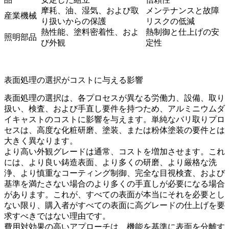
摩耗、油、湿気、および取
メンテナンスと故障
産業機械
り扱いからの保護
リスクの低減
熱性能、塗料密着性、およ
熱制御と仕上げの安
照明部品
び外観
定性
表面処理の選択がコストに与える影響
表面処理の選択は、各プロセスが異なる労働力、設備、取り
扱い、検査、および手直し要件を持つため、アルミニウムダ
イキャストのコストに影響を与えます。単純なバリ取りプロ
セスは、高度な化粧研磨、塗装、または粉体塗装の要件とは
大きく異なります。
より高い外観グレードは通常、コストを増加させます。これ
には、より良い鋳造表面、より多くの研磨、より厳格な洗
浄、より慎重なコーティング制御、完全な目視検査、および
基準を満たさない場合のより多くの手直しが必要になる場合
があります。これが、すべての表面が本当にそれを必要とし
ない限り、購入者がすべての表面に高グレードの仕上げを要
求すべきではない理由です。
費用対効果の高いアプローチは、機能を基準に表面を分離す