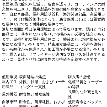
表面処理は酸化を低減し、腐食を遅らせ、コーティングの耐
久性を向上させ、最終製品を外観の経年劣化から保護できま
す。自動車部品、屋外用照明器具、海洋関連部品、産業用カ
バー、および機器筐体にとって、腐食保護はしばしば視覚的
な要件だけでなく機能的な要件です。
適切な表面処理は使用環境によって異なります。隠れた内部
部品には、基本的なバリ取りと清掃のみが必要な場合があり
ます。目視可能な屋外用筐体には、塗装または粉体塗装が必
要になる場合があります。精密組立部品には、公差を維持し
ながら酸化から保護された加工面が必要になる場合がありま
す。購入者は、サプライヤーが適切なプロセスを計画できる
ように、見積もり前に耐食性の期待値を定義すべきです。
使用環境
表面処理の焦点
購入者の懸念
屋内民生
外観、触感、およびコーテ
化粧品質とユーザー
用製品
ィングの一貫性
の認識
長期的な外観と耐久
屋外機器
耐食性と耐候保護
性
自動車部
耐食性、耐摩耗性、および
使用寿命とバッチの
品
安定した組立
信頼性