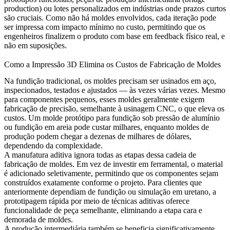
production) ou lotes personalizados em indústrias onde prazos curtos
são cruciais. Como não há moldes envolvidos, cada iteração pode
ser impressa com impacto mínimo no custo, permitindo que os
engenheiros finalizem o produto com base em feedback físico real, e
não em suposições.
Como a Impressão 3D Elimina os Custos de Fabricação de Moldes
Na fundição tradicional, os moldes precisam ser usinados em aço,
inspecionados, testados e ajustados — às vezes várias vezes. Mesmo
para componentes pequenos, esses moldes geralmente exigem
fabricação de precisão, semelhante à usinagem CNC, o que eleva os
custos. Um molde protótipo para fundição sob pressão de alumínio
ou
fundição em areia
pode custar milhares, enquanto moldes de
produção podem chegar a dezenas de milhares de dólares,
dependendo da complexidade.
A manufatura aditiva ignora todas as etapas dessa cadeia de
fabricação de moldes. Em vez de investir em ferramental, o material
é adicionado seletivamente, permitindo que os componentes sejam
construídos exatamente conforme o projeto. Para clientes que
anteriormente dependiam de fundição ou simulação em uretano, a
prototipagem rápida
por meio de técnicas aditivas oferece
funcionalidade de peça semelhante, eliminando a etapa cara e
demorada de moldes.
A produção intermediária também se beneficia significativamente.