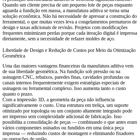
Quando um cliente precisa de um pequeno lote de peças enquanto
aguarda a fundição em massa, a manufatura aditiva se torna uma
solução econômica. Não há necessidade de apressar a construção do
ferramental, o que muitas vezes leva a congelamentos prematuros de
design e taxas adicionais de revisão. Projetos com modificações
frequentes minimizam perdas porque cada iteração digital é impressa
diretamente, sem a necessidade de refazer moldes de aço.
Liberdade de Design e Redução de Custos por Meio da Otimização
Geométrica
Uma das maiores vantagens financeiras da manufatura aditiva vem
de sua liberdade geométrica. Na fundição sob pressão ou na
usinagem CNC
, rebaixos, paredes finas, cavidades profundas ou
canais internos frequentemente exigem estratégias especiais de
usinagem ou ferramental complexo. Isso aumenta tanto o custo
quanto o prazo.
Com a impressão 3D, a geometria da peça não influencia
significativamente o custo. Uma estrutura em treliça, um suporte
otimizado por topologia ou um conjunto altamente integrado pode
ser impresso sem complexidade adicional de fabricação. Isso
possibilita a consolidação de peças — combinando o que antes eram
vários componentes usinados ou fundidos em uma única peça
impressa — reduzindo custos de montagem e eliminando fixadores
ou operações de união.