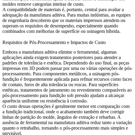
moldes remove categorias inteiras de custo.
A compatibilidade de materiais é, portanto, central para avaliar a
adequação da manufatura aditiva. Para muitas indústrias, as equipes
de engenharia descobrem que os materiais impressos atendem ou
superam os requisitos de desempenho, especialmente quando
combinados com melhorias de superfície ou usinagem híbrida.
Requisitos de Pós-Processamento e Impactos de Custo
Embora a manufatura aditiva elimine o ferramental, algumas
aplicações ainda exigem tratamentos posteriores para atender a
padrões de tolerância e estética. Dependendo do uso final, as peças
impressas em 3D podem passar por uma ou várias operações de pós-
processamento. Para componentes metálicos, a
usinagem pós-
fundição
é frequentemente aplicada para refinar recursos como faces
de contato, furos de alta tolerância ou roscas. Para superfícies
estéticas, tratamentos de jateamento ou revestimento comparáveis ao
pós-processamento para fundição sob pressão
ajudam a alcançar
aparência uniforme ou resistência à corrosão.
O custo dessas operações é geralmente menor em comparação com
a fundição tradicional, onde o acabamento também deve corrigir
linhas de partição do molde, ângulos de extração e rebarbas. A
ausência de ferramental na manufatura aditiva reduz tanto a variação
quanto o retrabalho, tornando o pós-processamento mais simples e
previsível.