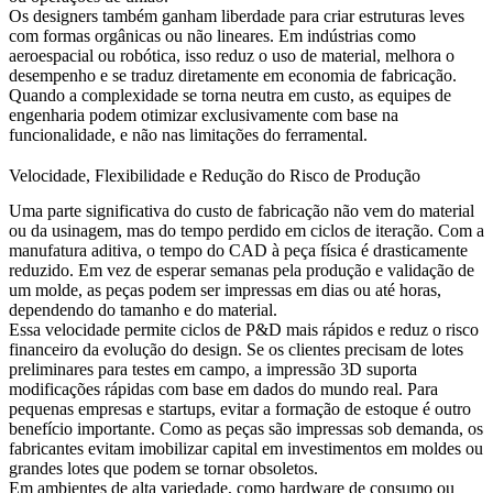
Os designers também ganham liberdade para criar estruturas leves
com formas orgânicas ou não lineares. Em indústrias como
aeroespacial ou robótica, isso reduz o uso de material, melhora o
desempenho e se traduz diretamente em economia de fabricação.
Quando a complexidade se torna neutra em custo, as equipes de
engenharia podem otimizar exclusivamente com base na
funcionalidade, e não nas limitações do ferramental.
Velocidade, Flexibilidade e Redução do Risco de Produção
Uma parte significativa do custo de fabricação não vem do material
ou da usinagem, mas do tempo perdido em ciclos de iteração. Com a
manufatura aditiva, o tempo do CAD à peça física é drasticamente
reduzido. Em vez de esperar semanas pela produção e validação de
um molde, as peças podem ser impressas em dias ou até horas,
dependendo do tamanho e do material.
Essa velocidade permite ciclos de P&D mais rápidos e reduz o risco
financeiro da evolução do design. Se os clientes precisam de lotes
preliminares para testes em campo, a impressão 3D suporta
modificações rápidas com base em dados do mundo real. Para
pequenas empresas e startups, evitar a formação de estoque é outro
benefício importante. Como as peças são impressas sob demanda, os
fabricantes evitam imobilizar capital em investimentos em moldes ou
grandes lotes que podem se tornar obsoletos.
Em ambientes de alta variedade, como hardware de consumo ou