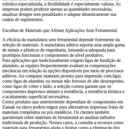
robótica especializada, a flexibilidade é especialmente valiosa. As
empresas podem produzir apenas as quantidades necessárias,
atualizar designs sem penalidades e adaptar dinamicamente sua
cadeia de suprimentos.
Escolhas de Materiais que Afetam Aplicações Sem Ferramental
A eficácia da manufatura sem ferramental depende fortemente da
seleção de materiais. A manufatura aditiva suporta uma ampla gama
de metais e plásticos de engenharia, tornando-a adequada para
protótipos funcionais e componentes de nível produtivo.
Para aplicações que tradicionalmente exigem ligas de fundição de
alumínio, as equipes frequentemente avaliam as compensações
mecânicas em relação às opções disponíveis por meio de processos
aditivos. Ao comparar materiais prontos para impressão com ligas
como
ligas de alumínio
ou metais não ferrosos de alto desempenho,
como
ligas de cobre e latão
, a seleção correta garante que os
componentes impressos atinjam a resistência, a resistência térmica e
o acabamento superficial necessários.
Certos produtos que anteriormente dependiam de componentes em
Zamak ou zinco podem migrar para alternativas impressas feitas de
materiais compósitos ou pós metálicos. Os clientes também
questionam sobre materiais de ferramental ao analisar métodos
tradicionais de produção. Nesses casos, a consulta a recursos como
materiais para ferramentas
ajuda a ilustrar como a eliminação dos