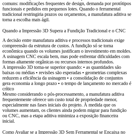
comuns: modificações frequentes de design, demanda por protótipos
funcionais e pedidos em pequenos lotes. Quando o ferramental
tradicional restringiria prazos ou orçamentos, a manufatura aditiva se
torna a escolha mais ágil.
Quando a Impressão 3D Supera a Fundição Tradicional e o CNC
A decisão entre manufatura aditiva e processos tradicionais exige
compreensão da estrutura de custos. A fundição só se torna
econômica quando os volumes justificam o investimento em moldes.
A usinagem CNC escala bem, mas pode enfrentar dificuldades com
formas altamente orgânicas ou recursos internos profundos.
A impressão 3D torna-se superior quando: • as quantidades são
baixas ou médias • revisões são esperadas • geometrias complexas
reduzem a eficiência da usinagem • a consolidação de conjuntos
gera economia a longo prazo • o tempo de lançamento no mercado é
crítico
Mesmo considerando o pós-processamento, a manufatura aditiva
frequentemente oferece um custo total de propriedade menor,
especialmente nas fases iniciais do projeto. À medida que os
volumes aumentam, os clientes ainda podem migrar para fundição
ou CNC, mas a etapa aditiva minimiza a exposição financeira
inicial.
Como Avaliar se a Impressão 3D Sem Ferramental se Encaixa no