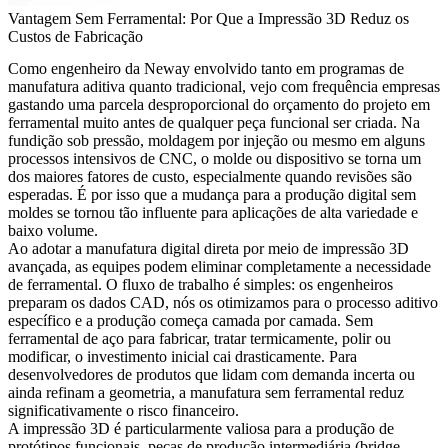
Vantagem Sem Ferramental: Por Que a Impressão 3D Reduz os
Custos de Fabricação
Como engenheiro da Neway envolvido tanto em programas de
manufatura aditiva quanto tradicional, vejo com frequência empresas
gastando uma parcela desproporcional do orçamento do projeto em
ferramental muito antes de qualquer peça funcional ser criada. Na
fundição sob pressão, moldagem por injeção ou mesmo em alguns
processos intensivos de CNC, o molde ou dispositivo se torna um
dos maiores fatores de custo, especialmente quando revisões são
esperadas. É por isso que a mudança para a produção digital sem
moldes se tornou tão influente para aplicações de alta variedade e
baixo volume.
Ao adotar a manufatura digital direta por meio de
impressão 3D
avançada, as equipes podem eliminar completamente a necessidade
de ferramental. O fluxo de trabalho é simples: os engenheiros
preparam os dados CAD, nós os otimizamos para o processo aditivo
específico e a produção começa camada por camada. Sem
ferramental de aço para fabricar, tratar termicamente, polir ou
modificar, o investimento inicial cai drasticamente. Para
desenvolvedores de produtos que lidam com demanda incerta ou
ainda refinam a geometria, a manufatura sem ferramental reduz
significativamente o risco financeiro.
A impressão 3D é particularmente valiosa para a produção de
protótipos funcionais, peças de produção intermediária (bridge