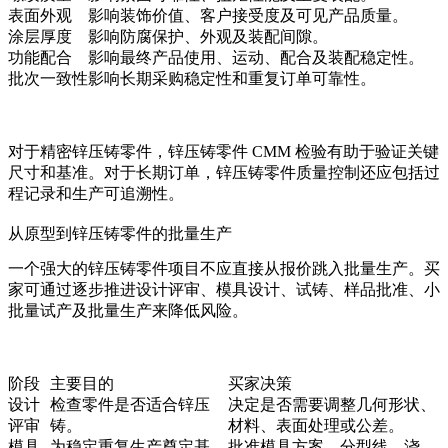
表面外观
影响装饰价值、客户接受度及可见产品质量。
涂层厚度
影响防腐保护、外观及装配间隙。
功能配合
影响最终产品使用、运动、配合及装配稳定性。
批次一致性
影响长期采购稳定性和重复订单可靠性。
对于精密锌压铸零件，
锌压铸零件 CMM 检验
有助于验证关键
尺寸和基准。对于长期订单，
锌压铸零件质量控制
还应包括过
程记录和生产可追溯性。
从原型到锌压铸零件的批量生产
一个强大的锌压铸零件项目不应直接从报价跳入批量生产。买
家可通过逐步推进设计评审、模具设计、试铸、样品批准、小
批量试产及批量生产来降低风险。
阶段
主要目的
买家决策
设计
检查零件是否适合锌压
决定是否需要调整几何形状、
评审
铸。
材料、表面处理或公差。
模具
为稳定重复生产奠定基
批准模具方案、分型线、浇