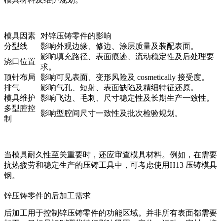
模具因素
对锌压铸零件的影响
分型线
影响外观边缘、修边、涂层质量及装配表面。
影响填充路径、表面痕迹、流动稳定性及后处理要
浇口位置
求。
顶针布局
影响可见表面、变形风险及 cosmetically 接受度。
排气
影响气孔、短射、表面缺陷及精细特征还原。
模具维护
影响飞边、毛刺、尺寸稳定性及长期生产一致性。
多型腔控
影响型腔间尺寸一致性及批次检验规划。
制
当模具耐久性至关重要时，还应审查模具材料。例如，在需要
抗热疲劳和稳定生产的压铸工具中，可考虑使用
H13 压铸模具
钢
。
锌压铸零件的后加工需求
后加工用于控制锌压铸零件的功能区域。并非所有表面都需要