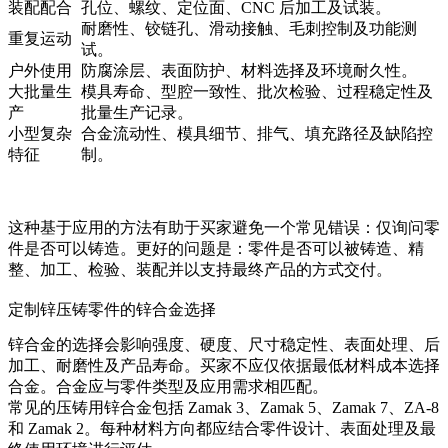
装配配合
孔位、螺纹、定位面、CNC 后加工及试装。
耐磨性、铰链孔、滑动接触、毛刺控制及功能测
重复运动
试。
户外使用
防腐涂层、表面防护、材料选择及环境耐久性。
大批量生
模具寿命、型腔一致性、批次检验、过程稳定性及
产
批量生产记录。
小型复杂
合金流动性、模具细节、排气、填充路径及缺陷控
特征
制。
这种基于应用的方法有助于买家避免一个常见错误：仅询问零
件是否可以铸造。更好的问题是：零件是否可以被铸造、精
整、加工、检验、装配并以支持最终产品的方式交付。
定制锌压铸零件的锌合金选择
锌合金的选择会影响强度、硬度、尺寸稳定性、表面处理、后
加工、耐磨性及产品寿命。买家不应仅依据最低材料成本选择
合金。合金应与零件类型及应用需求相匹配。
常见的
压铸用锌合金
包括 Zamak 3、Zamak 5、Zamak 7、ZA-8
和 Zamak 2。每种材料方向都应结合零件设计、表面处理及最