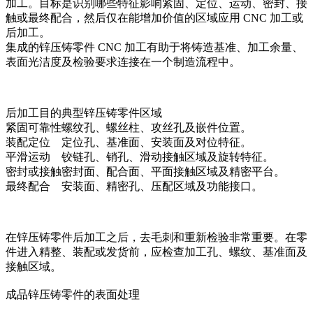
加工。目标是识别哪些特征影响紧固、定位、运动、密封、接
触或最终配合，然后仅在能增加价值的区域应用 CNC 加工或
后加工。
集成的
锌压铸零件 CNC 加工
有助于将铸造基准、加工余量、
表面光洁度及检验要求连接在一个制造流程中。
后加工目的
典型锌压铸零件区域
紧固可靠性
螺纹孔、螺丝柱、攻丝孔及嵌件位置。
装配定位
定位孔、基准面、安装面及对位特征。
平滑运动
铰链孔、销孔、滑动接触区域及旋转特征。
密封或接触
密封面、配合面、平面接触区域及精密平台。
最终配合
安装面、精密孔、压配区域及功能接口。
在
锌压铸零件后加工
之后，去毛刺和重新检验非常重要。在零
件进入精整、装配或发货前，应检查加工孔、螺纹、基准面及
接触区域。
成品锌压铸零件的表面处理