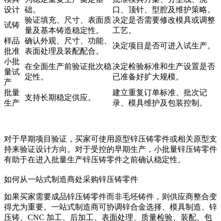
设计
础。
口、顶针、型腔及维护策略。
验证填充、尺寸、表面质
决定是否需要修改模具或调整
试铸
量及基本铸造稳定性。
工艺。
样品
确认外观、尺寸、功能、
决定项目是否可进入试生产。
批准
表面处理及装配配合。
小批
在全面生产前验证批次稳
决定检验标准和生产设置是否
量试
定性。
已准备好扩大规模。
产
批量
建立重复订单标准、批次记
支持长期稳定供应。
生产
录、模具维护及包装控制。
对于早期项目验证，买家可使用
原型锌压铸零件
或相关原型支
持来验证设计方向。对于受控的早期生产，
小批量锌压铸零件
有助于在进入
批量生产锌压铸零件
之前确认稳定性。
如何从一站式制造商处采购锌压铸零件
如果买家需要成品锌压铸零件而非毛坯铸件，则供应商整合变
得尤为重要。一站式制造商可协调锌合金选择、模具制造、锌
压铸、CNC 加工、后加工、表面处理、质量检验、装配、包