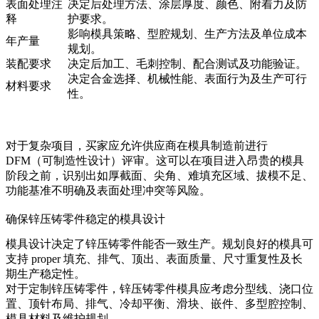
表面处理注
决定后处理方法、涂层厚度、颜色、附着力及防
释
护要求。
影响模具策略、型腔规划、生产方法及单位成本
年产量
规划。
装配要求
决定后加工、毛刺控制、配合测试及功能验证。
决定合金选择、机械性能、表面行为及生产可行
材料要求
性。
对于复杂项目，买家应允许供应商在模具制造前进行
DFM（可制造性设计）评审。这可以在项目进入昂贵的模具
阶段之前，识别出如厚截面、尖角、难填充区域、拔模不足、
功能基准不明确及表面处理冲突等风险。
确保锌压铸零件稳定的模具设计
模具设计决定了锌压铸零件能否一致生产。规划良好的模具可
支持 proper 填充、排气、顶出、表面质量、尺寸重复性及长
期生产稳定性。
对于定制锌压铸零件，
锌压铸零件模具
应考虑分型线、浇口位
置、顶针布局、排气、冷却平衡、滑块、嵌件、多型腔控制、
模具材料及维护规划。