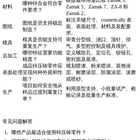
根据最终用途比较 Zamak 3、
哪种锌合金符合零
材料
Zamak 5、Zamak 7、ZA-8 和
件要求？
Zamak 2。
标注关键尺寸、cosmetically 表
图纸是否支持稳定
图纸
面、表面处理、材料及装配要
制造？
求。
模具是否能支持可
审查分型线、浇口、顶针、排
模具
重复生产？
气、多型腔控制及模具维护。
哪些特征需要功能
定义螺纹孔、定位孔、铰链孔、
后加工
精度？
密封面及基准。
成品锌压铸零件应
规划喷漆、粉末喷涂、装饰涂
表面处理
呈现何种外观和性
层、耐磨涂层、防腐涂层、滚磨
能？
或喷砂。
项目如何安全地从
利用原型支持、小批量试产、检
生产
样品过渡到重复订
验记录及批量生产标准。
单？
常见问题解答
哪些产品最适合使用锌压铸零件？