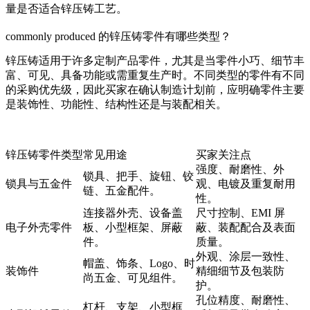
量是否适合锌压铸工艺。
commonly produced 的锌压铸零件有哪些类型？
锌压铸适用于许多定制产品零件，尤其是当零件小巧、细节丰
富、可见、具备功能或需重复生产时。不同类型的零件有不同
的采购优先级，因此买家在确认制造计划前，应明确零件主要
是装饰性、功能性、结构性还是与装配相关。
锌压铸零件类型
常见用途
买家关注点
强度、耐磨性、外
锁具、把手、旋钮、铰
锁具与五金件
观、电镀及重复耐用
链、五金配件。
性。
连接器外壳、设备盖
尺寸控制、EMI 屏
电子外壳零件
板、小型框架、屏蔽
蔽、装配配合及表面
件。
质量。
外观、涂层一致性、
帽盖、饰条、Logo、时
装饰件
精细细节及包装防
尚五金、可见组件。
护。
孔位精度、耐磨性、
杠杆、支架、小型框