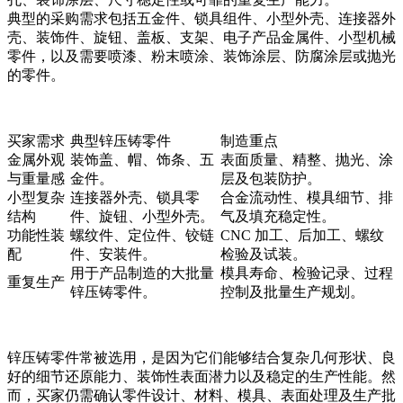
典型的采购需求包括五金件、锁具组件、小型外壳、连接器外
壳、装饰件、旋钮、盖板、支架、电子产品金属件、小型机械
零件，以及需要喷漆、粉末喷涂、装饰涂层、防腐涂层或抛光
的零件。
买家需求
典型锌压铸零件
制造重点
金属外观
装饰盖、帽、饰条、五
表面质量、精整、抛光、涂
与重量感
金件。
层及包装防护。
小型复杂
连接器外壳、锁具零
合金流动性、模具细节、排
结构
件、旋钮、小型外壳。
气及填充稳定性。
功能性装
螺纹件、定位件、铰链
CNC 加工、后加工、螺纹
配
件、安装件。
检验及试装。
用于产品制造的大批量
模具寿命、检验记录、过程
重复生产
锌压铸零件。
控制及批量生产规划。
锌压铸零件常被选用，是因为它们能够结合复杂几何形状、良
好的细节还原能力、装饰性表面潜力以及稳定的生产性能。然
而，买家仍需确认零件设计、材料、模具、表面处理及生产批