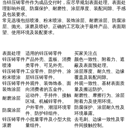
当锌压铸零件作为成品交付时，应尽早规划表面处理。表面处
理影响外观、防腐保护、耐磨性、涂层厚度、装配间隙、手感
及包装要求。
常见选项包括喷漆、粉末喷涂、装饰涂层、耐磨涂层、防腐涂
层、抛光、滚磨及喷砂。正确的工艺取决于最终产品、表面期
望、使用环境及装配要求。
表面处理
适用的锌压铸零件
买家关注点
锌压铸零件
产品外壳、盖板、消费
颜色一致性、附着力、遮
喷漆
类零件、可见外壳。
蔽及表面预处理。
锌压铸零件
工业零件、防护件、涂
涂层厚度、耐久性、边缘
粉末喷涂
层锌压铸零件。
覆盖及装配间隙。
锌压铸零件
外观件、装饰饰条、面
外观一致性、基材表面质
装饰涂层
向消费者的五金件。
量及搬运防护。
运动件、手持件、接触
耐磨性、摩擦行为、涂层
耐磨涂层
区域、机械锌零件。
附着力及使用环境。
户外零件、潮湿环境零
防腐保护、涂层耐久性及
防腐涂层
件、防护锌组件。
环境暴露。
锌压铸零件
小批量零件及小型大批
去毛刺、边缘一致性及零
滚磨
量组件。
件间接触控制。