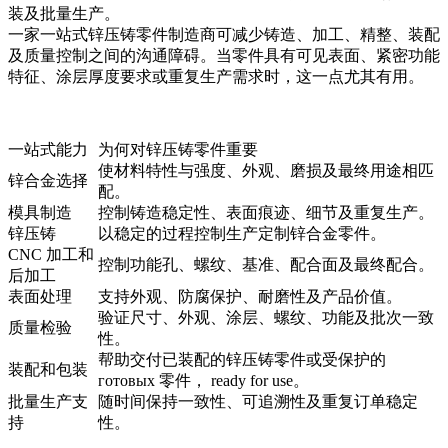
装及批量生产。
一家
一站式锌压铸零件制造商
可减少铸造、加工、精整、装配
及质量控制之间的沟通障碍。当零件具有可见表面、紧密功能
特征、涂层厚度要求或重复生产需求时，这一点尤其有用。
一站式能力
为何对锌压铸零件重要
使材料特性与强度、外观、磨损及最终用途相匹
锌合金选择
配。
模具制造
控制铸造稳定性、表面痕迹、细节及重复生产。
锌压铸
以稳定的过程控制生产定制锌合金零件。
CNC 加工和
控制功能孔、螺纹、基准、配合面及最终配合。
后加工
表面处理
支持外观、防腐保护、耐磨性及产品价值。
验证尺寸、外观、涂层、螺纹、功能及批次一致
质量检验
性。
帮助交付已装配的锌压铸零件或受保护的
装配和包装
готовых 零件， ready for use。
批量生产支
随时间保持一致性、可追溯性及重复订单稳定
持
性。