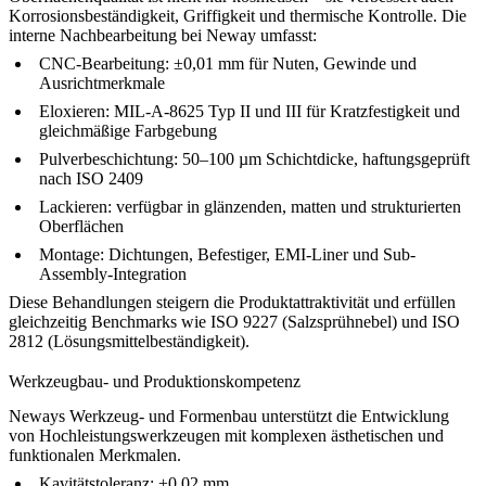
Korrosionsbeständigkeit, Griffigkeit und thermische Kontrolle. Die
interne
Nachbearbeitung
bei Neway umfasst:
CNC-Bearbeitung
: ±0,01 mm für Nuten, Gewinde und
Ausrichtmerkmale
Eloxieren
: MIL-A-8625 Typ II und III für Kratzfestigkeit und
gleichmäßige Farbgebung
Pulverbeschichtung
: 50–100 µm Schichtdicke, haftungsgeprüft
nach ISO 2409
Lackieren
: verfügbar in glänzenden, matten und strukturierten
Oberflächen
Montage
: Dichtungen, Befestiger, EMI-Liner und Sub-
Assembly-Integration
Diese Behandlungen steigern die Produktattraktivität und erfüllen
gleichzeitig Benchmarks wie ISO 9227 (Salzsprühnebel) und ISO
2812 (Lösungsmittelbeständigkeit).
Werkzeugbau- und Produktionskompetenz
Neways
Werkzeug- und Formenbau
unterstützt die Entwicklung
von Hochleistungswerkzeugen mit komplexen ästhetischen und
funktionalen Merkmalen.
Kavitätstoleranz: ±0,02 mm