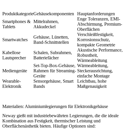
Produktkategorie
Gehäusekomponenten
Hauptanforderungen
Enge Toleranzen, EMI-
Smartphones &
Mittelrahmen,
Abschirmung, Premium-
Tablets
Akkudeckel
Oberflächen
Verschleißfestigkeit,
Gehäuse, Lünetten,
Smartwatches
Korrosionsschutz,
Band-Schnittstellen
kompakte Geometrie
Akustische Performance,
Kabellose
Schalen, Subrahmen,
Robustheit,
Lautsprecher
Batteriefächer
Wärmeableitung
Set-Top-Box-Gehäuse,
Wärmeableitung,
Mediengeräte
Rahmen für Streaming-
Steckerausrichtung,
Geräte
einfache Montage
Wearable-
Sensorgehäuse, Smart
Leichtbau, hohe
Elektronik
Bands
Maßgenauigkeit
Materialien: Aluminiumlegierungen für Elektronikgehäuse
Neway gießt mit industriebewährten Legierungen, die die ideale
Kombination aus Festigkeit, thermischer Leistung und
Oberflächenästhetik bieten. Häufige Optionen sind: