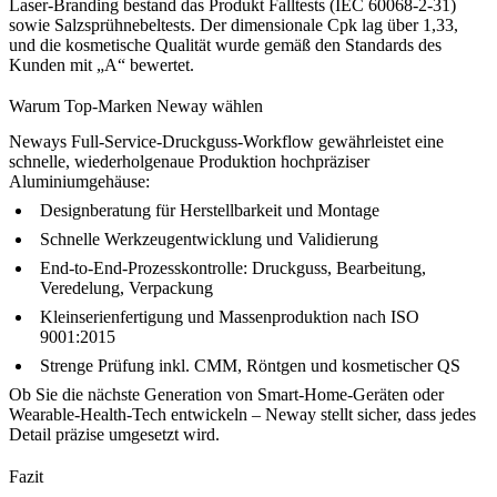
Laser-Branding bestand das Produkt Falltests (IEC 60068-2-31)
sowie Salzsprühnebeltests. Der dimensionale Cpk lag über 1,33,
und die kosmetische Qualität wurde gemäß den Standards des
Kunden mit „A“ bewertet.
Warum Top-Marken Neway wählen
Neways Full-Service-Druckguss-Workflow gewährleistet eine
schnelle, wiederholgenaue Produktion hochpräziser
Aluminiumgehäuse:
Designberatung
für Herstellbarkeit und Montage
Schnelle Werkzeugentwicklung und Validierung
End-to-End-Prozesskontrolle: Druckguss, Bearbeitung,
Veredelung, Verpackung
Kleinserienfertigung
und
Massenproduktion
nach ISO
9001:2015
Strenge Prüfung inkl. CMM, Röntgen und kosmetischer QS
Ob Sie die nächste Generation von Smart-Home-Geräten oder
Wearable-Health-Tech entwickeln – Neway stellt sicher, dass jedes
Detail präzise umgesetzt wird.
Fazit