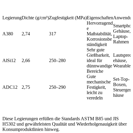
Legierung
Dichte (g/cm³)
Zugfestigkeit (MPa)
Eigenschaften
Anwendu
Hervorragend
Smartphon
e
Gehäuse,
A380
2,74
317
Maßstabilität,
Laptop-
Korrosionsbe
Rahmen
ständigkeit
Sehr gute
Gießbarkeit,
Lautsprec
AlSi12
2,66
250–280
ideal für
ehäuse,
dünnwandige
Wearables
Bereiche
Gute
Set-Top-
mechanische
Boxen,
ADC12
2,75
250–290
Festigkeit,
Steuergerä
leicht zu
häuse
veredeln
Diese Legierungen erfüllen die Standards ASTM B85 und JIS
H5302 und gewährleisten Qualität und Wiederholgenauigkeit über
Konsumproduktlinien hinweg.