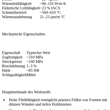
Wärmeleitfähigkeit
~96–110 W/m·K
Elektrische Leitfähigkeit
~23 % IACS
Schmelzbereich
~560–610 °C
Wärmeausdehnung
21–23 µm/m·°C
Mechanische Eigenschaften
Eigenschaft
Typischer Wert
Zugfestigkeit
~310 MPa
Streckgrenze
~160 MPa
Bruchdehnung
1–3 %
Härte
~85 HB
Schlagzähigkeit
Mittel
Hauptmerkmale des Werkstoffs
Hohe Fließfähigkeit ermöglicht präzises Füllen von Formen mit
dünnen Wänden und tiefen Hohlräumen.