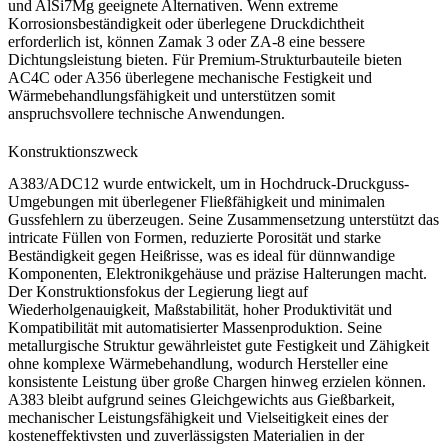
und
AlSi7Mg
geeignete Alternativen. Wenn extreme
Korrosionsbeständigkeit oder überlegene Druckdichtheit
erforderlich ist, können
Zamak 3
oder
ZA-8
eine bessere
Dichtungsleistung bieten. Für Premium-Strukturbauteile bieten
AC4C
oder
A356
überlegene mechanische Festigkeit und
Wärmebehandlungsfähigkeit und unterstützen somit
anspruchsvollere technische Anwendungen.
Konstruktionszweck
A383/ADC12 wurde entwickelt, um in Hochdruck-Druckguss-
Umgebungen mit überlegener Fließfähigkeit und minimalen
Gussfehlern zu überzeugen. Seine Zusammensetzung unterstützt das
intricate Füllen von Formen, reduzierte Porosität und starke
Beständigkeit gegen Heißrisse, was es ideal für dünnwandige
Komponenten, Elektronikgehäuse und präzise Halterungen macht.
Der Konstruktionsfokus der Legierung liegt auf
Wiederholgenauigkeit, Maßstabilität, hoher Produktivität und
Kompatibilität mit automatisierter
Massenproduktion
. Seine
metallurgische Struktur gewährleistet gute Festigkeit und Zähigkeit
ohne komplexe Wärmebehandlung, wodurch Hersteller eine
konsistente Leistung über große Chargen hinweg erzielen können.
A383 bleibt aufgrund seines Gleichgewichts aus Gießbarkeit,
mechanischer Leistungsfähigkeit und Vielseitigkeit eines der
kosteneffektivsten und zuverlässigsten Materialien in der