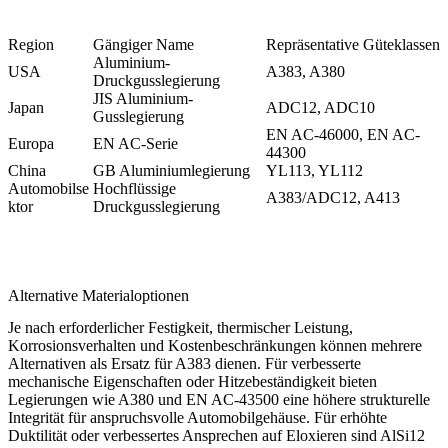
Region
Gängiger Name
Repräsentative Güteklassen
Aluminium-
USA
A383, A380
Druckgusslegierung
JIS Aluminium-
Japan
ADC12, ADC10
Gusslegierung
EN AC-46000, EN AC-
Europa
EN AC-Serie
44300
China
GB Aluminiumlegierung
YL113, YL112
Automobilse
Hochflüssige
A383/ADC12, A413
ktor
Druckgusslegierung
Alternative Materialoptionen
Je nach erforderlicher Festigkeit, thermischer Leistung,
Korrosionsverhalten und Kostenbeschränkungen können mehrere
Alternativen als Ersatz für A383 dienen. Für verbesserte
mechanische Eigenschaften oder Hitzebeständigkeit bieten
Legierungen wie
A380
und
EN AC-43500
eine höhere strukturelle
Integrität für anspruchsvolle Automobilgehäuse. Für erhöhte
Duktilität oder verbessertes Ansprechen auf Eloxieren sind
AlSi12