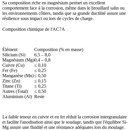
Sa composition riche en magnésium permet un excellent
comportement face à la corrosion, même dans le brouillard salin ou
les environnements côtiers, tandis que sa grande ductilité assure une
résilience sous impact ou lors de cycles de charge.
Composition chimique de l'AC7A
Élément
Composition (% en masse)
Silicium (Si)
6,5 – 8,0
Magnésium (Mg)
0,4 – 0,8
Cuivre (Cu)
≤ 0,10
Fer (Fe)
≤ 0,25
Manganèse (Mn)
≤ 0,50
Zinc (Zn)
≤ 0,15
Titane (Ti)
≤ 0,25
Autres (Total)
≤ 0,50
Aluminium (Al)
Reste
La faible teneur en cuivre et en fer réduit la corrosion intergranulaire
et facilite l'
anodisation
ainsi que le soudage, tandis que l'équilibre Si-
Mg assure une fluidité et une résistance adéquates lors du moulage.