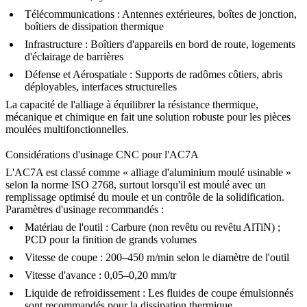
Télécommunications :
Antennes extérieures, boîtes de jonction,
boîtiers de dissipation thermique
Infrastructure :
Boîtiers d'appareils en bord de route, logements
d'éclairage de barrières
Défense et Aérospatiale :
Supports de radômes côtiers, abris
déployables, interfaces structurelles
La capacité de l'alliage à équilibrer la résistance thermique,
mécanique et chimique en fait une solution robuste pour les pièces
moulées multifonctionnelles.
Considérations d'usinage CNC pour l'AC7A
L'AC7A est classé comme « alliage d'aluminium moulé usinable »
selon la norme ISO 2768, surtout lorsqu'il est moulé avec un
remplissage optimisé du moule et un contrôle de la solidification.
Paramètres d'usinage recommandés :
Matériau de l'outil :
Carbure (non revêtu ou revêtu AlTiN) ;
PCD pour la finition de grands volumes
Vitesse de coupe :
200–450 m/min selon le diamètre de l'outil
Vitesse d'avance :
0,05–0,20 mm/tr
Liquide de refroidissement :
Les fluides de coupe émulsionnés
sont recommandés pour la dissipation thermique