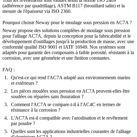
Tous les revêtements sont validés selon la norme ISO 2409
(adhérence par quadrillage), ASTM B117 (brouillard salin) et la
mesure de l'épaisseur via ISO 2360.
Pourquoi choisir Neway pour le moulage sous pression en AC7A ?
Neway propose des
solutions complètes de moulage sous pression
pour l'alliage AC7A, depuis la
conception pour la fabricabilité
et le
développement d'outillages jusqu'à la
production de masse
, avec une
conformité qualité ISO 9001 et IATF 16949. Nos systèmes sont
adaptés pour garantir des composants à faible porosité, résistants à la
corrosion, avec une géométrie et une finition constantes.
FAQ :
Qu'est-ce qui rend l'AC7A adapté aux environnements marins
et extérieurs ?
Les pièces moulées sous pression en AC7A peuvent-elles être
soudées ou réparées sans fissuration ?
Comment l'AC7A se compare-t-il à l'AC4C en termes de
résistance à la corrosion ?
L'AC7A est-il compatible avec l'anodisation et le revêtement
par poudre ?
Quelles sont les applications industrielles courantes de l'alliage
d'aluminium AC7A ?