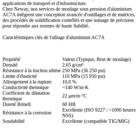
applications de transport et d'infrastructure.
Chez
Neway
, nos services de
moulage sous pression d'aluminium
AC7A
intègrent une
conception avancée d'outillages et de matrices
,
des procédés de solidification contrôlés et une
usinage de précision
pour répondre aux normes de haute fiabilité.
Caractéristiques clés de l'alliage d'aluminium AC7A
Propriété
Valeur (Typique, Brut de moulage)
Densité
2,65 g/cm³
Résistance à la traction ultime
250 MPa (36 250 psi)
Limite d'élasticité
110 MPa (15 950 psi)
Allongement à la rupture
10,0 %
Conductivité thermique
~140 W/m·K
Coefficient de dilatation
22 µm/m·°C
thermique
Dureté Brinell
60 HB
Excellente (ISO 9227 : >1000 heures
Résistance à la corrosion
NSS)
Soudabilité
Excellente (compatible TIG/MIG)