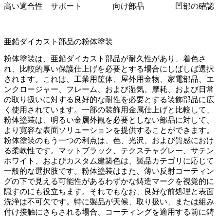
高い適合性
サポート
向け部品
凹部の確認
亜鉛ダイカスト部品の粉体塗装
粉体塗装
は、亜鉛ダイカスト部品が耐久性があり、着色さ
れ、比較的厚い保護仕上げを必要とする場合にしばしば選択
されます。これは、工業用筐体、屋外用金物、家電部品、エ
ンクロージャー、フレーム、および湿気、摩耗、および日常
の取り扱いに対する良好的な耐性を必要とする装飾部品に広
く使用されています。一部の装飾用金属仕上げと比較して、
粉体塗装は、明るい金属外観を必要としない部品に対して、
より寛容な表面ソリューションを提供することができます。
粉体塗装のもう一つの利点は、色、光沢、および質感におけ
る柔軟性です。マットブラック、テクスチャグレー、サテン
ホワイト、およびカスタム建築色は、製品カテゴリに応じて
一般的な選択肢です。粉体塗装はまた、薄い反射コーティン
グの下で見える可能性があるわずかな鋳造マークを視覚的に
隠すのにも役立ちます。それでもなお、良好な前処理と表面
洗浄は不可欠です。特に製品が天候、取り扱い、または組み
付け接触にさらされる場合、コーティングを適用する前に鋳