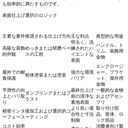
も効率的に満たすものです。
表面仕上げ選択のロジック
主要な要件
推奨される仕上げ方向
主な利点
典型的な用途
明るく、洗
ハンドル、ト
高級な装飾
めっきまたは研磨ベー
練されたハ
リム、装飾用
的外観
スの工程
イエンドな
金物
表面
エンクロージ
屋外での耐
強力な環境
ャー、ブラケ
粉体塗装または塗装
食保護
バリア
ット、屋外用
金物
平滑性の向
最終仕上げ
一般的な金物
タンブリングまたはブ
上とバリ取
前の清浄な
およびアセン
ラスト
り
素地表面
ブリ
より良い適
取り付け部
精密インタ
後加工および選択的コ
合性と寸法
品、筐体、ロ
ーフェース
ーティング
制御
ック部品
コスト効率
消費者向け製