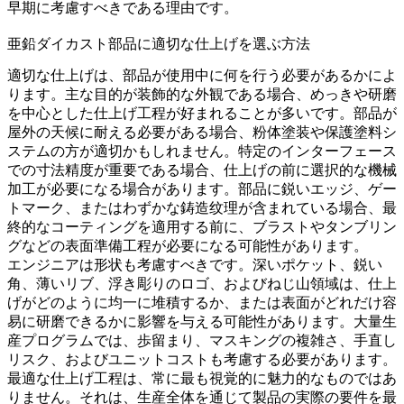
早期に考慮すべきである理由です。
亜鉛ダイカスト部品に適切な仕上げを選ぶ方法
適切な仕上げは、部品が使用中に何を行う必要があるかによ
ります。主な目的が装飾的な外観である場合、めっきや研磨
を中心とした仕上げ工程が好まれることが多いです。部品が
屋外の天候に耐える必要がある場合、粉体塗装や保護塗料シ
ステムの方が適切かもしれません。特定のインターフェース
での寸法精度が重要である場合、仕上げの前に選択的な機械
加工が必要になる場合があります。部品に鋭いエッジ、ゲー
トマーク、またはわずかな鋳造纹理が含まれている場合、最
終的なコーティングを適用する前に、ブラストやタンブリン
グなどの表面準備工程が必要になる可能性があります。
エンジニアは形状も考慮すべきです。深いポケット、鋭い
角、薄いリブ、浮き彫りのロゴ、およびねじ山領域は、仕上
げがどのように均一に堆積するか、または表面がどれだけ容
易に研磨できるかに影響を与える可能性があります。大量生
産プログラムでは、歩留まり、マスキングの複雑さ、手直し
リスク、およびユニットコストも考慮する必要があります。
最適な仕上げ工程は、常に最も視覚的に魅力的なものではあ
りません。それは、生産全体を通じて製品の実際の要件を最