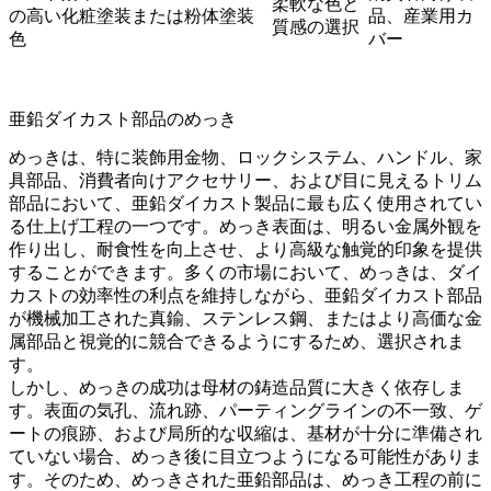
柔軟な色と
の高い化粧
塗装または粉体塗装
品、産業用カ
質感の選択
色
バー
亜鉛ダイカスト部品のめっき
めっきは、特に装飾用金物、ロックシステム、ハンドル、家
具部品、消費者向けアクセサリー、および目に見えるトリム
部品において、亜鉛ダイカスト製品に最も広く使用されてい
る仕上げ工程の一つです。めっき表面は、明るい金属外観を
作り出し、耐食性を向上させ、より高級な触覚的印象を提供
することができます。多くの市場において、めっきは、ダイ
カストの効率性の利点を維持しながら、亜鉛ダイカスト部品
が機械加工された真鍮、ステンレス鋼、またはより高価な金
属部品と視覚的に競合できるようにするため、選択されま
す。
しかし、めっきの成功は母材の鋳造品質に大きく依存しま
す。表面の気孔、流れ跡、パーティングラインの不一致、ゲ
ートの痕跡、および局所的な収縮は、基材が十分に準備され
ていない場合、めっき後に目立つようになる可能性がありま
す。そのため、めっきされた亜鉛部品は、めっき工程の前に