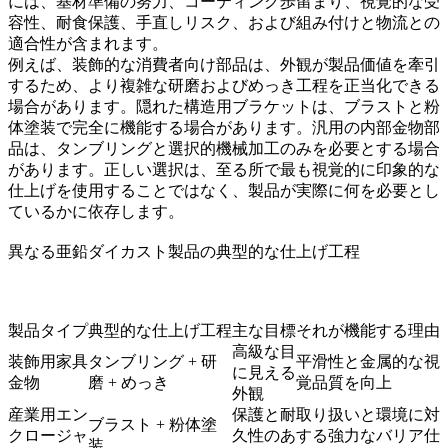
には、基材準備の努力、コーティング歩留まり、視覚的な受
容性、耐食保護、手直しリスク、および組み付けと物流との
適合性が含まれます。
例えば、装飾的な消費者向け部品は、外観が製品価値を牽引
するため、より複雑な研磨およびめっき工程を正当化できる
場合があります。隠れた構造用ブラケットは、ブラストと粉
体塗装で完全に機能する場合があります。汎用の内部金物部
品は、タンブリングと選択的機械加工のみを必要とする場合
があります。正しい選択は、至る所で最も視覚的に印象的な
仕上げを使用することではなく、製品が実際に何を必要とし
ているかに依存します。
異なる亜鉛ダイカスト製品の典型的な仕上げ工程
製品タイプ
典型的な仕上げ工程
主な目標
それが機能する理由
高級な目
装飾用家具
タンブリング + 研
平滑性と金属的な視
に見える
金物
磨 + めっき
覚品質を向上
外観
産業用エン
保護と耐
取り扱いと環境に対
ブラスト + 粉体塗
クロージャ
久性のあ
する強力なバリア仕
装