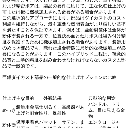
および精密ボアは、製品の要件に応じて、主な化粧仕上げの
前または後に機械加工される必要がある場合があります。
この選択的なアプローチにより、部品はダイカストのコスト
利点を維持しながら、最も重要な機能表面がより厳しい基準
を満たすことを保証できます。例えば、亜鉛製筐体は全体が
粉体塗装される一方で、位置決め面とねじボスは組み付け精
度を保護するために機械加工される場合があります。装飾用
のめっき部品でも、隠れた適合特徴に局所的な機械加工が必
要になることがあります。このハイブリッド工程は、視覚的
品質と工学的精度を組み合わせなければならないカスタム部
品で一般的です。
亜鉛ダイカスト部品の一般的な仕上げオプションの比較
仕上げ
主な目的
外観結果
典型的な用途
ハンドル、トリ
装飾用金属仕
明るく、高級感があ
めっき
ム、目に見える金
上げと耐食性
り、反射性
物
保護用着色バ
マット、サテン、ま
エンクロージャ
粉体塗