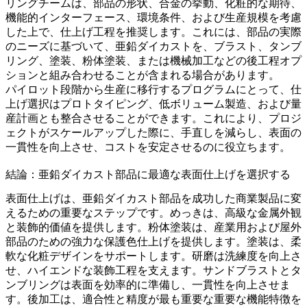
リングチームは、部品の形状、合金の挙動、化粧的な期待、
機能的インターフェース、環境条件、および生産規模を考慮
した上で、仕上げ工程を推奨します。これには、部品の実際
のニーズに基づいて、
亜鉛ダイカスト
を、ブラスト、タンブ
リング、塗装、粉体塗装、または機械加工などの
後工程
オプ
ションと組み合わせることが含まれる場合があります。
パイロット段階から生産に移行するプログラムにとって、仕
上げ選択は
プロトタイピング
、
低ボリューム製造
、および
量
産
計画とも整合させることができます。これにより、プロジ
ェクトがスケールアップした際に、手直しを減らし、表面の
一貫性を向上させ、コストを安定させるのに役立ちます。
結論：亜鉛ダイカスト部品に最適な表面仕上げを選択する
表面仕上げは、亜鉛ダイカスト部品を成功した商業製品に変
えるための重要なステップです。めっきは、高級な金属外観
と装飾的価値を提供します。粉体塗装は、産業用および屋外
部品のための強力な保護色仕上げを提供します。塗装は、柔
軟な化粧デザインをサポートします。研磨は洗練度を向上さ
せ、ハイエンドな装飾工程を支えます。サンドブラストとタ
ンブリングは表面を効率的に準備し、一貫性を向上させま
す。後加工は、適合性と精度が最も重要な重要な機能特徴を