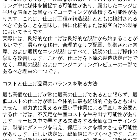
リング中に媒体を捕捉する可能性があり、露出したエッジは
平坦な表面とは異なってコーティングが蓄積する可能性があ
ります。これは、仕上げ工程が鋳造設計とともに検討される
べきであることを意味し、特に化粧的または顧客向けの製品
においてそうです。
実際には、良好的な仕上げは良好的な設計から始まることが
多いです。滑らかな移行、合理的なリブ配置、制御された肉
厚、および適切なエッジ設計はすべて、後続の仕上げ操作の
挙動を改善します。これが、仕上げを下流の製造決定だけで
なく、早期の
設計
および
エンジニアリング
レビューの一部で
あるべき理由の一つです。
コストと仕上げ品質のバランスを取る方法
最も高価な仕上げが常に最高の仕上げであるとは限らず、最
低コストの仕上げが常に全体的に最も経済的であるとも限り
ません。魅力的に見えるが重い手作業による手直しを必要と
する仕上げは、不安定な生産コストを生み出す可能性があり
ます。サービス中で早すぎる失敗をする安価なコーティング
は、製品にダメージを与え、保証リスクを増大させる可能性
があります。正しい決定は、総価値に基づくべきです。これ