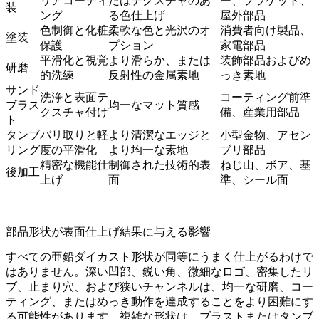
リアコーティ
たはテクスチャのあ
ー、ブラケット、
装
ング
る色仕上げ
屋外部品
色制御と化粧
柔軟な色と光沢のオ
消費者向け製品、
塗装
保護
プション
家電部品
平滑化と視覚
より滑らか、または
装飾部品およびめ
研磨
的洗練
反射性の金属素地
っき素地
サンド
洗浄と表面テ
コーティング前準
ブラス
均一なマット質感
クスチャ付け
備、産業用部品
ト
タンブ
バリ取りと軽
より清潔なエッジと
小型金物、アセン
リング
度の平滑化
より均一な素地
ブリ部品
精密な機能仕
制御された技術的表
ねじ山、ボア、基
後加工
上げ
面
準、シール面
部品形状が表面仕上げ結果に与える影響
すべての亜鉛ダイカスト形状が同等にうまく仕上がるわけで
はありません。深い凹部、鋭い角、微細なロゴ、密集したリ
ブ、止まり穴、および狭いチャンネルは、均一な研磨、コー
ティング、またはめっき動作を達成することをより困難にす
る可能性があります。複雑な形状は、ブラストまたはタンブ