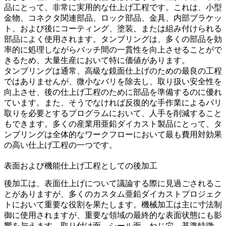
品にとって、非常に実用的な仕上げ工程です。これは、小型
金物、コネクタ関連部品、ロック部品、金具、内部ブラケッ
ト、および後にコーティング、塗装、または組み付けられる
部品によく使用されます。タンブリングは、多くの部品を効
率的に処理しながらバッチ間の一貫性を向上させることがで
きるため、大量生産において特に価値があります。
タンブリングは通常、高級な鏡面仕上げのための最良の工程
ではありませんが、微小なバリを除去し、取り扱い安全性を
向上させ、後の仕上げ工程のために部品を準備するのに優れ
ています。また、そうでなければ反復的な手作業によるバリ
取りを必要とするプログラムにおいて、人手を削減すること
もできます。多くの産業用亜鉛ダイカスト製品にとって、タ
ンブリングは全体的なワークフローにおいて最も費用対効果
の高い仕上げ工程の一つです。
表面および機能仕上げ工程としての後加工
後加工
は、表面仕上げについて議論する際に見過ごされるこ
とがありますが、多くのカスタム亜鉛ダイカストプロジェク
トにおいて重要な役割を果たします。機械加工は主に寸法制
御に使用されますが、重要な領域の最終的な表面状態にも影
響を与えます。取り付け面、シール面、ねじ穴、基準特徴、