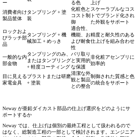
ー
る色
上げ
化粧色と
スケーラブルなコス
消費者向け
タンブリング + 塗
コスト制
トでブランド化され
製品筐体
装
御
た外観をサポート
適合性、
ロックおよ
タンブリング + 機
機能、お
精度と耐久性のある
びラッチ部
械加工 + めっき
よび耐食
仕上げを組み合わせ
品
性
タンブリングのみ、
バリ取り
一般的な内
非化粧アセンブリに
またはタンブリング
と実用的
部金物
効率的
+ 軽度コーティング
な保護
清潔な外
目に見える
ブラストまたは研磨
制御された質感と色
観と製品
家電金具
+ 塗装
の統合をサポート
との整合
Neway が亜鉛ダイカスト部品の仕上げ選択をどのようにサ
ポートするか
Neway では、仕上げは個別の最終工程として扱われるので
はなく、総製造工程の一部として検討されます。エンジニア