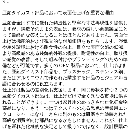
す。
亜鉛ダイカスト部品において表面仕上げが重要な理由
亜鉛合金はすでに優れた鋳造性と堅牢な寸法再現性を提供し
ますが、鋳造そのままの表面は、要求の厳しい商業製品にと
って最終的な答えになることはほとんどありません。表面仕
上げは機能的および視覚的な付加価値をもたらします。湿気
や屋外環境における耐食性の向上、目立つ表面欠陥の低減、
より高級感のある装飾的外観の提供、耐傷性の向上、取り扱
い感覚の改善、そして組み付けやブランディングのための準
備などが可能です。多くの OEM 製品において、仕上げはま
た、亜鉛ダイカスト部品を、プラスチック、ステンレス鋼、
またはアルミニウムで作られた隣接する部品のビジュアル言
語に合わせるのに役立ちます。
仕上げは製品の差別化も支援します。同じ形状を持つ 2 つの
亜鉛ダイカスト部品は、仕上げだけで全く異なる市場に供さ
れることができます。一つは家具用のめっきされた化粧金物
部品になり、もう一つはテクスチャのある黒色の産業用エン
クロージャーになり、さらに別のものは研磨され塗装された
高級な消費者向け部品になるかもしれません。これが、仕上
げを遅れた化粧的な決定として扱うのではなく、設計段階の