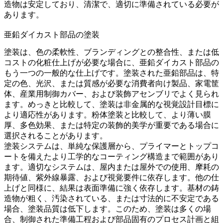
造物は安定しており、清潔で、適切に準備されている必要が
あります。
亜鉛ダイカスト部品の塗装
塗装
は、色の柔軟性、ブランディングとの整合性、または低
コストの化粧仕上げが必要な場合に、亜鉛ダイカスト部品の
もう一つの一般的な仕上げです。塗装された亜鉛部品は、特
定の色、光沢、または質感が必要な消費者向け製品、家電筐
体、産業用制御カバー、および装飾アセンブリでよく見られ
ます。めっきと比較して、塗装は非金属的な視覚設計目標に
より適応性があります。粉体塗装と比較して、より薄い膜
厚、多色効果、または特定の装飾的美学が重要である場合に
選択されることがあります。
塗装システムは、単純な保護層から、プライマーとトップコ
ートを備えたより工学的なコーティング構造まで範囲があり
ます。適切なシステムは、屋内または屋外での使用、摩耗の
期待値、紫外線暴露、および視覚要件に依存します。他の仕
上げと同様に、結果は表面準備に強く依存します。基材の鋳
造物が粗く、汚染されている、または寸法的に不安定である
場合、塗装品質は低下します。このため、塗装は多くの場
合、制御された準備工程および部品固有のプロセス計画と組