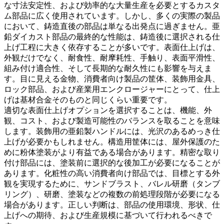
な寸法安定性、および効率的な大量生産を必要とするカスタ
ム部品に広く使用されています。しかし、多くの実際の製品
において、鋳造直後の部品は単なる出発点に過ぎません。亜
鉛ダイカスト部品の最終的な性能は、鋳造後に選択される仕
上げ工程に大きく依存することが多いです。表面仕上げは、
外観だけでなく、耐食性、耐摩耗性、手触り、表面平滑性、
組み付け適合性、そして長期的な耐久性にも影響を与えま
す。目に見える金物、消費者向け製品の筐体、装飾用金具、
ロック部品、および産業用エンクロージャーにとって、仕上
げは基材合金そのものと同じくらい重要です。
適切な表面仕上げオプションを選択することは、機能、外
観、コスト、および製造可能性のバランスを取ることを意味
します。装飾用の亜鉛製ハンドルには、光沢のあるめっき仕
上げが必要かもしれません。構造用筐体には、屋外保護のた
めに
粉体塗装
がより有益である場合があります。精密な取り
付け部品には、塗装前に選択的な
後加工
が必要になることが
あります。化粧性の高い消費者向け部品では、目標とする外
観を実現するために、
サンドブラスト
、
バレル研磨（タンブ
リング）
、研磨、塗装などの複数の前処理段階が必要になる
場合があります。正しい判断は、部品の使用環境、形状、仕
上げへの期待、および生産規模に基づいて行われるべきで