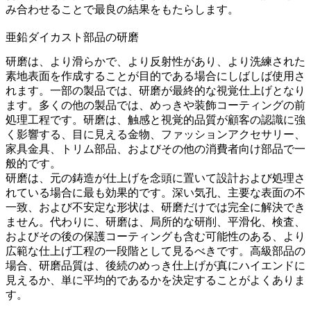
み合わせることで最良の結果をもたらします。
亜鉛ダイカスト部品の研磨
研磨は、より滑らかで、より反射性があり、より洗練された
素地表面を作成することが目的である場合にしばしば使用さ
れます。一部の製品では、研磨が最終的な視覚仕上げとなり
ます。多くの他の製品では、めっきや装飾コーティングの前
処理工程です。研磨は、触感と視覚的品質が顧客の認識に強
く影響する、目に見える金物、ファッションアクセサリー、
家具金具、トリム部品、およびその他の消費者向け部品で一
般的です。
研磨は、元の鋳造が仕上げを念頭に置いて設計および処理さ
れている場合に最も効果的です。深い気孔、主要な表面の不
一致、および不安定な形状は、研磨だけでは完全に解決でき
ません。代わりに、研磨は、局所的な研削、平滑化、検査、
およびその後の保護コーティングも含む可能性のある、より
広範な仕上げ工程の一段階として見るべきです。高級部品の
場合、研磨品質は、後続のめっき仕上げが真にハイエンドに
見えるか、単に平均的であるかを決定することがよくありま
す。