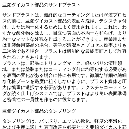
亜鉛ダイカスト部品のサンドブラスト
サンドブラスト
は、最終的なコーティングまたは塗装プロセ
スの前に、亜鉛ダイカスト部品の表面を洗浄、テクスチャ付
け、または均一化するためによく使用されます。これは、わ
ずかな酸化物を除去し、目立つ表面の不均一を和らげ、より
均一なマットな外観を作成することができます。産業用また
は非装飾用部品の場合、美学が清潔さとプロセス効率よりも
二次的である場合、ブラストは機能的な最終表面として許容
されることもあります。
ブラストは、部品にトリミングマーク、軽いバリの清理領
域、または塗装またはコーティング前に均等化する必要があ
る表面の変化がある場合に特に有用です。微細な詳細や繊細
な化粧ゾーンを過度に粗くしないように、ブラスト媒体と圧
力は慎重に選択する必要があります。テクスチャコーティン
グが続く仕上げシステムでは、ブラストはより良い表面準備
と密着性の一貫性を作るのに役立ちます。
亜鉛ダイカスト部品のタンブリング
タンブリング
は、バリ取り、エッジの軟化、軽度の平滑化、
および生産に適した表面改善を必要とする亜鉛ダイカスト部