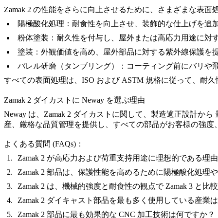
Zamak 2 の性能をさらに向上させるために、さまざまな表
陽極酸化処理
：
耐食性を向上させ、装飾的な仕上げを追
粉体塗装
：
耐久性を付与し、屋外または高応力用途に対
塗装
：
外観価値を高め、屋外部品に対する紫外線保護を
バレル研磨（タンブリング）
：
コーティング前にバリや
すべての表面処理は、ISO および ASTM 規格に従って、
Zamak 2 ダイカストに Neway を選ぶ理由
Neway は、
Zamak 2 ダイカスト
に関して、
製造適正設計
から
産、厳格な品質管理を提供し、すべての部品がお客様の強度
よくある質問 (FAQs)：
Zamak 2 が高応力および荷重支持用途に理想的である理
Zamak 2 部品は、保護性能を高めるために陽極酸化処
Zamak 2 は、機械的強度と耐食性の観点で Zamak 3 
Zamak 2 ダイキャスト部品を最も多く使用している産業
Zamak 2 部品に最も効果的な CNC 加工技術は何ですか？