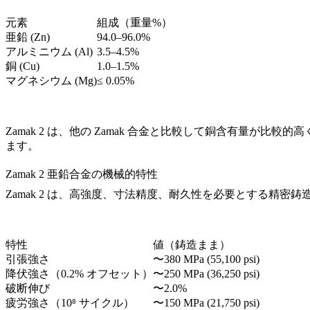
元素
組成（重量%）
亜鉛 (Zn)
94.0–96.0%
アルミニウム (Al)
3.5–4.5%
銅 (Cu)
1.0–1.5%
マグネシウム (Mg)
≤ 0.05%
Zamak 2 は、他の Zamak 合金と比較して銅含有量
ます。
Zamak 2 亜鉛合金の機械的特性
Zamak 2 は、高強度、寸法精度、耐久性を必要とする精密
特性
値（鋳造まま）
引張強さ
〜380 MPa (55,100 psi)
降伏強さ（0.2% オフセット）
〜250 MPa (36,250 psi)
破断伸び
〜2.0%
疲労強さ（10⁸ サイクル）
〜150 MPa (21,750 psi)