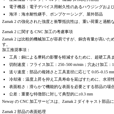
電子機器：
電子デバイス用耐久性のあるハウジングおよ
海洋：
海水耐性継手、ポンプケーシング、屋外部品
Zamak 2 の強化された強度と衝撃抵抗性は、重い荷重と
Zamak 2 に関する CNC 加工の考慮事項
Zamak 2 は比較的機械加工が容易ですが、銅含有量が
す。
加工推奨事項：
工具：
銅による摩耗の影響を軽減するために、超硬工具また
切削速度：
フライス加工：250–500 m/min；穴あけ加工：100–
送り速度：
部品の複雑さと工具直径に応じて 0.05–0.15 mm/
冷却液：
温度上昇を抑え工具寿命を延ばすために、水溶
表面粗さ：
滑らかで機能的な表面を必要とする部品の場合、Ra
公差：
重要な特徴部に対して典型的に±0.3 mm
Neway の CNC 加工サービス
は、Zamak 2 ダイキャスト
Zamak 2 部品の表面処理