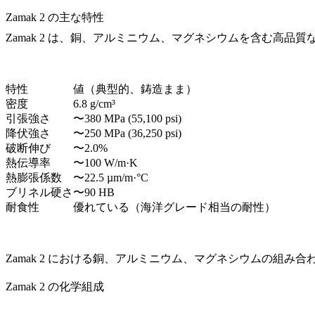
Zamak 2 の主な特性
Zamak 2 は、銅、アルミニウム、マグネシウムを含む高
特性
値（典型的、鋳造まま）
密度
6.8 g/cm³
引張強さ
〜380 MPa (55,100 psi)
降伏強さ
〜250 MPa (36,250 psi)
破断伸び
〜2.0%
熱伝導率
〜100 W/m·K
熱膨張係数
〜22.5 µm/m·°C
ブリネル硬さ
〜90 HB
耐食性
優れている（海洋グレード相当の耐性）
Zamak 2 における銅、アルミニウム、マグネシウムの組
Zamak 2 の化学組成