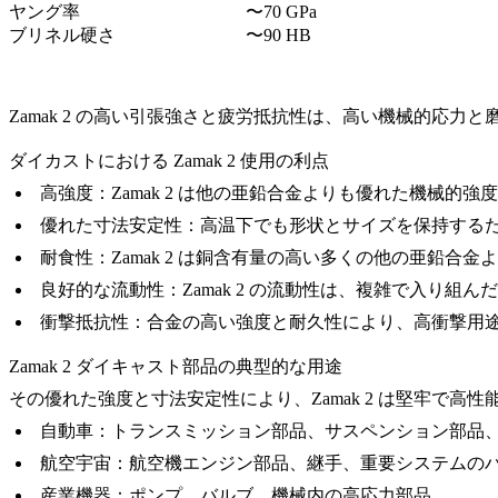
ヤング率
〜70 GPa
ブリネル硬さ
〜90 HB
Zamak 2 の高い引張強さと疲労抵抗性は、高い機械的応力
ダイカストにおける Zamak 2 使用の利点
高強度：
Zamak 2 は他の亜鉛合金よりも優れた機械的
優れた寸法安定性：
高温下でも形状とサイズを保持する
耐食性：
Zamak 2 は銅含有量の高い多くの他の亜鉛
良好的な流動性：
Zamak 2 の流動性は、複雑で入り組
衝撃抵抗性：
合金の高い強度と耐久性により、高衝撃用
Zamak 2 ダイキャスト部品の典型的な用途
その優れた強度と寸法安定性により、Zamak 2 は堅牢で
自動車：
トランスミッション部品、サスペンション部品
航空宇宙：
航空機エンジン部品、継手、重要システムの
産業機器：
ポンプ、バルブ、機械内の高応力部品