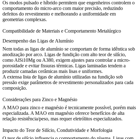
Os modos pulsado e híbrido permitem que engenheiros controlem o
comportamento do micro-arco com maior precisão, reduzindo
defeitos do revestimento e melhorando a uniformidade em
geometrias complexas.
Compatibilidade de Materiais e Comportamento Metalúrgico
Desempenho das Ligas de Alumínio
Nem todas as ligas de alumínio se comportam de forma idêntica sob
anodização por arco. Ligas de fundição com alto teor de silício,
como
AlSi10Mg
ou A380, exigem ajustes para controlar a micro-
porosidade e evitar fissuras térmicas. Ligas laminadas tendem a
produzir camadas cerâmicas mais lisas e uniformes.
A extensa lista de
ligas de alumínio
utilizadas na fundição sob
pressão exige parâmetros de revestimento personalizados para cada
composição.
Considerações para Zinco e Magnésio
A MAO para zinco e magnésio é tecnicamente possível, porém mais
especializada. A MAO em magnésio oferece benefícios de alta
relação resistência/peso, mas requer eletrólitos especializados.
Impacto do Teor de Silício, Condutividade e Morfologia
O teor de silício influencia o comportamento do plasma. Ligas com