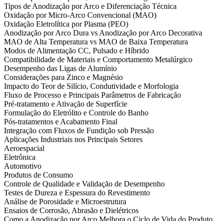
Tipos de Anodização por Arco e Diferenciação Técnica
Oxidação por Micro-Arco Convencional (MAO)
Oxidação Eletrolítica por Plasma (PEO)
Anodização por Arco Dura vs Anodização por Arco Decorativa
MAO de Alta Temperatura vs MAO de Baixa Temperatura
Modos de Alimentação CC, Pulsado e Híbrido
Compatibilidade de Materiais e Comportamento Metalúrgico
Desempenho das Ligas de Alumínio
Considerações para Zinco e Magnésio
Impacto do Teor de Silício, Condutividade e Morfologia
Fluxo de Processo e Principais Parâmetros de Fabricação
Pré-tratamento e Ativação de Superfície
Formulação do Eletrólito e Controle do Banho
Pós-tratamentos e Acabamento Final
Integração com Fluxos de Fundição sob Pressão
Aplicações Industriais nos Principais Setores
Aeroespacial
Eletrônica
Automotivo
Produtos de Consumo
Controle de Qualidade e Validação de Desempenho
Testes de Dureza e Espessura do Revestimento
Análise de Porosidade e Microestrutura
Ensaios de Corrosão, Abrasão e Dielétricos
Como a Anodização por Arco Melhora o Ciclo de Vida do Produto