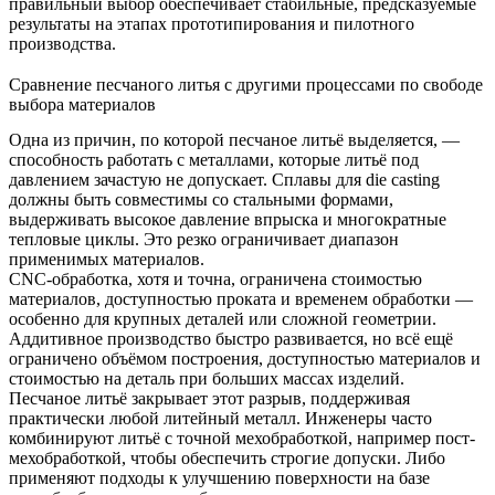
правильный выбор обеспечивает стабильные, предсказуемые
результаты на этапах прототипирования и пилотного
производства.
Сравнение песчаного литья с другими процессами по свободе
выбора материалов
Одна из причин, по которой песчаное литьё выделяется, —
способность работать с металлами, которые литьё под
давлением зачастую не допускает. Сплавы для die casting
должны быть совместимы со стальными формами,
выдерживать высокое давление впрыска и многократные
тепловые циклы. Это резко ограничивает диапазон
применимых материалов.
CNC-обработка, хотя и точна, ограничена стоимостью
материалов, доступностью проката и временем обработки —
особенно для крупных деталей или сложной геометрии.
Аддитивное производство быстро развивается, но всё ещё
ограничено объёмом построения, доступностью материалов и
стоимостью на деталь при больших массах изделий.
Песчаное литьё закрывает этот разрыв, поддерживая
практически любой литейный металл. Инженеры часто
комбинируют литьё с точной мехобработкой, например
пост-
мехобработкой
, чтобы обеспечить строгие допуски. Либо
применяют подходы к улучшению поверхности на базе