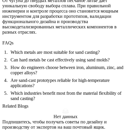
От чугуна до твёрдых металлов песчаное литьё даёт
уникальную свободу выбора сплава. При правильной
инженерии и контроле процесса оно становится мощным
инструментом для разработки прототипов, валидации
функционального дизайна и производства
высокодетализированных металлических компонентов в
разных отраслях.
FAQs
Which metals are most suitable for sand casting?
Can hard metals be cast effectively using sand molds?
How do engineers choose between iron, aluminum, zinc, and
copper alloys?
Are sand-cast prototypes reliable for high-temperature
applications?
Which industries benefit most from the material flexibility of
sand casting?
Related Blogs
Нет данных
Подпишитесь, чтобы получать советы по дизайну и
производству от экспертов на ваш почтовый ящик.