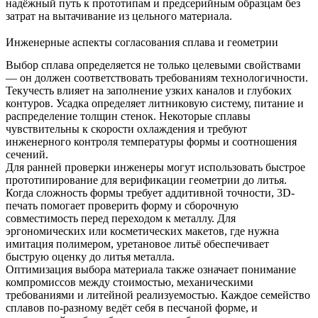
надёжный путь к прототипам и предсерийным образцам без
затрат на вытачивание из цельного материала.
Инженерные аспекты согласования сплава и геометрии
Выбор сплава определяется не только целевыми свойствами
— он должен соответствовать требованиям технологичности.
Текучесть влияет на заполнение узких каналов и глубоких
контуров. Усадка определяет литниковую систему, питание и
распределение толщин стенок. Некоторые сплавы
чувствительны к скорости охлаждения и требуют
инженерного контроля температуры формы и соотношения
сечений.
Для ранней проверки инженеры могут использовать
быстрое
прототипирование
для верификации геометрии до литья.
Когда сложность формы требует аддитивной точности,
3D-
печать
помогает проверить форму и сборочную
совместимость перед переходом к металлу. Для
эргономических или косметических макетов, где нужна
имитация полимером,
уретановое литьё
обеспечивает
быструю оценку до литья металла.
Оптимизация выбора материала также означает понимание
компромиссов между стоимостью, механическими
требованиями и литейной реализуемостью. Каждое семейство
сплавов по-разному ведёт себя в песчаной форме, и