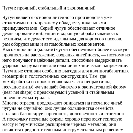
Чугун: прочный, стабильный и экономичный
Чугун является основой литейного производства уже
столетиями и по-прежнему обладает уникальными
преимуществами. Серый чугун обеспечивает отличное
демпфирование вибраций и хорошую обрабатываемость
резанием, что делает его идеальным для корпусов насосов,
рам оборудования и автомобильных компонентов.
Высокопрочный (ковкий) чугун обеспечивает более высокую
прочность на растяжение, сохраняя литейность, — поэтому из
него получают надёжные детали, способные выдерживать
ударные нагрузки или длительное механическое напряжение.
Чугунные отливки особенно выгодны для крупногабаритных
геометрий и толстостенных конструкций. Там, где
мехобработка из проката/поковки часто непрактична,
песчаное литьё чугуна даёт близкую к окончательной форму
(near-net shape) с предсказуемой усадкой и стабильным
поведением материала.
Многие отрасли продолжают опираться на песчаное литьё
чугуна не случайно: оно лучше большинства семейств
сплавов балансирует прочность, долговечность и стоимость.
А поскольку песчаные формы хорошо переносят тепловую
массу и термическое расширение чёрных металлов, они
остаются предпочтительным инструментальным решением