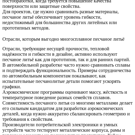
постобработки
, когда требуется повышение качества
поверхности или защитные свойства.
Для проектов, где нужно сравнивать разные материалы,
песчаное литьё обеспечивает уровень гибкости,
недостижимый для большинства других литейных или
прототипных методов.
Отрасли, которым выгодно многосплавное песчаное литьё
Отрасли, требующие несущей прочности, тепловой
надёжности и гибкости в дизайне, активно используют
песчаное литьё как для прототипов, так и для ранних партий.
В автомобильной разработке часто нужно сравнивать сплавы
и подтверждать функциональность. Примеры сотрудничества
по
автомобильным компонентам
показывают, как
испытательные песчанолитые детали помогают ускорять
графики.
Аэрокосмические программы оценивают массу, жёсткость и
температурное поведение разных семейств сплавов.
Совместимость песчаного литья со многими металлами делает
его сильным кандидатом для
разработки аэрокосмических
деталей
, когда нужно аккуратно сбалансировать геометрию и
требования к свойствам.
Производители потребительской электроники и умных
устройств часто тестируют металлические корпуса, рамы и