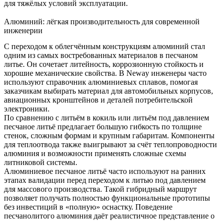
для тяжёлых условий эксплуатации.
Алюминий: лёгкая производительность для современной
инженерии
С переходом к облегчённым конструкциям алюминий стал
одним из самых востребованных материалов в песчаном
литье. Он сочетает литейность, коррозионную стойкость и
хорошие механические свойства. В Neway инженеры часто
используют справочник
алюминиевых сплавов
, помогая
заказчикам выбирать материал для автомобильных корпусов,
авиационных кронштейнов и деталей потребительской
электроники.
По сравнению с литьём в кокиль или литьём под давлением
песчаное литьё предлагает большую гибкость по толщине
стенок, сложным формам и крупным габаритам. Компоненты
для теплоотвода также выигрывают за счёт теплопроводности
алюминия и возможности применять сложные схемы
литниковой системы.
Алюминиевое песчаное литьё часто используют на ранних
этапах валидации перед переходом к литью под давлением
для массового производства. Такой гибридный маршрут
позволяет получать полностью функциональные прототипы
без инвестиций в «полную» оснастку. Поведение
песчанолитого алюминия даёт реалистичное представление о