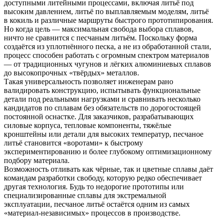
доступными литейными процессами, включая литьё под
высоким давлением, литьё по выплавляемым моделям, литьё
в кокиль и различные маршруты быстрого прототипирования.
Но когда цель — максимальная свобода выбора сплавов,
ничто не сравнится с песчаным литьём. Поскольку форма
создаётся из уплотнённого песка, а не из обработанной стали,
процесс способен работать с огромным спектром материалов
— от традиционных чугунов и лёгких алюминиевых сплавов
до высокопрочных «твёрдых» металлов.
Такая универсальность позволяет инженерам рано
валидировать конструкцию, испытывать функциональные
детали под реальными нагрузками и сравнивать несколько
кандидатов по сплавам без обязательств по дорогостоящей
постоянной оснастке. Для заказчиков, разрабатывающих
силовые корпуса, тепловые компоненты, тяжёлые
кронштейны или детали для высоких температур, песчаное
литьё становится «воротами» к быстрому
экспериментированию и более глубокому оптимизационному
подбору материала.
Возможность отливать как чёрные, так и цветные сплавы даёт
командам разработки свободу, которую редко обеспечивает
другая технология. Будь то недорогие прототипы или
специализированные сплавы для экстремальной
эксплуатации, песчаное литьё остаётся одним из самых
«материал-независимых» процессов в производстве.