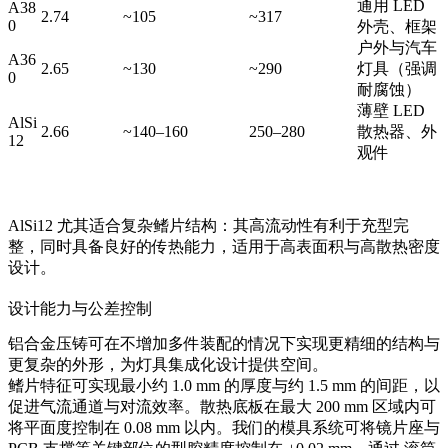
通用 LED
A38
2.74
~105
~317
0
外壳、框架
户外与汽车
A36
2.65
~130
~290
灯具（强调
0
耐腐蚀）
薄壁 LED
AlSi
2.66
~140–160
250–280
散热器、外
12
观件
AlSi12 尤其适合复杂鳍片结构：其高流动性有利于充型完
整，同时具备良好的传热能力，适用于高表面积与高散热密度
设计。
设计能力与公差控制
铝合金压铸可在不增加多件装配的情况下实现更精细的结构与
更复杂的外形，为灯具集成化设计提供空间。
鳍片特征可实现最小约 1.0 mm 的厚度与约 1.5 mm 的间距，以
促进气流通道与对流效率。散热底板在最大 200 mm 区域内可
将平面度控制在 0.08 mm 以内。我们的模具系统可将镜片座与