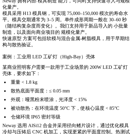
Neway 拥有内部
模具制造
能力，可同时支持快速导入与规模
化量产。
模具采用
H13 模具钢
，可实现 75,000–150,000 模次的寿命水
平。模具交期通常为 3–5 周。单件成形周期一般在 30–60 秒
（随结构复杂度而变化）。我们支持用于新品导入的
小批量
制造
，以及面向商业项目的
规模化量产
。
快速原型
方案可包括软模与混合金属-树脂模具，用于早期结
构与散热验证。
案例：工业用 LED 工矿灯（High-Bay）壳体
某商业照明客户需要一款用于工业场景的 200W LED 工矿灯
壳体，要求如下：
重量 < 1.8 kg
散热底面平面度：≤ 0.05 mm
外观：哑黑粉末喷涂，光泽度 < 15%
被动散热：在环境温度 50°C 下，使核心温度 < 85°C
仓储环境 IP65 密封等级
Neway 选用 AlSi12 合金并采用径向鳍片设计，通过优化模具
冷却与压铸后
CNC 机加工
，实现更紧的平面度控制。热测试