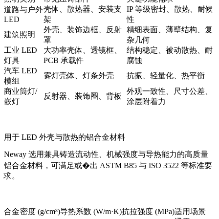
壳体、散热器、安装支
IP 等级密封、散热、耐候
道路与户外
LED
架
性
外壳、装饰边框、反射
精细表面、薄壁结构、复
建筑照明
罩
杂几何
工业 LED
大功率壳体、透镜框、
结构稳定、被动散热、耐
灯具
PCB 承载件
腐蚀
汽车 LED
雾灯壳体、灯条外壳
抗振、轻量化、热平衡
模组
商业筒灯/
外观一致性、尺寸公差、
反射器、装饰圈、背板
嵌灯
涂层附着力
用于 LED 外壳与散热的铝合金材料
Neway 选用兼具铸造流动性、机械强度与导热能力的高质量
铝合金材料，可满足或�出 ASTM B85 与 ISO 3522 等标准要
求。
合金
密度 (g/cm³)
导热系数 (W/m·K)
抗拉强度 (MPa)
适用场景