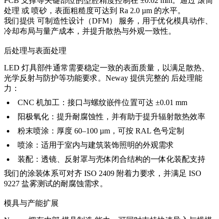
PCB 支撑等关键部位的型腔精度控制在 ±0.02 mm。通过
滚筒
处理
或
喷砂
，表面粗糙度可达到 Ra 2.0 µm 的水平。
我们提供
可制造性设计（DFM）
服务，用于优化模具动作、
冷却布局与量产成本，并提升散热与外观一致性。
后处理与表面处理
LED 灯具部件通常需要稳定一致的表面质量，以满足散热、
光学反射与防护等功能要求。Neway 提供完整的
后处理能
力
：
CNC 机加工
：接口与螺纹嵌件位置可达 ±0.01 mm
阳极氧化
：提升耐腐蚀性，并有助于提升辐射散热效率
粉末喷涂
：厚度 60–100 µm，可按 RAL 色号定制
喷涂
：适用于室内与建筑装饰照明的外观需求
装配
：透镜、反射罩与壳体闭合结构的一体化装配支持
我们的涂装体系可对齐 ISO 2409 附着力要求，并满足 ISO
9227 盐雾测试的耐腐蚀需求。
模具与产能扩展