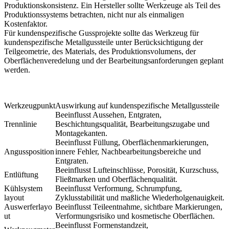
Produktionskonsistenz. Ein Hersteller sollte Werkzeuge als Teil des
Produktionssystems betrachten, nicht nur als einmaligen
Kostenfaktor.
Für kundenspezifische Gussprojekte sollte das
Werkzeug für
kundenspezifische Metallgussteile
unter Berücksichtigung der
Teilgeometrie, des Materials, des Produktionsvolumens, der
Oberflächenveredelung und der Bearbeitungsanforderungen geplant
werden.
Werkzeugpunkt
Auswirkung auf kundenspezifische Metallgussteile
Beeinflusst Aussehen, Entgraten,
Trennlinie
Beschichtungsqualität, Bearbeitungszugabe und
Montagekanten.
Beeinflusst Füllung, Oberflächenmarkierungen,
Angussposition
innere Fehler, Nachbearbeitungsbereiche und
Entgraten.
Beeinflusst Lufteinschlüsse, Porosität, Kurzschuss,
Entlüftung
Fließmarken und Oberflächenqualität.
Kühlsystem
Beeinflusst Verformung, Schrumpfung,
layout
Zyklusstabilität und maßliche Wiederholgenauigkeit.
Auswerferlayo
Beeinflusst Teileentnahme, sichtbare Markierungen,
ut
Verformungsrisiko und kosmetische Oberflächen.
Beeinflusst Formenstandzeit,