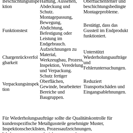
Beschichtungsinspe
Haftung, Aussehen,
Oberflächenfehler und
ktion
Abdeckung und
beschichtungsbedingte
Schutz.
Montageprobleme.
Montagepassung,
Bewegung,
Bestätigt, dass das
Abdichtung,
Funktionstest
Gussteil im Endprodukt
Befestigung oder
funktioniert.
Leistung im
Endgebrauch.
Aufzeichnungen zu
Unterstützt
Material,
Chargenrückverfol
Wiederholungsaufträge
Werkzeugbau, Prozess,
gbarkeit
und
Inspektion, Veredelung
Fehleruntersuchungen.
und Verpackung.
Schutz fertiger
Oberflächen,
Reduziert
Verpackungsinspek
Gewinde, bearbeiteter
Transportschäden und
tion
Bereiche und
Eingangsablehnungen.
Baugruppen.
Für Wiederholungsaufträge sollte die
Qualitätskontrolle für
kundenspezifische Metallgussteile
genehmigte Muster,
Inspektionschecklisten, Prozessaufzeichnungen,