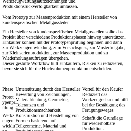
Werkzeugwartungsaufzeichnungen und
Produktionsrückverfolgbarkeit umfassen.
Vom Prototyp zur Massenproduktion mit einem Hersteller von
kundenspezifischen Metallgussteilen
Ein Hersteller von kundenspezifischen Metallgussteilen sollte das
Projekt über verschiedene Produktionsphasen hinweg unterstützen.
Einkäufer können mit der Prototypenprüfung beginnen und dann
zur Werkzeugentwicklung, zum Versuchsguss, zur Musterfreigabe,
zur Kleinserienproduktion, zur Massenproduktion und zu
Wiederholungsaufträgen übergehen.
Dieser gestufte Workflow hilft Einkäufern, Risiken zu reduzieren,
bevor sie sich für die Hochvolumenproduktion entscheiden.
Phase
Unterstützung durch den Hersteller
Vorteil für den Käufer
Bewertung von Zeichnungen,
Reduziert das
Protot
Materialrichtung, Geometrie,
Werkzeugrisiko und hilft
ypenpr
Toleranzen und
bei der Bestätigung des
üfung
Produktionsmachbarkeit.
Fertigungsweges.
Werkz
Konstruktion und Herstellung von
Schafft die Grundlage
eugent
Formen basierend auf
für wiederholbare
wicklu
Teilgeometrie, Material und
Produktion.