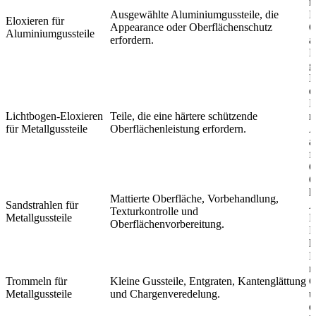
m
Ausgewählte Aluminiumgussteile, die
F
Eloxieren für
Appearance oder Oberflächenschutz
O
Aluminiumgussteile
erfordern.
a
P
g
B
e
E
Lichtbogen-Eloxieren
Teile, die eine härtere schützende
n
für Metallgussteile
Oberflächenleistung erfordern.
A
a
f
O
O
h
Mattierte Oberfläche, Vorbehandlung,
Sandstrahlen für
A
Texturkontrolle und
Metallgussteile
K
Oberflächenvorbereitung.
B
k
K
n
Trommeln für
Kleine Gussteile, Entgraten, Kantenglättung
G
Metallgussteile
und Chargenveredelung.
u
e