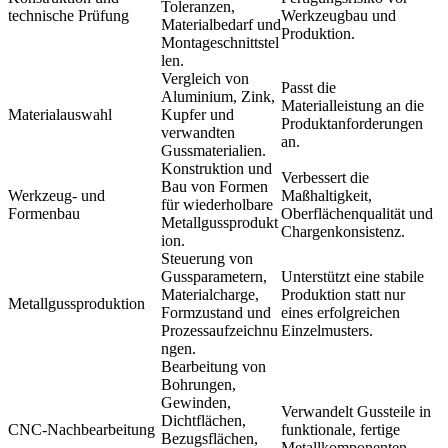
Toleranzen,
technische Prüfung
Werkzeugbau und
Materialbedarf und
Produktion.
Montageschnittstel
len.
Vergleich von
Passt die
Aluminium, Zink,
Materialleistung an die
Materialauswahl
Kupfer und
Produktanforderungen
verwandten
an.
Gussmaterialien.
Konstruktion und
Verbessert die
Bau von Formen
Werkzeug- und
Maßhaltigkeit,
für wiederholbare
Formenbau
Oberflächenqualität und
Metallgussprodukt
Chargenkonsistenz.
ion.
Steuerung von
Gussparametern,
Unterstützt eine stabile
Materialcharge,
Produktion statt nur
Metallgussproduktion
Formzustand und
eines erfolgreichen
Prozessaufzeichnu
Einzelmusters.
ngen.
Bearbeitung von
Bohrungen,
Gewinden,
Verwandelt Gussteile in
Dichtflächen,
CNC-Nachbearbeitung
funktionale, fertige
Bezugsflächen,
Metallkomponenten.