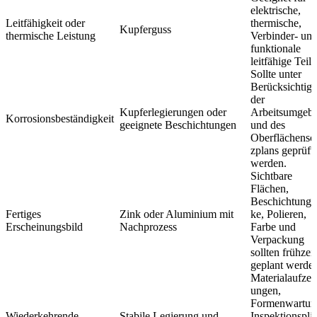
elektrische,
Leitfähigkeit oder
thermische,
Kupferguss
thermische Leistung
Verbinder- un
funktionale
leitfähige Teile
Sollte unter
Berücksichtig
der
Kupferlegierungen oder
Arbeitsumgeb
Korrosionsbeständigkeit
geeignete Beschichtungen
und des
Oberflächensc
zplans geprüft
werden.
Sichtbare
Flächen,
Beschichtungs
Fertiges
Zink oder Aluminium mit
ke, Polieren,
Erscheinungsbild
Nachprozess
Farbe und
Verpackung
sollten frühzeit
geplant werde
Materialaufzei
ungen,
Formenwartun
Wiederkehrende
Stabile Legierung und
Inspektionsplä