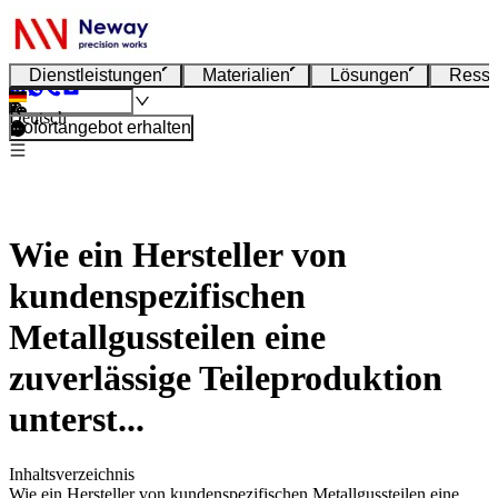
Dienstleistungen
Materialien
Lösungen
Resso
Deutsch
Sofortangebot erhalten
Wie ein Hersteller von
kundenspezifischen
Metallgussteilen eine
zuverlässige Teileproduktion
unterst...
Inhaltsverzeichnis
Wie ein Hersteller von kundenspezifischen Metallgussteilen eine