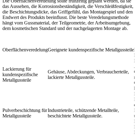
Die Oberflächenveredelung sollte frühzeitig geplant werden, da sie
das Aussehen, die Korrosionsbeständigkeit, die Verschleißfestigkeit,
die Beschichtungsdicke, das Griffgefühl, das Montagespiel und den
Endwert des Produkts beeinflusst. Die beste Veredelungsmethode
hängt vom Gussmaterial, der Teilgeometrie, der Arbeitsumgebung,
dem kosmetischen Standard und der nachgelagerten Montage ab.
Oberflächenveredelung
Geeignete kundenspezifische Metallgussteile
P
F
H
A
Lackierung für
Gehäuse, Abdeckungen, Verbraucherteile,
O
kundenspezifische
lackierte Metallgussteile.
r
Metallgussteile
G
k
K
B
d
Pulverbeschichtung für
Industrieteile, schützende Metallteile,
K
Metallgussteile
beschichtete Metallgussteile.
u
H
M
L