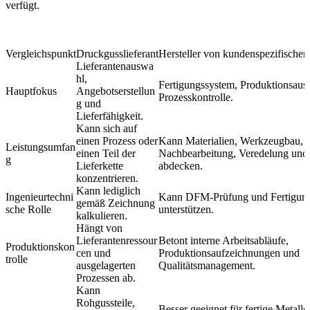
verfügt.
Vergleichspunkt
Druckgusslieferant
Hersteller von kundenspezifischen
Lieferantenauswa
hl,
Fertigungssystem, Produktionsaus
Hauptfokus
Angebotserstellun
Prozesskontrolle.
g und
Lieferfähigkeit.
Kann sich auf
einen Prozess oder
Kann Materialien, Werkzeugbau, 
Leistungsumfan
einen Teil der
Nachbearbeitung, Veredelung und 
g
Lieferkette
abdecken.
konzentrieren.
Kann lediglich
Ingenieurtechni
Kann DFM-Prüfung und Fertigung
gemäß Zeichnung
sche Rolle
unterstützen.
kalkulieren.
Hängt von
Lieferantenressour
Betont interne Arbeitsabläufe,
Produktionskon
cen und
Produktionsaufzeichnungen und
trolle
ausgelagerten
Qualitätsmanagement.
Prozessen ab.
Kann
Rohgussteile,
Besser geeignet für fertige Metallg