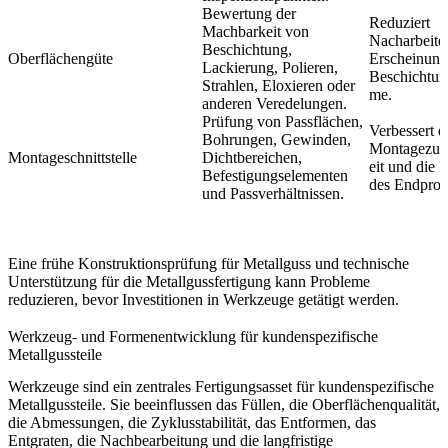
Bewertung der
Reduziert
Machbarkeit von
Nacharbeite
Beschichtung,
Oberflächengüte
Erscheinung
Lackierung, Polieren,
Beschichtun
Strahlen, Eloxieren oder
me.
anderen Veredelungen.
Prüfung von Passflächen,
Verbessert d
Bohrungen, Gewinden,
Montagezuve
Montageschnittstelle
Dichtbereichen,
eit und die 
Befestigungselementen
des Endprod
und Passverhältnissen.
Eine frühe
Konstruktionsprüfung für Metallguss
und
technische
Unterstützung für die Metallgussfertigung
kann Probleme
reduzieren, bevor Investitionen in Werkzeuge getätigt werden.
Werkzeug- und Formenentwicklung für kundenspezifische
Metallgussteile
Werkzeuge sind ein zentrales Fertigungsasset für kundenspezifische
Metallgussteile. Sie beeinflussen das Füllen, die Oberflächenqualität,
die Abmessungen, die Zyklusstabilität, das Entformen, das
Entgraten, die Nachbearbeitung und die langfristige