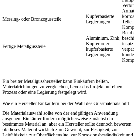
Verbind
Armatur
Kupferbasierte
korros
Messing- oder Bronzegussteile
Legierungen
Teile,
Kompo
Bearbei
Aluminium, Zink,
beschic
Kupfer oder
inspizi
Fertige Metallgussteile
kupferbasierte
verpac
Legierungen
kunden
Kompo
Ein breiter
Metallgusshersteller
kann Einkäufern helfen,
Materialrichtungen zu vergleichen, bevor das Projekt auf einen
Prozess oder eine Legierung festgelegt wird.
Wie ein Hersteller Einkäufern bei der Wahl des Gussmaterials hilft
Die Materialauswahl sollte von der endgültigen Anwendung
ausgehen. Einkäufer fordern möglicherweise zunächst ein
bestimmtes Material an, aber ein Hersteller sollte dennoch bewerten,
ob dieses Material wirklich zum Gewicht, zur Festigkeit, zur
Leitfähigkeit, zur Oberflächengüte, zur Korrosionsbeständigkeit und