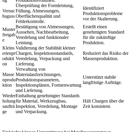
ng
Produktionsvolumen.
Überprüfung der Formleistung,
Identifiziert
Versuc
Füllung, Abmessungen,
Produktionsprobleme
hsguss
Oberflächenqualität und
vor der Skalierung.
Fehlerkontrolle.
Bestätigung von Abmessungen,
Erstellt einen
Muster
Aussehen, Nachbearbeitung,
genehmigten Standard
freigab
Veredelung und funktionaler
für die zukünftige
e
Leistung.
Produktion.
Kleins
Validierung der Stabilität kleiner
erienpr
Chargen, Inspektionsstandards,
Reduziert das Risiko der
odukti
Veredelung, Verpackung und
Massenproduktion.
on
Lieferung.
Verwaltung von
Masse
Materialaufzeichnungen,
Unterstützt stabile
nprodu
Produktionsparametern,
langfristige Aufträge.
ktion
Inspektionsplänen, Formenwartung
und Lieferung.
Wieder
Einhaltung genehmigter Standards
holung
für Material, Werkzeugbau,
Hält Chargen über die
saufträ
Inspektion, Veredelung, Montage
Zeit konsistent.
ge
und Verpackung.