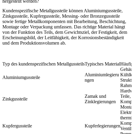
hergestellt werden?
Kundenspezifische Metallgussteile können Aluminiumgussteile,
Zinkgussteile, Kupfergussteile, Messing- oder Bronzegussteile
sowie fertige Metallkomponenten mit Bearbeitung, Beschichtung,
Montage oder Verpackung umfassen. Das richtige Material hängt
von der Funktion des Teils, dem Gewichtsziel, der Festigkeit, dem
Erscheinungsbild, der Leitfähigkeit, der Korrosionsbeständigkeit
und dem Produktionsvolumen ab.
Typ des kundenspezifischen Metallgussteils
Typisches Material
Häufi
Gehäus
Aluminiumlegieru
Kühlkö
Aluminiumgussteile
ngen
Struktur
Rahme
Hardwa
Zamak und
Teile, 
Zinkgussteile
Zinklegierungen
Kompo
Montag
Elektri
thermi
Kompo
Kupfergussteile
Kupferlegierungen
Ventilte
Pumpen