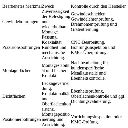
Bearbeitetes Merkmal
Zweck
Kontrolle durch den Hersteller
Zuverlässigkeit
Gewindeschneiden,
der Befestigung
Gewindelehrenprüfung,
Gewindebohrungen
und
Drehmomentprüfung und
wiederholbare
Gratentfernung.
Montage.
Passung,
Koaxialität,
CNC-Bearbeitung,
Präzisionsbohrungen
Rundheit und
Bohrungsinspektion und
mechanische
KMG-Überprüfung.
Ausrichtung.
Nachbearbeitung für
Montagestabilit
kundenspezifische
Montageflächen
ät und flacher
Metallgussteile
und
Kontakt.
Ebenheitskontrolle.
Leckagevermei
dung,
Ebenheitsprüfung,
Kontaktqualität
Dichtflächen
Oberflächenkontrolle und ggf.
und
Dichtungsvalidierung.
Oberflächenkon
sistenz.
Montagepositio
Vorrichtungsinspektion oder
Positionierbohrungen
nierung und
KMG-Prüfung.
Ausrichtung.