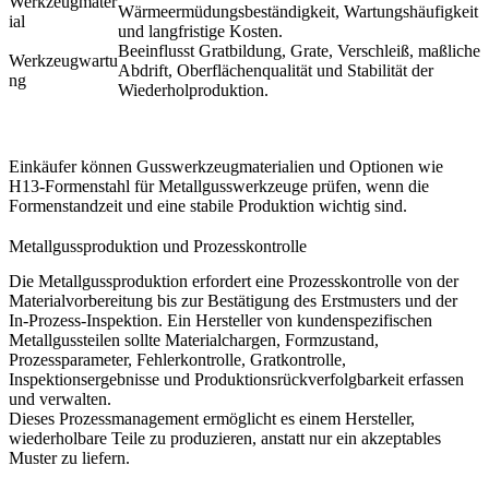
Werkzeugmater
Wärmeermüdungsbeständigkeit, Wartungshäufigkeit
ial
und langfristige Kosten.
Beeinflusst Gratbildung, Grate, Verschleiß, maßliche
Werkzeugwartu
Abdrift, Oberflächenqualität und Stabilität der
ng
Wiederholproduktion.
Einkäufer können
Gusswerkzeugmaterialien
und Optionen wie
H13-Formenstahl für Metallgusswerkzeuge
prüfen, wenn die
Formenstandzeit und eine stabile Produktion wichtig sind.
Metallgussproduktion und Prozesskontrolle
Die Metallgussproduktion erfordert eine Prozesskontrolle von der
Materialvorbereitung bis zur Bestätigung des Erstmusters und der
In-Prozess-Inspektion. Ein Hersteller von kundenspezifischen
Metallgussteilen sollte Materialchargen, Formzustand,
Prozessparameter, Fehlerkontrolle, Gratkontrolle,
Inspektionsergebnisse und Produktionsrückverfolgbarkeit erfassen
und verwalten.
Dieses Prozessmanagement ermöglicht es einem Hersteller,
wiederholbare Teile zu produzieren, anstatt nur ein akzeptables
Muster zu liefern.