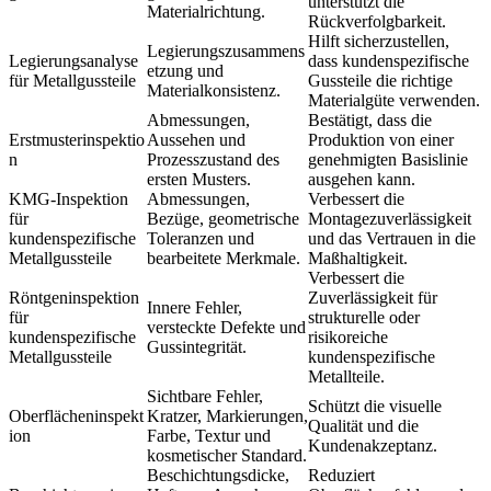
unterstützt die
Materialrichtung.
Rückverfolgbarkeit.
Hilft sicherzustellen,
Legierungszusammens
Legierungsanalyse
dass kundenspezifische
etzung und
für Metallgussteile
Gussteile die richtige
Materialkonsistenz.
Materialgüte verwenden.
Abmessungen,
Bestätigt, dass die
Erstmusterinspektio
Aussehen und
Produktion von einer
n
Prozesszustand des
genehmigten Basislinie
ersten Musters.
ausgehen kann.
KMG-Inspektion
Abmessungen,
Verbessert die
für
Bezüge, geometrische
Montagezuverlässigkeit
kundenspezifische
Toleranzen und
und das Vertrauen in die
Metallgussteile
bearbeitete Merkmale.
Maßhaltigkeit.
Verbessert die
Röntgeninspektion
Zuverlässigkeit für
Innere Fehler,
für
strukturelle oder
versteckte Defekte und
kundenspezifische
risikoreiche
Gussintegrität.
Metallgussteile
kundenspezifische
Metallteile.
Sichtbare Fehler,
Schützt die visuelle
Oberflächeninspekt
Kratzer, Markierungen,
Qualität und die
ion
Farbe, Textur und
Kundenakzeptanz.
kosmetischer Standard.
Beschichtungsdicke,
Reduziert