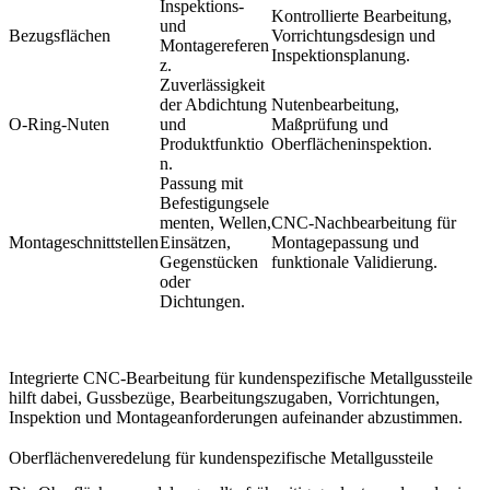
Inspektions-
Kontrollierte Bearbeitung,
und
Bezugsflächen
Vorrichtungsdesign und
Montagereferen
Inspektionsplanung.
z.
Zuverlässigkeit
der Abdichtung
Nutenbearbeitung,
O-Ring-Nuten
und
Maßprüfung und
Produktfunktio
Oberflächeninspektion.
n.
Passung mit
Befestigungsele
menten, Wellen,
CNC-Nachbearbeitung für
Montageschnittstellen
Einsätzen,
Montagepassung
und
Gegenstücken
funktionale Validierung.
oder
Dichtungen.
Integrierte
CNC-Bearbeitung für kundenspezifische Metallgussteile
hilft dabei, Gussbezüge, Bearbeitungszugaben, Vorrichtungen,
Inspektion und Montageanforderungen aufeinander abzustimmen.
Oberflächenveredelung für kundenspezifische Metallgussteile