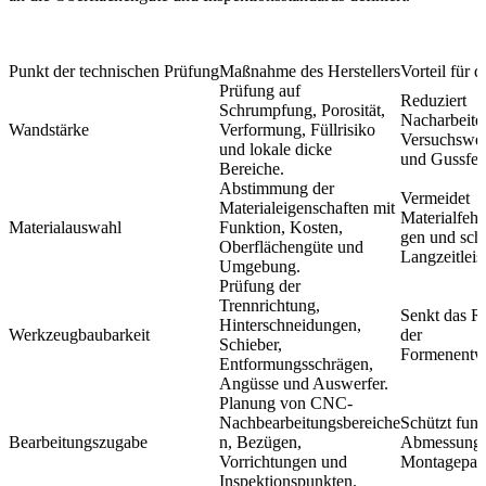
Punkt der technischen Prüfung
Maßnahme des Herstellers
Vorteil für 
Prüfung auf
Reduziert
Schrumpfung, Porosität,
Nacharbeite
Wandstärke
Verformung, Füllrisiko
Versuchswe
und lokale dicke
und Gussfeh
Bereiche.
Abstimmung der
Vermeidet
Materialeigenschaften mit
Materialfeh
Materialauswahl
Funktion, Kosten,
gen und sch
Oberflächengüte und
Langzeitleis
Umgebung.
Prüfung der
Trennrichtung,
Senkt das Ri
Hinterschneidungen,
Werkzeugbaubarkeit
der
Schieber,
Formenentw
Entformungsschrägen,
Angüsse und Auswerfer.
Planung von CNC-
Nachbearbeitungsbereiche
Schützt funk
Bearbeitungszugabe
n, Bezügen,
Abmessunge
Vorrichtungen und
Montagepas
Inspektionspunkten.