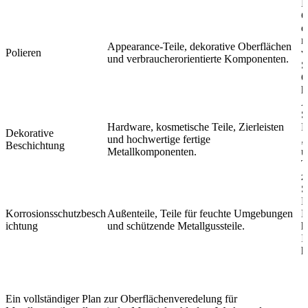
M
G
e
r
Appearance-Teile, dekorative Oberflächen
Polieren
v
und verbraucherorientierte Komponenten.
S
O
h
A
S
Hardware, kosmetische Teile, Zierleisten
F
Dekorative
und hochwertige fertige
,
Beschichtung
Metallkomponenten.
u
T
z
S
L
Korrosionsschutzbesch
Außenteile, Teile für feuchte Umgebungen
B
ichtung
und schützende Metallgussteile.
h
I
h
Ein vollständiger Plan zur
Oberflächenveredelung für