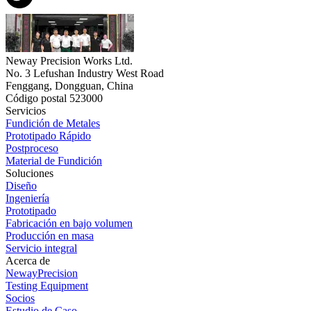
Neway Precision Works Ltd.
No. 3 Lefushan Industry West Road
Fenggang, Dongguan, China
Código postal 523000
Servicios
Fundición de Metales
Prototipado Rápido
Postproceso
Material de Fundición
Soluciones
Diseño
Ingeniería
Prototipado
Fabricación en bajo volumen
Producción en masa
Servicio integral
Acerca de
NewayPrecision
Testing Equipment
Socios
Estudio de Caso