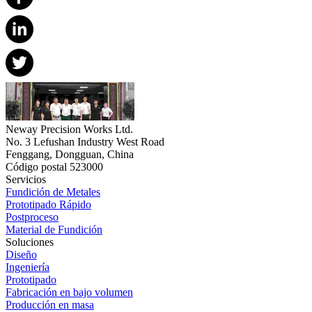
Neway Precision Works Ltd.
No. 3 Lefushan Industry West Road
Fenggang, Dongguan, China
Código postal 523000
Servicios
Fundición de Metales
Prototipado Rápido
Postproceso
Material de Fundición
Soluciones
Diseño
Ingeniería
Prototipado
Fabricación en bajo volumen
Producción en masa