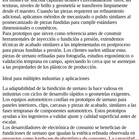
texturas, niveles de brillo y geometría se transfieren limpiamente
desde el maestro. Cuando las piezas requieren un refinamiento
adicional, aplicamos métodos de mecanizado o pulido similares al
posmecanizado de piezas fundidas
para cumplir estándares
dimensionales o cosméticos.
Para prototipos que sirven como referencia antes de construir
herramentales de inyección o fundición a presión, extendemos
técnicas de acabado similares a las implementadas en
postproceso
para piezas fundidas a presión
. Los clientes suelen utilizar estas
piezas de uretano refinadas para fotografía, estudios ergonómicos o
validación temprana en campo, apreciando lo cerca que se asemejan
a las propiedades de los plásticos de producción.
Ideal para múltiples industrias y aplicaciones
La adaptabilidad de la fundición de uretano la hace valiosa en
industrias con ciclos de desarrollo rápidos o geometrías exigentes.
Los equipos automotrices confían en prototipos de uretano para
paneles interiores, clips, carcasas y piezas de acabado, similares a las
fases tempranas de
componentes automotrices
. Estos prototipos
ayudan a los ingenieros a validar ajuste y calidad superficial antes de
escalar.
Los desarrolladores de electrónica de consumo se benefician de
fundiciones de uretano que igualan la estética refinada observada en
proyectos como
hardware de electrónica de consumo
. La capacidad