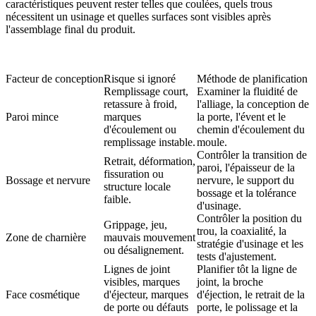
caractéristiques peuvent rester telles que coulées, quels trous
nécessitent un usinage et quelles surfaces sont visibles après
l'assemblage final du produit.
Facteur de conception
Risque si ignoré
Méthode de planification
Remplissage court,
Examiner la fluidité de
retassure à froid,
l'alliage, la conception de
Paroi mince
marques
la porte, l'évent et le
d'écoulement ou
chemin d'écoulement du
remplissage instable.
moule.
Contrôler la transition de
Retrait, déformation,
paroi, l'épaisseur de la
fissuration ou
Bossage et nervure
nervure, le support du
structure locale
bossage et la tolérance
faible.
d'usinage.
Contrôler la position du
Grippage, jeu,
trou, la coaxialité, la
Zone de charnière
mauvais mouvement
stratégie d'usinage et les
ou désalignement.
tests d'ajustement.
Lignes de joint
Planifier tôt la ligne de
visibles, marques
joint, la broche
Face cosmétique
d'éjecteur, marques
d'éjection, le retrait de la
de porte ou défauts
porte, le polissage et la