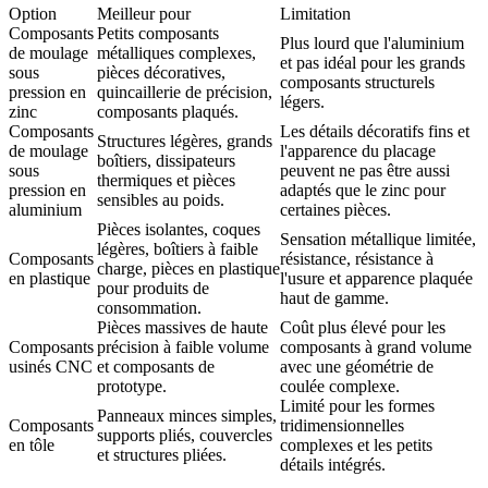
Option
Meilleur pour
Limitation
Composants
Petits composants
Plus lourd que l'aluminium
de moulage
métalliques complexes,
et pas idéal pour les grands
sous
pièces décoratives,
composants structurels
pression en
quincaillerie de précision,
légers.
zinc
composants plaqués.
Composants
Les détails décoratifs fins et
Structures légères, grands
de moulage
l'apparence du placage
boîtiers, dissipateurs
sous
peuvent ne pas être aussi
thermiques et pièces
pression en
adaptés que le zinc pour
sensibles au poids.
aluminium
certaines pièces.
Pièces isolantes, coques
Sensation métallique limitée,
légères, boîtiers à faible
Composants
résistance, résistance à
charge, pièces en plastique
en plastique
l'usure et apparence plaquée
pour produits de
haut de gamme.
consommation.
Pièces massives de haute
Coût plus élevé pour les
Composants
précision à faible volume
composants à grand volume
usinés CNC
et composants de
avec une géométrie de
prototype.
coulée complexe.
Limité pour les formes
Panneaux minces simples,
Composants
tridimensionnelles
supports pliés, couvercles
en tôle
complexes et les petits
et structures pliées.
détails intégrés.