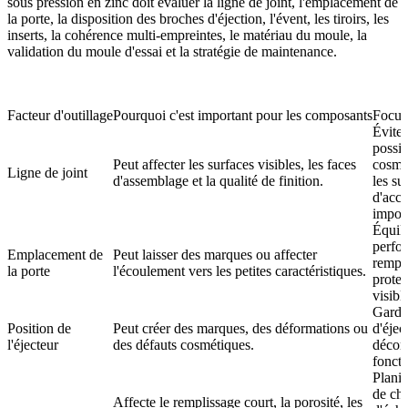
sous pression en zinc
doit évaluer la ligne de joint, l'emplacement de
la porte, la disposition des broches d'éjection, l'évent, les tiroirs, les
inserts, la cohérence multi-empreintes, le matériau du moule, la
validation du moule d'essai et la stratégie de maintenance.
Facteur d'outillage
Pourquoi c'est important pour les composants
Focus 
Éviter
possib
Peut affecter les surfaces visibles, les faces
cosmét
Ligne de joint
d'assemblage et la qualité de finition.
les su
d'acc
import
Équili
perfo
Emplacement de
Peut laisser des marques ou affecter
rempli
la porte
l'écoulement vers les petites caractéristiques.
protec
visibl
Garde
Position de
Peut créer des marques, des déformations ou
d'éjec
l'éjecteur
des défauts cosmétiques.
décora
foncti
Planif
de ch
Affecte le remplissage court, la porosité, les