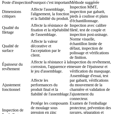
Poste d'inspection
Pourquoi c'est important
Méthode suggérée
Inspection MMT
,
Affecte l'assemblage,
Dimensions
inspection par gabarit,
l'alignement, la fonction
critiques
pieds à coulisse et plans
et la fiabilité du produit.
d'échantillonnage.
Affecte la résistance de
Inspection avec calibre
Qualité du
fixation et la répétabilité
fileté, test de couple et
filetage
de l'assemblage.
inspection post-usinage.
Norme visuelle,
Affecte la valeur
échantillon limite de
Qualité de
décorative et
défaut, inspection de
surface
l'acceptation par le
polissage et vérifications
client.
de finition.
Affecte la résistance à la
Inspection du revêtement,
Épaisseur du
corrosion, l'apparence et
mesure de l'épaisseur et
revêtement
le jeu d'assemblage.
vérification du masquage.
Assemblage d'essai, test
Affecte les
par gabarit, vérifications
Ajustement
performances du
du mouvement de la
fonctionnel
produit final et la
charnière et validation de
fiabilité de l'assemblage.
l'ajustement du
connecteur.
Protège les composants
Examen de l'emballage
de moulage sous
protecteur, prévention des
Inspection de
pression en zinc
rayures, séparation et