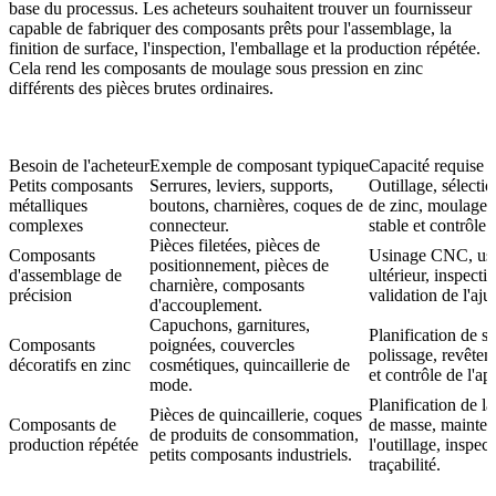
base du processus. Les acheteurs souhaitent trouver un fournisseur
capable de fabriquer des composants prêts pour l'assemblage, la
finition de surface, l'inspection, l'emballage et la production répétée.
Cela rend les composants de moulage sous pression en zinc
différents des pièces brutes ordinaires.
Besoin de l'acheteur
Exemple de composant typique
Capacité requise d
Petits composants
Serrures, leviers, supports,
Outillage, sélectio
métalliques
boutons, charnières, coques de
de zinc, moulage 
complexes
connecteur.
stable et contrôle 
Pièces filetées, pièces de
Composants
Usinage CNC, us
positionnement, pièces de
d'assemblage de
ultérieur, inspec
charnière, composants
précision
validation de l'aju
d'accouplement.
Capuchons, garnitures,
Planification de su
Composants
poignées, couvercles
polissage, revêtem
décoratifs en zinc
cosmétiques, quincaillerie de
et contrôle de l'a
mode.
Planification de l
Pièces de quincaillerie, coques
Composants de
de masse, mainte
de produits de consommation,
production répétée
l'outillage, inspect
petits composants industriels.
traçabilité.