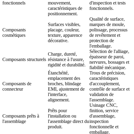
fonctionnels
mouvement,
d'inspection et tests
caractéristiques de
fonctionnels.
positionnement.
Qualité de surface,
Surfaces visibles,
marques de moule,
Composants
placage, couleur,
polissage, processus
cosmétiques
texture, apparence
de revêtement et
décorative.
protection de
l'emballage.
Sélection de l'alliage,
Charge, dureté,
épaisseur de paroi,
Composants structurels
résistance à l'usure,
nervures, bossages et
rigidité et durabilité.
fiabilité mécanique.
Étanchéité,
Trous de précision,
emplacement des
caractéristiques
Composants de
broches, blindage
d'accouplement,
connecteur
EMI, ajustement de
contrôle de surface et
l'interface,
validation de
alignement.
l'assemblage.
Usinage CNC,
Prêts pour
finition, service
Composants prêts à
l'installation ou
d'assemblage,
l'assemblage
l'assemblage direct du
inspection
produit.
fonctionnelle et
emballage.