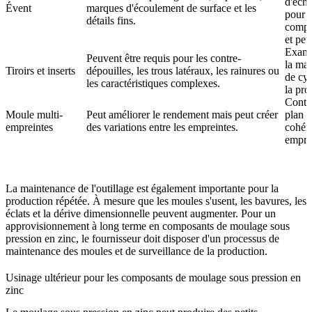
d'éch
Évent
marques d'écoulement de surface et les
pour l
détails fins.
compo
et peti
Exami
Peuvent être requis pour les contre-
la mai
Tiroirs et inserts
dépouilles, les trous latéraux, les rainures ou
de cyc
les caractéristiques complexes.
la pro
Contrô
Moule multi-
Peut améliorer le rendement mais peut créer
plan d
empreintes
des variations entre les empreintes.
cohére
empre
La maintenance de l'outillage est également importante pour la
production répétée. À mesure que les moules s'usent, les bavures, les
éclats et la dérive dimensionnelle peuvent augmenter. Pour un
approvisionnement à long terme en composants de moulage sous
pression en zinc, le fournisseur doit disposer d'un processus de
maintenance des moules et de surveillance de la production.
Usinage ultérieur pour les composants de moulage sous pression en
zinc