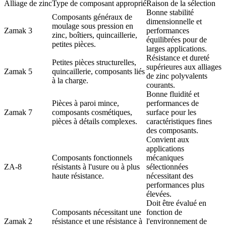
Alliage de zinc
Type de composant approprié
Raison de la sélection
Bonne stabilité
Composants généraux de
dimensionnelle et
moulage sous pression en
Zamak 3
performances
zinc, boîtiers, quincaillerie,
équilibrées pour de
petites pièces.
larges applications.
Résistance et dureté
Petites pièces structurelles,
supérieures aux alliages
Zamak 5
quincaillerie, composants liés
de zinc polyvalents
à la charge.
courants.
Bonne fluidité et
Pièces à paroi mince,
performances de
Zamak 7
composants cosmétiques,
surface pour les
pièces à détails complexes.
caractéristiques fines
des composants.
Convient aux
applications
Composants fonctionnels
mécaniques
ZA-8
résistants à l'usure ou à plus
sélectionnées
haute résistance.
nécessitant des
performances plus
élevées.
Doit être évalué en
Composants nécessitant une
fonction de
Zamak 2
résistance et une résistance à
l'environnement de