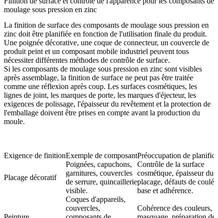
Finition de surface et contrôle de l'apparence pour les composants de
moulage sous pression en zinc
La finition de surface des composants de moulage sous pression en
zinc doit être planifiée en fonction de l'utilisation finale du produit.
Une poignée décorative, une coque de connecteur, un couvercle de
produit peint et un composant mobile industriel peuvent tous
nécessiter différentes méthodes de contrôle de surface.
Si les composants de moulage sous pression en zinc sont visibles
après assemblage, la finition de surface ne peut pas être traitée
comme une réflexion après coup. Les surfaces cosmétiques, les
lignes de joint, les marques de porte, les marques d'éjecteur, les
exigences de polissage, l'épaisseur du revêtement et la protection de
l'emballage doivent être prises en compte avant la production du
moule.
Exigence de finition
Exemple de composant
Préoccupation de planifica
Poignées, capuchons,
Contrôle de la surface
garnitures, couvercles
cosmétique, épaisseur du
Placage décoratif
de serrure, quincaillerie
placage, défauts de coulée
visible.
base et adhérence.
Coques d'appareils,
couvercles,
Cohérence des couleurs,
Peinture
composants de
masquage, préparation de