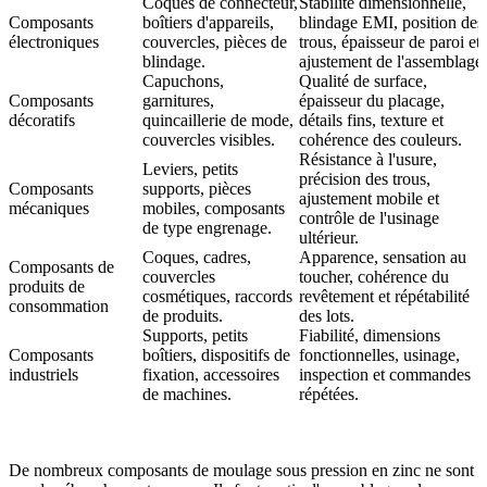
Coques de connecteur,
Stabilité dimensionnelle,
Composants
boîtiers d'appareils,
blindage EMI, position des
électroniques
couvercles, pièces de
trous, épaisseur de paroi et
blindage.
ajustement de l'assemblage.
Capuchons,
Qualité de surface,
Composants
garnitures,
épaisseur du placage,
décoratifs
quincaillerie de mode,
détails fins, texture et
couvercles visibles.
cohérence des couleurs.
Résistance à l'usure,
Leviers, petits
précision des trous,
Composants
supports, pièces
ajustement mobile et
mécaniques
mobiles, composants
contrôle de l'usinage
de type engrenage.
ultérieur.
Coques, cadres,
Apparence, sensation au
Composants de
couvercles
toucher, cohérence du
produits de
cosmétiques, raccords
revêtement et répétabilité
consommation
de produits.
des lots.
Supports, petits
Fiabilité, dimensions
Composants
boîtiers, dispositifs de
fonctionnelles, usinage,
industriels
fixation, accessoires
inspection et commandes
de machines.
répétées.
De nombreux composants de moulage sous pression en zinc ne sont