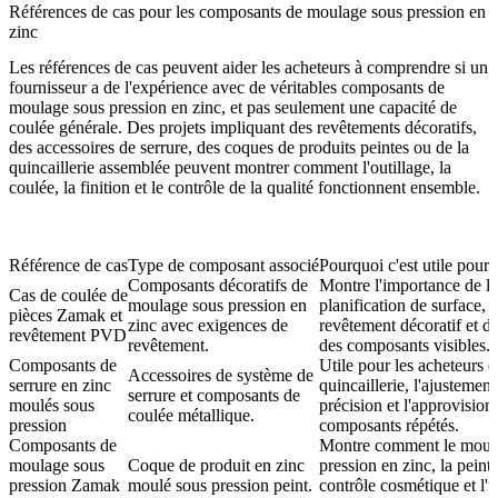
Références de cas pour les composants de moulage sous pression en
zinc
Les références de cas peuvent aider les acheteurs à comprendre si un
fournisseur a de l'expérience avec de véritables composants de
moulage sous pression en zinc, et pas seulement une capacité de
coulée générale. Des projets impliquant des revêtements décoratifs,
des accessoires de serrure, des coques de produits peintes ou de la
quincaillerie assemblée peuvent montrer comment l'outillage, la
coulée, la finition et le contrôle de la qualité fonctionnent ensemble.
Référence de cas
Type de composant associé
Pourquoi c'est utile pour 
Composants décoratifs de
Montre l'importance de la
Cas de coulée de
moulage sous pression en
planification de surface, 
pièces Zamak et
zinc avec exigences de
revêtement décoratif et d
revêtement PVD
revêtement.
des composants visibles.
Composants de
Utile pour les acheteurs é
Accessoires de système de
serrure en zinc
quincaillerie, l'ajustement
serrure et composants de
moulés sous
précision et l'approvisio
coulée métallique.
pression
composants répétés.
Composants de
Montre comment le moul
moulage sous
Coque de produit en zinc
pression en zinc, la peintu
pression Zamak
moulé sous pression peint.
contrôle cosmétique et l'ut