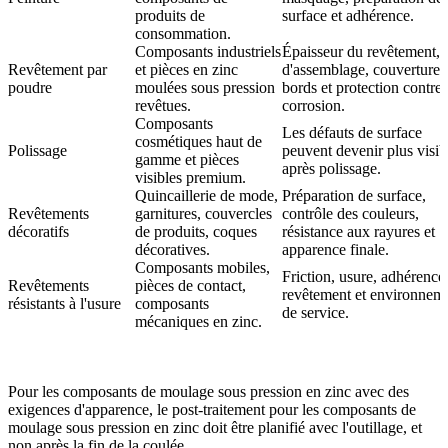
produits de
surface et adhérence.
consommation.
Composants industriels
Épaisseur du revêtement, 
Revêtement par
et pièces en zinc
d'assemblage, couverture 
poudre
moulées sous pression
bords et protection contre 
revêtues.
corrosion.
Composants
Les défauts de surface
cosmétiques haut de
Polissage
peuvent devenir plus visib
gamme et pièces
après polissage.
visibles premium.
Quincaillerie de mode,
Préparation de surface,
Revêtements
garnitures, couvercles
contrôle des couleurs,
décoratifs
de produits, coques
résistance aux rayures et
décoratives.
apparence finale.
Composants mobiles,
Friction, usure, adhérence
Revêtements
pièces de contact,
revêtement et environnem
résistants à l'usure
composants
de service.
mécaniques en zinc.
Pour les composants de moulage sous pression en zinc avec des
exigences d'apparence, le
post-traitement pour les composants de
moulage sous pression en zinc
doit être planifié avec l'outillage, et
non après la fin de la coulée.