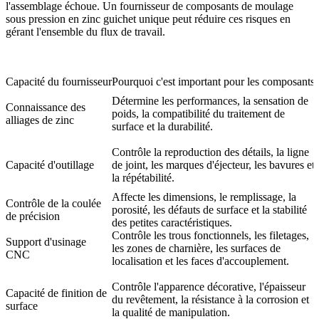
l'assemblage échoue. Un
fournisseur de composants de moulage
sous pression en zinc guichet unique
peut réduire ces risques en
gérant l'ensemble du flux de travail.
Capacité du fournisseur
Pourquoi c'est important pour les composants
Détermine les performances, la sensation de
Connaissance des
poids, la compatibilité du traitement de
alliages de zinc
c
surface et la durabilité.
u
Contrôle la reproduction des détails, la ligne
d
Capacité d'outillage
de joint, les marques d'éjecteur, les bavures et
la répétabilité.
Affecte les dimensions, le remplissage, la
R
Contrôle de la coulée
porosité, les défauts de surface et la stabilité
r
de précision
des petites caractéristiques.
Contrôle les trous fonctionnels, les filetages,
Support d'usinage
les zones de charnière, les surfaces de
d
CNC
localisation et les faces d'accouplement.
Contrôle l'apparence décorative, l'épaisseur
Capacité de finition de
du revêtement, la résistance à la corrosion et
surface
la qualité de manipulation.