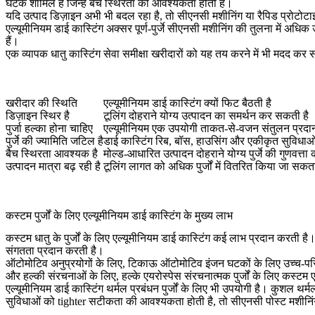
घटक शामिल हैं जिन्हें बैच स्थिरता की आवश्यकता होती है।
यदि उत्पाद डिज़ाइन अभी भी बदल रहा है, तो सीएनसी मशीनिंग या रैपिड प्रोटो
एल्यूमीनियम डाई कास्टिंग अक्सर पूर्ण-पुर्जे सीएनसी मशीनिंग की तुलना में अधि
हैं।
एक व्यापक
धातु कास्टिंग सेवा
समीक्षा खरीदारों को यह तय करने में भी मदद कर सक
खरीदार की स्थिति
एल्यूमीनियम डाई कास्टिंग क्यों फिट बैठती है
डिज़ाइन स्थिर है
टूलिंग दोहराने योग्य उत्पादन का समर्थन कर सकती है
पुर्जा हल्का होना चाहिए
एल्यूमीनियम एक उपयोगी ताकत-से-वजन संतुलन प्रदा
पुर्जे की ज्यामिति जटिल है
डाई कास्टिंग रिब, बॉस, हाउसिंग और एकीकृत सुविधाओं
बैच स्थिरता आवश्यक है
मोल्ड-आधारित उत्पादन दोहराने योग्य पुर्जे की गुणवत्ता
उत्पादन मात्रा बढ़ रही है
टूलिंग लागत को अधिक पुर्जों में वितरित किया जा सकता
कस्टम पुर्जों के लिए एल्यूमीनियम डाई कास्टिंग के मुख्य लाभ
कस्टम धातु के पुर्जों के लिए एल्यूमीनियम डाई कास्टिंग कई लाभ प्रदान कर
संगतता प्रदान करती है।
ऑटोमोटिव अनुप्रयोगों के लिए,
टिकाऊ ऑटोमोटिव इंजन घटकों के लिए उच्च-परिशु
और हल्की संरचनाओं के लिए,
हल्के एयरोस्पेस संरचनात्मक पुर्जों के लिए कस्टम 
एल्यूमीनियम डाई कास्टिंग थर्मल प्रबंधन पुर्जों के लिए भी उपयोगी है।
कुशल थर्मल
सुविधाओं को tighter सटीकता की आवश्यकता होती है, तो
सीएनसी पोस्ट मशीनिं