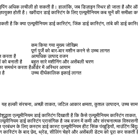
टाइपिंग अधिक लचीली हो सकती है। हालांकि, जब डिज़ाइन स्थिर हो जाता है और ऑर
क उपयुक्त होती है। खरीदार
डाई कास्टिंग के लिए एल्यूमीनियम कब चुनें
की समीक्षा क
ती है कि क्या एल्यूमीनियम डाई कास्टिंग, जिंक डाई कास्टिंग, तांबे की डाई कास्
कम किया गया मुख्य जोखिम
पूर्ण पुर्जे को बार-बार मशीन करने से उच्च लागत
न करता है
अत्यधिक उत्पाद वजन
 को बनाती है
बहुत सारे मशीनिंग और असेंबली चरण
 का समर्थन करता है
ऑर्डर में अस्थिर आयाम
 है
उच्च दीर्घकालिक इकाई लागत
ती है। यह हल्की संरचना, अच्छी ताकत, जटिल आकार क्षमता, कुशल उत्पादन, उच्च
द्धता एल्यूमीनियम डाई कास्टिंग
दिखाती है कि कैसे एल्यूमीनियम कास्टिंग ताकत,
एल्यूमीनियम डाई कास्टिंग
प्रासंगिक है जब वजन में कमी और संरचनात्मक विश्वसनीयत
 प्रबंधन के लिए कस्टम डाई कास्ट एल्यूमीनियम हीट सिंक
पंखुड़ियों, माउंटिंग ब
ग
कास्टिंग के बाद छेद, थ्रेड, सीलिंग चेहरे और असेंबली डेटम को पूरा कर सकती 