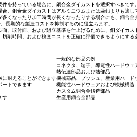
要件を持っている場合に、銅合金ダイカストを選択すべきです
場合、銅合金ダイカストはアルミニウムまたは亜鉛よりも適し
が多くなったり加工時間が長くなったりする場合にも、銅合金
とで、長期的な製造コストを抑制するのに役立ちます。
ル面、取付面、および組立基準を仕上げるために、
銅ダイカスト
、切削時間、および検査コストを正確に評価できるようにする
一般的な部品の例
コネクタ、端子、導電性ハードウェ
熱伝達部品および熱部品
触に耐えることができます
機械部品、ブッシュ、産業用ハード
ポートできます
機能性ハードウェアおよび機械構造
カスタム銅合金鋳造部品
ます
生産用銅合金部品