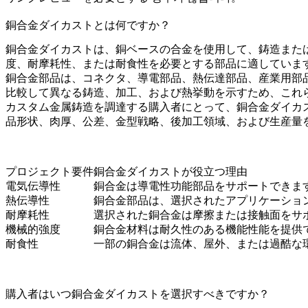
銅合金ダイカストとは何ですか？
銅合金ダイカストは、銅ベースの合金を使用して、鋳造また
度、耐摩耗性、または耐食性を必要とする部品に適していま
銅合金部品は、コネクタ、導電部品、熱伝達部品、産業用部
比較して異なる鋳造、加工、および熱挙動を示すため、これら
カスタム金属鋳造
を調達する購入者にとって、銅合金ダイカ
品形状、肉厚、公差、金型戦略、後加工領域、および生産量
プロジェクト要件
銅合金ダイカストが役立つ理由
電気伝導性
銅合金は導電性功能部品をサポートできま
熱伝導性
銅合金部品は、選択されたアプリケーショ
耐摩耗性
選択された銅合金は摩擦または接触面をサ
機械的強度
銅合金材料は耐久性のある機能性能を提供
耐食性
一部の銅合金は流体、屋外、または過酷な
購入者はいつ銅合金ダイカストを選択すべきですか？