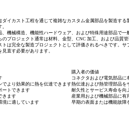
はダイカスト工程を通じて複雑なカスタム金属部品を製造する
す。
品、機械構造、機能性ハードウェア、および特殊用途部品で一
のプロジェクト通常は材料、金型、CNC 加工、および品質
ストは完全な製造プロジェクトとして評価されるべきです。サ
を見直す必要があります。
購入者の価値
す
コネクタおよび電気部品に
ンでより効果的に熱を伝達できます
熱伝達および熱管理部品を
ポートできます
耐久性とサービス寿命を向
できます
産業用および機械部品に有
環境に適しています
早期の表面または機能故障