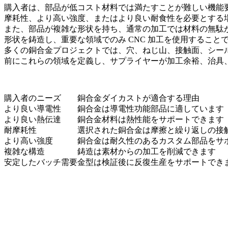
購入者は、部品が低コスト材料では満たすことが難しい機能
摩耗性、より高い強度、またはより良い耐食性を必要とする
また、部品が複雑な形状を持ち、通常の加工では材料の無駄
形状を鋳造し、重要な領域でのみ CNC 加工を使用するこ
多くの銅合金プロジェクトでは、穴、ねじ山、接触面、シー
前にこれらの領域を定義し、サプライヤーが加工余裕、治具
購入者のニーズ
銅合金ダイカストが適合する理由
より良い導電性
銅合金は導電性功能部品に適しています
より良い熱伝達
銅合金材料は熱性能をサポートできます
耐摩耗性
選択された銅合金は摩擦と繰り返しの接
より高い強度
銅合金は耐久性のあるカスタム部品をサ
複雑な構造
鋳造は素材からの加工を削減できます
安定したバッチ需要
金型は検証後に反復生産をサポートでき