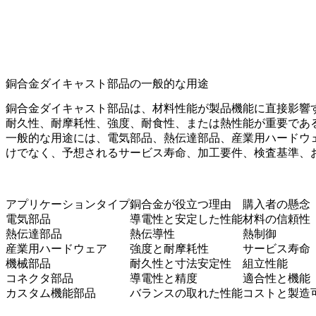
銅合金ダイキャスト部品の一般的な用途
銅合金ダイキャスト部品は、材料性能が製品機能に直接影響
耐久性、耐摩耗性、強度、耐食性、または熱性能が重要であ
一般的な用途には、電気部品、熱伝達部品、産業用ハードウ
けでなく、予想されるサービス寿命、加工要件、検査基準、
アプリケーションタイプ
銅合金が役立つ理由
購入者の懸念
電気部品
導電性と安定した性能
材料の信頼性
熱伝達部品
熱伝導性
熱制御
産業用ハードウェア
強度と耐摩耗性
サービス寿命
機械部品
耐久性と寸法安定性
組立性能
コネクタ部品
導電性と精度
適合性と機能
カスタム機能部品
バランスの取れた性能
コストと製造