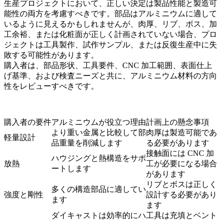
生産プロジェクトにおいて、正しい決定は製品性能と製造可
能性の両方を考慮すべきです。部品はアルミニウムに適して
いるように見えるかもしれませんが、肉厚、リブ、ボス、加
工余裕、または化粧面が正しく計画されていない場合、プロ
ジェクトは工具製作、試作サンプル、または反復生産中に失
敗する可能性があります。
購入者は、部品形状、工具要件、CNC 加工範囲、表面仕上
げ基準、および検査ニーズと共に、アルミニウム材料の方向
性をレビューすべきです。
購入者の要件
アルミニウムが役立つ理由
計画上の懸念事項
より重い金属と比較して部
肉厚は製造可能であ
軽量設計
品重量を削減します
る必要があります
接触面には CNC 加
ハウジングと熱構造をサポ
放熱
工が必要になる場合
ートします
があります
リブとボスは正しく
多くの構造部品に適してい
強度と剛性
設計する必要があり
ます
ます
ダイキャストは効率的にハ
工具は充填とベント