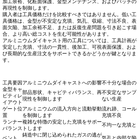
加工余裕、化粧面保護、金型メンテナンス、およびバッチの
再現性を制御します。
購入者は工具価格だけを比較すべきではありません。低い工
具価格は、金型が不安定な充填、気孔、収縮、寸法不良、表
面欠陥、加工余裕不足、または反復生産問題を引き起こす場
合、より高い総コストを生む可能性があります。
アルミニウムダイキャスト用の工具
については、工具計画が
安定した充填、寸法の一貫性、後加工、可視表面保護、およ
び長期的な生産注文をサポートできるかどうかが鍵となりま
す。
工具要因
アルミニウムダイキャストへの影響
不十分な場合の
金型キャ
部品形状、キャビティバランス、再
不安定なサンプ
ビティレ
現性を制御します
ない生産
イアウト
ゲート位
アルミニウムの流入方向と流動挙動
流れ跡、コール
置
を制御します
充填不良
ランナー
複雑な特徴の安定した充填をサポー
不均一な充填と
バランス
トします
鋳造中に閉じ込められたガスの逃が
ベント
気孔と内部欠陥