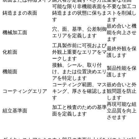
可能な限り非機能表面を
不要な加工コ
鋳造ままの表面
鋳造ままの状態に保ちま
ストを削減し
す
ます
嵌め合いと機
穴、面、基準、公差制御
機械加工面
能を向上させ
エリアを定義します
ます
工具製作前に可視および
最終外観を保
化粧面
外観上重要なエリアをマ
護します
ークします
接触、シール、取り付
製品性能を保
機能面
け、または位置決めエリ
護します
アを特定します
コーティング範囲、マス
嵌め合いと外
コーティングエリア
キング、厚さを確認しま
観問題を防止
す
します
再現可能な組
加工と検査のための基準
組立基準面
立品質を向上
面を定義します
させます