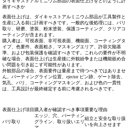
ダイキャストアルミニウム部品の表面仕上げをどのように計
画すべきか
表面仕上げは、ダイキャストアルミニウム部品が工具製作と
生産に入る前に計画すべきです。一般的な後処理には、バリ
取り、研磨、塗装、粉末塗装、保護コーティング、クリアコ
ーティングが含まれます。
購入者は、可視表面、非可視表面、機能面、コーティングタ
イプ、色要件、表面粗さ、マスキングエリア、許容欠陥基
準、および包装保護を確認すべきです。これらの要件が不明
確な場合、表面仕上げは生産後に外観紛争または機能嵌め合
い問題を引き起こす可能性があります。
外観部品の場合、表面要件は量産まで待つべきではありませ
ん。パーティングライン位置、ejector ピン跡、ゲート除去、
気孔、バリ、コーティングマスキング、および色の一貫性
は、工具設計が最終確定する前に考慮されるべきです。
表面仕上げ項目
購入者が確認すべき事項
重要な理由
エッジ、穴、パーティン
組立と安全な取り扱
バリ取り
グライン、取り扱いエリ
いを向上させます
ア