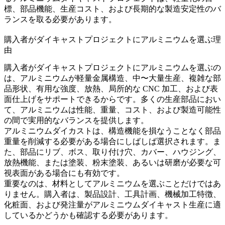
標、部品機能、生産コスト、および長期的な製造安定性のバ
ランスを取る必要があります。
購入者がダイキャストプロジェクトにアルミニウムを選ぶ理
由
購入者がダイキャストプロジェクトにアルミニウムを選ぶの
は、アルミニウムが軽量金属構造、中〜大量生産、複雑な部
品形状、有用な強度、放熱、局所的な CNC 加工、および表
面仕上げをサポートできるからです。多くの生産部品におい
て、アルミニウムは性能、重量、コスト、および製造可能性
の間で実用的なバランスを提供します。
アルミニウムダイカストは、構造機能を損なうことなく部品
重量を削減する必要がある場合にしばしば選択されます。ま
た、部品にリブ、ボス、取り付け穴、カバー、ハウジング、
放熱機能、または塗装、粉末塗装、あるいは研磨が必要な可
視表面がある場合にも有効です。
重要なのは、材料としてアルミニウムを選ぶことだけではあ
りません。購入者は、製品設計、工具計画、機械加工特徴、
化粧面、および発注量がアルミニウムダイキャスト生産に適
しているかどうかも確認する必要があります。