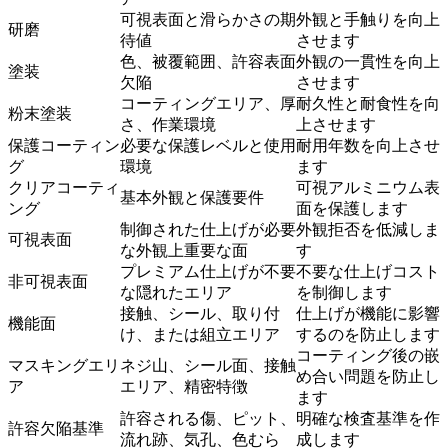
可視表面と滑らかさの期
外観と手触りを向上
研磨
待値
させます
色、被覆範囲、許容表面
外観の一貫性を向上
塗装
欠陥
させます
コーティングエリア、厚
耐久性と耐食性を向
粉末塗装
さ、作業環境
上させます
保護コーティン
必要な保護レベルと使用
耐用年数を向上させ
グ
環境
ます
クリアコーティ
可視アルミニウム表
基本外観と保護要件
ング
面を保護します
制御された仕上げが必要
外観拒否を低減しま
可視表面
な外観上重要な面
す
プレミアム仕上げが不要
不要な仕上げコスト
非可視表面
な隠れたエリア
を制御します
接触、シール、取り付
仕上げが機能に影響
機能面
け、または組立エリア
するのを防止します
コーティング後の嵌
マスキングエリ
ネジ山、シール面、接触
め合い問題を防止し
ア
エリア、精密特徴
ます
許容される傷、ピット、
明確な検査基準を作
許容欠陥基準
流れ跡、気孔、色むら
成します