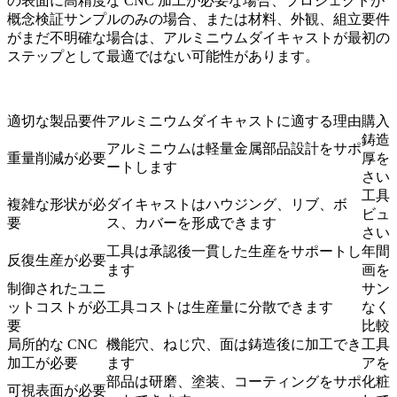
の表面に高精度な CNC 加工が必要な場合、プロジェクトが
概念検証サンプルのみの場合、または材料、外観、組立要件
がまだ不明確な場合は、アルミニウムダイキャストが最初の
ステップとして最適ではない可能性があります。
適切な製品要件
アルミニウムダイキャストに適する理由
購入
鋳造
アルミニウムは軽量金属部品設計をサポ
重量削減が必要
厚を
ートします
さい
工具製
複雑な形状が必
ダイキャストはハウジング、リブ、ボ
ビュ
要
ス、カバーを形成できます
さい
工具は承認後一貫した生産をサポートし
年間
反復生産が必要
ます
画を
制御されたユニ
サン
ットコストが必
工具コストは生産量に分散できます
なく
要
比較
局所的な CNC
機能穴、ねじ穴、面は鋳造後に加工でき
工具
加工が必要
ます
アを
部品は研磨、塗装、コーティングをサポ
化粧
可視表面が必要