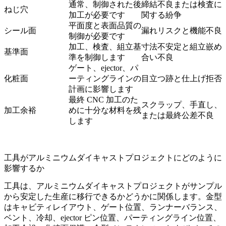
通常、制御された後
締結不良または検査に
ねじ穴
加工が必要です
関する紛争
平面度と表面品質の
シール面
漏れリスクと機能不良
制御が必要です
加工、検査、組立基
寸法不安定と組立嵌め
基準面
準を制御します
合い不良
ゲート、ejector、パ
化粧面
ーティングラインの
目立つ跡と仕上げ拒否
計画に影響します
最終 CNC 加工のた
スクラップ、手直し、
加工余裕
めに十分な材料を残
または最終公差不良
します
工具がアルミニウムダイキャストプロジェクトにどのように
影響するか
工具は、アルミニウムダイキャストプロジェクトがサンプル
から安定した生産に移行できるかどうかに関係します。金型
はキャビティレイアウト、ゲート位置、ランナーバランス、
ベント、冷却、ejector ピン位置、パーティングライン位置、