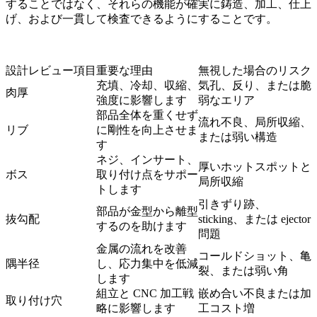
することではなく、それらの機能が確実に鋳造、加工、仕上
げ、および一貫して検査できるようにすることです。
設計レビュー項目
重要な理由
無視した場合のリスク
充填、冷却、収縮、
気孔、反り、または脆
肉厚
強度に影響します
弱なエリア
部品全体を重くせず
流れ不良、局所収縮、
リブ
に剛性を向上させま
または弱い構造
す
ネジ、インサート、
厚いホットスポットと
ボス
取り付け点をサポー
局所収縮
トします
引きずり跡、
部品が金型から離型
抜勾配
sticking、または ejector
するのを助けます
問題
金属の流れを改善
コールドショット、亀
隅半径
し、応力集中を低減
裂、または弱い角
します
組立と CNC 加工戦
嵌め合い不良または加
取り付け穴
略に影響します
工コスト増