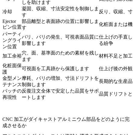
しを助けます
凝固、収縮、寸法安定性を制御しま
冷却
反り、収縮、寸
す
Ejector
部品離型と表面跡の位置に影響しま
化粧面または機
ピン位置
す
パーティ
バリ、バリの発生、可視表面品質に
仕上げの手直し
ングライ
影響します
る紛争
ン位置
穴、面、基準面のための素材を残し
加工余裕
材料不足と加工
ます
化粧面保
可視面を工具跡から保護します
仕上げ後の外観
護
金型メン
摩耗、バリの増加、寸法ドリフトを
長期的な生産品
テナンス
制御します
バッチの
反復注文全体で安定した品質をサポ
品質ドリフトと
再現性
ートします
CNC 加工がダイキャストアルミニウム部品をどのように完
成させるか