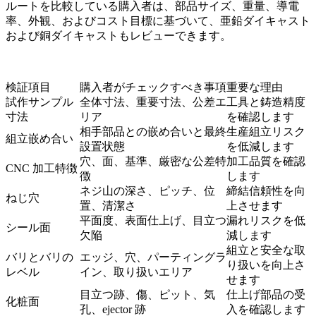
ルートを比較している購入者は、部品サイズ、重量、導電
率、外観、およびコスト目標に基づいて、
亜鉛ダイキャスト
および
銅ダイキャスト
もレビューできます。
検証項目
購入者がチェックすべき事項
重要な理由
試作サンプル
全体寸法、重要寸法、公差エ
工具と鋳造精度
寸法
リア
を確認します
相手部品との嵌め合いと最終
生産組立リスク
組立嵌め合い
設置状態
を低減します
穴、面、基準、厳密な公差特
加工品質を確認
CNC 加工特徴
徴
します
ネジ山の深さ、ピッチ、位
締結信頼性を向
ねじ穴
置、清潔さ
上させます
平面度、表面仕上げ、目立つ
漏れリスクを低
シール面
欠陥
減します
組立と安全な取
バリとバリの
エッジ、穴、パーティングラ
り扱いを向上さ
レベル
イン、取り扱いエリア
せます
目立つ跡、傷、ピット、気
仕上げ部品の受
化粧面
孔、ejector 跡
入を確認します