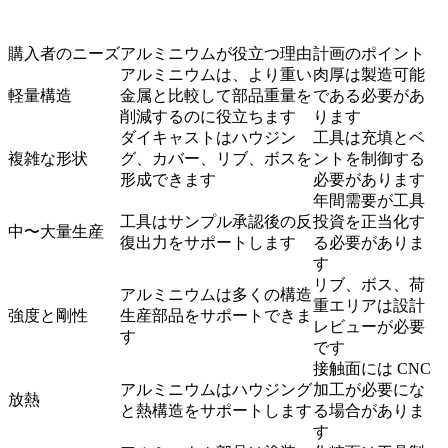
購入者のニーズ
アルミニウムが役立つ理由
計画のポイント
アルミニウムは、より重い
肉厚は製造可能
軽量構造
金属と比較して部品重量を
である必要があ
削減するのに役立ちます
ります
ダイキャストはハウジン
工具は充填とベ
複雑な形状
グ、カバー、リブ、ボスを
ントを制御する
形成できます
必要があります
年間需要が工具
工具はサンプル承認後の反
投資を正当化す
中〜大量生産
復出力をサポートします
る必要がありま
す
リブ、ボス、荷
アルミニウムは多くの構造
重エリアは設計
強度と剛性
生産部品をサポートできま
レビューが必要
す
です
接触面には CNC
アルミニウムはハウジング
加工が必要にな
放熱
と熱構造をサポートします
る場合がありま
す