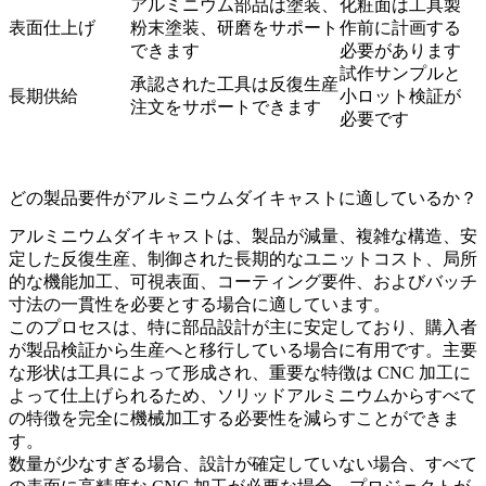
アルミニウム部品は塗装、
化粧面は工具製
表面仕上げ
粉末塗装、研磨をサポート
作前に計画する
できます
必要があります
試作サンプルと
承認された工具は反復生産
長期供給
小ロット検証が
注文をサポートできます
必要です
どの製品要件がアルミニウムダイキャストに適しているか？
アルミニウムダイキャストは、製品が減量、複雑な構造、安
定した反復生産、制御された長期的なユニットコスト、局所
的な機能加工、可視表面、コーティング要件、およびバッチ
寸法の一貫性を必要とする場合に適しています。
このプロセスは、特に部品設計が主に安定しており、購入者
が製品検証から生産へと移行している場合に有用です。主要
な形状は工具によって形成され、重要な特徴は CNC 加工に
よって仕上げられるため、ソリッドアルミニウムからすべて
の特徴を完全に機械加工する必要性を減らすことができま
す。
数量が少なすぎる場合、設計が確定していない場合、すべて