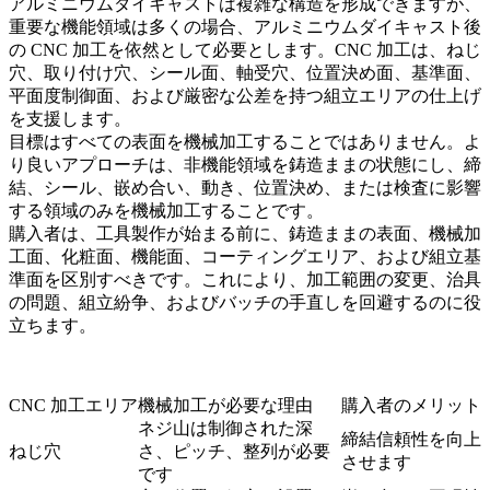
アルミニウムダイキャストは複雑な構造を形成できますが、
重要な機能領域は多くの場合、
アルミニウムダイキャスト後
の CNC 加工
を依然として必要とします。CNC 加工は、ねじ
穴、取り付け穴、シール面、軸受穴、位置決め面、基準面、
平面度制御面、および厳密な公差を持つ組立エリアの仕上げ
を支援します。
目標はすべての表面を機械加工することではありません。よ
り良いアプローチは、非機能領域を鋳造ままの状態にし、締
結、シール、嵌め合い、動き、位置決め、または検査に影響
する領域のみを機械加工することです。
購入者は、工具製作が始まる前に、鋳造ままの表面、機械加
工面、化粧面、機能面、コーティングエリア、および組立基
準面を区別すべきです。これにより、加工範囲の変更、治具
の問題、組立紛争、およびバッチの手直しを回避するのに役
立ちます。
CNC 加工エリア
機械加工が必要な理由
購入者のメリット
ネジ山は制御された深
締結信頼性を向上
ねじ穴
さ、ピッチ、整列が必要
させます
です