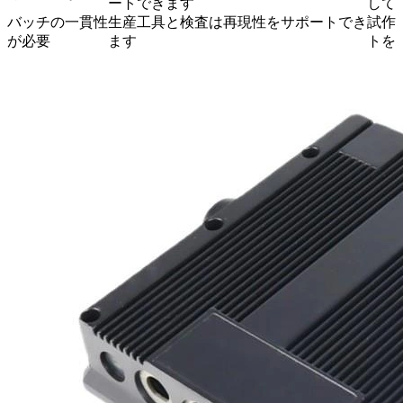
ートできます
して
バッチの一貫性
生産工具と検査は再現性をサポートでき
試作
が必要
ます
トを