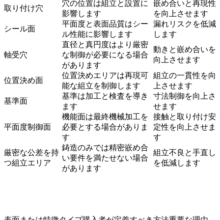
穴の位置は組立と設置に
嵌め合いと再現性
取り付け穴
影響します
を向上させます
平面度と表面品質はシー
漏れリスクを低減
シール面
ル性能に影響します
します
直径と真円度はより厳密
動きと嵌め合いを
軸受穴
な制御が必要になる場合
向上させます
があります
位置決めエリアは再現可
組立の一貫性を向
位置決め面
能な組立を制御します
上させます
基準は加工と検査を導き
寸法制御を向上さ
基準面
ます
せます
機能面は最終機械加工を
接触と取り付け安
平面度制御面
必要とする場合がありま
定性を向上させま
す
す
鋳造のみでは精密嵌め合
厳密な公差を持
組立不良と手直し
い要件を満たせない場合
つ組立エリア
を低減します
があります
表面または特徴タイプ
購入者が定義すべき方法
重要な理由