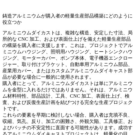
鋳造アルミニウムが購入者の軽量生産部品構築にどのように
役立つか
アルミニウムダイカスト
は、複雑な構造、安定した寸法、局
所的な CNC 加工、および表面仕上げを備えた軽量生産部品
の構築を購入者に支援します。これは、プロジェクトでアル
ミニウムハウジング、照明用ハウジング、ヒートシンクハウ
ジング、モーターカバー、ポンプ本体、電子機器エンクロー
ジャー、取り付けブラケット、自動車用アルミニウム部品、
産業用カバー、またはカスタムアルミニウムダイキャスト部
品が必要な場合に一般的に使用されます。
購入者にとって、アルミニウムダイカストは単にアルミニウ
ムを金型に入れるだけではありません。それは、アルミニウ
ム材料特性、部品設計、工具、CNC 加工、表面仕上げ、検
査、および反復生産計画を結びつける完全な生産プロジェク
トです。
これらの要素を早期に検討しない場合、購入者は充填不良、
収縮、気孔、反り、加工の困難さ、外観欠陥、工具修正、お
よびバッチの不安定性に直面する可能性があります。成功す
るアルミニウムダイキャストプロジェクトは、軽量化の目