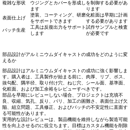
複雑な形状
ウジングとカバーを形成し
を制御する必要があ
ます
ります
塗装、コーティング、研磨
化粧面は早期に計画
表面仕上げ
をサポートできます
する必要があります
工具は反復出力をサポート
試作サンプルと検査
バッチ生産
します
が必要です
部品設計がアルミニウムダイキャストの成功をどのように変
えるか
部品設計はアルミニウムダイキャストの成功に強く影響しま
す。購入者は、工具製作が始まる前に、肉厚、リブ、ボス、
抜勾配、隅半径、取り付け穴、ねじ穴、シール面、基準面、
化粧面、および加工余裕をレビューすべきです。
部品を早期にレビューしない場合、プロジェクトは充填不
良、収縮、気孔、反り、バリ、加工の困難さ、表面仕上げ欠
陥、組立問題、工具修正、およびバッチの不安定性に直面す
る可能性があります。
実用的な設計レビューは、製品機能を維持しながら製造可能
性を向上させるのに役立ちます。目標はカスタム機能を削除