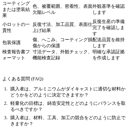
コーティング
色、被覆範囲、密着性、表面
外観基準を確認
または塗装結
欠陥レベル
します
果
反復生産の準備
小ロットの一
反復寸法、加工品質、表面仕
完了を確認しま
貫性
上げ結果
す
傷、へこみ、コーティング損
配送品質を維持
包装保護
傷からの保護
します
検査報告書フ
寸法データ、外観チェック、
明確な承認証拠
ォーマット
機能検査記録
を作成します
よくある質問 (FAQ)
購入者は、アルミニウムがダイキャストに適切な材料か
どうかをどのように決定できますか？
軽量化の目標は、鋳造安定性とどのようにバランスを取
るべきですか？
購入者は、材料、工具、加工の競合をどのように防止で
きますか？