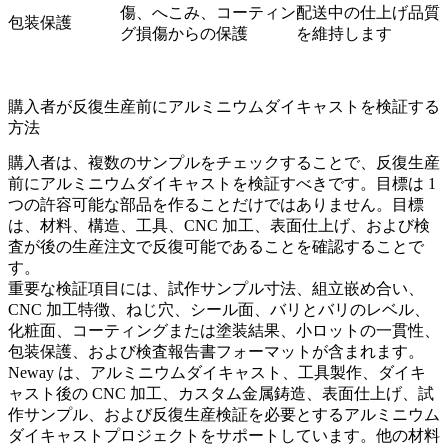
傷、へこみ、コーティン
配送中の仕上げ品質
包装保護
グ損傷からの保護
を維持します
購入者が反復生産前にアルミニウムダイキャストを検証する
方法
購入者は、複数のサンプルをチェックすることで、反復生産
前にアルミニウムダイキャストを検証すべきです。目標は 1
つの許容可能な部品を作ることだけではありません。目標
は、材料、構造、工具、CNC 加工、表面仕上げ、および検
査が後の生産注文で反復可能であることを確認することで
す。
重要な検証項目には、試作サンプル寸法、組立嵌め合い、
CNC 加工特徴、ねじ穴、シール面、バリとバリのレベル、
化粧面、コーティングまたは塗装結果、小ロットの一貫性、
包装保護、および検査報告書フォーマットが含まれます。
Neway は、アルミニウムダイキャスト、工具製作、ダイキ
ャスト後の CNC 加工、カスタム金属鋳造、表面仕上げ、試
作サンプル、および反復生産検証を必要とするアルミニウム
ダイキャストプロジェクトをサポートしています。他の材料