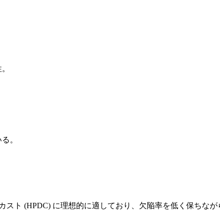
性。
いる。
ダイカスト (HPDC) に理想的に適しており、欠陥率を低く保ちながら