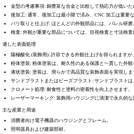
金型の考慮事項
: 銅豊富な合金と比較して熱応力が低い
後加工
: 通常、
後加工
は最小限で済み、CNC 加工は重
バリ取りと仕上げ
: ほとんどの外観部品には、
バレル研磨
検査
: 外観が重要な部品については、目視検査と寸法検
適した表面処理
陽極酸化 (装飾用)
: 許容できる外観仕上げを得られます
粉体塗装
:
粉体塗装
は、耐久性のある保護と一貫した外観
液状塗装
:
塗装
は、滑らかで高品質な装飾表面を実現しま
サンドブラストまたはビーズブラスト
:
サンドブラスト
は
クロメート処理
: 耐食性と塗料の密着性を向上させます。
レーザーマーキング
: 装飾用ハウジングに清潔で永久的
主な産業と用途
消費者向け電子機器のハウジングとフレーム。
照明器具および建築部材。