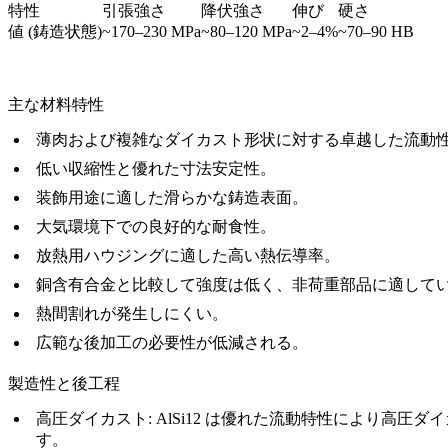
特性
引張強さ
降伏強さ
伸び
硬さ
値 (鋳造状態)
~170–230 MPa
~80–120 MPa
~2–4%
~70–90 HB
主な材料特性
薄肉および複雑なダイカスト形状に対する卓越した流動
低い収縮性と優れた寸法安定性。
装飾用途に適した滑らかな鋳造表面。
大気環境下での良好的な耐食性。
放熱用ハウジングに適した高い熱伝導率。
銅含有合金と比較して強度は低く、非荷重部品に適して
熱間割れが発生しにくい。
広範な後加工の必要性が低減される。
製造性と後工程
高圧ダイカスト
: AlSi12 は優れた流動特性により高圧
す。