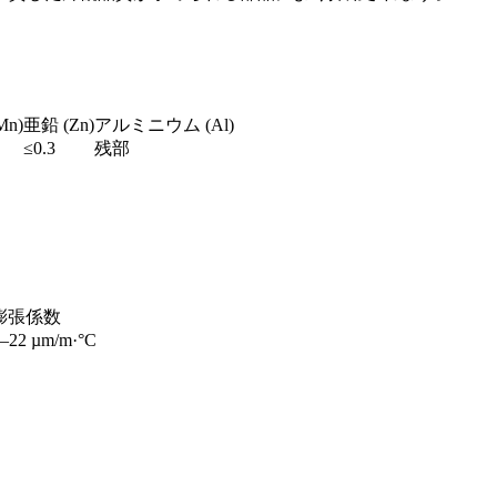
n)
亜鉛 (Zn)
アルミニウム (Al)
≤0.3
残部
膨張係数
–22 µm/m·°C