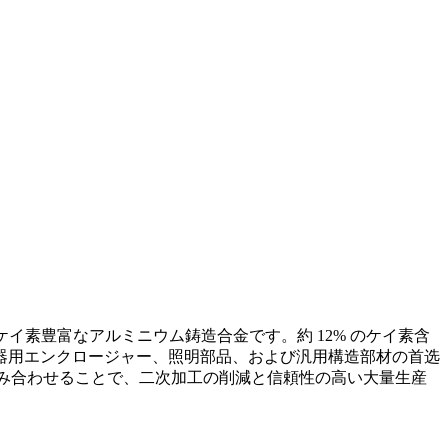
。
イ素豊富なアルミニウム鋳造合金です。約 12% のケイ素含
器用エンクロージャー、照明部品、および汎用構造部材の首选
み合わせることで、二次加工の削減と信頼性の高い大量生産