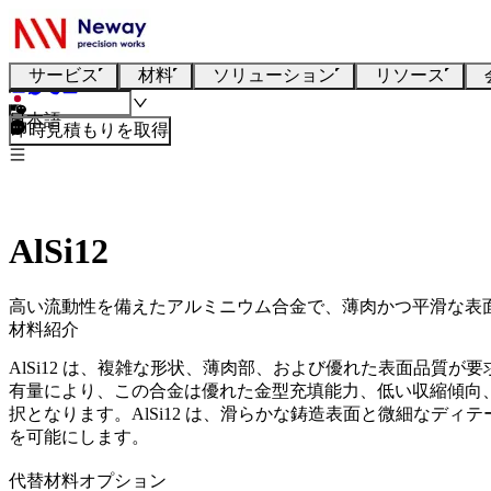
サービス
材料
ソリューション
リソース
日本語
即時見積もりを取得
AlSi12
高い流動性を備えたアルミニウム合金で、薄肉かつ平滑な表
材料紹介
AlSi12 は、複雑な形状、薄肉部、および優れた表面品質が
有量により、この合金は優れた金型充填能力、低い収縮傾向
択となります。AlSi12 は、滑らかな鋳造表面と微細なディテ
を可能にします。
代替材料オプション