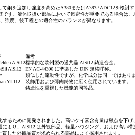
して銅を追加し強度を高めた
A380
または
A383 / ADC12
を検討す
肢です。流体取扱い部品において気密性が重要である場合は、
、強度、後工程との適合性のバランスが異なります。
ド
備考
felden AlSi12
標準的な欧州製の過共晶 AlSi12 鋳造合金。
Sil AlSi12
EN AC-44300 に準拠した DIN 規格呼称。
イヤー
類似した流動性ですが、化学成分は同一ではあり
han YL112
装飾用および薄肉鋳物に広く使用されています。
鋳造性を重視した機能的同等品。
を最大化するために開発されました。高いケイ素含有量は融点を下
により、AlSi12 は外観部品、軽量ハウジング、および高い
一貫した外観品質が求められる部品によく採用されます。