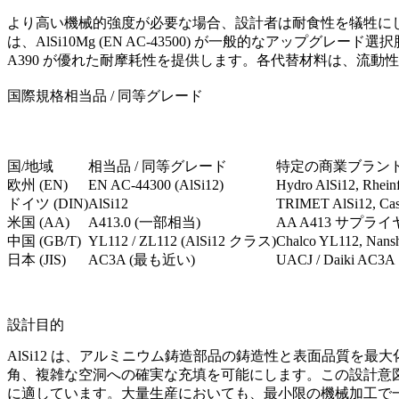
より高い機械的強度が必要な場合、設計者は耐食性を犠牲に
は、
AlSi10Mg (EN AC-43500)
が一般的なアップグレード選択
A390
が優れた耐摩耗性を提供します。各代替材料は、流動性
国際規格相当品 / 同等グレード
国/地域
相当品 / 同等グレード
特定の商業ブラン
欧州 (EN)
EN AC-44300 (AlSi12)
Hydro AlSi12, Rhein
ドイツ (DIN)
AlSi12
TRIMET AlSi12, Cast
米国 (AA)
A413.0 (一部相当)
AA A413 サプラ
中国 (GB/T)
YL112 / ZL112 (AlSi12 クラス)
Chalco YL112, Nans
日本 (JIS)
AC3A (最も近い)
UACJ / Daiki AC3A
設計目的
AlSi12 は、アルミニウム鋳造部品の鋳造性と表面品質
角、複雑な空洞への確実な充填を可能にします。この設計意図
に適しています。大量生産においても、最小限の機械加工で