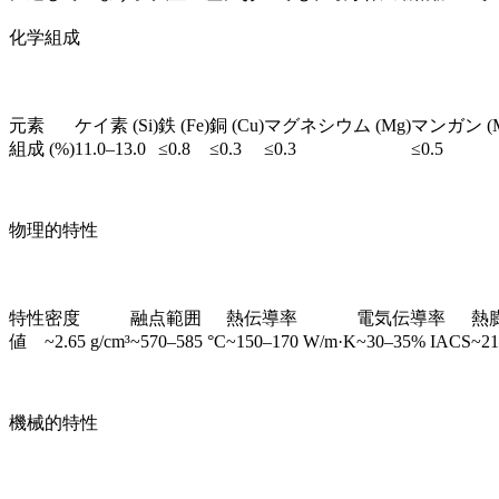
化学組成
元素
ケイ素 (Si)
鉄 (Fe)
銅 (Cu)
マグネシウム (Mg)
マンガン (M
組成 (%)
11.0–13.0
≤0.8
≤0.3
≤0.3
≤0.5
物理的特性
特性
密度
融点範囲
熱伝導率
電気伝導率
熱
値
~2.65 g/cm³
~570–585 °C
~150–170 W/m·K
~30–35% IACS
~21
機械的特性