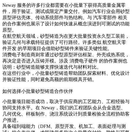
Neway 服务的许多行业都需要在小批量下获得高质量金属零
件，用于验证、测试或限定产量交付。例如汽车行业会用砂型
原型评估壳体、传动系统部件与热结构。与
汽车零部件
相关
的合作案例也展示了设计如何快速从概念演进到可测试的功能
原型。
在航空航天领域，砂型铸造为在更大批量投资永久型工装前，
验证几何与承载特征提供了可行路径。许多类似
航空航天零
件开发
的早期项目会借助砂型铸件来验证关键性能。
消费电子制造商则常通过砂型原型评估框架、外壳或热系统，
再决定是否进入压铸开模。涉及
消费电子硬件
的协作案例也
说明：砂型铸造能够支撑快速迭代与材料对比。
在这些行业中，小批量砂型铸造帮助团队探索材料、优化设计
并验证性能，同时避免高额的前期模具开销。
如何选择小批量砂型铸造合作伙伴
小批量项目能否成功，取决于供应商的工艺能力、工程经验与
协同支持水平。在 Neway，我们的工程团队会从合金选型、
几何优化、样板制作、浇注系统设计到质量检验全流程协助客
户推进。
具备端到端能力（DFM、原型开发、机加工、表面处理与测