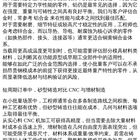
用于需要特定力学性能的零件。铝仍是最常见的选择，因为它
在强度、重量与可铸性之间具有良好平衡。我们与客户评估合
金时，常参考
铝合金
来在性能与成本之间找到最佳匹配。
对于需要耐磨、细节特征或较高尺寸稳定性的应用，工程师也
会考虑
锌合金
。而以导热、导电、耐腐蚀为核心诉求的零件
（如换热部件、接头、连接器等）通常更适合
铜黄铜合金
体
系。
当载荷更高或温度更苛刻时，也可能需要评估部分
模具材料
类
材料，以判断其在功能原型或早期工业部件中的适用性。
能够在如此广泛的合金范围内选择，使小批量客户可以在不承
担昂贵钢模成本的前提下获得更接近最终量产特性的零件，从
而显著降低选材与结构验证的风险。
短周期订单中，砂型铸造对比 CNC 与增材制造
在小批量场景中，工程师通常会在多条制造路线之间权衡。每
种工艺都有优势，但砂型铸造往往能在成本、几何与材料选项
上取得最佳平衡。
从实心料 CNC 机加工可获得高精度，但当需要去除大量材料
时成本会迅速上升。增材制造在几何自由度方面表现突出，但
可能受限于成形尺寸、材料体系或重量/效率约束。若需在铸