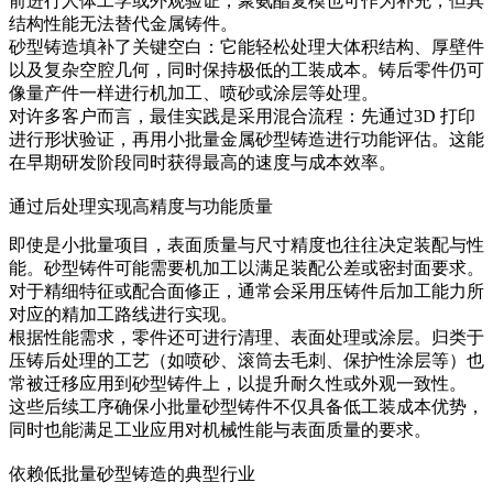
前进行人体工学或外观验证，
聚氨酯复模
也可作为补充，但其
结构性能无法替代金属铸件。
砂型铸造填补了关键空白：它能轻松处理大体积结构、厚壁件
以及复杂空腔几何，同时保持极低的工装成本。铸后零件仍可
像量产件一样进行机加工、喷砂或涂层等处理。
对许多客户而言，最佳实践是采用混合流程：先通过
3D 打印
进行形状验证，再用小批量金属砂型铸造进行功能评估。这能
在早期研发阶段同时获得最高的速度与成本效率。
通过后处理实现高精度与功能质量
即使是小批量项目，表面质量与尺寸精度也往往决定装配与性
能。砂型铸件可能需要机加工以满足装配公差或密封面要求。
对于精细特征或配合面修正，通常会采用
压铸件后加工
能力所
对应的精加工路线进行实现。
根据性能需求，零件还可进行清理、表面处理或涂层。归类于
压铸后处理
的工艺（如喷砂、滚筒去毛刺、保护性涂层等）也
常被迁移应用到砂型铸件上，以提升耐久性或外观一致性。
这些后续工序确保小批量砂型铸件不仅具备低工装成本优势，
同时也能满足工业应用对机械性能与表面质量的要求。
依赖低批量砂型铸造的典型行业