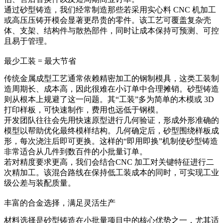
通过
砂型铸造
，我们经常制造那些若采用实心料 CNC 机加工
或高压压铸开模会显著更昂贵的零件。该工艺可覆盖复杂壳
体、支架、结构件与散热部件，同时让成本保持可预测、可控
且易于管理。
最少工装 = 最大节省
传统金属成型工艺通常依赖精密加工的钢制模具，这类工装制
造周期长、成本高，因此很难在小订单中合理摊销。砂型铸造
则从根本上规避了这一问题。其“工装”多为简单的木模或 3D
打印样板，可快速制作，费用也远低于钢模。
开发团队往往会先用
快速原型
进行几何验证，形成外形准确的
模型以帮助优化最终模样结构。几何确定后，砂型围绕样板成
形，每次浇注后即可更换。这样的“即用即换”机制使砂型铸造
非常适合从几件到数百件的小批量订单。
若对精度要求更高，我们会结合
CNC 加工
对关键特征进行二
次精加工。该混合路线在保持低工装成本的同时，可实现工业
级公差与装配质量。
丰富的合金选择，满足灵活生产
材料选择是砂型铸造在小批量项目中的核心优势之一，尤其适