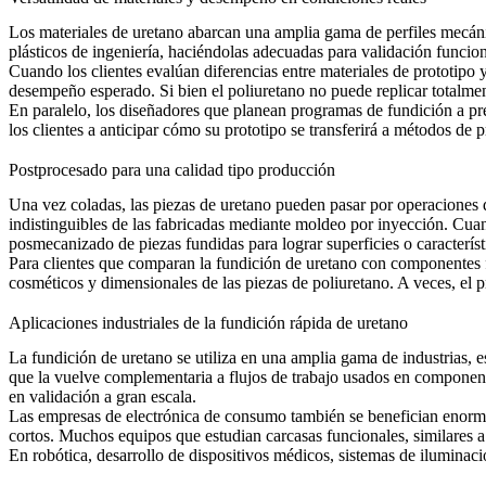
Los materiales de uretano abarcan una amplia gama de perfiles mecánic
plásticos de ingeniería, haciéndolas adecuadas para validación funcio
Cuando los clientes evalúan diferencias entre materiales de prototip
desempeño esperado. Si bien el poliuretano no puede replicar totalment
En paralelo, los diseñadores que planean programas de fundición a pr
los clientes a anticipar cómo su prototipo se transferirá a métodos de 
Postprocesado para una calidad tipo producción
Una vez coladas, las piezas de uretano pueden pasar por operaciones d
indistinguibles de las fabricadas mediante moldeo por inyección. Cua
posmecanizado de piezas fundidas
para lograr superficies o característ
Para clientes que comparan la fundición de uretano con componente
cosméticos y dimensionales de las piezas de poliuretano. A veces, el p
Aplicaciones industriales de la fundición rápida de uretano
La fundición de uretano se utiliza en una amplia gama de industrias, e
que la vuelve complementaria a flujos de trabajo usados en
component
en validación a gran escala.
Las empresas de electrónica de consumo también se benefician enormem
cortos. Muchos equipos que estudian carcasas funcionales, similares 
En robótica, desarrollo de dispositivos médicos, sistemas de iluminaci