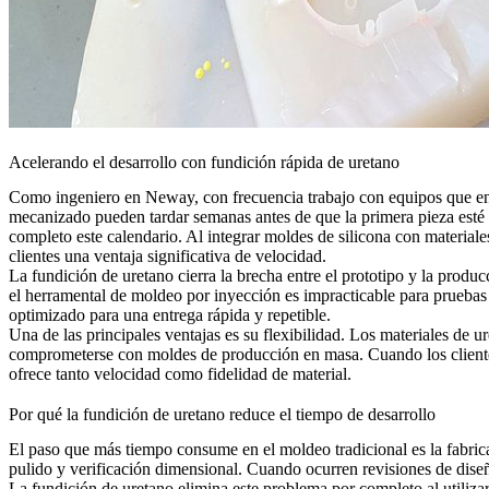
Acelerando el desarrollo con fundición rápida de uretano
Como ingeniero en Neway, con frecuencia trabajo con equipos que enf
mecanizado pueden tardar semanas antes de que la primera pieza esté l
completo este calendario. Al integrar moldes de silicona con materia
clientes una ventaja significativa de velocidad.
La fundición de uretano cierra la brecha entre el prototipo y la pr
el herramental de moldeo por inyección es impracticable para pruebas en
optimizado para una entrega rápida y repetible.
Una de las principales ventajas es su flexibilidad. Los materiales d
comprometerse con moldes de producción en masa. Cuando los clientes
ofrece tanto velocidad como fidelidad de material.
Por qué la fundición de uretano reduce el tiempo de desarrollo
El paso que más tiempo consume en el moldeo tradicional es la fabri
pulido y verificación dimensional. Cuando ocurren revisiones de dis
La fundición de uretano elimina este problema por completo al utiliz