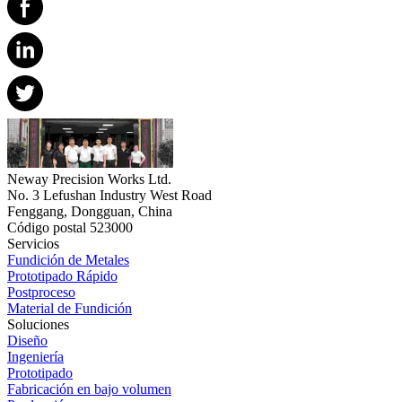
Neway Precision Works Ltd.
No. 3 Lefushan Industry West Road
Fenggang, Dongguan, China
Código postal 523000
Servicios
Fundición de Metales
Prototipado Rápido
Postproceso
Material de Fundición
Soluciones
Diseño
Ingeniería
Prototipado
Fabricación en bajo volumen