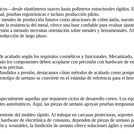
os—desde elastómeros suaves hasta polímeros estructurales rígidos. Est
nal, pruebas ergonómicas e incluso producción piloto.
o y metales de producción futuros como
aleaciones de cobre-latón
, nuestr
e la resistencia del metal, ofrece una base confiable para evaluar ajus
esión a menudo necesitan orientación sobre metales y herramentales. Al
producción de largo plazo.
e acabado según los requisitos cosméticos y funcionales. Mecanizado, p
ndo los componentes deben acoplarse con precisión con hardware de ensa
icas precisas.
s fundidos a presión, destacamos cómo métodos de acabado como
postpr
rototipo de uretano se convierte en el estándar de referencia para el her
specialmente aquellas que requieren ciclos de desarrollo cortos. Los equ
es automotrices
. Aquí, las piezas de uretano apoyan pruebas temprana
ente del moldeo rápido. Al trabajar en carcasas protectoras, soportes o
a
hardware de electrónica de consumo
, dependen de piezas de uretano pa
ón y wearables, la fundición de uretano ofrece soluciones ágiles y rent