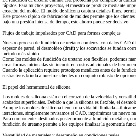
rápidos. Para muchos proyectos, el maestro se produce mediante
impr
creación del molde. El molde de silicona captura detalles finos, permi
Este proceso rápido de fabricación de moldes permite que los clientes
bajo una presión intensa de tiempo, este ahorro puede ser decisivo.
Flujos de trabajo impulsados por CAD para formas complejas
Nuestro proceso de fundición de uretano comienza con datos CAD digi
espesor de pared, el desmoldeo (draft) y los socavados se fundan corr
método más rápido.
Como los moldes de fundición de uretano son flexibles, podemos mane
crear formas intrincadas sin incurrir en costos adicionales de herrame
Cuando la aplicación requiere prototipos metálicos antes de la fundi
sustractivos brinda a nuestros clientes un conjunto robusto de opciones
El papel del herramental de silicona
Los moldes de silicona están en el corazón de la velocidad y versatili
acabados superficiales. Debido a que la silicona es flexible, el desmo
Aunque los moldes de silicona tienen una vida útil limitada—típicame
iteraciones, simplemente revisamos el CAD, imprimimos un nuevo maes
Para componentes destinados posteriormente a fundición metálica, co
fundición de uretano permite a los equipos finalizar la geometría funci
Versatilidad de materiales y desempeño en condiciones reales