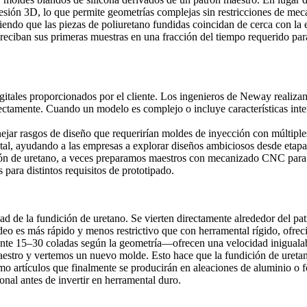
esión 3D
, lo que permite geometrías complejas sin restricciones de mec
tiendo que las piezas de poliuretano fundidas coincidan de cerca con la
 reciban sus primeras muestras en una fracción del tiempo requerido par
tales proporcionados por el cliente. Los ingenieros de Neway realizan
ectamente. Cuando un modelo es complejo o incluye características intern
jar rasgos de diseño que requerirían moldes de inyección con múltiple
ntal, ayudando a las empresas a explorar diseños ambiciosos desde etapa
ción de uretano, a veces preparamos maestros con
mecanizado CNC
para 
 para distintos requisitos de prototipado.
dad de la fundición de uretano. Se vierten directamente alrededor del pa
ldeo es más rápido y menos restrictivo que con herramental rígido, ofrec
nte 15–30 coladas según la geometría—ofrecen una velocidad inigualable
tro y vertemos un nuevo molde. Esto hace que la fundición de uretano 
mo artículos que finalmente se producirán en
aleaciones de aluminio
o f
onal antes de invertir en herramental duro.