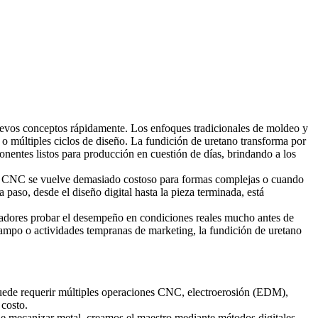
uevos conceptos rápidamente. Los enfoques tradicionales de moldeo y
o múltiples ciclos de diseño. La fundición de uretano transforma por
entes listos para producción en cuestión de días, brindando a los
ado CNC se vuelve demasiado costoso para formas complejas o cuando
 paso, desde el diseño digital hasta la pieza terminada, está
eñadores probar el desempeño en condiciones reales mucho antes de
ampo o actividades tempranas de marketing, la fundición de uretano
puede requerir múltiples operaciones CNC, electroerosión (EDM),
 costo.
 de mecanizar metal, creamos el maestro mediante métodos digitales