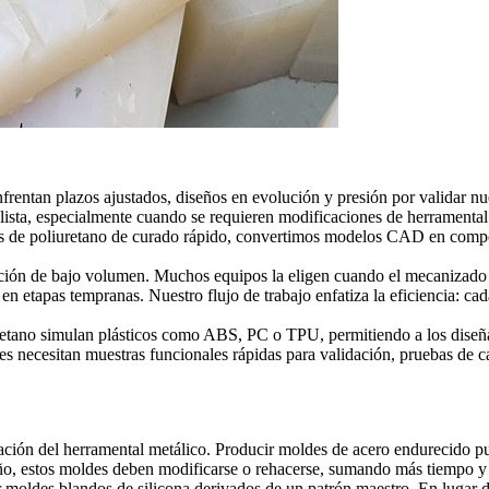
rentan plazos ajustados, diseños en evolución y presión por validar n
ista, especialmente cuando se requieren modificaciones de herramental 
les de poliuretano de curado rápido, convertimos modelos CAD en compon
oducción de bajo volumen. Muchos equipos la eligen cuando el mecaniz
 etapas tempranas. Nuestro flujo de trabajo enfatiza la eficiencia: cada
e uretano simulan plásticos como ABS, PC o TPU, permitiendo a los dis
 necesitan muestras funcionales rápidas para validación, pruebas de c
cación del herramental metálico. Producir moldes de acero endurecido 
eño, estos moldes deben modificarse o rehacerse, sumando más tiempo y
ar moldes blandos de silicona derivados de un patrón maestro. En lugar