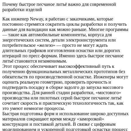
Почему быстрое песчаное литьё важно для современной
разработки изделий
Как инженер Neway, я работаю с заказчиками, которые
постоянно стремятся сократить циклы разработки и получить
данные для валидации как можно раньше. Многие программы
— такие как автомобильные компоненты, корпуса для
энергетических систем, детали электроинструмента или
потребительское «железо» — просто не могут ждать
длительных графиков изготовления оснастки или дорогих
итераций по пресс-формам. Именно здесь быстрое песчаное
литьё становится незаменимым.
Этот процесс обеспечивает высокоэффективный путь к
получению функциональных металлических прототипов без
обязательств по производственной оснастке. Инженеры могут
оценить реальную геометрию, проверить прочность и
подтвердить посадку в сборке задолго до запуска массового
производства. Для ранней стадии разработки, «мостового»
производства или пилотных серий быстрое песчаное литьё
сочетает скорость и практическую технологичность так, как
это умеют немногие процессы.
Быстрая подготовка форм и использование широко доступных
материалов сокращают время между «заморозкой»
конструкции и поставкой деталей. В связке с цифровым
моделированием и ускоренной подготовкой оснастки процесс