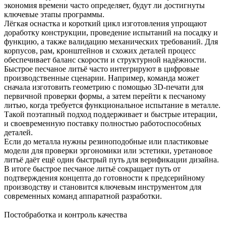
экономия времени часто определяет, будут ли достигнуты
ключевые этапы программы.
Лёгкая оснастка и короткий цикл изготовления упрощают
доработку конструкции, проведение испытаний на посадку и
функцию, а также валидацию механических требований. Для
корпусов, рам, кронштейнов и схожих деталей процесс
обеспечивает баланс скорости и структурной надёжности.
Быстрое песчаное литьё часто интегрируют в цифровые
производственные сценарии. Например, команда может
сначала изготовить геометрию с помощью
3D-печати
для
первичной проверки формы, а затем перейти к песчаному
литью, когда требуется функциональное испытание в металле.
Такой поэтапный подход поддерживает и быстрые итерации,
и своевременную поставку полностью работоспособных
деталей.
Если до металла нужны резиноподобные или пластиковые
модели для проверки эргономики или эстетики,
уретановое
литьё
даёт ещё один быстрый путь для верификации дизайна.
В итоге быстрое песчаное литьё сокращает путь от
подтверждения концепта до готовности к предсерийному
производству и становится ключевым инструментом для
современных команд аппаратной разработки.
Постобработка и контроль качества