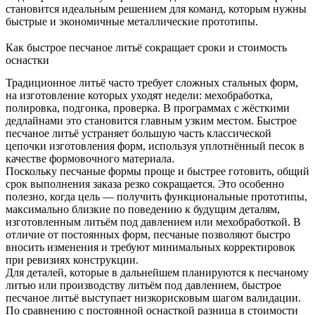
становится идеальным решением для команд, которым нужны
быстрые и экономичные металлические прототипы.
Как быстрое песчаное литьё сокращает сроки и стоимость
оснастки
Традиционное литьё часто требует сложных стальных форм,
на изготовление которых уходят недели: мехобработка,
полировка, подгонка, проверка. В программах с жёсткими
дедлайнами это становится главным узким местом. Быстрое
песчаное литьё устраняет большую часть классической
цепочки изготовления форм, используя уплотнённый песок в
качестве формовочного материала.
Поскольку песчаные формы проще и быстрее готовить, общий
срок выполнения заказа резко сокращается. Это особенно
полезно, когда цель — получить функциональные прототипы,
максимально близкие по поведению к будущим деталям,
изготовленным литьём под давлением или мехобработкой. В
отличие от постоянных форм, песчаные позволяют быстро
вносить изменения и требуют минимальных корректировок
при ревизиях конструкции.
Для деталей, которые в дальнейшем планируются к
песчаному
литью
или производству литьём под давлением, быстрое
песчаное литьё выступает низкорисковым шагом валидации.
По сравнению с постоянной оснасткой разница в стоимости