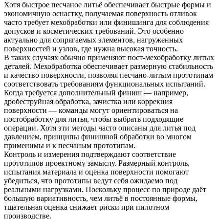
Хотя быстрое песчаное литьё обеспечивает быстрые формы и
экономичную оснастку, получаемая поверхность отливок
часто требует мехобработки или финишинга для соблюдения
допусков и косметических требований. Это особенно
актуально для сопрягаемых элементов, нагруженных
поверхностей и узлов, где нужна высокая точность.
В таких случаях обычно применяют
пост-мехобработку литых
деталей
. Мехобработка обеспечивает размерную стабильность
и качество поверхности, позволяя песчано-литым прототипам
соответствовать требованиям функциональных испытаний.
Когда требуется дополнительный финиш — например,
дробеструйная обработка, зачистка или коррекция
поверхности — команды могут ориентироваться на
постобработку для литья
, чтобы выбрать подходящие
операции. Хотя эти методы часто описаны для литья под
давлением, принципы финишной обработки во многом
применимы и к песчаным прототипам.
Контроль и измерения подтверждают соответствие
прототипов проектному замыслу. Размерный контроль,
испытания материала и оценка поверхности помогают
убедиться, что прототипы ведут себя ожидаемо под
реальными нагрузками. Поскольку процесс по природе даёт
большую вариативность, чем литьё в постоянные формы,
тщательная оценка снижает риски при пилотном
производстве.