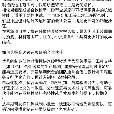
制造的适用范围时，快速砂型铸造往往是更优路径。
相较聚氨酯或聚合物模型，砂型金属原型可提供更真实的机械
性能，适用于结构测试。当与
CNC 加工
等二次工序配合时，
砂型原型也能达到装配所需的最终公差，满足更严苛的功能验
证。
在紧急项目中，快速砂型铸造经常被选择，是因为其工装周期
可预测、材料范围广，且在小中批量条件下具有更友好的成本
结构。
如何选择高速铸造项目的合作伙伴
优秀的制造伙伴对发挥快速砂型铸造优势至关重要。工程支持
（如 DFM、合金选择与生产规划）能够确保原型同时满足功
能与进度要求。开发早期概念的团队通常会借助
设计与工程服
务
先行优化几何，再进入制模与浇注阶段。
自动化制模、多合金浇注、精密机加工与检验等能力，有助于
保证原型批次的一致性。交付速度与技术能力同等重要。可靠
伙伴能够在不牺牲材料完整性或尺寸精度的前提下，按期交
付。
从早期研发样件到试制小批量，快速砂型铸造为希望更快、更
稳迈向规模化制造的团队提供了坚实基础。