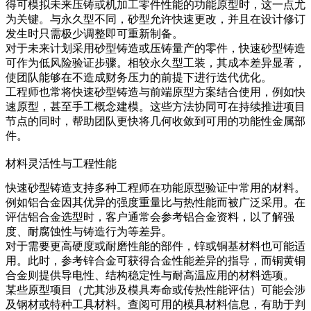
得可模拟未来压铸或机加工零件性能的功能原型时，这一点尤
为关键。与永久型不同，砂型允许快速更改，并且在设计修订
发生时只需极少调整即可重新制备。
对于未来计划采用
砂型铸造
或压铸量产的零件，快速砂型铸造
可作为低风险验证步骤。相较永久型工装，其成本差异显著，
使团队能够在不造成财务压力的前提下进行迭代优化。
工程师也常将快速砂型铸造与前端原型方案结合使用，例如
快
速原型
，甚至手工概念建模。这些方法协同可在持续推进项目
节点的同时，帮助团队更快将几何收敛到可用的功能性金属部
件。
材料灵活性与工程性能
快速砂型铸造支持多种工程师在功能原型验证中常用的材料。
例如铝合金因其优异的强度重量比与热性能而被广泛采用。在
评估铝合金选型时，客户通常会参考
铝合金
资料，以了解强
度、耐腐蚀性与铸造行为等差异。
对于需要更高硬度或耐磨性能的部件，锌或铜基材料也可能适
用。此时，参考
锌合金
可获得合金性能差异的指导，而
铜黄铜
合金
则提供导电性、结构稳定性与耐高温应用的材料选项。
某些原型项目（尤其涉及模具寿命或传热性能评估）可能会涉
及钢材或特种工具材料。查阅可用的
模具材料
信息，有助于判