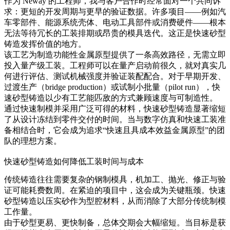
作为 Neway 的工程师，我与客户合作时经常面对一个共同诉
求：更短的开发周期与更早的验证数据。许多项目——例如汽
车零部件、能源系统壳体、电动工具部件或消费硬件——根本
无法等待冗长的工装排期或昂贵的模具迭代。这正是快速砂型
铸造发挥价值的地方。
该工艺为制造功能性金属原型提供了一条高效路径，无需立即
投入量产级工装。工程师可以在量产启动前很久，就对真实几
何进行评估、测试机械强度并验证装配配合。对于早期开发、
过渡生产（bridge production）或试制小批量（pilot run），快
速砂型铸造以少有工艺能匹敌的方式兼顾速度与可制造性。
通过快速制模并采用广泛可得的材料，快速砂型铸造显著缩短
了从设计冻结到零件交付的时间。当与数字仿真和快速工装准
备相结合时，它会成为追求“快速且具成本效益金属原型”的团
队的理想方案。
快速砂型铸造如何降低工装时间与成本
传统铸造往往需要复杂的钢制模具，机加工、抛光、修正与验
证可能耗费数周。在紧迫的项目中，这会成为关键瓶颈。快速
砂型铸造以压实砂作为型腔材料，从而消除了大部分传统制模
工作量。
由于砂型更易、更快制备，总体交期会大幅缩短。当目标是获