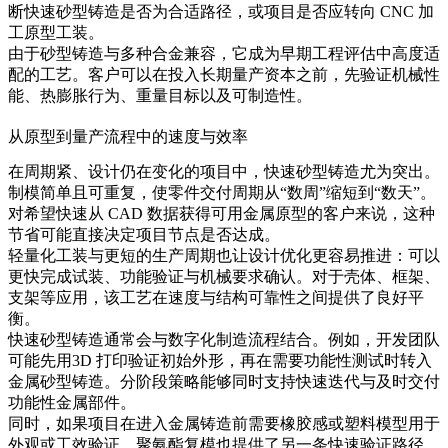
断快速砂型铸造是否为合适路径，或项目是否应转向 CNC 加
工原型工装。
由于砂型铸造与多种合金兼容，它成为早期工程评估中高度适
配的工艺。客户可以在投入长期量产资本之前，先验证机械性
能、热膨胀行为、重量目标以及可制造性。
从原型到量产流程中的速度与效率
在周期紧、设计仍在变化的项目中，快速砂型铸造尤为突出。
制模简单且可重复，使零件交付周期从“数周”缩短到“数天”。
对希望快速从 CAD 数据获得可用金属原型的客户来说，这种
节省可能直接决定项目节点是否达成。
轻量化工装与更短的生产周期也让设计优化更容易推进：可以
更快完成试装、功能验证与机械要求确认。对于壳体、框架、
支架等应用，该工艺在速度与结构可靠性之间提供了良好平
衡。
快速砂型铸造通常会与数字化制造流程结合。例如，开发团队
可能先用
3D 打印
验证初始外形，再在需要功能性测试时转入
金属砂型铸造。分阶段策略能够同时支持快速迭代与及时交付
功能性金属部件。
同时，如果项目在进入金属铸造前需要橡胶感或塑料模型用于
外观或工效验证，
聚氨酯复模
也提供了另一条快速验证路径。