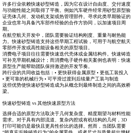
许多行业依赖快速砂型铸造，因为它在设计自由度、交付速度
与功能性能之间取得了平衡。例如汽车硬件经常用砂型原型验
证壳体几何、发动机支架或热管理部件。寻求此类早期验证的
企业也常与具备
汽车部件
经验的合作方协同，以加速项目周
期。
在航空航天开发中，团队需要验证结构刚度、重量与耐热能
力。快速砂型铸造支持这些早期工程试验，可用于与
航空航天
零部件开发
或高性能设备相关的原型项目。
消费电子项目往往需要快速迭代壳体或金属结构件。快速铸造
可补充早期机械设计；而
消费电子硬件
相关案例也表明：快速
原型生产能帮助团队保持激进的开发节奏。
跨行业的共同收益包括：• 更快获得金属原型 • 更低工装投入
• 更可靠的机械行为 • 可平滑过渡到后续量产工装与制造
这些优势使快速砂型铸造成为从概念到最终制造之间的高效桥
梁。
快速砂型铸造 vs 其他快速原型方法
选择合适的原型方法取决于几何复杂度、精度期望与材料性能
需求。对于具有内部流道、复杂内腔或有机结构的几何，3D
打印可能仍是最快且更具性价比的选择。然而，当团队需要
“能真实反映铸造行为”的金属零件，或者尺寸与质量超出增材