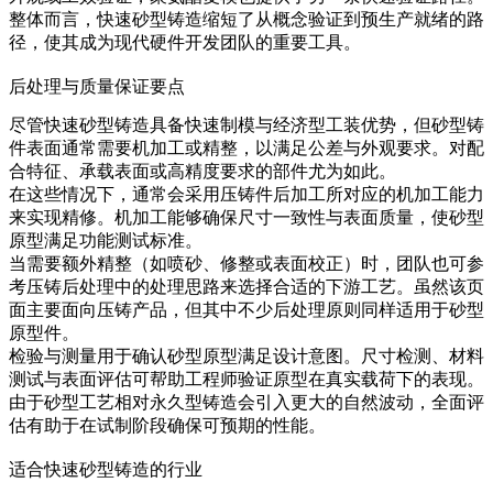
整体而言，快速砂型铸造缩短了从概念验证到预生产就绪的路
径，使其成为现代硬件开发团队的重要工具。
后处理与质量保证要点
尽管快速砂型铸造具备快速制模与经济型工装优势，但砂型铸
件表面通常需要机加工或精整，以满足公差与外观要求。对配
合特征、承载表面或高精度要求的部件尤为如此。
在这些情况下，通常会采用
压铸件后加工
所对应的机加工能力
来实现精修。机加工能够确保尺寸一致性与表面质量，使砂型
原型满足功能测试标准。
当需要额外精整（如喷砂、修整或表面校正）时，团队也可参
考
压铸后处理
中的处理思路来选择合适的下游工艺。虽然该页
面主要面向压铸产品，但其中不少后处理原则同样适用于砂型
原型件。
检验与测量用于确认砂型原型满足设计意图。尺寸检测、材料
测试与表面评估可帮助工程师验证原型在真实载荷下的表现。
由于砂型工艺相对永久型铸造会引入更大的自然波动，全面评
估有助于在试制阶段确保可预期的性能。
适合快速砂型铸造的行业