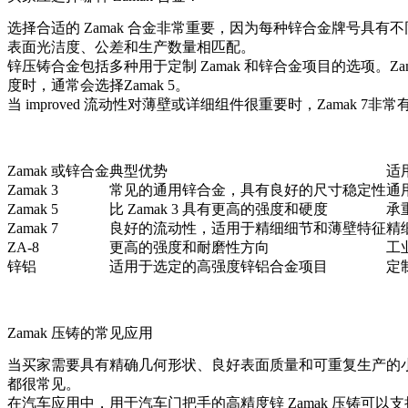
选择合适的 Zamak 合金非常重要，因为每种锌合金牌号
表面光洁度、公差和生产数量相匹配。
锌压铸合金
包括多种用于定制 Zamak 和锌合金项目的选项。
Za
度时，通常会选择
Zamak 5
。
当 improved 流动性对薄壁或详细组件很重要时，
Zamak 7
非常
Zamak 或锌合金
典型优势
适
Zamak 3
常见的通用锌合金，具有良好的尺寸稳定性
通
Zamak 5
比 Zamak 3 具有更高的强度和硬度
承
Zamak 7
良好的流动性，适用于精细细节和薄壁特征
精
ZA-8
更高的强度和耐磨性方向
工
锌铝
适用于选定的高强度锌铝合金项目
定
Zamak 压铸的常见应用
当买家需要具有精确几何形状、良好表面质量和可重复生产的小型
都很常见。
在汽车应用中，
用于汽车门把手的高精度锌 Zamak 压铸
可以支