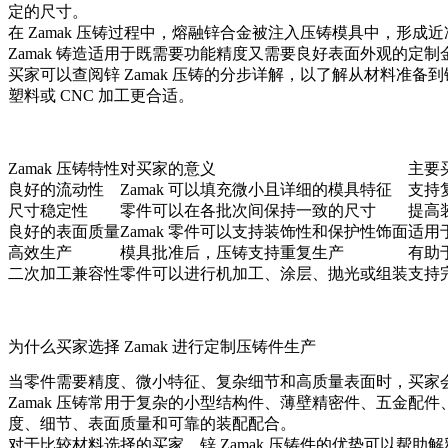
定的尺寸。
在 Zamak 压铸过程中，熔融锌合金被注入压铸模具中，形
Zamak 铸造适用于既需要功能精度又需要良好表面外观的定制
买家可以查阅
锌 Zamak 压铸的分步详解
，以了解从材料准备到
塑料或 CNC 加工更合适。
Zamak 压铸特性
对买家的意义
主要
良好的流动性
Zamak 可以填充微小且详细的模具特征
支持
尺寸稳定性
零件可以在各批次间保持一致的尺寸
提高
良好的表面质量
Zamak 零件可以支持装饰性和保护性饰面
适用
高效生产
模具批准后，压铸支持重复生产
有助
二次加工兼容性
零件可以进行机加工、涂层、抛光或组装
支持
为什么买家选择 Zamak 进行定制压铸件生产
当零件需要精度、微小特征、复杂细节和高质量表面时，买家会选
Zamak 压铸常用于复杂的小型结构件、薄壁精密件、五金
度、细节、表面质量和可靠的装配配合。
对于比较材料选择的买家，
锌 Zamak 压铸件的优势
可以帮助解