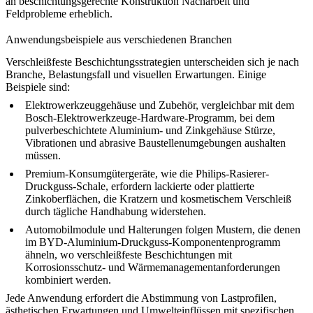
an beschichtungsgerechte Konstruktion Nacharbeit und
Feldprobleme erheblich.
Anwendungsbeispiele aus verschiedenen Branchen
Verschleißfeste Beschichtungsstrategien unterscheiden sich je nach
Branche, Belastungsfall und visuellen Erwartungen. Einige
Beispiele sind:
Elektrowerkzeuggehäuse und Zubehör, vergleichbar mit dem
Bosch-Elektrowerkzeuge-Hardware-Programm
, bei dem
pulverbeschichtete Aluminium- und Zinkgehäuse Stürze,
Vibrationen und abrasive Baustellenumgebungen aushalten
müssen.
Premium-Konsumgütergeräte, wie die
Philips-Rasierer-
Druckguss-Schale
, erfordern lackierte oder plattierte
Zinkoberflächen, die Kratzern und kosmetischem Verschleiß
durch tägliche Handhabung widerstehen.
Automobilmodule und Halterungen folgen Mustern, die denen
im
BYD-Aluminium-Druckguss-Komponentenprogramm
ähneln, wo verschleißfeste Beschichtungen mit
Korrosionsschutz- und Wärmemanagementanforderungen
kombiniert werden.
Jede Anwendung erfordert die Abstimmung von Lastprofilen,
ästhetischen Erwartungen und Umwelteinflüssen mit spezifischen