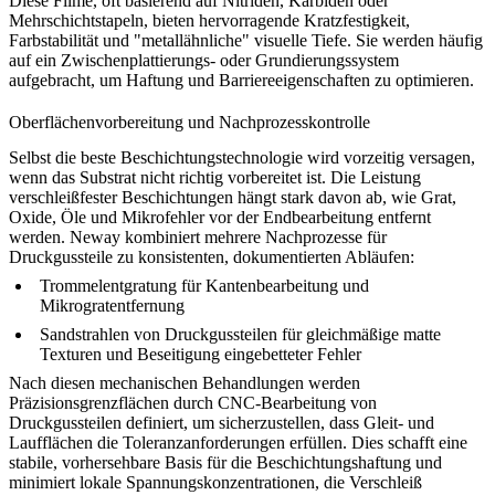
Diese Filme, oft basierend auf Nitriden, Karbiden oder
Mehrschichtstapeln, bieten hervorragende Kratzfestigkeit,
Farbstabilität und "metallähnliche" visuelle Tiefe. Sie werden häufig
auf ein Zwischenplattierungs- oder Grundierungssystem
aufgebracht, um Haftung und Barriereeigenschaften zu optimieren.
Oberflächenvorbereitung und Nachprozesskontrolle
Selbst die beste Beschichtungstechnologie wird vorzeitig versagen,
wenn das Substrat nicht richtig vorbereitet ist. Die Leistung
verschleißfester Beschichtungen hängt stark davon ab, wie Grat,
Oxide, Öle und Mikrofehler vor der Endbearbeitung entfernt
werden. Neway kombiniert mehrere
Nachprozesse für
Druckgussteile
zu konsistenten, dokumentierten Abläufen:
Trommelentgratung
für Kantenbearbeitung und
Mikrogratentfernung
Sandstrahlen von Druckgussteilen
für gleichmäßige matte
Texturen und Beseitigung eingebetteter Fehler
Nach diesen mechanischen Behandlungen werden
Präzisionsgrenzflächen durch
CNC-Bearbeitung von
Druckgussteilen
definiert, um sicherzustellen, dass Gleit- und
Laufflächen die Toleranzanforderungen erfüllen. Dies schafft eine
stabile, vorhersehbare Basis für die Beschichtungshaftung und
minimiert lokale Spannungskonzentrationen, die Verschleiß