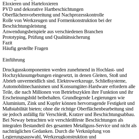
Eloxieren und Harteloxieren
PVD und dekorative Hartbeschichtungen
Oberflächenvorbereitung und Nachprozesskontrolle
Rolle von Werkzeugen und Formenkonstruktion bei der
Beschichtungsleistung
Anwendungsbeispiele aus verschiedenen Branchen
Prototyping, Prüfung und Qualitätssicherung
Fazit
Häufig gestellte Fragen
Einführung
Druckgusskomponenten werden zunehmend in Hochlast- und
Hochzyklusumgebungen eingesetzt, in denen Gleiten, Stoß und
Abrieb unvermeidlich sind. Elektrowerkzeuge, Schließsysteme,
Automobilmechanismen und Konsumgüter-Hardware erfordern alle
Teile, die nach Millionen von Betriebszyklen ihre Funktion und ihr
Erscheinungsbild beibehalten. Grundlegende Legierungen wie
Aluminium, Zink und Kupfer können hervorragende Festigkeit und
Maßstabilität bieten; ohne die richtige Oberflächenbearbeitung sind
sie jedoch anfällig für Verschleiß, Kratzer und Beschichtungsabbau.
Bei Neway betrachten wir verschleißfeste Beschichtungen als
integralen Bestandteil des gesamten
Metallguss-Service
und nicht als
nachträglichen Gedanken. Durch die Verknüpfung von
Legierungsauswahl, Werkzeugkonstruktion und