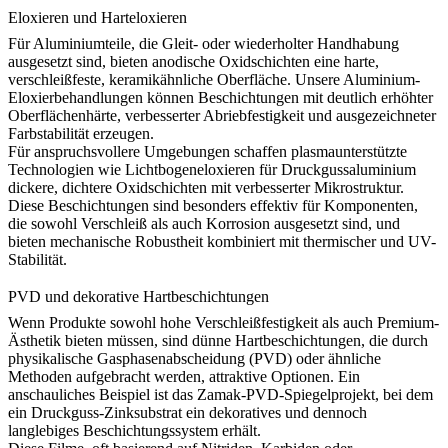
Eloxieren und Harteloxieren
Für Aluminiumteile, die Gleit- oder wiederholter Handhabung
ausgesetzt sind, bieten anodische Oxidschichten eine harte,
verschleißfeste, keramikähnliche Oberfläche. Unsere
Aluminium-
Eloxierbehandlungen
können Beschichtungen mit deutlich erhöhter
Oberflächenhärte, verbesserter Abriebfestigkeit und ausgezeichneter
Farbstabilität erzeugen.
Für anspruchsvollere Umgebungen schaffen plasmaunterstützte
Technologien wie
Lichtbogeneloxieren für Druckgussaluminium
dickere, dichtere Oxidschichten mit verbesserter Mikrostruktur.
Diese Beschichtungen sind besonders effektiv für Komponenten,
die sowohl Verschleiß als auch Korrosion ausgesetzt sind, und
bieten mechanische Robustheit kombiniert mit thermischer und UV-
Stabilität.
PVD und dekorative Hartbeschichtungen
Wenn Produkte sowohl hohe Verschleißfestigkeit als auch Premium-
Ästhetik bieten müssen, sind dünne Hartbeschichtungen, die durch
physikalische Gasphasenabscheidung (PVD) oder ähnliche
Methoden aufgebracht werden, attraktive Optionen. Ein
anschauliches Beispiel ist das
Zamak-PVD-Spiegelprojekt
, bei dem
ein Druckguss-Zinksubstrat ein dekoratives und dennoch
langlebiges Beschichtungssystem erhält.