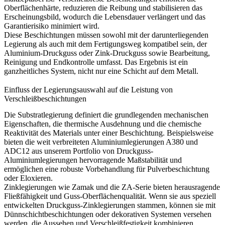
Oberflächenhärte, reduzieren die Reibung und stabilisieren das
Erscheinungsbild, wodurch die Lebensdauer verlängert und das
Garantierisiko minimiert wird.
Diese Beschichtungen müssen sowohl mit der darunterliegenden
Legierung als auch mit dem Fertigungsweg kompatibel sein, der
Aluminium-Druckguss
oder
Zink-Druckguss
sowie Bearbeitung,
Reinigung und Endkontrolle umfasst. Das Ergebnis ist ein
ganzheitliches System, nicht nur eine Schicht auf dem Metall.
Einfluss der Legierungsauswahl auf die Leistung von
Verschleißbeschichtungen
Die Substratlegierung definiert die grundlegenden mechanischen
Eigenschaften, die thermische Ausdehnung und die chemische
Reaktivität des Materials unter einer Beschichtung. Beispielsweise
bieten die weit verbreiteten Aluminiumlegierungen A380 und
ADC12 aus unserem Portfolio von
Druckguss-
Aluminiumlegierungen
hervorragende Maßstabilität und
ermöglichen eine robuste Vorbehandlung für Pulverbeschichtung
oder Eloxieren.
Zinklegierungen wie Zamak und die ZA-Serie bieten herausragende
Fließfähigkeit und Guss-Oberflächenqualität. Wenn sie aus speziell
entwickelten
Druckguss-Zinklegierungen
stammen, können sie mit
Dünnschichtbeschichtungen oder dekorativen Systemen versehen
werden, die Aussehen und Verschleißfestigkeit kombinieren.