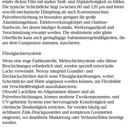
relativ dicken Film mit starker Stoß- und Abplatzfestigkeit zu bilden.
Die typische Schichtdicke liegt zwischen 60 und 120 μm und bietet
sowohl mechanische Dämpfung als auch Korrosionsschutz.
Pulverbeschichtung ist besonders geeignet für große
Aluminiumgehäuse, Elektrowerkzeugkörper und Outdoor-
Hardware, bei denen häufiger Kontakt, Werkzeugaufprall und
Verschmutzung erwartet werden. Die strukturierte oder glatte
Oberfläche kann auch geringfügige Substratunregelmäßigkeiten, die
aus dem Gussprozess stammen, kaschieren.
Flüssiglackiersysteme
Wenn eine enge Farbkontrolle, Mehrschichtsysteme oder dünne
Beschichtungen erforderlich sind, werden speziell entwickelte
Lacke verwendet. Neway integriert Grundier- und
Decklackschichten durch seine
Flüssiglackierlösungen
, wobei
Schichtdicke und Härte angepasst werden können, um Flexibilität
mit Verschleißfestigkeit auszubalancieren.
Obwohl Lackfilme im Allgemeinen dünner sind als
Pulverbeschichtungen, können moderne Zweikomponenten- und
UV-gehärtete Systeme eine hervorragende Kratzfestigkeit und
chemische Beständigkeit erreichen. Sie werden häufig auf
sichtbaren Zink-Druckgussteilen und komplexen Geometrien
eingesetzt, wo detaillierte Maskierung oder Verlaufseffekte benötigt
werden.