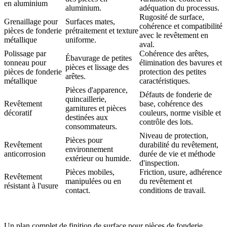
en aluminium
aluminium.
adéquation du processus.
Rugosité de surface,
Grenaillage pour
Surfaces mates,
cohérence et compatibilité
pièces de fonderie
prétraitement et texture
avec le revêtement en
métallique
uniforme.
aval.
Polissage par
Cohérence des arêtes,
Ébavurage de petites
tonneau pour
élimination des bavures et
pièces et lissage des
pièces de fonderie
protection des petites
arêtes.
métallique
caractéristiques.
Pièces d'apparence,
Défauts de fonderie de
quincaillerie,
Revêtement
base, cohérence des
garnitures et pièces
décoratif
couleurs, norme visible et
destinées aux
contrôle des lots.
consommateurs.
Niveau de protection,
Pièces pour
Revêtement
durabilité du revêtement,
environnement
anticorrosion
durée de vie et méthode
extérieur ou humide.
d'inspection.
Pièces mobiles,
Friction, usure, adhérence
Revêtement
manipulées ou en
du revêtement et
résistant à l'usure
contact.
conditions de travail.
Un plan complet de
finition de surface pour pièces de fonderie