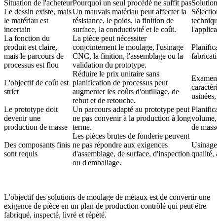
Situation de l'acheteur
Pourquoi un seul procédé ne suffit pas
Solution
Le dessin existe, mais
Un mauvais matériau peut affecter la
Sélection
le matériau est
résistance, le poids, la finition de
technique
incertain
surface, la conductivité et le coût.
l'applicat
La fonction du
La pièce peut nécessiter
produit est claire,
conjointement le moulage, l'usinage
Planifica
mais le parcours de
CNC, la finition, l'assemblage ou la
fabricatio
processus est flou
validation du prototype.
Réduire le prix unitaire sans
Examen D
L'objectif de coût est
planification de processus peut
caractéris
strict
augmenter les coûts d'outillage, de
usinées, e
rebut et de retouche.
Le prototype doit
Un parcours adapté au prototype peut
Planifica
devenir une
ne pas convenir à la production à long
volume, d
production de masse
terme.
de masse
Les pièces brutes de fonderie peuvent
Des composants finis
ne pas répondre aux exigences
Usinage C
sont requis
d'assemblage, de surface, d'inspection
qualité, 
ou d'emballage.
L'objectif des solutions de moulage de métaux est de convertir une
exigence de pièce en un plan de production contrôlé qui peut être
fabriqué, inspecté, livré et répété.