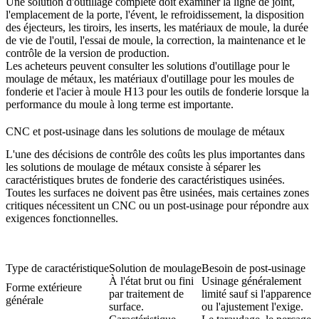
Une solution d'outillage complète doit examiner la ligne de joint,
l'emplacement de la porte, l'évent, le refroidissement, la disposition
des éjecteurs, les tiroirs, les inserts, les matériaux de moule, la durée
de vie de l'outil, l'essai de moule, la correction, la maintenance et le
contrôle de la version de production.
Les acheteurs peuvent consulter les
solutions d'outillage pour le
moulage de métaux
, les
matériaux d'outillage pour les moules de
fonderie
et l'
acier à moule H13 pour les outils de fonderie
lorsque la
performance du moule à long terme est importante.
CNC et post-usinage dans les solutions de moulage de métaux
L'une des décisions de contrôle des coûts les plus importantes dans
les solutions de moulage de métaux consiste à séparer les
caractéristiques brutes de fonderie des caractéristiques usinées.
Toutes les surfaces ne doivent pas être usinées, mais certaines zones
critiques nécessitent un CNC ou un post-usinage pour répondre aux
exigences fonctionnelles.
Type de caractéristique
Solution de moulage
Besoin de post-usinage
À l'état brut ou fini
Usinage généralement
Forme extérieure
par traitement de
limité sauf si l'apparence
générale
surface.
ou l'ajustement l'exige.